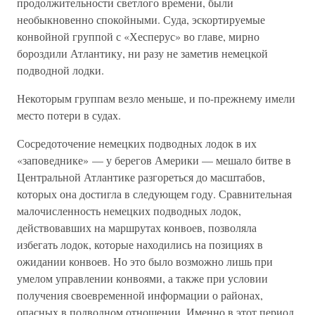
продолжительности светлого времени, были
необыкновенно спокойными. Суда, эскортируемые
конвойной группой с «Хесперус» во главе, мирно
бороздили Атлантику, ни разу не заметив немецкой
подводной лодки.
Некоторым группам везло меньше, и по-прежнему имели
место потери в судах.
Сосредоточение немецких подводных лодок в их
«заповеднике» — у берегов Америки — мешало битве в
Центральной Атлантике разгореться до масштабов,
которых она достигла в следующем году. Сравнительная
малочисленность немецких подводных лодок,
действовавших на маршрутах конвоев, позволяла
избегать лодок, которые находились на позициях в
ожидании конвоев. Но это было возможно лишь при
умелом управлении конвоями, а также при условии
получения своевременной информации о районах,
опасных в подводном отношении. Именно в этот период