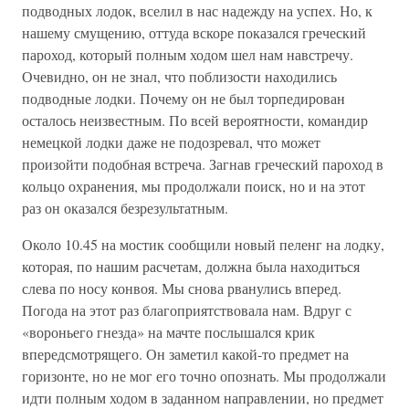
подводных лодок, вселил в нас надежду на успех. Но, к
нашему смущению, оттуда вскоре показался греческий
пароход, который полным ходом шел нам навстречу.
Очевидно, он не знал, что поблизости находились
подводные лодки. Почему он не был торпедирован
осталось неизвестным. По всей вероятности, командир
немецкой лодки даже не подозревал, что может
произойти подобная встреча. Загнав греческий пароход в
кольцо охранения, мы продолжали поиск, но и на этот
раз он оказался безрезультатным.
Около 10.45 на мостик сообщили новый пеленг на лодку,
которая, по нашим расчетам, должна была находиться
слева по носу конвоя. Мы снова рванулись вперед.
Погода на этот раз благоприятствовала нам. Вдруг с
«вороньего гнезда» на мачте послышался крик
впередсмотрящего. Он заметил какой-то предмет на
горизонте, но не мог его точно опознать. Мы продолжали
идти полным ходом в заданном направлении, но предмет