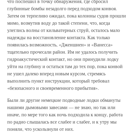
что поспешил в точку обнаружения, где сбросил
глубинные бомбы незадолго перед подходом конвоя.
Затем он терпеливо ожидал, пока колонны судов прошли
мимо, возмутив воду до такой степени, что, когда
улеглись волны от кильватерных струй, осталось мало
надежды на восстановление контакта. Как только
появилась возможность, «Дженшиен» и «Ванесса»
тщательно прочесали район. Им не удалось получить
гидроакустический контакт, но они принудили лодку
уйти на глубину и остаться там до тех пор, пока конвой
не ушел далеко вперед новым курсом, стремясь
выполнить пункт инструкции, который требовал
«безопасного и своевременного прибытия».
Были ли другие немецкие подводные лодки обмануты
нашими дымовыми завесами — не знаю, но так или
иначе, по мере того как ночь подходила к концу, работа
по радио слышалась все слабее и слабее, и к утру мы
поняли, что ускользнули от них.