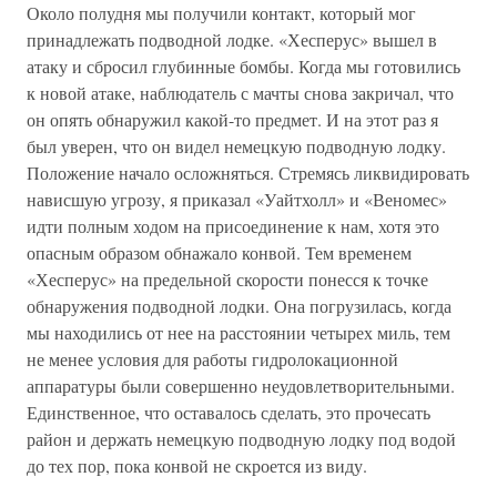
Около полудня мы получили контакт, который мог
принадлежать подводной лодке. «Хесперус» вышел в
атаку и сбросил глубинные бомбы. Когда мы готовились
к новой атаке, наблюдатель с мачты снова закричал, что
он опять обнаружил какой-то предмет. И на этот раз я
был уверен, что он видел немецкую подводную лодку.
Положение начало осложняться. Стремясь ликвидировать
нависшую угрозу, я приказал «Уайтхолл» и «Веномес»
идти полным ходом на присоединение к нам, хотя это
опасным образом обнажало конвой. Тем временем
«Хесперус» на предельной скорости понесся к точке
обнаружения подводной лодки. Она погрузилась, когда
мы находились от нее на расстоянии четырех миль, тем
не менее условия для работы гидролокационной
аппаратуры были совершенно неудовлетворительными.
Единственное, что оставалось сделать, это прочесать
район и держать немецкую подводную лодку под водой
до тех пор, пока конвой не скроется из виду.