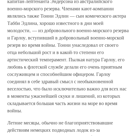
капитан-лейтенанта Эндерсона из австралийского
военно-морского резерва. Членами кают-компании
являлись также Тонни Эдлин — сын комического актера
Табби Эдлина, хорошо известного в дни моей
молодости, — из добровольного военно-морского резерва
и Гарлоу, вступивший в добровольный военно-морской
резерв во время войны. Тонни унаследовал от своего
отца небольшой рост и в какой-то степени его
артистический темперамент. Пылкая натура Гарлоу, его
любовь к флотской службе делали его очень приятным
сослуживцем и способнейшим офицером. Гарлоу
соединял в себе здравый смысл с необыкновенной
веселостью, что было исключительно важно для всех нас
в моменты ужаснейшей скуки и лишений, из которых
складывается большая часть жизни на море во время
войны.
Летние месяцы, обычно не благоприятствовавшие
действиям немецких подводных лодок из-за