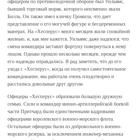
офицером по противолодочной обороне был Уильямс,
бывший торговый моряк, которого неизменно звали
Билль. Он также имел кличку Громила, что дает
представление о его могучей фигуре и бесцеремонных
манерах. На «Хесперус» много месяцев жили спокойной
жизнью, и, как мне кажется, Уильямс даже надеялся, что
смена командира заставит фортуну повернуться к нему
лицом. Однако прошло несколько месяцев, прежде чем
его надежды оправдались. Я рад заметить, что до его
ухода с «Хесперус», когда он получил самостоятельное
командование, мы работали очень плодотворно и
расстались довольные друг другом.
Офицеры «Хесперус» образовали большую дружную
семью. Сили и командир минно-артиллерийской боевой
части Притчард были единственными кадровыми
офицерами королевского военно-морского флота.
Остальные офицеры были из добровольного военно-
морского резерва, за исключением инженер-механика