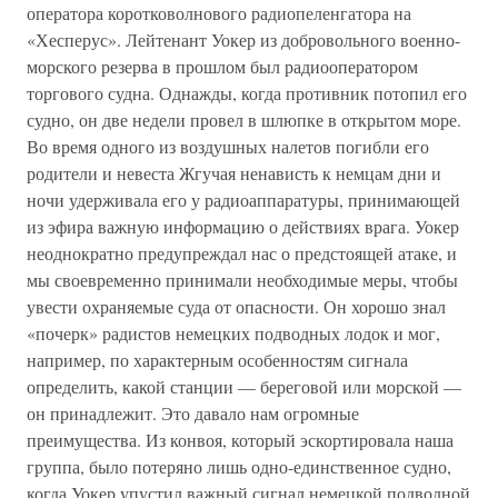
оператора коротковолнового радиопеленгатора на
«Хесперус». Лейтенант Уокер из добровольного военно-
морского резерва в прошлом был радиооператором
торгового судна. Однажды, когда противник потопил его
судно, он две недели провел в шлюпке в открытом море.
Во время одного из воздушных налетов погибли его
родители и невеста Жгучая ненависть к немцам дни и
ночи удерживала его у радиоаппаратуры, принимающей
из эфира важную информацию о действиях врага. Уокер
неоднократно предупреждал нас о предстоящей атаке, и
мы своевременно принимали необходимые меры, чтобы
увести охраняемые суда от опасности. Он хорошо знал
«почерк» радистов немецких подводных лодок и мог,
например, по характерным особенностям сигнала
определить, какой станции — береговой или морской —
он принадлежит. Это давало нам огромные
преимущества. Из конвоя, который эскортировала наша
группа, было потеряно лишь одно-единственное судно,
когда Уокер упустил важный сигнал немецкой подводной