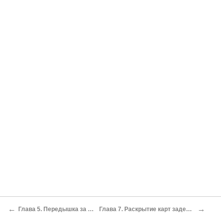
←
→
Глава 5. Передышка за океаном
Глава 7. Раскрытие карт задерживается