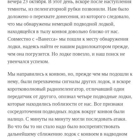
вечера 23 октября. В этот день, вскоре после наступления
темноты, из пеленгаторной рубки позвонили. Нам было
доложено о перехвате донесения, из которого следовало,
что мы обнаружены немецкой подводной лодкой,
находящейся в тылу конвоя довольно близко от нас.
Совместно с «Ванесса» мы пошли к месту обнаружения
лодки, надеясь найти ее нашим радиолокатором прежде,
чем она погрузится. Но лодке повезло, и наш поиск не
увенчался успехом.
Мы направились к конвою, но, прежде чем мы подошли к
нему, были перехвачены сигналы других лодок, и вскоре
коротковолновый радиопеленгатор, отличавший один
передатчик от другого, опознал четыре подводные лодки,
которые находились поблизости от нас. Все признаки
сосредоточения подводных лодок вокруг конвоя были
налицо. С минуты на минуту могли последовать атаки.
Во что бы то ни стало надо было воспрепятствовать
дальнейшему сближению лодок с конвоем в надводном