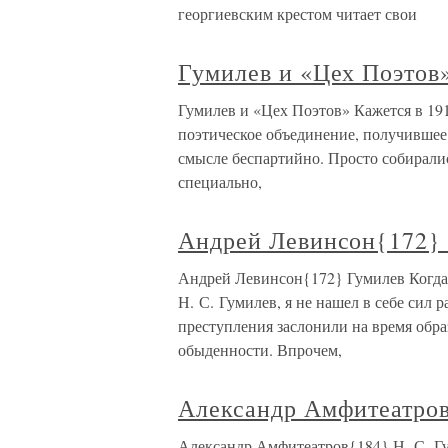
георгиевским крестом читает свои
Гумилев и «Цех Поэтов
Гумилев и «Цех Поэтов» Кажется в 1911
поэтическое объединение, получившее
смысле беспартийно. Просто собиралис
специально,
Андрей Левинсон{172}
Андрей Левинсон{172} Гумилев Когда 
Н. С. Гумилев, я не нашел в себе сил р
преступления заслонили на время обра
обыденности. Впрочем,
Александр Амфитеатров
Александр Амфитеатров{184} Н. С. Гу