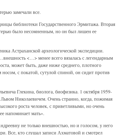
терью замечали все.
удницы библиотеки Государственного Эрмитажа. Вторая
атерью было несомненным, но он был лишен ее
тника Астраханской археологической экспедиции.
«…внешность <…> менее всего вязалась с легендарным
оста, может быть, даже ниже среднего, плотного
 носом, с покатой, сутулой спиной, он сидит против
ьевича Глекина, биолога, биофизика. 1 октября 1959-
с Львом Николаевичем. Очень странно, когда, пожимая
ысокого роста человек, с приветливыми, но очень
ее напоминает мать».
дреевну не только внешностью, но и голосом, у него
ери. Все, кто слушал записи Ахматовой и смотрел