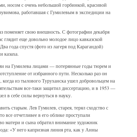
ми, носом с очень небольшой горбинкой, красивой
увимова, работавшая с Гумилевым в экспедиции на
аз поменяет свою внешность. С фотографии декабря
нас глядит еще довольно молодое лицо кавказской
Два года спустя (фото из лагеря под Карагандой)
и казаха.
ими на Гумилева лицами — потерянные годы тюрем и
 отступление от избранного пути. Несколько раз он
м, когда из тылового Туруханска ушел добровольцем на
оятельствам все-таки защитил диссертацию, и в 1953 —
шел в себе силы вернуться в науку.
ить старым. Лев Гумилев, старея, терял сходство с
о все отчетливее в его облике проступали
тво матери и сына обратил внимание художник
да: «У него капризная линия рта, как у Анны