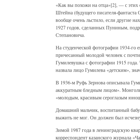
«Как вы похожи на отца»[2], — с этих
Штейна (будущего писателя-фантаста 
вообще очень льстило, если другие на
1927 годов, сделанных Пуниным, подро
Степановича.
На студенческой фотографии 1934-го е
причесанный молодой человек с почт
Гумилевушка с фотографии 1915 года.
назвала лицо Гумилева «детским», знач
В 1936-м Руфь Зернова описывала Гуми
аккуратным бледным лицом». Монголь
«молодым, красивым сероглазым юно
Домашний мальчик, воспитанный бабу
выжить не мог. Он должен был исчезну
Зимой 1987 года в ленинградскую ква
корреспондент казанского журнала «Ч