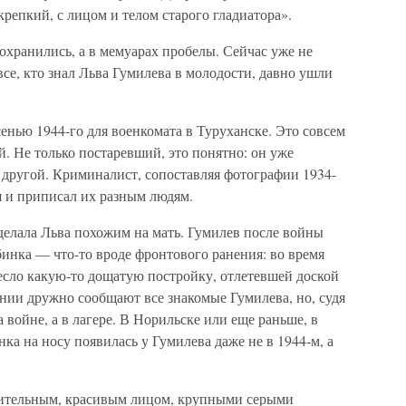
крепкий, с лицом и телом старого гладиатора».
хранились, а в мемуарах пробелы. Сейчас уже не
все, кто знал Льва Гумилева в молодости, давно ушли
енью 1944-го для военкомата в Туруханске. Это совсем
. Не только постаревший, это понятно: он уже
 другой. Криминалист, сопоставляя фотографии 1934-
ся и приписал их разным людям.
сделала Льва похожим на мать. Гумилев после войны
бинка — что-то вроде фронтового ранения: во время
есло какую-то дощатую постройку, отлетевшей доской
нии дружно сообщают все знакомые Гумилева, но, судя
 войне, а в лагере. В Норильске или еще раньше, в
ка на носу появилась у Гумилева даже не в 1944-м, а
зительным, красивым лицом, крупными серыми