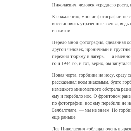
Николаевич, человек «среднего роста, 
К сожалению, многие фотографии не со
восстановить утраченные звенья, ведь 
из жизни.
Передо мной фотография, сделанная ос
другой человек, ироничный и грустный
пережил тюрьму и лагерь, — а именно
го и 1944-го, и тот, верно, бы запутал
Новая черта, горбинка на носу, сразу 
рассказывал всем знакомым, будто гор
немецкого минометного обстрела разн
ему и перебило нос. О фронтовом ране
по фотографии, нос ему перебили не на
Белбалтлаге, — мы не знаем. Но горбин
еще раньше.
Лев Николаевич «обладал очень выра