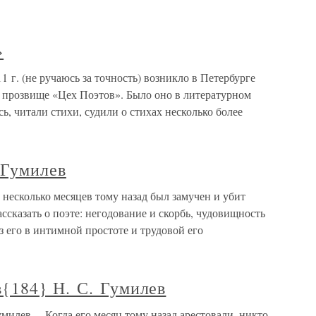
»
 г. (не ручаюсь за точность) возникло в Петербурге
 прозвище «Цех Поэтов». Было оно в литературном
ь, читали стихи, судили о стихах несколько более
 Гумилев
несколько месяцев тому назад был замучен и убит
ассказать о поэте: негодование и скорбь, чудовищность
з его в интимной простоте и трудовой его
{184} Н. С. Гумилев
милев …Когда его месяц тому назад арестовали, никто