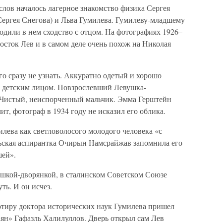
 слов началось лагерное знакомство физика Сергея
Сергея Снегова) и Льва Гумилева. Гумилеву-младшему
ходили в нем сходство с отцом. На фотографиях 1926–
сток Лев и в самом деле очень похож на Николая
го сразу не узнать. Аккуратно одетый и хорошо
и детским лицом. Повзрослевший Левушка-
 Чистый, неиспорченный мальчик. Эмма Герштейн
ит, фотограф в 1934 году не исказил его облика.
лева как светловолосого молодого человека «с
ская аспирантка Очирын Намсрайжав запомнила его
шей».
шкой-дворянкой, в сталинском Советском Союзе
ть. И он исчез.
ртиру доктора исторических наук Гумилева пришел
аян» Гафазль Халилуллов. Дверь открыл сам Лев