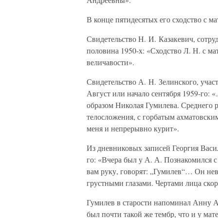
В конце пятидесятых его сходство с ма
Свидетельство Н. И. Казакевич, сотр
половина 1950-х: «Сходство Л. Н. с м
величавости».
Свидетельство А. Н. Зелинского, учас
Август или начало сентября 1959-го: 
образом Николая Гумилева. Среднего р
телосложения, с горбатым ахматовским
меня и непрерывно курит».
Из дневниковых записей Георгия Васил
го: «Вчера был у А. А. Познакомился 
вам руку, говорят: „Гумилев“… Он нев
грустными глазами. Чертами лица скор
Гумилев в старости напоминал Анну Ан
был почти такой же тембр, что и у мат