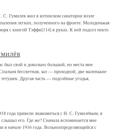
. С. Гумилев жил в ялтинском санатории возле
спаления легких, полученного на фронте. Молоденькая
 моря с книгой Тэффи[114] в руках. К ней подсел некто
умилёв
ас был свой и довольно большой, но места мне
 Спальня бессветная, зал — проходной, две маленькие
 тетушек. Другая часть — подсобные угодья,
8 года привели знакомиться с Н. С. Гумилёвым, я
и слышал его. Где же? Сначала вспоминается мне
ли в начале 1916 года. Вольноопределяющийся с