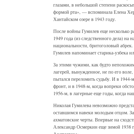
глазами, в небольшой степени раскосы
формой рта», — вспоминала Елена Хер
Хантайском озере в 1943 году.
После войны Гумилев еще несколько р
1949 года (из следственного дела) на 
национальности, бритоголовый абрек. 
Гумилев напоминает старика-узбека ил
За этими чужими, как будто непохож
лагерей, вынужденное, не по его воле,
пытался переломить судьбу. И в 1944-
фронт, и в 1948-м, когда вопреки обст
1956-м, в лагерные еще годы, когда на
Николая Гумилева невозможно представ
оставшимся навеки молодым отцом. Зат
ахматовские черты. Впервые на сходс
Александр Осмеркин еще зимой 1938 го
Андреевны».