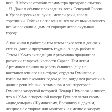
века. В Москве столбик термометра преодолел отметку
+37. Даже в обычно прохладных лесах Северной России
и Урала пересыхали ручьи, мелели реки, горели
торфяники. Облака не заслоняли землю от выжигающего
все живое солнца, дым от горящих лесов окутывал
города.
А как жили и работали тем летом археологи в донских
степях, даже и представить трудно. А ведь работали.
Летом 1936-го экспедиция Артамонова продолжала
раскопки хазарской крепости Саркел. Тем летом
Артамонов принял на работу бывшего (еще не
восстановленного на истфаке) студента Гумилева, с
которым познакомился годом ранее, когда вел раскопки в
долине реки Маныч. Артамонов и заинтересовал
Гумилева хазарской историей. Теодор Шумовский пишет,
что в 1938-м в тюремной камере Гумилев читал своим
«однодельцам» (Шумовскому, Ереховичу и другим)
лекцию не о тюрках или монголах, а именно о хазарах.