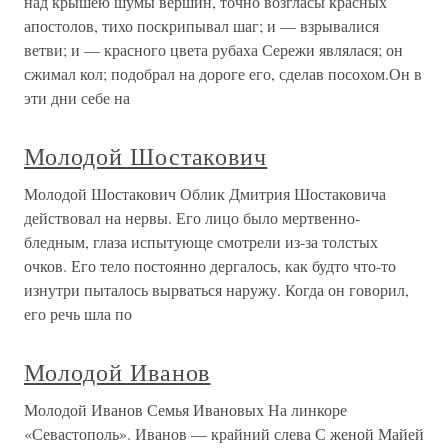
над крышею шумы вершин, точно возгласы красных
апостолов, тихо поскрипывал шаг; и — взрывалися
ветви; и — красного цвета рубаха Сережи являлася; он
сжимал кол; подобрал на дороге его, сделав посохом.Он в
эти дни себе на
Молодой Шостакович
Молодой Шостакович Облик Дмитрия Шостаковича
действовал на нервы. Его лицо было мертвенно-
бледным, глаза испытующе смотрели из-за толстых
очков. Его тело постоянно дергалось, как будто что-то
изнутри пыталось вырваться наружу. Когда он говорил,
его речь шла по
Молодой Иванов
Молодой Иванов Семья Ивановых На линкоре
«Севастополь». Иванов — крайний слева С женой Майей