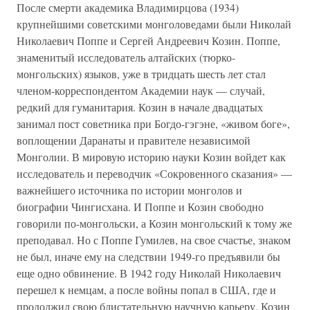
После смерти академика Владимирцова (1934)
крупнейшими советскими монголоведами были Николай
Николаевич Поппе и Сергей Андреевич Козин. Поппе,
знаменитый исследователь алтайских (тюрко-
монгольских) языков, уже в тридцать шесть лет стал
членом-корреспондентом Академии наук — случай,
редкий для гуманитария. Козин в начале двадцатых
занимал пост советника при Богдо-гэгэне, «живом боге»,
воплощении Даранаты и правителе независимой
Монголии. В мировую историю науки Козин войдет как
исследователь и переводчик «Сокровенного сказания» —
важнейшего источника по истории монголов и
биографии Чингисхана. И Поппе и Козин свободно
говорили по-монгольски, а Козин монгольский к тому же
преподавал. Но с Поппе Гумилев, на свое счастье, знаком
не был, иначе ему на следствии 1949-го предъявили бы
еще одно обвинение. В 1942 году Николай Николаевич
перешел к немцам, а после войны попал в США, где и
продолжил свою блистательную научную карьеру. Козин