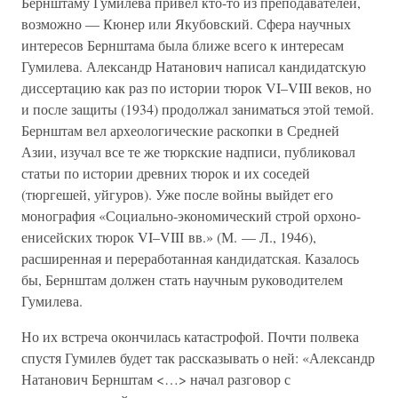
Бернштаму Гумилева привел кто-то из преподавателей,
возможно — Кюнер или Якубовский. Сфера научных
интересов Бернштама была ближе всего к интересам
Гумилева. Александр Натанович написал кандидатскую
диссертацию как раз по истории тюрок VI–VIII веков, но
и после защиты (1934) продолжал заниматься этой темой.
Бернштам вел археологические раскопки в Средней
Азии, изучал все те же тюркские надписи, публиковал
статьи по истории древних тюрок и их соседей
(тюргешей, уйгуров). Уже после войны выйдет его
монография «Социально-экономический строй орхоно-
енисейских тюрок VI–VIII вв.» (М. — Л., 1946),
расширенная и переработанная кандидатская. Казалось
бы, Бернштам должен стать научным руководителем
Гумилева.
Но их встреча окончилась катастрофой. Почти полвека
спустя Гумилев будет так рассказывать о ней: «Александр
Натанович Бернштам <…> начал разговор с