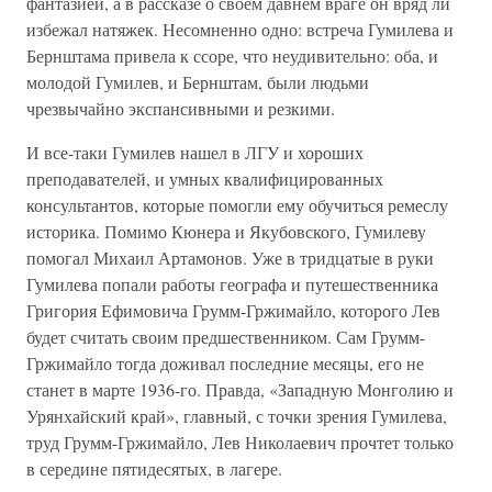
фантазией, а в рассказе о своем давнем враге он вряд ли
избежал натяжек. Несомненно одно: встреча Гумилева и
Бернштама привела к ссоре, что неудивительно: оба, и
молодой Гумилев, и Бернштам, были людьми
чрезвычайно экспансивными и резкими.
И все-таки Гумилев нашел в ЛГУ и хороших
преподавателей, и умных квалифицированных
консультантов, которые помогли ему обучиться ремеслу
историка. Помимо Кюнера и Якубовского, Гумилеву
помогал Михаил Артамонов. Уже в тридцатые в руки
Гумилева попали работы географа и путешественника
Григория Ефимовича Грумм-Гржимайло, которого Лев
будет считать своим предшественником. Сам Грумм-
Гржимайло тогда доживал последние месяцы, его не
станет в марте 1936-го. Правда, «Западную Монголию и
Урянхайский край», главный, с точки зрения Гумилева,
труд Грумм-Гржимайло, Лев Николаевич прочтет только
в середине пятидесятых, в лагере.