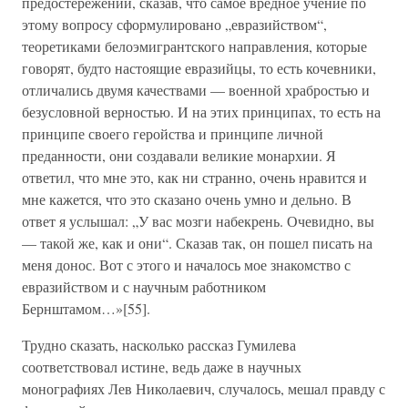
предостережений, сказав, что самое вредное учение по
этому вопросу сформулировано „евразийством“,
теоретиками белоэмигрантского направления, которые
говорят, будто настоящие евразийцы, то есть кочевники,
отличались двумя качествами — военной храбростью и
безусловной верностью. И на этих принципах, то есть на
принципе своего геройства и принципе личной
преданности, они создавали великие монархии. Я
ответил, что мне это, как ни странно, очень нравится и
мне кажется, что это сказано очень умно и дельно. В
ответ я услышал: „У вас мозги набекрень. Очевидно, вы
— такой же, как и они“. Сказав так, он пошел писать на
меня донос. Вот с этого и началось мое знакомство с
евразийством и с научным работником
Бернштамом…»[55].
Трудно сказать, насколько рассказ Гумилева
соответствовал истине, ведь даже в научных
монографиях Лев Николаевич, случалось, мешал правду с