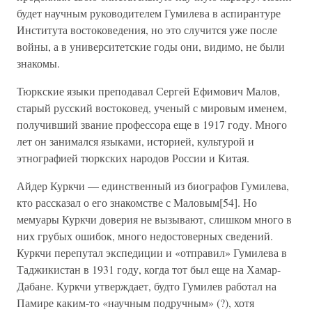
будет научным руководителем Гумилева в аспирантуре
Института востоковедения, но это случится уже после
войны, а в университетские годы они, видимо, не были
знакомы.
Тюркские языки преподавал Сергей Ефимович Малов,
старый русский востоковед, ученый с мировым именем,
получивший звание профессора еще в 1917 году. Много
лет он занимался языками, историей, культурой и
этнографией тюркских народов России и Китая.
Айдер Куркчи — единственный из биографов Гумилева,
кто рассказал о его знакомстве с Маловым[54]. Но
мемуары Куркчи доверия не вызывают, слишком много в
них грубых ошибок, много недостоверных сведений.
Куркчи перепутал экспедиции и «отправил» Гумилева в
Таджикистан в 1931 году, когда тот был еще на Хамар-
Дабане. Куркчи утверждает, будто Гумилев работал на
Памире каким-то «научным подручным» (?), хотя