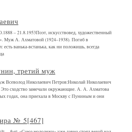
аевич
1888 – 21.8.1953Поэт, искусствовед, художественный
. Муж А. Ахматовой (1924–1938). Погиб в
: есть ванька-встанька, как ни положишь, всегда
да
нин, третий муж
уж Всеволод Николаевич Петров:Николай Николаевич
 Это сходство замечали окружающие. А. А. Ахматова
атых годах, она приехала в Москву с Пуниным и они
тира № 5[467]
&lt;…&gt; «Союз молодежи» уже давно стоял вехой над