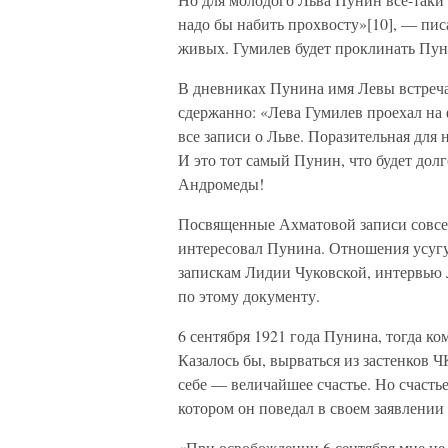
надо бы набить прохвосту»[10], — пис
живых. Гумилев будет проклинать Пун
В дневниках Пунина имя Левы встреча
сдержанно: «Лева Гумилев проехал на 
все записи о Льве. Поразительная для
И это тот самый Пунин, что будет дол
Андромеды!
Посвященные Ахматовой записи совсем
интересовал Пунина. Отношения усугуб
запискам Лидии Чуковской, интервью 
по этому документу.
6 сентября 1921 года Пунина, тогда ко
Казалось бы, вырваться из застенков Ч
себе — величайшее счастье. Но счасть
котором он поведал в своем заявлении
«При освобождении 6 сентября мне не