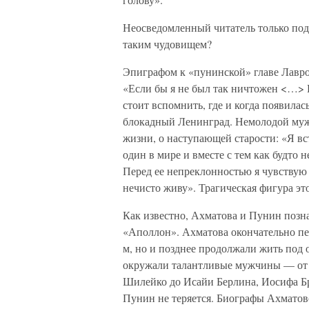
Неосведомленный читатель только поди
таким чудовищем?
Эпиграфом к «пунинской» главе Лавро
«Если бы я не был так ничтожен <…> Н
стоит вспомнить, где и когда появилась 
блокадный Ленинград. Немолодой муж
жизни, о наступающей старости: «Я вс
один в мире и вместе с тем как будто
Перед ее непреклонностью я чувствую
нечисто живу». Трагическая фигура эт
Как известно, Ахматова и Пунин позн
«Аполлон». Ахматова окончательно пер
м, но и позднее продолжали жить под
окружали талантливые мужчины — от
Шилейко до Исайи Берлина, Иосифа Бр
Пунин не теряется. Биографы Ахматов