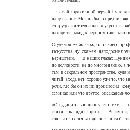
…Самой характерной чертой Пунина я 
напряжение. Можно было предположить,
то трудная и тревожная внутренняя ра
находило выход в нервном тике, котор
Студенты же боготворили своего проф
Искусства, ну, скажем, наподобие по
Бернштейн. — В наших глазах Пунин 
по должности, не по многознанию, а 
там, в сакральном пространстве, куда 
читай, входа нет, хорошо уже то, что
речи, где бы он их ни произносил, ком
семинар или что другое, внеакадемиче
«Он удивительно понимает стихи, — 
стихи, как видит картины». Вероятно
союз и оказался так долог. С ним было
Но для молодого Льва Пунин все-таки