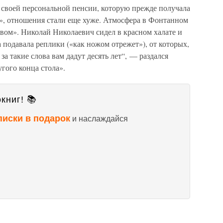
 своей персональной пенсии, которую прежде получала
й», отношения стали еще хуже. Атмосфера в Фонтанном
вом». Николай Николаевич сидел в красном халате и
 подавала реплики («как ножом отрежет»), от которых,
за такие слова вам дадут десять лет“, — раздался
гого конца стола».
книг! 📚
писки в подарок
и наслаждайся