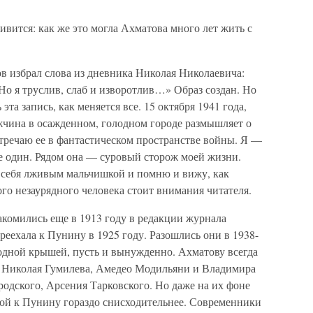
вится: как же это могла Ахматова много лет жить с
в избрал слова из дневника Николая Николаевича:
о я труслив, слаб и изворотлив…» Образ создан. Но
эта запись, как меняется все. 15 октября 1941 года,
чина в осажденном, голодном городе размышляет о
тречаю ее в фантастическом пространстве войны. Я —
 не один. Рядом она — суровый сторож моей жизни.
 себя лживым мальчишкой и помню и вижу, как
ого незаурядного человека стоит внимания читателя.
акомились еще в 1913 году в редакции журнала
еехала к Пунину в 1925 году. Разошлись они в 1938-
 одной крышей, пусть и вынужденно. Ахматову всегда
 Николая Гумилева, Амедео Модильяни и Владимира
одского, Арсения Тарковского. Но даже на их фоне
ой к Пунину гораздо снисходительнее. Современники