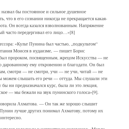
назвал бы постоянное и сильное душевное
 что в его сознании никогда не прекращается какая-
бота. Он всегда казался взволнованным. Напряжение
ый часто передергивал его лицо…»[8]
ессора: «Культ Пунина был частью, „подкультом“
читания Моисея в иудаизме, — пишет Борис
был пророком, посвященным, жрецом Искусства — не
по дарованному ему откровению и благодати. Он был
нам, смотри — не смотри, учи — не учи, читай — не
 мы можем слышать его речи — оттуда. Мы слушали эти
у бы ни предназначался курс, была ли это лекция,
ское — мы бежали на звук пунинского голоса»[9].
говорила Ахматова. — Он так же хорошо слышит
, Пунин лучше других понимал Ахматову, потому их
 интересно.
 остался холодным и неприятным человеком: «Морду