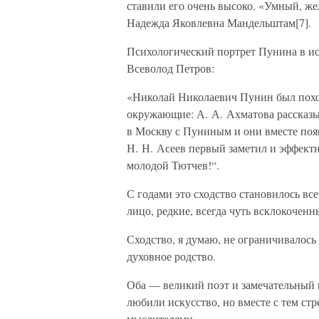
ставили его очень высоко. «Умный, ж
Надежда Яковлевна Мандельштам[7].
Психологический портрет Пунина в ис
Всеволод Петров:
«Николай Николаевич Пунин был похож
окружающие: А. А. Ахматова рассказыва
в Москву с Пуниным и они вместе появ
Н. Н. Асеев первый заметил и эффектн
молодой Тютчев!“.
С годами это сходство становилось вс
лицо, редкие, всегда чуть всклокочен
Сходство, я думаю, не ограничивалось
духовное родство.
Оба — великий поэт и замечательный 
любили искусство, но вместе с тем ст
мыслителями.