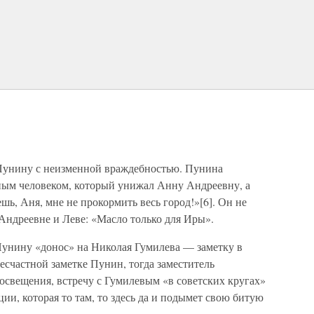
 Пунину с неизменной враждебностью. Пунина
ным человеком, который унижал Анну Андреевну, а
шь, Аня, мне не прокормить весь город!»[6]. Он не
 Андреевне и Леве: «Масло только для Иры».
Пунину «донос» на Николая Гумилева — заметку в
есчастной заметке Пунин, тогда заместитель
освещения, встречу с Гумилевым «в советских кругах»
ии, которая то там, то здесь да и подымет свою битую