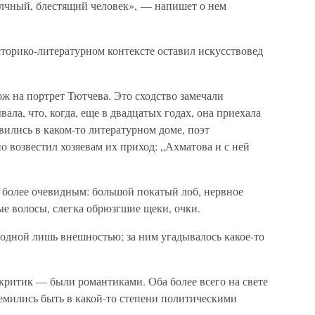
елчный, блестящий человек», — напишет о нем
торико-литературном контексте оставил искусствовед
 на портрет Тютчева. Это сходство замечали
ла, что, когда, еще в двадцатых годах, она приехала
ились в каком-то литературном доме, поэт
о возвестил хозяевам их приход: „Ахматова и с ней
е более очевидным: большой покатый лоб, нервное
ные волосы, слегка обрюзгшие щеки, очки.
 одной лишь внешностью; за ним угадывалось какое-то
критик — были романтиками. Оба более всего на свете
ремились быть в какой-то степени политическими