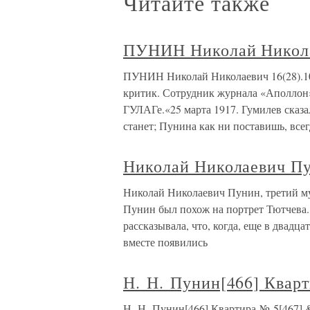
Читайте также
ПУНИН Николай Никол
ПУНИН Николай Николаевич 16(28).10.
критик. Сотрудник журнала «Аполлон»
ГУЛАГе.«25 марта 1917. Гумилев сказал
станет; Пунина как ни поставишь, всег
Николай Николаевич Пу
Николай Николаевич Пунин, третий м
Пунин был похож на портрет Тютчева.
рассказывала, что, когда, еще в двадц
вместе появились
Н. Н. Пунин[466] Квар
Н. Н. Пунин[466] Квартира № 5[467] 