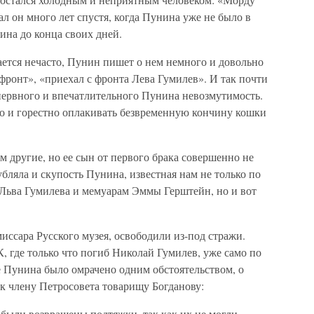
ал он много лет спустя, когда Пунина уже не было в
ина до конца своих дней.
ется нечасто, Пунин пишет о нем немного и довольно
фронт», «приехал с фронта Лева Гумилев». И так почти
 нервного и впечатлительного Пунина невозмутимость.
го и горестно оплакивать безвременную кончину кошки
 другие, но ее сын от первого брака совершенно не
ляла и скупость Пунина, известная нам не только по
Льва Гумилева и мемуарам Эммы Герштейн, но и вот
миссара Русского музея, освободили из-под стражи.
К, где только что погиб Николай Гумилев, уже само по
е Пунина было омрачено одним обстоятельством, о
 к члену Петросовета товарищу Богданову:
 были возвращены подтяжки, так как их не могли