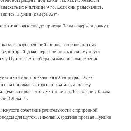
азыскать их к пятнице 9-го. Если они разыскались,
адпись „Пунин (камера 32)“».
т этот человек еще до приезда Левы содержал дочку и
 оказался взрослеющий юноша, совершенно ему
еве, который, даже переселившись к своему другу
ся у Пунина? Эти обеды назывались «кормление
Лукницкий или приехавшая в Ленинград Эмма
нег на широкое застолье не хватало, а потому
 (ему казалось, что Лукницкий и Лева брали с блюда
лик! Лева!“».
искусств сочетание рачительности с природной
поводом для шуток. Николай Харджиев прозвал Пунина