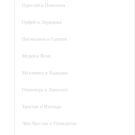
Одиссей и Пенелопа
Орфей и Эвридика
Пигмалион и Галатея
Медея и Ясон
Мухаммед и Хадиджа
Гвиневера и Ланселот
Тристан и Изольда
Чио-Чио-сан и Пинкертон