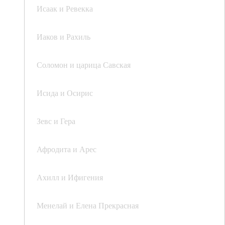
Исаак и Ревекка
Иаков и Рахиль
Соломон и царица Савская
Исида и Осирис
Зевс и Гера
Афродита и Арес
Ахилл и Ифигения
Менелай и Елена Прекрасная