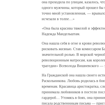
она проходила по улицам, казалось, чт
одного мужчины, который прошел бы м
точно мной установленная, — врывался
исчезали в толпе…»
«Она была красива тяжелой и эффектн
Надежда Мандельштам.
Она нашла себя в огне и крови революц
рисковать жизнью. Став комиссаром Ба
значительной ролью. В морской черной
революционным матросам, как короле
трагедии» Всеволода Вишневского — э
На Гражданской она нашла своего ист
Раскольникова. Любовь родилась в бо
временам. Красавица аристократка, сл
принимала любовников в постели пос
гардероб… Утомясь в боях, она прини
писала родственникам письма — пригл