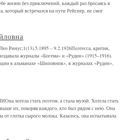
ебе жизни без приключений, каждый раз бросаясь в
 который встречался на пути Рейснер, не смог
йловна
 Ринус;1(13).5.1895 – 9.2.1926Поэтесса, критик,
 издавала журналы «Богема» и «Рудин» (1915–1916).
ации в альманахе «Шиповник», в журналах «Рудин»,
 хотела стать поэтом, а стала музой. Хотела стать
выше их, покоряя каждого, кто был рядом с нею. Она
а от глотка сырого молока. Казалось, она испытывала