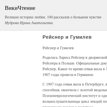
ВикиЧтение
Великие истории любви. 100 рассказов о большом чувстве
Мудрова Ирина Анатольевна
Рейснер и Гумилев
Рейснер и Гумилев
Родилась Лариса Рейснер в дворянско
Рейснера в Польше. Официальные док
Рейснер. Какое-то время семья жила в 
1907 годы провела в Германии.
С 1907 года семья жила в Петербурге, 
способная, окончила с золотой медал
Психоневрологический институт и одн
вольнослушательницы цикл лекций по 
привлекали поэзия и политика.