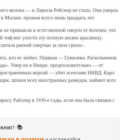
рого молока — и Ларисы Рейснер не стало. Она умерла
 в Москве, прожив всего лишь тридцать лет.
 не привыкли к естественной смерти от болезни, что
й тиф мог унести эту полную жизни красавицу.
платила ранней смертью за свои грехи».
тех, кто ее любил. Первым — Гумилева. Раскольников
ода». Умер он в Ницце, предположительно — от
спространенных версий — убит агентами НКВД. Карл
рщик, шпион всех иностранных разведок, наймит всех
рису Райснер в 1930-е годы, если она была связана с
книг! 📚
писки в подарок
и наслаждайся