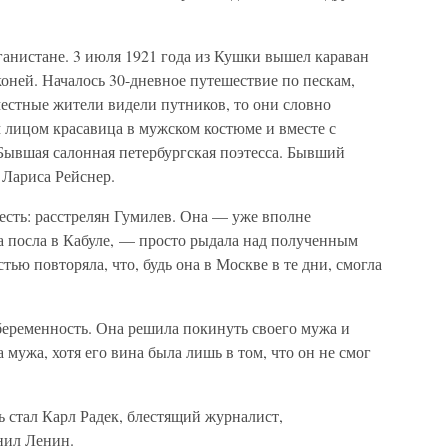
ганистане. 3 июля 1921 года из Кушки вышел караван
оней. Началось 30-дневное путешествие по пескам,
местные жители видели путников, то они словно
 лицом красавица в мужском костюме и вместе с
Бывшая салонная петербургская поэтесса. Бывший
 Лариса Рейснер.
есть: расстрелян Гумилев. Она — уже вполне
а посла в Кабуле, — просто рыдала над полученным
тью повторяла, что, будь она в Москве в те дни, смогла
 беременность. Она решила покинуть своего мужа и
 мужа, хотя его вина была лишь в том, что он не смог
стал Карл Радек, блестящий журналист,
нил Ленин.