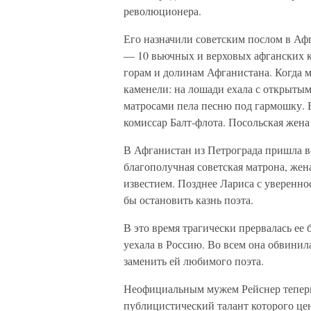
революционера.
Его назначили советским послом в Аф
— 10 вьючных и верховых афганских к
горам и долинам Афганистана. Когда 
каменели: на лошади ехала с открытым
матросами пела песню под гармошку. 
комиссар Балт-флота. Посольская жена
В Афганистан из Петрограда пришла в
благополучная советская матрона, жен
известием. Позднее Лариса с увереннос
бы остановить казнь поэта.
В это время трагически прервалась ее
уехала в Россию. Во всем она обвинила
заменить ей любимого поэта.
Неофициальным мужем Рейснер теперь 
публицистический талант которого це