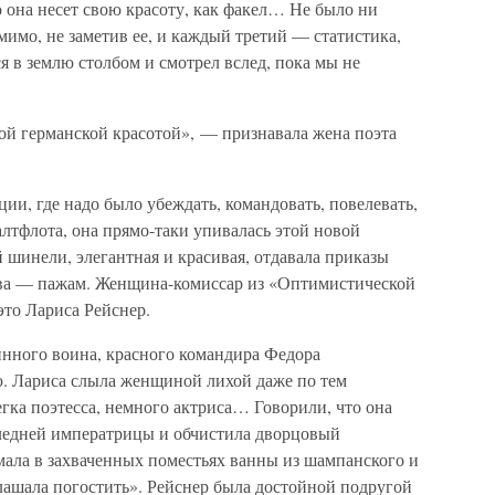
о она несет свою красоту, как факел… Не было ни
имо, не заметив ее, и каждый третий — статистика,
 в землю столбом и смотрел вслед, пока мы не
ой германской красотой», — признавала жена поэта
ии, где надо было убеждать, командовать, повелевать,
лтфлота, она прямо-таки упивалась этой новой
 шинели, элегантная и красивая, отдавала приказы
ва — пажам. Женщина-комиссар из «Оптимистической
то Лариса Рейснер.
инного воина, красного командира Федора
ю. Лариса слыла женщиной лихой даже по тем
егка поэтесса, немного актриса… Говорили, что она
ледней императрицы и обчистила дворцовый
мала в захваченных поместьях ванны из шампанского и
ашала погостить». Рейснер была достойной подругой