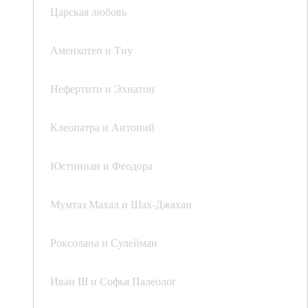
Царская любовь
Аменхотеп и Тиу
Нефертити и Эхнатон
Клеопатра и Антоний
Юстиниан и Феодора
Мумтаз Махал и Шах-Джахан
Роксолана и Сулейман
Иван III и Софья Палеолог