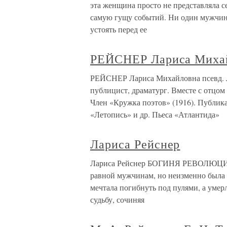
эта женщина просто не представляла с
самую гущу событий. Ни один мужчина,
устоять перед ее
РЕЙСНЕР Лариса Миха
РЕЙСНЕР Лариса Михайловна псевд. Лео
публицист, драматург. Вместе с отцом
Член «Кружка поэтов» (1916). Публик
«Летопись» и др. Пьеса «Атлантида»
Лариса Рейснер
Лариса Рейснер БОГИНЯ РЕВОЛЮЦИИОна
равной мужчинам, но неизменно была 
мечтала погибнуть под пулями, а умерл
судьбу, сочиняя