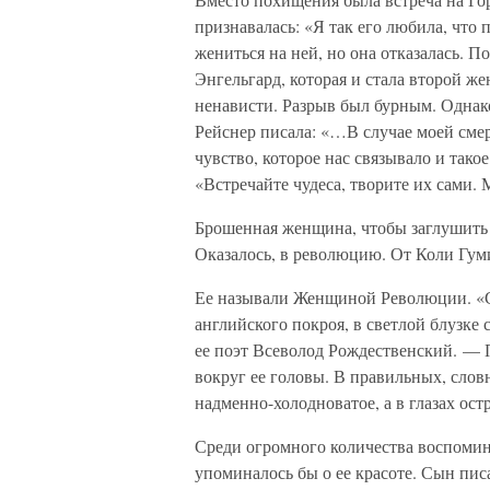
признавалась: «Я так его любила, что
жениться на ней, но она отказалась. П
Энгельгард, которая и стала второй же
ненависти. Разрыв был бурным. Однак
Рейснер писала: «…В случае моей смер
чувство, которое нас связывало и так
«Встречайте чудеса, творите их сами
Брошенная женщина, чтобы заглушить 
Оказалось, в революцию. От Коли Гум
Ее называли Женщиной Революции. «С
английского покроя, в светлой блузке
ее поэт Всеволод Рождественский. —
вокруг ее головы. В правильных, словн
надменно-холодноватое, а в глазах ост
Среди огромного количества воспомина
упоминалось бы о ее красоте. Сын пис