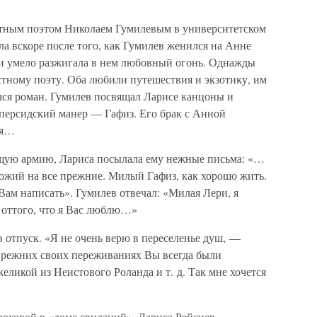
стным поэтом Николаем Гумилевым в университетском
а вскоре после того, как Гумилев женился на Анне
и умело разжигала в нем любовный огонь. Однажды
естному поэту. Оба любили путешествия и экзотику, им
ался роман. Гумилев посвящал Ларисе канцоны и
а персидский манер — Гафиз. Его брак с Анной
бя…
ющую армию, Лариса посылала ему нежные письма: «…
хожий на все прежние. Милый Гафиз, как хорошо жить.
а Вам написать». Гумилев отвечал: «Милая Лери, я
 оттого, что я Вас люблю…»
в отпуск. «Я не очень верю в переселенье душ, —
 прежних своих переживаниях Вы всегда были
ликой из Неистового Роланда и т. д. Так мне хочется
роховой в «доме свиданий». Лариса Рейснер