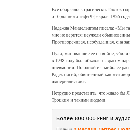
Все оборвалось трагически. Глоток сы
от брюшного тифа 9 февраля 1926 года
Надежда Мандельштам писала: «Мы так
мне не верится: неужели обыкновенны
Противоречивая, необузданная, она за
Пули, миновавшие ее на войне, убили 
в 1938 году был объявлен «врагом нар
пневмонии. По одной из наиболее ра
Радек погиб, обвиненный как «загово
империалистов».
Нетрудно представить, что ждало бы Ла
Троцким и такими людьми.
Более 800 000 книг и аудио
2 месяца Литрес Под
Получи