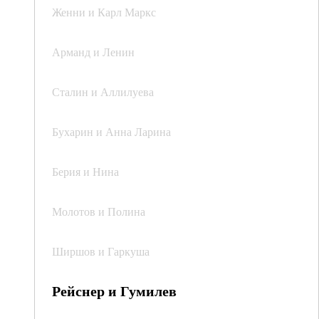
Женни и Карл Маркс
Арманд и Ленин
Сталин и Аллилуева
Бухарин и Анна Ларина
Берия и Нина
Молотов и Полина
Ширшов и Гаркуша
Рейснер и Гумилев