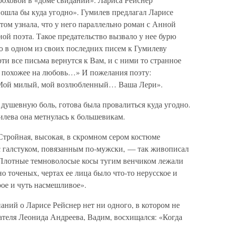
 пошла бы куда угодно». Гумилев предлагал Ларисе
отом узнала, что у него параллельно роман с Анной
ной поэта. Такое предательство вызвало у нее бурю
о в одном из своих последних писем к Гумилеву
ти все письма вернутся к Вам, и с ними то странное
ое похожее на любовь…» И пожелания поэту:
. Мой милый, мой возлюбленный… Ваша Лери».
душевную боль, готова была провалиться куда угодно.
илева она метнулась к большевикам.
тройная, высокая, в скромном сером костюме
 с галстуком, повязанным по-мужски, — так живописал
 Плотные темноволосые косы тугим венчиком лежали
о точеных, чертах ее лица было что-то нерусское и
рое и чуть насмешливое».
ний о Ларисе Рейснер нет ни одного, в котором не
ателя Леонида Андреева, Вадим, восхищался: «Когда