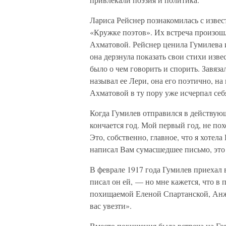
Лариса Рейснер познакомилась с изве
«Кружке поэтов». Их встреча произошл
Ахматовой. Рейснер ценила Гумилева 
она дерзнула показать свои стихи изв
было о чем говорить и спорить. Завяз
называл ее Лери, она его поэтично, н
Ахматовой в ту пору уже исчерпал се
Когда Гумилев отправился в действу
кончается год. Мой первый год, не по
Это, собственно, главное, что я хотел
написал Вам сумасшедшее письмо, это
В феврале 1917 года Гумилев приехал 
писал он ей, — но мне кажется, что в
похищаемой Еленой Спартанской, Анже
вас увезти».
Вместо похищения была встреча на Го