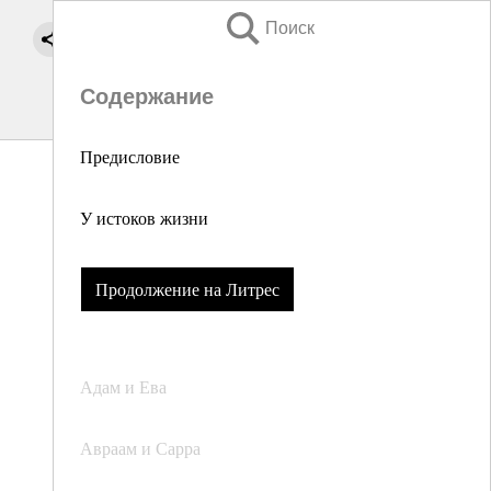
Поиск
Содержание
Предисловие
У истоков жизни
Продолжение на Литрес
Адам и Ева
Авраам и Сарра