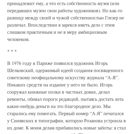
принадлежит ему, а что есть собственность музея (или
передавших музею свои работы художников). Но как-то
разницу между своей и чужой собственностью Глезер не
различал. Впоследствии я зарекся иметь дело с этим
слишком практичным и не в меру амбициозным
человеком.
* * *
В 1976 году в Париже появился художник Игорь
Шелковский, одержимый идеей создания посвященного
советскому неофицальному искусству журнала “А-Я”.
Никаких средств на издание у него не было. Игорь
сооружал книжные полки в частных домах, делал
ремонты, обивал пороги редакций, пытаясь достать хоть
какие-нибудь деньги на это благородное дело. Мы
старались ему помогать. Первый номер “А-Я” печатался
у Синявских в типографии, которую Розанова устроила в
их доме. К моим делам прибавились новые заботы: я стал