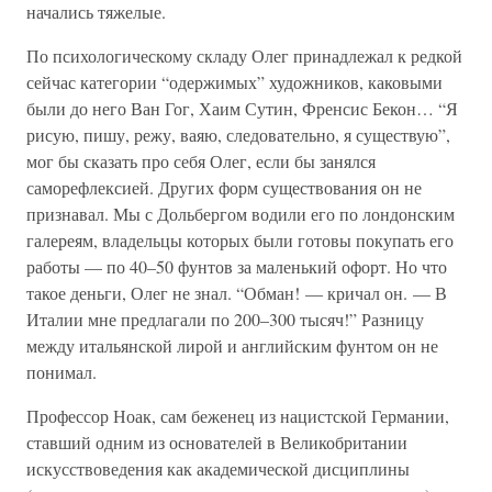
начались тяжелые.
По психологическому складу Олег принадлежал к редкой
сейчас категории “одержимых” художников, каковыми
были до него Ван Гог, Хаим Сутин, Френсис Бекон… “Я
рисую, пишу, режу, ваяю, следовательно, я существую”,
мог бы сказать про себя Олег, если бы занялся
саморефлексией. Других форм существования он не
признавал. Мы с Дольбергом водили его по лондонским
галереям, владельцы которых были готовы покупать его
работы — по 40–50 фунтов за маленький офорт. Но что
такое деньги, Олег не знал. “Обман! — кричал он. — В
Италии мне предлагали по 200–300 тысяч!” Разницу
между итальянской лирой и английским фунтом он не
понимал.
Профессор Ноак, сам беженец из нацистской Германии,
ставший одним из основателей в Великобритании
искусствоведения как академической дисциплины