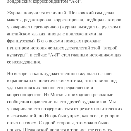
лондонским корреспондентом “А-Я”.
Журнал получился отличный. Шелковский сам делал
макеты, редактировал, корректировал, подбирал авторов,
уговаривал переводчиков (журнал выходил на русском и
английском языках, иногда с приложениями на
французском). В его восьми номерах проходит
пунктиром история четырех десятилетий этой “второй
культуры”, и сейчас “А-Я” стал главным источником для
ее исследования.
Но вскоре в ткань художественного журнала начали
вкрапливаться политические мотивы, что ставило под
удар московских членов его редколлегии и
корреспондентов. Из Москвы приходили тревожные
сообщения о давлении на его друзей-художников. Мы
уговаривали его воздерживаться от резких политических
высказываний, но Игорь был упрям, как осел, и упорно
стоял на своем. С одной стороны, это можно было
понять. Шелковский родился в тюрьме, где его мать