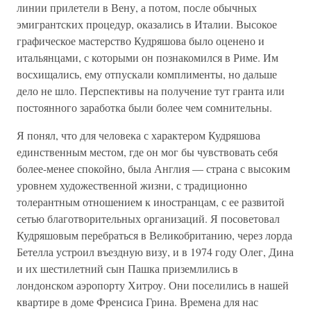
линии прилетели в Вену, а потом, после обычных
эмигрантских процедур, оказались в Италии. Высокое
графическое мастерство Кудряшова было оценено и
итальянцами, с которыми он познакомился в Риме. Им
восхищались, ему отпускали комплименты, но дальше
дело не шло. Перспективы на получение тут гранта или
постоянного заработка были более чем сомнительны.
Я понял, что для человека с характером Кудряшова
единственным местом, где он мог бы чувствовать себя
более-менее спокойно, была Англия — страна с высоким
уровнем художественной жизни, с традиционно
толерантным отношением к иностранцам, с ее развитой
сетью благотворительных организаций. Я посоветовал
Кудряшовым перебраться в Великобританию, через лорда
Бетелла устроил въездную визу, и в 1974 году Олег, Дина
и их шестилетний сын Пашка приземлились в
лондонском аэропорту Хитроу. Они поселились в нашей
квартире в доме Френсиса Грина. Времена для нас