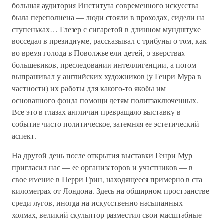
большая аудитория Института современного искусства
была переполнена — люди стояли в проходах, сидели на
ступеньках… Глезер с сигаретой в длинном мундштуке
восседал в президиуме, рассказывал с трибуны о том, как
во время голода в Поволжье ели детей, о зверствах
большевиков, преследовании интеллигенции, а потом
выпрашивал у английских художников (у Генри Мура в
частности) их работы для какого-то якобы им
основанного фонда помощи детям политзаключенных.
Все это в глазах англичан превращало выставку в
событие чисто политическое, затемняя ее эстетический
аспект.
На другой день после открытия выставки Генри Мур
пригласил нас — ее организаторов и участников — в
свое имение в Перри Грин, находящееся примерно в ста
километрах от Лондона. Здесь на обширном пространстве
среди лугов, иногда на искусственно насыпанных
холмах, великий скульптор разместил свои масштабные