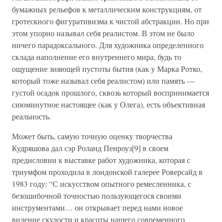
бумажных рельефов к металлическим конструкциям, от
гротескного фигуративизма к чистой абстракции. Но при
этом упорно называл себя реалистом. В этом не было
ничего парадоксального. Для художника определенного
склада наполнение его внутреннего мира, будь то
ощущение зияющей пустоты бытия (как у Марка Ротко,
который тоже называл себя реалистом) или память —
густой осадок прошлого, сквозь который воспринимается
сиюминутное настоящее (как у Олега), есть объективная
реальность.
Может быть, самую точную оценку творчества
Кудряшова дал сэр Роланд Пенроуз[9] в своем
предисловии к выставке работ художника, которая с
триумфом проходила в лондонской галерее Роверсайд в
1983 году: “С искусством опытного ремесленника, с
безошибочной точностью пользующегося своими
инструментами… он открывает перед нами новое
видение скудости и красоты нашего современного