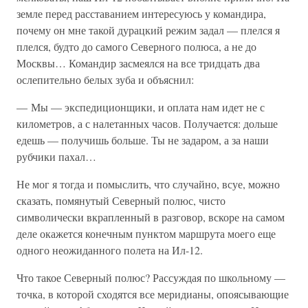
земле перед расставанием интересуюсь у командира,
почему он мне такой дурацкий режим задал — плелся я
плелся, будто до самого Северного полюса, а не до
Москвы… Командир засмеялся на все тридцать два
ослепительно белых зуба и объяснил:
— Мы — экспедиционщики, и оплата нам идет не с
километров, а с налетанных часов. Получается: дольше
едешь — получишь больше. Ты не задаром, а за наши
рубчики пахал…
Не мог я тогда и помыслить, что случайно, всуе, можно
сказать, помянутый Северный полюс, чисто
символически вкрапленный в разговор, вскоре на самом
деле окажется конечным пунктом маршрута моего еще
одного неожиданного полета на Ил-12.
Что такое Северный полюс? Рассуждая по школьному —
точка, в которой сходятся все меридианы, опоясывающие