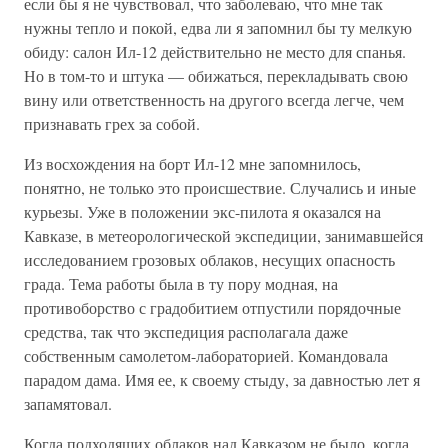
если бы я не чувствовал, что заболеваю, что мне так
нужны тепло и покой, едва ли я запомнил бы ту мелкую
обиду: салон Ил-12 действительно не место для спанья.
Но в том-то и штука — обижаться, перекладывать свою
вину или ответственность на другого всегда легче, чем
признавать грех за собой.
Из восхождения на борт Ил-12 мне запомнилось,
понятно, не только это происшествие. Случались и иные
курьезы. Уже в положении экс-пилота я оказался на
Кавказе, в метеорологической экспедиции, занимавшейся
исследованием грозовых облаков, несущих опасность
града. Тема работы была в ту пору модная, на
противоборство с градобитием отпустили порядочные
средства, так что экспедиция располагала даже
собственным самолетом-лабораторией. Командовала
парадом дама. Имя ее, к своему стыду, за давностью лет я
запамятовал.
Когда подходящих облаков над Кавказом не было, когда