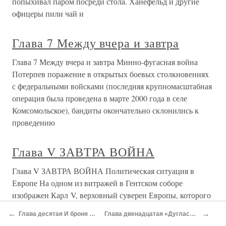
попыхивал паром посреди стола. Ханефельд и другие
офицеры пили чай и
Глава 7 Между вчера и завтра
Глава 7 Между вчера и завтра Минно-фугасная война
Потерпев поражение в открытых боевых столкновениях
с федеральными войсками (последняя крупномасштабная
операция была проведена в марте 2000 года в селе
Комсомольское), бандиты окончательно склонились к
проведению
Глава V ЗАВТРА ВОЙНА
Глава V ЗАВТРА ВОЙНА Политическая ситуация в
Европе На одном из витражей в Гентском соборе
изображен Карл V, верховный суверен Европы, которого
как простые вассалы окружают главные короли
←
→
Глава десятая И броня может работать
Глава двенадцатая «Дуглас», «Даккота», Ли-2
христианского мира: его брат Фердинанд — император