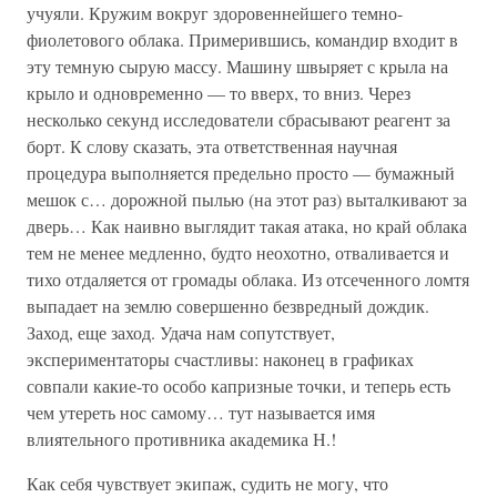
учуяли. Кружим вокруг здоровеннейшего темно-
фиолетового облака. Примерившись, командир входит в
эту темную сырую массу. Машину швыряет с крыла на
крыло и одновременно — то вверх, то вниз. Через
несколько секунд исследователи сбрасывают реагент за
борт. К слову сказать, эта ответственная научная
процедура выполняется предельно просто — бумажный
мешок с… дорожной пылью (на этот раз) выталкивают за
дверь… Как наивно выглядит такая атака, но край облака
тем не менее медленно, будто неохотно, отваливается и
тихо отдаляется от громады облака. Из отсеченного ломтя
выпадает на землю совершенно безвредный дождик.
Заход, еще заход. Удача нам сопутствует,
экспериментаторы счастливы: наконец в графиках
совпали какие-то особо капризные точки, и теперь есть
чем утереть нос самому… тут называется имя
влиятельного противника академика Н.!
Как себя чувствует экипаж, судить не могу, что