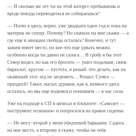
— И сколько же лет ты на этой каторге пребываешь и
вроде никуда переводиться не собираешься?
— Пилю я здесь, верно, уже двадцать один год и пока на
материк не спешу. Почему? Но сначала ты мне скажи — а
где еще в авиации свобода осталась? Конечно, и тут
зажим имеет место, но кое-что еще урвать можно,
особенно когда ты давно не салага… В гробу я бы этот
Север видел, но как его бросить — ушел подальше, связь
барахлит, кругом — пустота, и решай: что делать, как на
окаянный этот лед не загреметь… Решил. Сумел —
празднуй! Таких лысых дураков, как я, немного здесь
осталось, но мы еще водимся и понимаем — в нас сила.
Уже на подходе к СП я записал в блокноте: «Самолет —
инструмент познания» и попросился на правое сиденье.
— Не могу: второй у меня обидчивей барышни. Садись
на мое место, а второму я скажу, чтобы он тебя