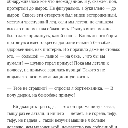
обнаруживалось кое-что неожиданное. Ну, скажем, пол,
протертый до дырок. Не фигурально, а буквально — до
дырок! Сквозь эти отверстия был виден всторошенный,
местами треснувший лед, если мы летели не слишком
высоко и не мешала облачность. Глянув вниз, можно
было даже прикинуть, какой снос… Вдоль левого борта
протянулся вместо кресел дополнительный бензобак,
здоровенный, как цистерна. Но поразило даже не столько
это, — большой — ладно! — на баке… что бы вы
думали? — шумно горел примус! Пока мы летели к
полюсу, на примусе варилась курица! Такого я не
видывал за всю мою авиационную жизнь.
— Тебе не страшно? — спросил я бортмеханика. — В
полу дырки, на бензобаке примус?
— Ей двадцать три года, — это он про машину сказал, —
тыщу раз ее латали, и ничего — летает. Не горела, тьфу,
тьфу, не падала… такой везучей машине я больше
доверяю, чем молоденькой, неизвестно как собранной и