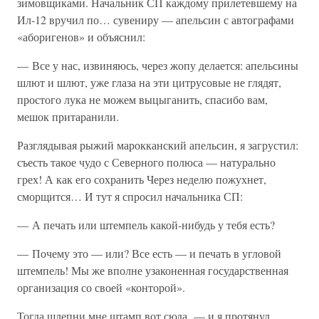
зимовщиками. Начальник СП каждому прилетевшему на
Ил-12 вручил по… сувениру — апельсин с автографами
«аборигенов» и объяснил:
— Все у нас, извиняюсь, через жопу делается: апельсины
шлют и шлют, уже глаза на эти цитрусовые не глядят,
простого лука не можем выцыганить, спасибо вам,
мешок притаранили.
Разглядывая рыжий марокканский апельсин, я загрустил:
съесть такое чудо с Северного полюса — натурально
грех! А как его сохранить Через неделю пожухнет,
сморщится… И тут я спросил начальника СП:
— А печать или штемпель какой-нибудь у тебя есть?
— Почему это — или? Все есть — и печать в угловой
штемпель! Мы же вполне узаконенная государственная
организация со своей «конторой».
Тогда шлепни мне штамп вот сюда, — и я протянул