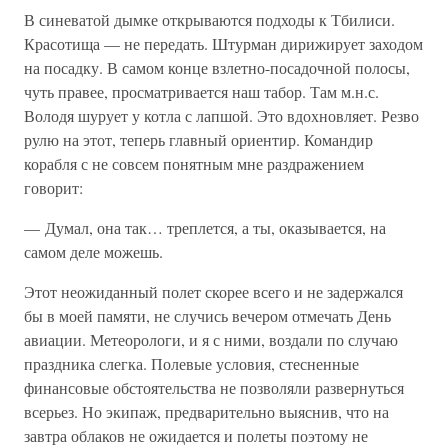
В синеватой дымке открываются подходы к Тбилиси.
Красотища — не передать. Штурман дирижирует заходом
на посадку. В самом конце взлетно-посадочной полосы,
чуть правее, просматривается наш табор. Там м.н.с.
Володя шурует у котла с лапшой. Это вдохновляет. Резво
рулю на этот, теперь главный ориентир. Командир
корабля с не совсем понятным мне раздражением
говорит:
— Думал, она так… треплется, а ты, оказывается, на
самом деле можешь.
Этот неожиданный полет скорее всего и не задержался
бы в моей памяти, не случись вечером отмечать День
авиации. Метеорологи, и я с ними, воздали по случаю
праздника слегка. Полевые условия, стесненные
финансовые обстоятельства не позволяли развернуться
всерьез. Но экипаж, предварительно выяснив, что на
завтра облаков не ожидается и полеты поэтому не