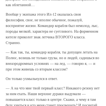
как облетанной…
Вообще у экипажа этого Ил-12 оказалась своя
философия, свое, не вполне обычное, пожалуй,
восприятие жизни. Командир корабля был немолод, лыс,
породы мелкой, характера не суетливого. На форменном
кителе приколот знак летчика ВТОРОГО класса.
Странно.
— Как так, ты, командир корабля, ты допущен летать на
Полюс, возишь не только грузы, но и людей, садишься во
внеаэродромных условиях — на лед, — говорю я, — и
при этом живешь со вторым классом?
Он только ухмыльнулся в ответ.
— А на что мне твой первый класс? Никакого резону нет
за ним ехать. Наши верхние дураки выдумали —
повышается класс только в центре. Скажи, а чему я там
буду учиться и кто меня станет просвещать? И посчитай,