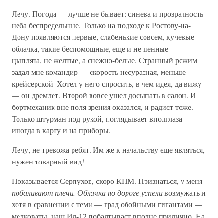
Лечу. Погода — лучше не бывает: синева и прозрачность
неба беспредельные. Только на подходе к Ростову-на-
Дону появляются первые, слабенькие совсем, кучевые
облачка, такие беспомощные, еще и не пенные —
цыплята, не желтые, а снежно-белые. Странный режим
задал мне командир — скорость несуразная, меньше
крейсерской. Хотел у него спросить, в чем идея, да вижу
— он дремлет. Второй вовсе ушел досыпать в салон. И
бортмеханик вне поля зрения оказался, и радист тоже.
Только штурман под рукой, поглядывает вполглаза
иногда в карту и на приборы.
Лечу, не тревожа ребят. Им же к начальству еще являться,
нужен товарный вид!
Показывается Серпухов, скоро КПМ. Признаться, у меня
побаливают плечи. Облачка по дороге успели
возмужать и
хотя в сравнении с теми — град обойными гигантами —
мелковаты, наш Ил-12 побалтывает вполне прилично. На