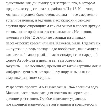
существования, динамику дня завтрашнего, в котором
предстояло существовать и работать Ил-12. Конечно,
мотивация успеха была очень сильна — все смертельно
устали от войны, и будущий пассажирский самолет
служил проектировщикам как бы окном в совсем другую
жизнь, по которой они так изголодались. Не помню,
имелись на Ил-12 откидные столики на спинках
пассажирских кресел или нет. Кажется, были. Сделать их
— пустяк, но ведь прежде надо вообразить, как входит в
самолетный салон улыбающаяся стюардесса в нарядной
форме Аэрофлота и предлагает вам освежиться,
закусить… По военному времени от такой картины мог и
инфаркт случиться, который в ту пору называли по
старинке разрывом сердца.
Разработка проекта Ил-12 началась в 1944 военном году.
Машина рассчитывалась для полетов на короткие и
средние расстояния. Особое внимание уделялось
повышенной надежности этой машины и возможности