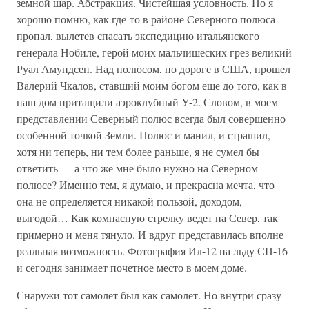
земной шар. Абстракция. Чистейшая условность. Но я
хорошо помню, как где-то в районе Северного полюса
пропал, вылетев спасать экспедицию итальянского
генерала Нобиле, герой моих мальчишеских грез великий
Руал Амундсен. Над полюсом, по дороге в США, прошел
Валерий Чкалов, ставший моим богом еще до того, как в
наш дом притащили аэроклубный У-2. Словом, в моем
представлении Северный полюс всегда был совершенно
особенной точкой Земли. Полюс и манил, и страшил,
хотя ни теперь, ни тем более раньше, я не сумел бы
ответить — а что же мне было нужно на Северном
полюсе? Именно тем, я думаю, и прекрасна мечта, что
она не определяется никакой пользой, доходом,
выгодой… Как компасную стрелку ведет на Север, так
примерно и меня тянуло. И вдруг представилась вполне
реальная возможность. Фотография Ил-12 на льду СП-16
и сегодня занимает почетное место в моем доме.
Снаружи тот самолет был как самолет. Но внутри сразу