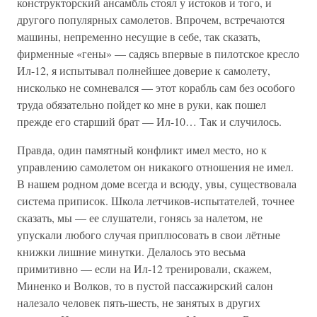
конструкторский ансамбль стоял у истоков и того, и
другого популярных самолетов. Впрочем, встречаются
машины, непременно несущие в себе, так сказать,
фирменные «гены» — садясь впервые в пилотское кресло
Ил-12, я испытывал полнейшее доверие к самолету,
нисколько не сомневался — этот корабль сам без особого
труда обязательно пойдет ко мне в руки, как пошел
прежде его старший брат — Ил-10… Так и случилось.
Правда, один памятный конфликт имел место, но к
управлению самолетом он никакого отношения не имел.
В нашем родном доме всегда и всюду, увы, существовала
система приписок. Школа летчиков-испытателей, точнее
сказать, мы — ее слушатели, гонясь за налетом, не
упускали любого случая приплюсовать в свои лётные
книжки лишние минутки. Делалось это весьма
примитивно — если на Ил-12 тренировали, скажем,
Миненко и Волков, то в пустой пассажирский салон
налезало человек пять-шесть, не занятых в других