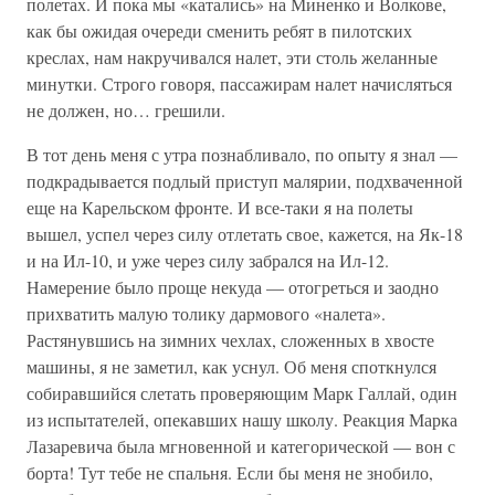
полетах. И пока мы «катались» на Миненко и Волкове,
как бы ожидая очереди сменить ребят в пилотских
креслах, нам накручивался налет, эти столь желанные
минутки. Строго говоря, пассажирам налет начисляться
не должен, но… грешили.
В тот день меня с утра познабливало, по опыту я знал —
подкрадывается подлый приступ малярии, подхваченной
еще на Карельском фронте. И все-таки я на полеты
вышел, успел через силу отлетать свое, кажется, на Як-18
и на Ил-10, и уже через силу забрался на Ил-12.
Намерение было проще некуда — отогреться и заодно
прихватить малую толику дармового «налета».
Растянувшись на зимних чехлах, сложенных в хвосте
машины, я не заметил, как уснул. Об меня споткнулся
собиравшийся слетать проверяющим Марк Галлай, один
из испытателей, опекавших нашу школу. Реакция Марка
Лазаревича была мгновенной и категорической — вон с
борта! Тут тебе не спальня. Если бы меня не знобило,