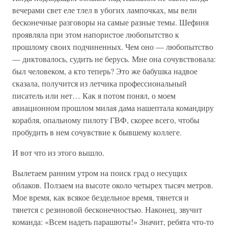
вечерами свет еле тлел в убогих лампочках, мы вели
бесконечные разговоры на самые разные темы. Шефиня
проявляла при этом напористое любопытство к
прошлому своих подчиненных. Чем оно — любопытство
— диктовалось, судить не берусь. Мне она сочувствовала:
был человеком, а кто теперь? Это же бабушка надвое
сказала, получится из летчика профессиональный
писатель или нет… Как я потом понял, о моем
авиационном прошлом милая дама нашептала командиру
корабля, опальному пилоту ГВФ, скорее всего, чтобы
пробудить в нем сочувствие к бывшему коллеге.
И вот что из этого вышло.
Вылетаем ранним утром на поиск град о несущих
облаков. Ползаем на высоте около четырех тысяч метров.
Мое время, как всякое бездельное время, тянется и
тянется с резиновой бесконечностью. Наконец, звучит
команда: «Всем надеть парашюты!» Значит, ребята что-то