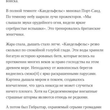
войска.
В полной темноте «Кандельфельс» миновал Порт-Саид.
По темному небу шарили лучи прожекторов. «Мы
слышали звуки орудийного огня, видели яркие
серебристые вспышки». Это тренировались британские
зенитчики.
Жара спала, дышать стало легче. «Кандельфельс» резво
скользил по спокойной голубой глади. Эти воды хранили
богатую историю кровавых битв, которые велись на
протяжении многих веков за право господства на этом
древнем море. Неподалеку от живописных берегов
виднелись смэки[4] с ярко раскрашенными парусами.
Картина дышала миром и покоем, создавалось
впечатление, что здесь никогда не может случиться
ничего плохого. Хотя на Средиземноморье внезапные
страшные штормы являются отнюдь не редкими.
А потом был Гибралтар, охраняемый серыми громадами