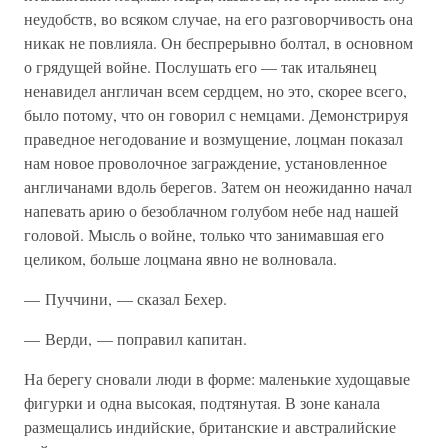
неудобств, во всяком случае, на его разговорчивость она
никак не повлияла. Он беспрерывно болтал, в основном
о грядущей войне. Послушать его — так итальянец
ненавидел англичан всем сердцем, но это, скорее всего,
было потому, что он говорил с немцами. Демонстрируя
праведное негодование и возмущение, лоцман показал
нам новое проволочное заграждение, установленное
англичанами вдоль берегов. Затем он неожиданно начал
напевать арию о безоблачном голубом небе над нашей
головой. Мысль о войне, только что занимавшая его
целиком, больше лоцмана явно не волновала.
— Пуччини, — сказал Бехер.
— Верди, — поправил капитан.
На берегу сновали люди в форме: маленькие худощавые
фигурки и одна высокая, подтянутая. В зоне канала
размещались индийские, британские и австралийские