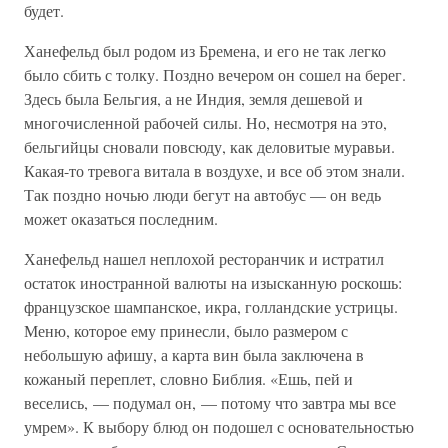
будет.
Ханефельд был родом из Бремена, и его не так легко
было сбить с толку. Поздно вечером он сошел на берег.
Здесь была Бельгия, а не Индия, земля дешевой и
многочисленной рабочей силы. Но, несмотря на это,
бельгийцы сновали повсюду, как деловитые муравьи.
Какая-то тревога витала в воздухе, и все об этом знали.
Так поздно ночью люди бегут на автобус — он ведь
может оказаться последним.
Ханефельд нашел неплохой ресторанчик и истратил
остаток иностранной валюты на изысканную роскошь:
французское шампанское, икра, голландские устрицы.
Меню, которое ему принесли, было размером с
небольшую афишу, а карта вин была заключена в
кожаный переплет, словно Библия. «Ешь, пей и
веселись, — подумал он, — потому что завтра мы все
умрем». К выбору блюд он подошел с основательностью