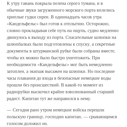
К утру гавань покрыла пелена серого тумана, и в
обычные звуки загруженного морского порта вплелись
хриплые гудки сирен. В одиннадцать часов утра
«Кандельфельс» был готов к отплытию. Осторожно,
словно прокладывая себе путь на ощупь, судно медленно
двинулось к выходу из порта. Спасательные шлюпки на
шлюпбалках были подготовлены к спуску, а секретные
документы в штурманской рубке были собраны вместе,
чтобы их можно было быстро уничтожить. При
необходимости «Кандельфельс» мог быть немедленно
затоплен, а экипаж высажен на шлюпки. Но последние
часы плавания до входа в безопасные немецкие воды
прошли без происшествий. В какой-то момент из
радиорубки выскочил крайне взволнованный старший
радист. Капитан тут же направился к нему.
— Сегодня рано утром немецкие войска перешли
польскую границу, господин капитан, — срывающимся
голосом доложил он.