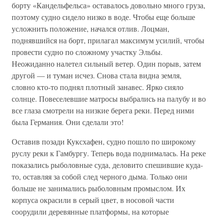
борту «Кандельфельса» оставалось довольно много груза,
поэтому судно сидело низко в воде. Чтобы еще больше
усложнить положение, начался отлив. Лоцман,
поднявшийся на борт, прилагал максимум усилий, чтобы
провести судно по сложному участку Эльбы.
Неожиданно налетел сильный ветер. Один порыв, затем
другой — и туман исчез. Снова стала видна земля,
словно кто-то поднял плотный занавес. Ярко сияло
солнце. Повеселевшие матросы выбрались на палубу и во
все глаза смотрели на низкие берега реки. Перед ними
была Германия. Они сделали это!
Оставив позади Куксхафен, судно пошло по широкому
руслу реки к Гамбургу. Теперь вода поднималась. На реке
показались рыболовные суда, деловито спешившие куда-
то, оставляя за собой след черного дыма. Только они
больше не занимались рыболовным промыслом. Их
корпуса окрасили в серый цвет, в носовой части
соорудили деревянные платформы, на которые