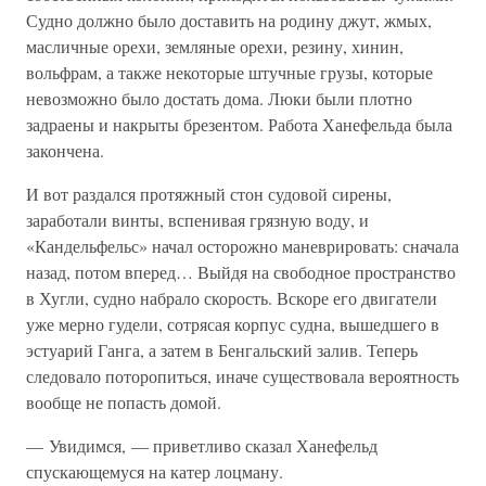
Судно должно было доставить на родину джут, жмых,
масличные орехи, земляные орехи, резину, хинин,
вольфрам, а также некоторые штучные грузы, которые
невозможно было достать дома. Люки были плотно
задраены и накрыты брезентом. Работа Ханефельда была
закончена.
И вот раздался протяжный стон судовой сирены,
заработали винты, вспенивая грязную воду, и
«Кандельфельс» начал осторожно маневрировать: сначала
назад, потом вперед… Выйдя на свободное пространство
в Хугли, судно набрало скорость. Вскоре его двигатели
уже мерно гудели, сотрясая корпус судна, вышедшего в
эстуарий Ганга, а затем в Бенгальский залив. Теперь
следовало поторопиться, иначе существовала вероятность
вообще не попасть домой.
— Увидимся, — приветливо сказал Ханефельд
спускающемуся на катер лоцману.