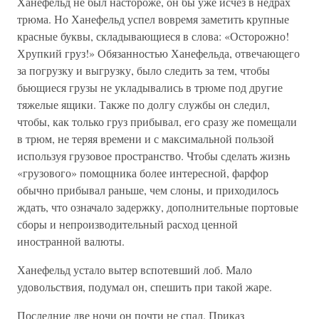
Ханефельд не был настороже, он бы уже исчез в недрах
трюма. Но Ханефельд успел вовремя заметить крупные
красные буквы, складывающиеся в слова: «Осторожно!
Хрупкий груз!» Обязанностью Ханефельда, отвечающего
за погрузку и выгрузку, было следить за тем, чтобы
бьющиеся грузы не укладывались в трюме под другие
тяжелые ящики. Также по долгу службы он следил,
чтобы, как только груз прибывал, его сразу же помещали
в трюм, не теряя времени и с максимальной пользой
используя грузовое пространство. Чтобы сделать жизнь
«грузового» помощника более интересной, фарфор
обычно прибывал раньше, чем слоны, и приходилось
ждать, что означало задержку, дополнительные портовые
сборы и непроизводительный расход ценной
иностранной валюты.
Ханефельд устало вытер вспотевший лоб. Мало
удовольствия, подумал он, спешить при такой жаре.
Последние две ночи он почти не спал. Приказ