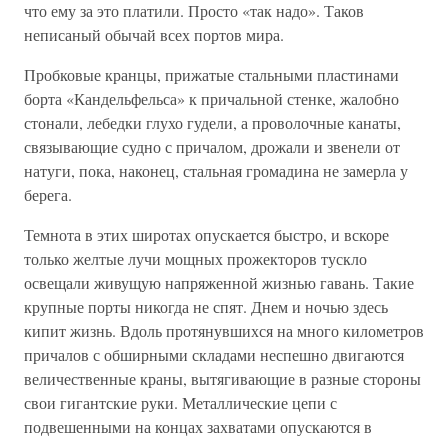
что ему за это платили. Просто «так надо». Таков
неписаный обычай всех портов мира.
Пробковые кранцы, прижатые стальными пластинами
борта «Кандельфельса» к причальной стенке, жалобно
стонали, лебедки глухо гудели, а проволочные канаты,
связывающие судно с причалом, дрожали и звенели от
натуги, пока, наконец, стальная громадина не замерла у
берега.
Темнота в этих широтах опускается быстро, и вскоре
только желтые лучи мощных прожекторов тускло
освещали живущую напряженной жизнью гавань. Такие
крупные порты никогда не спят. Днем и ночью здесь
кипит жизнь. Вдоль протянувшихся на много километров
причалов с обширными складами неспешно двигаются
величественные краны, вытягивающие в разные стороны
свои гигантские руки. Металлические цепи с
подвешенными на концах захватами опускаются в