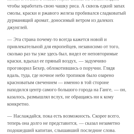
чтобы заработать свою чашку риса. А сквозь едкий запах
смолы, краски и ржавого железа пробивался сладковатый
дурманящий аромат, доносимый ветром из далеких
джунглей.
— Эта страна почему-то всегда кажется новой и
привлекательной для европейцев, независимо от того,
сколько раз ты уже здесь был, видел ее неповторимые
краски, вдыхал ее пряный воздух, — задумчиво
проговорил Бехер, облокотившись о поручни. Глядя
вдаль, туда, где ночное небо тропиков было озарено
красноватым свечением — именно в той стороне
находился центр самого большого города на Ганге, — он,
казалось, размышлял вслух, не обращаясь ни к кому
конкретно.
— Наслаждайся, пока есть возможность. Скорее всего,
теперь она долго не представится, — сказал незаметно
подошедший капитан, слышавший последние слова.