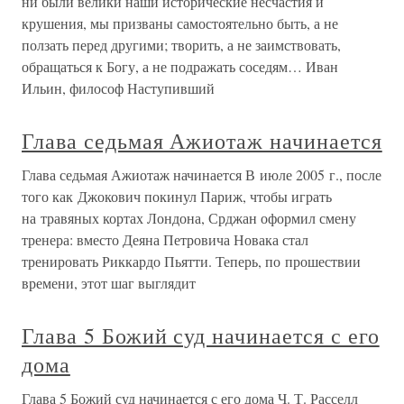
ни были велики наши исторические несчастия и
крушения, мы призваны самостоятельно быть, а не
ползать перед другими; творить, а не заимствовать,
обращаться к Богу, а не подражать соседям… Иван
Ильин, философ Наступивший
Глава седьмая Ажиотаж начинается
Глава седьмая Ажиотаж начинается В июле 2005 г., после
того как Джокович покинул Париж, чтобы играть
на травяных кортах Лондона, Срджан оформил смену
тренера: вместо Деяна Петровича Новака стал
тренировать Риккардо Пьятти. Теперь, по прошествии
времени, этот шаг выглядит
Глава 5 Божий суд начинается с его
дома
Глава 5 Божий суд начинается с его дома Ч. Т. Расселл