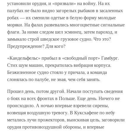
установили орудия, и «призвали» на войну. На их
палубах не было видно загорелых рыбаков в засаленных
робах — их сменили одетые в белую форму молодые
моряки. На фалах развевались многоцветные сигнальные
флаги. За ними следом шел эсминец, затем пароход, и
замыкало строй шведское грузовое судно. Что это?
Предупреждение? Для кого?
«Кандельфельс» прибыл в «свободный порт» Гамбург.
Стих шум машин, прекратилась вибрация корпуса.
Безжизненное судно стояло у причала, а команда
слонялась по палубе, не зная, чем себя занять.
Прошел день, потом другой. Начали поступать сведения
о боях на всех фронтах в Польше. Еще день. Ничего не
происходило. А ночью впервые взревели сирены,
возвещая воздушную тревогу. В Куксхафене по небу
метались лучи прожекторов, выискивая цель, заговорили
орудия противовоздушной обороны, и впервые