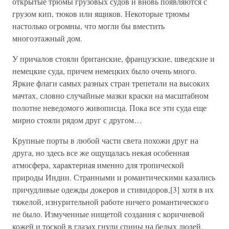
открытые трюмы грузовых судов и вновь появляются с
грузом кип, тюков или ящиков. Некоторые трюмы
настолько огромны, что могли бы вместить
многоэтажный дом.
У причалов стояли британские, французские, шведские и
немецкие суда, причем немецких было очень много.
Яркие флаги самых разных стран трепетали на высоких
мачтах, словно случайные мазки краски на масштабном
полотне неведомого живописца. Пока все эти суда еще
мирно стояли рядом друг с другом…
Крупные порты в любой части света похожи друг на
друга, но здесь все же ощущалась некая особенная
атмосфера, характерная именно для тропической
природы Индии. Странными и романтическими казались
причудливые одежды докеров и стивидоров,[3] хотя в их
тяжелой, изнурительной работе ничего романтического
не было. Измученные нищетой создания с коричневой
кожей и тоской в глазах гнули спины на белых людей,