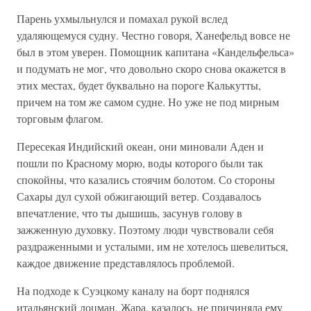
Парень ухмыльнулся и помахал рукой вслед
удаляющемуся судну. Честно говоря, Ханефельд вовсе не
был в этом уверен. Помощник капитана «Кандельфельса»
и подумать не мог, что довольно скоро снова окажется в
этих местах, будет буквально на пороге Калькутты,
причем на том же самом судне. Но уже не под мирным
торговым флагом.
Пересекая Индийский океан, они миновали Аден и
пошли по Красному морю, воды которого были так
спокойны, что казались стоячим болотом. Со стороны
Сахары дул сухой обжигающий ветер. Создавалось
впечатление, что ты дышишь, засунув голову в
зажженную духовку. Поэтому люди чувствовали себя
раздраженными и усталыми, им не хотелось шевелиться,
каждое движение представлялось проблемой.
На подходе к Суэцкому каналу на борт поднялся
итальянский лоцман. Жара, казалось, не причиняла ему