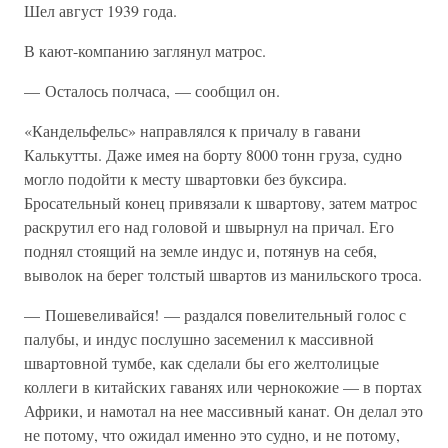
Шел август 1939 года.
В кают-компанию заглянул матрос.
— Осталось полчаса, — сообщил он.
«Кандельфельс» направлялся к причалу в гавани
Калькутты. Даже имея на борту 8000 тонн груза, судно
могло подойти к месту швартовки без буксира.
Бросательный конец привязали к швартову, затем матрос
раскрутил его над головой и швырнул на причал. Его
поднял стоящий на земле индус и, потянув на себя,
выволок на берег толстый швартов из манильского троса.
— Пошевеливайся! — раздался повелительный голос с
палубы, и индус послушно засеменил к массивной
швартовной тумбе, как сделали бы его желтолицые
коллеги в китайских гаванях или чернокожие — в портах
Африки, и намотал на нее массивный канат. Он делал это
не потому, что ожидал именно это судно, и не потому,