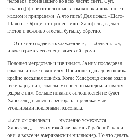
человека, побывавшего во всех частях света. Суп,
эскарго,[5] приготовленные в раковинах и поданные с
маслом и приправами. А что пить? Для начала «Шато-
Шалон». Официант принес вино. Ханефельд сделал
глоток и вежливо отослал бутылку обратно.
— Это вино подается охлажденным, — объяснил он, —
иначе теряется его специфический аромат.
Подошел метрдотель и извинился. За ним последовал
сомелье и тоже извинился. Произошла досадная ошибка,
крайне досадная ошибка. Когда Ханефельд снова взял в
руки карту вин, сомелье мгновенно материализовался
рядом с ним. Больше никаких оплошностей не будет.
Ханефельд вышел из ресторана, провожаемый
угодливыми поклонами персонала.
«Если бы они знали, — мысленно усмехнулся
Ханефельд, — что я такой же наемный рабочий, как и
они, а вовсе не американский миллионер. Но что делать,