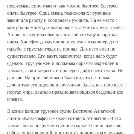
недвусмысленно гласил: как можно быстрее. Быстрее,
опять быстрее! Одна смена темнокожих грузчиков
закончила работу и собиралась уходить. На ее место с
минуты на минуту должна была заступить другая смена.
А пока наступила обычная в такой ситуации короткая
пауза. Ханефельд задумчиво прошелся взад-вперед по
палубе, с грустью глядя на причал. Для него смен не
существовало. Его вахта закончится, когда дело будет
сделано, груз уложен и должным образом закреплен в
трюмах, люки закрыты и проверен дифферент судна. Не
раньше. На причале можно было видеть не только
деловитых стивидоров и грузчиков. Здесь, как и во всех
портах мира, хватало праздношатающихся бездельников
и зевак.
В конце концов грузовое судно Восточно-Азиатской
линии «Кандельфельс» было готово к отплытию. В его
трюмы было погружено ценное сырье. Если не имеешь
собственных колоний, приходится пользоваться чужими.