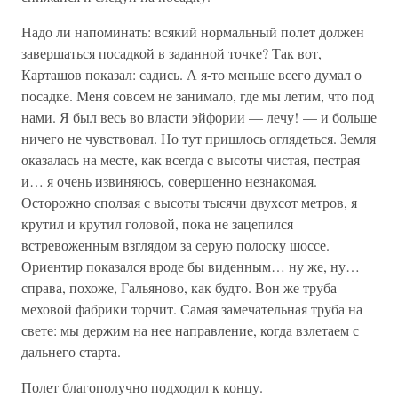
Надо ли напоминать: всякий нормальный полет должен
завершаться посадкой в заданной точке? Так вот,
Карташов показал: садись. А я-то меньше всего думал о
посадке. Меня совсем не занимало, где мы летим, что под
нами. Я был весь во власти эйфории — лечу! — и больше
ничего не чувствовал. Но тут пришлось оглядеться. Земля
оказалась на месте, как всегда с высоты чистая, пестрая
и… я очень извиняюсь, совершенно незнакомая.
Осторожно сползая с высоты тысячи двухсот метров, я
крутил и крутил головой, пока не зацепился
встревоженным взглядом за серую полоску шоссе.
Ориентир показался вроде бы виденным… ну же, ну…
справа, похоже, Гальяново, как будто. Вон же труба
меховой фабрики торчит. Самая замечательная труба на
свете: мы держим на нее направление, когда взлетаем с
дальнего старта.
Полет благополучно подходил к концу.