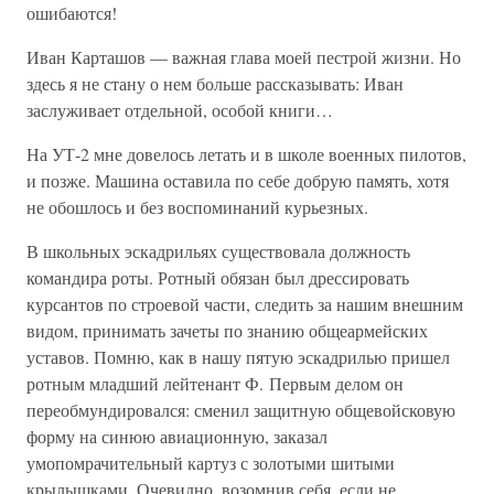
ошибаются!
Иван Карташов — важная глава моей пестрой жизни. Но
здесь я не стану о нем больше рассказывать: Иван
заслуживает отдельной, особой книги…
На УТ-2 мне довелось летать и в школе военных пилотов,
и позже. Машина оставила по себе добрую память, хотя
не обошлось и без воспоминаний курьезных.
В школьных эскадрильях существовала должность
командира роты. Ротный обязан был дрессировать
курсантов по строевой части, следить за нашим внешним
видом, принимать зачеты по знанию общеармейских
уставов. Помню, как в нашу пятую эскадрилью пришел
ротным младший лейтенант Ф. Первым делом он
переобмундировался: сменил защитную общевойсковую
форму на синюю авиационную, заказал
умопомрачительный картуз с золотыми шитыми
крылышками. Очевидно, возомнив себя, если не