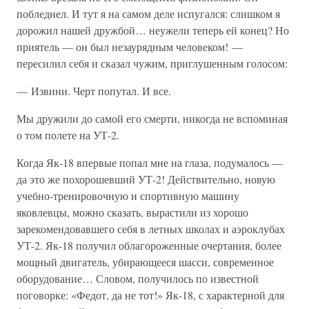
побледнел. И тут я на самом деле испугался: слишком я
дорожил нашей дружбой… неужели теперь ей конец? Но
приятель — он был незаурядным человеком! —
пересилил себя и сказал чужим, приглушенным голосом:
— Извини. Черт попутал. И все.
Мы дружили до самой его смерти, никогда не вспоминая
о том полете на УТ-2.
Когда Як-18 впервые попал мне на глаза, подумалось —
да это же похорошевший УТ-2! Действительно, новую
учебно-тренировочную и спортивную машину
яковлевцы, можно сказать, вырастили из хорошо
зарекомендовавшего себя в летных школах и аэроклубах
УТ-2. Як-18 получил облагороженные очертания, более
мощный двигатель, убирающееся шасси, современное
оборудование… Словом, получилось по известной
поговорке: «Федот, да не тот!» Як-18, с характерной для