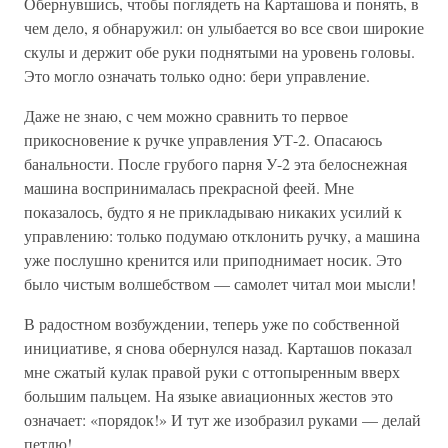
Обернувшись, чтобы поглядеть на Карташова и понять, в
чем дело, я обнаружил: он улыбается во все свои широкие
скулы и держит обе руки поднятыми на уровень головы.
Это могло означать только одно: бери управление.
Даже не знаю, с чем можно сравнить то первое
прикосновение к ручке управления УТ-2. Опасаюсь
банальности. После грубого парня У-2 эта белоснежная
машина воспринималась прекрасной феей. Мне
показалось, будто я не прикладываю никаких усилий к
управлению: только подумаю отклонить ручку, а машина
уже послушно кренится или приподнимает носик. Это
было чистым волшебством — самолет читал мои мысли!
В радостном возбуждении, теперь уже по собственной
инициативе, я снова обернулся назад. Карташов показал
мне сжатый кулак правой руки с оттопыренным вверх
большим пальцем. На языке авиационных жестов это
означает: «порядок!» И тут же изобразил руками — делай
петлю!