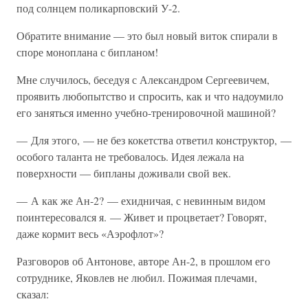
под солнцем поликарповский У-2.
Обратите внимание — это был новый виток спирали в
споре моноплана с бипланом!
Мне случилось, беседуя с Александром Сергеевичем,
проявить любопытство и спросить, как и что надоумило
его заняться именно учебно-тренировочной машиной?
— Для этого, — не без кокетства ответил конструктор, —
особого таланта не требовалось. Идея лежала на
поверхности — бипланы доживали свой век.
— А как же Ан-2? — ехидничая, с невинным видом
поинтересовался я. — Живет и процветает? Говорят,
даже кормит весь «Аэрофлот»?
Разговоров об Антонове, авторе Ан-2, в прошлом его
сотруднике, Яковлев не любил. Пожимая плечами,
сказал: