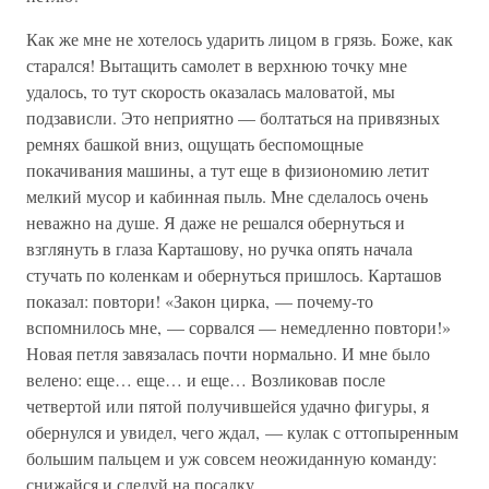
Как же мне не хотелось ударить лицом в грязь. Боже, как
старался! Вытащить самолет в верхнюю точку мне
удалось, то тут скорость оказалась маловатой, мы
подзависли. Это неприятно — болтаться на привязных
ремнях башкой вниз, ощущать беспомощные
покачивания машины, а тут еще в физиономию летит
мелкий мусор и кабинная пыль. Мне сделалось очень
неважно на душе. Я даже не решался обернуться и
взглянуть в глаза Карташову, но ручка опять начала
стучать по коленкам и обернуться пришлось. Карташов
показал: повтори! «Закон цирка, — почему-то
вспомнилось мне, — сорвался — немедленно повтори!»
Новая петля завязалась почти нормально. И мне было
велено: еще… еще… и еще… Возликовав после
четвертой или пятой получившейся удачно фигуры, я
обернулся и увидел, чего ждал, — кулак с оттопыренным
большим пальцем и уж совсем неожиданную команду:
снижайся и следуй на посадку.