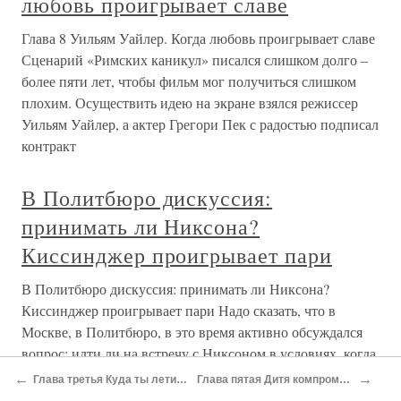
любовь проигрывает славе
Глава 8 Уильям Уайлер. Когда любовь проигрывает славе
Сценарий «Римских каникул» писался слишком долго –
более пяти лет, чтобы фильм мог получиться слишком
плохим. Осуществить идею на экране взялся режиссер
Уильям Уайлер, а актер Грегори Пек с радостью подписал
контракт
В Политбюро дискуссия:
принимать ли Никсона?
Киссинджер проигрывает пари
В Политбюро дискуссия: принимать ли Никсона?
Киссинджер проигрывает пари Надо сказать, что в
Москве, в Политбюро, в это время активно обсуждался
вопрос: идти ли на встречу с Никсоном в условиях, когда
он бомбит союзника СССР. Мнения разделились.
←
→
Глава третья Куда ты летишь?
Глава пятая Дитя компромисса
Сомнения были