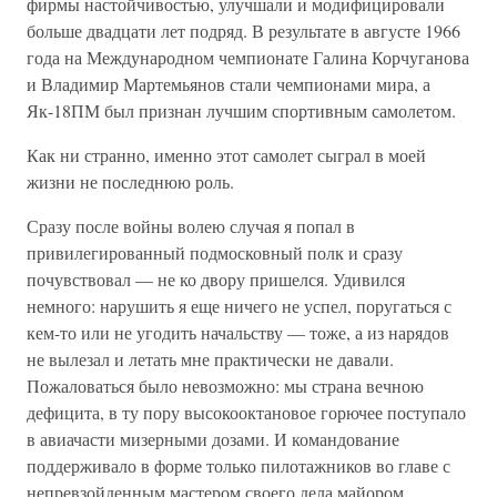
фирмы настойчивостью, улучшали и модифицировали
больше двадцати лет подряд. В результате в августе 1966
года на Международном чемпионате Галина Корчуганова
и Владимир Мартемьянов стали чемпионами мира, а
Як-18ПМ был признан лучшим спортивным самолетом.
Как ни странно, именно этот самолет сыграл в моей
жизни не последнюю роль.
Сразу после войны волею случая я попал в
привилегированный подмосковный полк и сразу
почувствовал — не ко двору пришелся. Удивился
немного: нарушить я еще ничего не успел, поругаться с
кем-то или не угодить начальству — тоже, а из нарядов
не вылезал и летать мне практически не давали.
Пожаловаться было невозможно: мы страна вечною
дефицита, в ту пору высокооктановое горючее поступало
в авиачасти мизерными дозами. И командование
поддерживало в форме только пилотажников во главе с
непревзойденным мастером своего дела майором