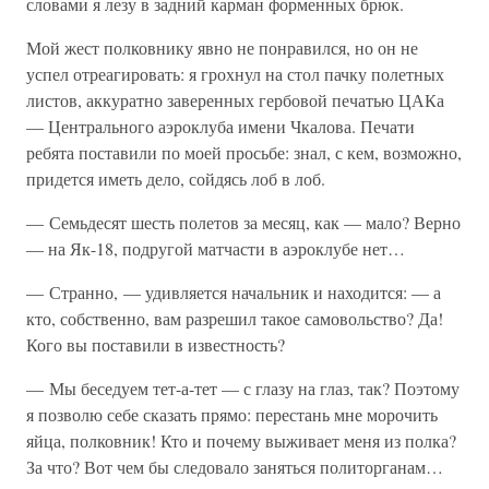
словами я лезу в задний карман форменных брюк.
Мой жест полковнику явно не понравился, но он не
успел отреагировать: я грохнул на стол пачку полетных
листов, аккуратно заверенных гербовой печатью ЦАКа
— Центрального аэроклуба имени Чкалова. Печати
ребята поставили по моей просьбе: знал, с кем, возможно,
придется иметь дело, сойдясь лоб в лоб.
— Семьдесят шесть полетов за месяц, как — мало? Верно
— на Як-18, подругой матчасти в аэроклубе нет…
— Странно, — удивляется начальник и находится: — а
кто, собственно, вам разрешил такое самовольство? Да!
Кого вы поставили в известность?
— Мы беседуем тет-а-тет — с глазу на глаз, так? Поэтому
я позволю себе сказать прямо: перестань мне морочить
яйца, полковник! Кто и почему выживает меня из полка?
За что? Вот чем бы следовало заняться политорганам…