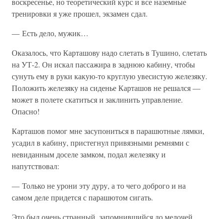
воскресенье, но теоретический курс и все наземные
тренировки я уже прошел, экзамен сдал.
— Есть дело, мужик…
Оказалось, что Карташову надо слетать в Тушино, слетать
на УТ-2. Он искал пассажира в заднюю кабину, чтобы
сунуть ему в руки какую-то круглую увесистую железяку.
Положить железяку на сиденье Карташов не решался —
может в полете скатиться и заклинить управление.
Опасно!
Карташов помог мне засупониться в парашютные лямки,
усадил в кабину, пристегнул привязными ремнями с
невиданным доселе замком, подал железяку и
напутствовал:
— Только не урони эту дуру, а то чего доброго и на
самом деле придется с парашютом сигать.
Это был очень странный, запомнившийся до мелочей