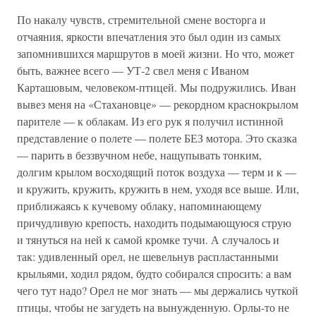
По накалу чувств, стремительной смене восторга и
отчаяния, яркости впечатления это был один из самых
запомнившихся маршрутов в моей жизни. Но что, может
быть, важнее всего — УТ-2 свел меня с Иваном
Карташовым, человеком-птицей. Мы подружились. Иван
вывез меня на «Стахановце» — рекордном краснокрылом
парителе — к облакам. Из его рук я получил истинной
представление о полете — полете БЕЗ мотора. Это сказка
— парить в беззвучном небе, нащупывать тонким,
долгим крылом восходящий поток воздуха — терм и к —
и кружить, кружить, кружить в нем, уходя все выше. Или,
приближаясь к кучевому облаку, напоминающему
причудливую крепость, находить подымающуюся струю
и тянуться на ней к самой кромке тучи. А случалось и
так: удивленный орел, не шевельнув распластанными
крыльями, ходил рядом, будто собирался спросить: а вам
чего тут надо? Орел не мог знать — мы держались чуткой
птицы, чтобы не загудеть на вынужденную. Орлы-то не