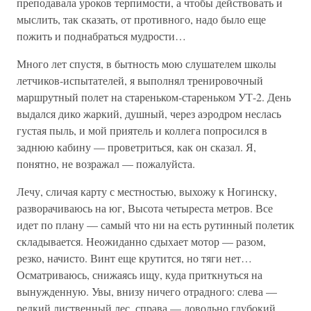
преподавала уроков терпимости, а чтобы действовать и
мыслить, так сказать, от противного, надо было еще
пожить и поднабраться мудрости…
Много лет спустя, в бытность мою слушателем школы
летчиков-испытателей, я выполнял тренировочный
маршрутный полет на стареньком-стареньком УТ-2. День
выдался дико жаркий, душный, через аэродром неслась
густая пыль, и мой приятель и коллега попросился в
заднюю кабину — проветриться, как он сказал. Я,
понятно, не возражал — пожалуйста.
Лечу, сличая карту с местностью, выхожу к Ногинску,
разворачиваюсь на юг, Высота четыреста метров. Все
идет по плану — самый что ни на есть рутинный полетик
складывается. Неожиданно сдыхает мотор — разом,
резко, начисто. Винт еще крутится, но тяги нет…
Осматриваюсь, снижаясь ищу, куда приткнуться на
вынужденную. Увы, внизу ничего отрадного: слева —
редкий лиственный лес, справа — довольно глубокий