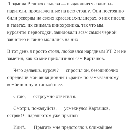
Людмила Великосельцева — выдающиеся солисты-
парители, прославленные на всю страну. Они постоянно
били рекорды на своих красавцах-планерах, о них писали
в газетах, их снимала кинохроника, так что мы,
курсанты-первогодки, завидовали асам самой черной
завистью и тайно молились на них.
В тот день я просто стоял, любовался нарядным УТ-2 и не
заметил, как ко мне приблизился сам Карташов.
— Чего делаешь, курсач? — спросил он, безошибочно
определив мой авиационный «ранг» по замызганному
комбинезону и тонкой шее.
— Стою, — остроумно ответил я.
— Смотри, пожалуйста, — усмехнулся Карташов, —
остряк! С парашютом уже прыгал?
— Или?.. — Прыгать мне предстояло в ближайшее