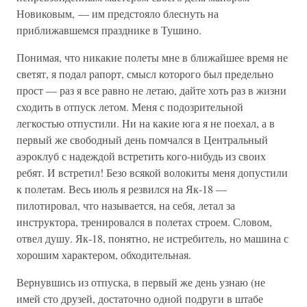
Новиковым, — им предстояло блеснуть на
приближавшемся празднике в Тушино.
Понимая, что никакие полеты мне в ближайшее время не
светят, я подал рапорт, смысл которого был предельно
прост — раз я все равно не летаю, дайте хоть раз в жизни
сходить в отпуск летом. Меня с подозрительной
легкостью отпустили. Ни на какие юга я не поехал, а в
первый же свободный день помчался в Центральный
аэроклуб с надеждой встретить кого-нибудь из своих
ребят. И встретил! Безо всякой волокиты меня допустили
к полетам. Весь июль я резвился на Як-18 —
пилотировал, что называется, на себя, летал за
инструктора, тренировался в полетах строем. Словом,
отвел душу. Як-18, понятно, не истребитель, но машина с
хорошим характером, обходительная.
Вернувшись из отпуска, в первый же день узнаю (не
имей сто друзей, достаточно одной подруги в штабе