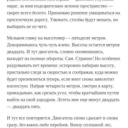
овраг, за ним подозрительно зеленое пространство —
скорее всего болото. Принимаю решение умащиваться на
проселочную дорогу. Узковато, столбы будут мешать, но
выбирать не из чего.
Мельком гляжу на высотомер — пятьдесят метров.
Доворачиваюсь чуть-чуть влево. Высоты остается метров
двадцать. И тут двигатель, словно опомнившись,
выходит на полные обороты. Сам. Странно! Но особенно
раздумывать нет времени: осторожно набираю высоту,
пристально следя за скоростью и соображая, куда можно
будет приземлиться теперь, если винт снова замолотит
вхолостую. Набрав четыреста метров, смотрю в карту,
прикидываю, как срезать угол, чтобы кратчайшим путем
выйти на свой аэродром. Лететь мне еще минут двадцать
— двадцать пять.
И тут все повторяется. Двигатель снова сдыхает и снова
сразу, без каких-либо перебоев. Внизу сплошной лес,