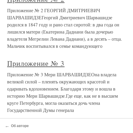
Приложение II
Приложение II Предисловие графа Н.П. Румянцева к
обозрению «Государственная торговля 1803 года в
разных ее видах»[60]Ныне Начальник коммерческой
части, шествуя вторично путем, рукою самаго Монарха
проложенным, предлагает к сведению всех ЕГО
подданных сложности торговли за
Приложение III
Приложение III Письмо графа Н.П. Румянцева генерал-
лейтенанту Ф.П. Деволану{208}Генеральному
инспектору и члену совета Корпуса инженеров путей
сообщения, генерал-лейтенанту Его Превосходительству
Ф.П. ДеволануМилостивый государь мой Франц
Павлович!Получив от Министра
←
Об авторе
Приложение IV