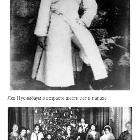
Лев Нусимбаум в возрасте шести лет в папахе