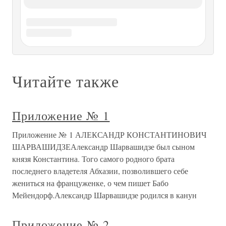
Приложение
Приложение Письмо Николая II императрице Марии
Федоровне от 10 сентября 1911 г. Севастополь«Милая,
дорогая мама. Наконец нахожу время написать тебе о
нашем путешествии, которое было наполнено самыми
разнообразными впечатлениями, и радостными и
грустными… Я порядочно
Приложение I
Приложение I Записка графа Н.П. Румянцева «О разуме
тарифа»{207}Всеподданнейшая записка министра
коммерции, графа Н.П. Румянцева «О разуме тарифа»
Императору Александру IПри первом приступе к
начертанию тарифа, естественно представляется вопрос
— в каковом разуме