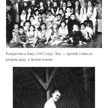
Рождество в Баку (1913 год). Лев — третий слева во
втором ряду, в белом платке