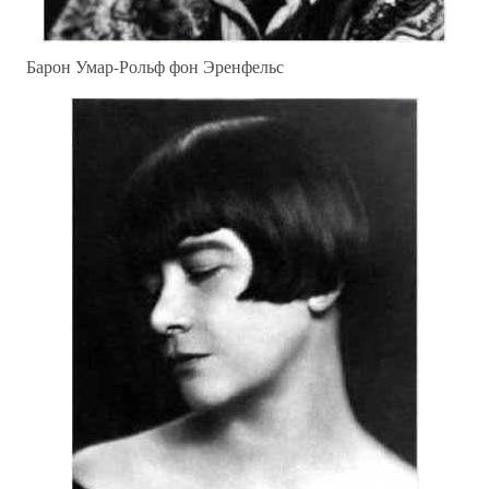
Барон Умар-Рольф фон Эренфельс