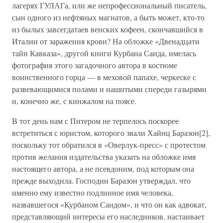
лагерях ГУЛАГа, или же непрофессиональный писатель,
сын одного из нефтяных магнатов, а быть может, кто-то
из былых завсегдатаев венских кофеен, скончавшийся в
Италии от заражения крови? На обложке «Двенадцати
тайн Кавказа», другой книги Курбана Саида, имелась
фотография этого загадочного автора в костюме
воинственного горца — в меховой папахе, черкеске с
развевающимися полами и нашитыми спереди газырями
и, конечно же, с кинжалом на поясе.
В тот день нам с Питером не терпелось поскорее
встретиться с юристом, которого звали Хайнц Баразон[2],
поскольку тот обратился в «Оверлук-пресс» с протестом
против желания издательства указать на обложке имя
настоящего автора, а не псевдоним, под которым она
прежде выходила. Господин Баразон утверждал, что
именно ему известно подлинное имя человека,
назвавшегося «Курбаном Саидом», и что он как адвокат,
представляющий интересы его наследников, настаивает