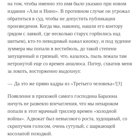
на том, чтобы именно это имя было указано при новом
издании «Али и Нино». В противном случае он угрожал
обратиться в суд, чтобы не допустить публикации
произведения. Когда мы, наконец, нашли его контору
(рядом с лавкой, где несколько старух горбились над
шитьем), кто-то невидимый нажал кнопку, и под зудение
зуммера мы попали в вестибюль, до такой степени
запущенный и грязный, что, казалось, пыль лежала там
нетронутой еще со времен аншлюса. Питер, схватив меня
за локоть, восторженно выдохнул:
— Да это же прямо кадры из «Третьего человека»![3]
Появление в прихожей самого господина Баразона
ничуть не развеяло впечатления, что мы ненароком
попали в этот мрачный триллер времен «холодной
войны». Адвокат был невысокого роста, худощавый, со
скрипучим голосом, очень сутулый, с шаркающей
косолапой походкой.