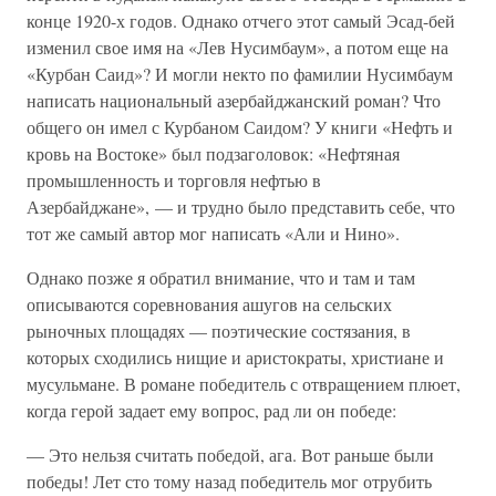
конце 1920-х годов. Однако отчего этот самый Эсад-бей
изменил свое имя на «Лев Нусимбаум», а потом еще на
«Курбан Саид»? И могли некто по фамилии Нусимбаум
написать национальный азербайджанский роман? Что
общего он имел с Курбаном Саидом? У книги «Нефть и
кровь на Востоке» был подзаголовок: «Нефтяная
промышленность и торговля нефтью в
Азербайджане», — и трудно было представить себе, что
тот же самый автор мог написать «Али и Нино».
Однако позже я обратил внимание, что и там и там
описываются соревнования ашугов на сельских
рыночных площадях — поэтические состязания, в
которых сходились нищие и аристократы, христиане и
мусульмане. В романе победитель с отвращением плюет,
когда герой задает ему вопрос, рад ли он победе:
— Это нельзя считать победой, ага. Вот раньше были
победы! Лет сто тому назад победитель мог отрубить