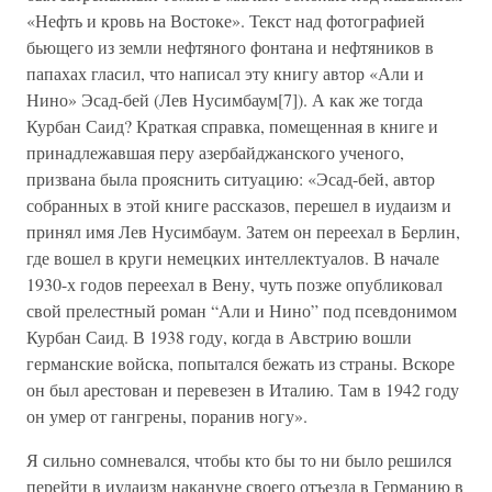
«Нефть и кровь на Востоке». Текст над фотографией
бьющего из земли нефтяного фонтана и нефтяников в
папахах гласил, что написал эту книгу автор «Али и
Нино» Эсад-бей (Лев Нусимбаум[7]). А как же тогда
Курбан Саид? Краткая справка, помещенная в книге и
принадлежавшая перу азербайджанского ученого,
призвана была прояснить ситуацию: «Эсад-бей, автор
собранных в этой книге рассказов, перешел в иудаизм и
принял имя Лев Нусимбаум. Затем он переехал в Берлин,
где вошел в круги немецких интеллектуалов. В начале
1930-х годов переехал в Вену, чуть позже опубликовал
свой прелестный роман “Али и Нино” под псевдонимом
Курбан Саид. В 1938 году, когда в Австрию вошли
германские войска, попытался бежать из страны. Вскоре
он был арестован и перевезен в Италию. Там в 1942 году
он умер от гангрены, поранив ногу».
Я сильно сомневался, чтобы кто бы то ни было решился
перейти в иудаизм накануне своего отъезда в Германию в