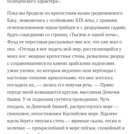
полицейского характера».
Пока мы бродили по крепостным валам средневекового
Баку, знакомились с особняками XIX века, с храмами
огнепоклонников-зороастрийцев и с дворцовыми садами,
будто сошедшими со страниц «Тысячи и одной ночи»,
Фуад не переставая рассказывал мне все, что сам знал о
них. «Отсюда я мог видеть мой мир, расстилающийся у
моих ног: мощные крепостные стены, развалины дворца
с сохранившимися на камнях арабскими надписями,
узкие улочки, по которым медленно шли верблюды с
настолько тонкими щиколотками, что мне хотелось
погладить их, — лилась его певучая речь. — Прямо
передо мной возвышается круглая, массивная Девичья
башня. У ее подножия суетятся проводники. Чуть
поодаль, за Девичьей башней, распростерлось море —
свинцовое, непостижимое Каспийское море. Вдалеке
вдоль берега тянулась степь — мрачные скалы, пески и
колючки — прекраснейший в мире пейзаж, спокойный и