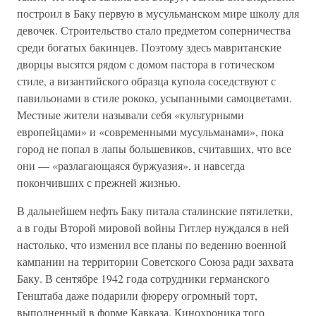
построил в Баку первую в мусульманском мире школу для
девочек. Строительство стало предметом соперничества
среди богатых бакинцев. Поэтому здесь мавританские
дворцы высятся рядом с домом пастора в готическом
стиле, а византийского образца купола соседствуют с
павильонами в стиле рококо, усыпанными самоцветами.
Местные жители называли себя «культурными
европейцами» и «современными мусульманами», пока
город не попал в лапы большевиков, считавших, что все
они — «разлагающаяся буржуазия», и навсегда
покончивших с прежней жизнью.
В дальнейшем нефть Баку питала сталинские пятилетки,
а в годы Второй мировой войны Гитлер нуждался в ней
настолько, что изменил все планы по ведению военной
кампании на территории Советского Союза ради захвата
Баку. В сентябре 1942 года сотрудники германского
Генштаба даже подарили фюреру огромный торт,
выполненный в форме Кавказа. Кинохроника того