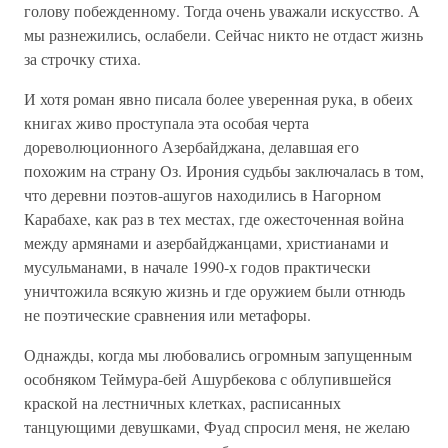
голову побежденному. Тогда очень уважали искусство. А
мы разнежились, ослабели. Сейчас никто не отдаст жизнь
за строчку стиха.
И хотя роман явно писала более уверенная рука, в обеих
книгах живо проступала эта особая черта
дореволюционного Азербайджана, делавшая его
похожим на страну Оз. Ирония судьбы заключалась в том,
что деревни поэтов-ашугов находились в Нагорном
Карабахе, как раз в тех местах, где ожесточенная война
между армянами и азербайджанцами, христианами и
мусульманами, в начале 1990-х годов практически
уничтожила всякую жизнь и где оружием были отнюдь
не поэтические сравнения или метафоры.
Однажды, когда мы любовались огромным запущенным
особняком Теймура-бей Ашурбекова с облупившейся
краской на лестничных клетках, расписанных
танцующими девушками, Фуад спросил меня, не желаю