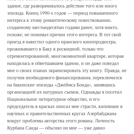
здание, где разворачивалось действие того или иного
эпизода. Конец 1990-х годов — период повышенного
интереса к этому романтическому повествованию,
созданному шестьюдесятью годами ранее, хотя никто,
похоже, не понимал причин этого интереса. В тот свой
приезд я навестил одного иранского кинопродюсера,
проживавшего в Баку в роскошной, только что
отремонтированной, многокомнатной квартире, которая
находилась в обветшавшем здании, и он даже поведал
мне о своих планах экранизировать эту книгу. Правда, не
получив необходимого финансирования, переключился
на бакинские эпизоды «Джеймса Бонда», занявшись
организацией их натурных съемок. Однажды я посетил
Национальное литературное общество, и его
председатель в красках описал мне страсти, кипевшие в
научных и правительственных кругах Азербайджана
вокруг проблемы авторства этого романа. Личность
Курбана Саида — объснял он мне — уже давно