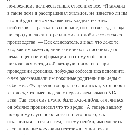
по-прежнему величественных строениях все. «Я заходил
в такие дома и расспрашивал жильцов, не известно ли им
что-нибудь о потомках бывших владельцев этих
особняков, — рассказывал он мне, пока возил туда-сюда
по городу в своем потрепанном автомобиле советского
производства. — Как следователь, я знал, что даже те,
кто, как им кажется, ничего не знают, способны дать
немало ценной информации, поэтому я обычно
пользовался методикой, которую применяют при
проведении дознания, побуждая собеседника вспомнить,
о чем рассказывали им покойные родители или деды с
бабками». Фуад бегло говорил по-английски, хотя порой
казалось, что имеешь дело с персонажем романа XIX
века. Так, если ему нужно было куда-нибудь отлучиться,
он обычно произносил что-то вроде: «А теперь вашему
покорному слуге не остается ничего иного, как
откланяться, в связи с тем, что ему необходимо уделить
свое внимание кое-каким неотложным вопросам