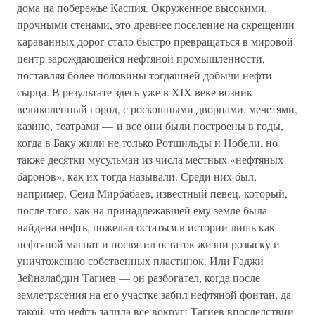
дома на побережье Каспия. Окруженное высокими,
прочными стенами, это древнее поселение на скрещении
караванных дорог стало быстро превращаться в мировой
центр зарождающейся нефтяной промышленности,
поставляя более половины тогдашней добычи нефти-
сырца. В результате здесь уже в XIX веке возник
великолепный город, с роскошными дворцами, мечетями,
казино, театрами — и все они были построены в годы,
когда в Баку жили не только Ротшильды и Нобели, но
также десятки мусульман из числа местных «нефтяных
баронов», как их тогда называли. Среди них был,
например, Сеид Мирбабаев, известный певец, который,
после того, как на принадлежавшей ему земле была
найдена нефть, пожелал остаться в истории лишь как
нефтяной магнат и посвятил остаток жизни розыску и
уничтожению собственных пластинок. Или Гаджи
Зейналабдин Тагиев — он разбогател, когда после
землетрясения на его участке забил нефтяной фонтан, да
такой, что нефть залила все вокруг; Тагиев впоследствии