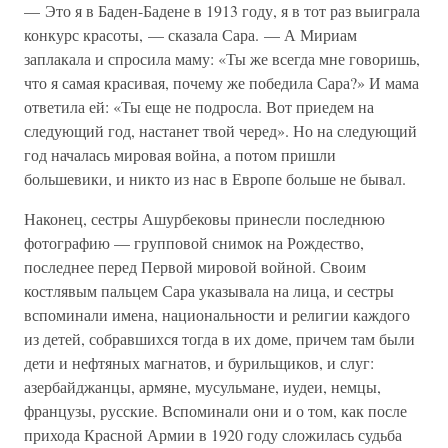
— Это я в Баден-Бадене в 1913 году, я в тот раз выиграла
конкурс красоты, — сказала Сара. — А Мириам
заплакала и спросила маму: «Ты же всегда мне говоришь,
что я самая красивая, почему же победила Сара?» И мама
ответила ей: «Ты еще не подросла. Вот приедем на
следующий год, настанет твой черед». Но на следующий
год началась мировая война, а потом пришли
большевики, и никто из нас в Европе больше не бывал.
Наконец, сестры Ашурбековы принесли последнюю
фотографию — групповой снимок на Рождество,
последнее перед Первой мировой войной. Своим
костлявым пальцем Сара указывала на лица, и сестры
вспоминали имена, национальности и религии каждого
из детей, собравшихся тогда в их доме, причем там были
дети и нефтяных магнатов, и бурильщиков, и слуг:
азербайджанцы, армяне, мусульмане, иудеи, немцы,
французы, русские. Вспоминали они и о том, как после
прихода Красной Армии в 1920 году сложилась судьба