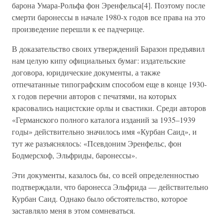
барона Умара-Рольфа фон Эренфельса[4]. Поэтому после
смерти баронессы в начале 1980-х годов все права на это
произведение перешли к ее падчерице.
В доказательство своих утверждений Баразон предъявил
нам целую кипу официальных бумаг: издательские
договора, юридические документы, а также
отпечатанные типографским способом еще в конце 1930-
х годов перечни авторов с печатями, на которых
красовались нацистские орлы и свастики. Среди авторов
«Германского полного каталога изданий за 1935–1939
годы» действительно значилось имя «Курбан Саид», и
тут же разъяснялось: «Псевдоним Эренфельс, фон
Бодмерсхоф, Эльфриды, баронессы».
Эти документы, казалось бы, со всей определенностью
подтверждали, что баронесса Эльфрида — действительно
Курбан Саид. Однако было обстоятельство, которое
заставляло меня в этом сомневаться.