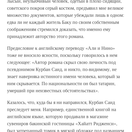
лысый, неулыбчивый человек, одетый в плохо сидящий,
советского покроя серый костюм, предъявил мне великое
множество документов, которые убеждали лишь в одном:
едва ли не каждый житель Баку по своим собственным
соображениям стремился доказать, что именно ему
принадлежит авторство этого романа.
Предисловие к английскому переводу «Али и Нино»
тоже не вносило ясности, поскольку говорилось в нем
следующее: «Автор романа скрыл свою личность под
псевдонимом Курбан Саид, и никто, по-видимому, не
знает наверняка истинного имени человека, который за
ним скрывается. По национальности он был татарин,
умерший при неизвестных обстоятельствах».
Казалось, что, куда бы я ни направился, Курбан Саид
преследует меня. Например, единственной книгой на
английском языке, которую продавали в магазине
сувениров бакинской гостиницы «Хайатт Ридженси»,
был затрепанный томик в мягкой обложке под названием