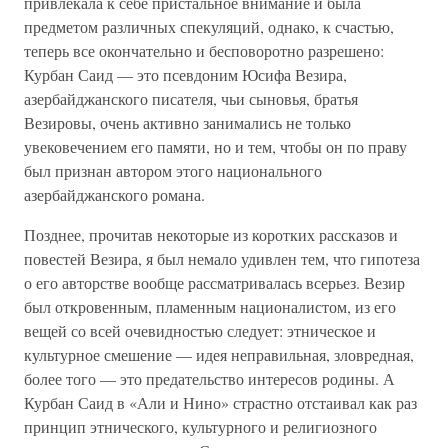
привлекала к себе пристальное внимание и была
предметом различных спекуляций, однако, к счастью,
теперь все окончательно и бесповоротно разрешено:
Курбан Саид — это псевдоним Юсифа Везира,
азербайджанского писателя, чьи сыновья, братья
Везировы, очень активно занимались не только
увековечением его памяти, но и тем, чтобы он по праву
был признан автором этого национального
азербайджанского романа.
Позднее, прочитав некоторые из коротких рассказов и
повестей Везира, я был немало удивлен тем, что гипотеза
о его авторстве вообще рассматривалась всерьез. Везир
был откровенным, пламенным националистом, из его
вещей со всей очевидностью следует: этническое и
культурное смешение — идея неправильная, зловредная,
более того — это предательство интересов родины. А
Курбан Саид в «Али и Нино» страстно отстаивал как раз
принцип этнического, культурного и религиозного