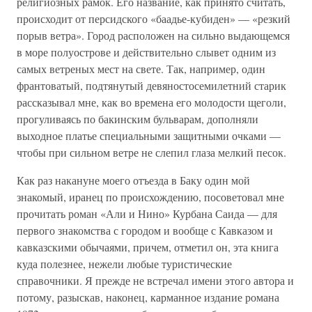
религиозных рамок. Его название, как принято считать,
происходит от персидского «баадье-кубиден» — «резкий
порыв ветра». Город расположен на сильно выдающемся
в море полуострове и действительно слывет одним из
самых ветреных мест на свете. Так, например, один
франтоватый, подтянутый девяностосемилетний старик
рассказывал мне, как во времена его молодости щеголи,
прогуливаясь по бакинским бульварам, дополняли
выходное платье специальными защитными очками —
чтобы при сильном ветре не слепил глаза мелкий песок.
Как раз накануне моего отъезда в Баку один мой
знакомый, иранец по происхождению, посоветовал мне
прочитать роман «Али и Нино» Курбана Саида — для
первого знакомства с городом и вообще с Кавказом и
кавказскими обычаями, причем, отметил он, эта книга
куда полезнее, нежели любые туристические
справочники. Я прежде не встречал имени этого автора и
потому, разыскав, наконец, карманное издание романа