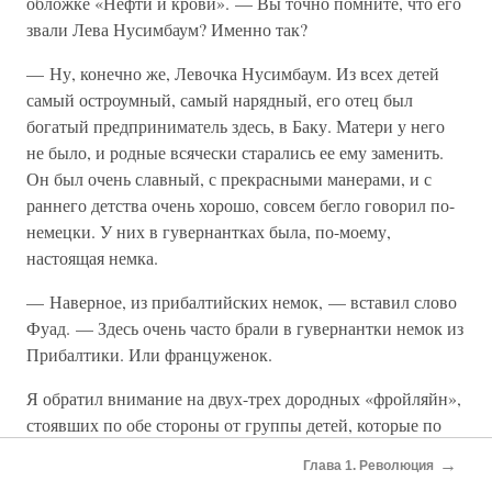
обложке «Нефти и крови». — Вы точно помните, что его
звали Лева Нусимбаум? Именно так?
— Ну, конечно же, Левочка Нусимбаум. Из всех детей
самый остроумный, самый нарядный, его отец был
богатый предприниматель здесь, в Баку. Матери у него
не было, и родные всячески старались ее ему заменить.
Он был очень славный, с прекрасными манерами, и с
раннего детства очень хорошо, совсем бегло говорил по-
немецки. У них в гувернантках была, по-моему,
настоящая немка.
— Наверное, из прибалтийских немок, — вставил слово
Фуад. — Здесь очень часто брали в гувернантки немок из
Прибалтики. Или француженок.
Я обратил внимание на двух-трех дородных «фройляйн»,
стоявших по обе стороны от группы детей, которые по
случаю такой вечеринки были несколько неуместно
→
Глава 1. Революция
разодеты в расшитые блестками вечерние платья.