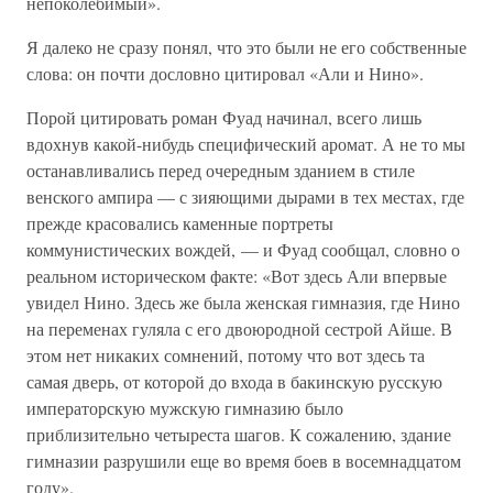
непоколебимый».
Я далеко не сразу понял, что это были не его собственные
слова: он почти дословно цитировал «Али и Нино».
Порой цитировать роман Фуад начинал, всего лишь
вдохнув какой-нибудь специфический аромат. А не то мы
останавливались перед очередным зданием в стиле
венского ампира — с зияющими дырами в тех местах, где
прежде красовались каменные портреты
коммунистических вождей, — и Фуад сообщал, словно о
реальном историческом факте: «Вот здесь Али впервые
увидел Нино. Здесь же была женская гимназия, где Нино
на переменах гуляла с его двоюродной сестрой Айше. В
этом нет никаких сомнений, потому что вот здесь та
самая дверь, от которой до входа в бакинскую русскую
императорскую мужскую гимназию было
приблизительно четыреста шагов. К сожалению, здание
гимназии разрушили еще во время боев в восемнадцатом
году».