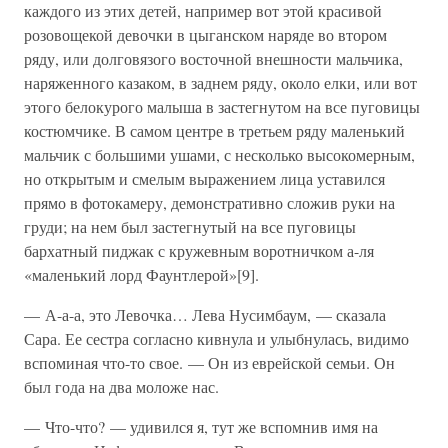
каждого из этих детей, например вот этой красивой
розовощекой девочки в цыганском наряде во втором
ряду, или долговязого восточной внешности мальчика,
наряженного казаком, в заднем ряду, около елки, или вот
этого белокурого малыша в застегнутом на все пуговицы
костюмчике. В самом центре в третьем ряду маленький
мальчик с большими ушами, с несколько высокомерным,
но открытым и смелым выражением лица уставился
прямо в фотокамеру, демонстративно сложив руки на
груди; на нем был застегнутый на все пуговицы
бархатный пиджак с кружевным воротничком а-ля
«маленький лорд Фаунтлерой»[9].
— А-а-а, это Левочка… Лева Нусимбаум, — сказала
Сара. Ее сестра согласно кивнула и улыбнулась, видимо
вспоминая что-то свое. — Он из еврейской семьи. Он
был года на два моложе нас.
— Что-что? — удивился я, тут же вспомнив имя на