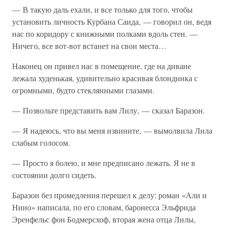
— В такую даль ехали, и все только для того, чтобы
установить личность Курбана Саида, — говорил он, ведя
нас по коридору с книжными полками вдоль стен. —
Ничего, все вот-вот встанет на свои места…
Наконец он привел нас в помещение, где на диване
лежала худенькая, удивительно красивая блондинка с
огромными, будто стеклянными глазами.
— Позвольте представить вам Лилу, — сказал Баразон.
— Я надеюсь, что вы меня извините, — вымолвила Лила
слабым голосом.
— Просто я болею, и мне предписано лежать. Я не в
состоянии долго сидеть.
Баразон без промедления перешел к делу: роман «Али и
Нино» написала, по его словам, баронесса Эльфрида
Эренфельс фон Бодмерсхоф, вторая жена отца Лилы,