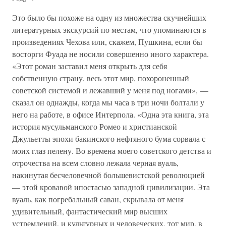
Это было бы похоже на одну из множества скучнейших
литературных экскурсий по местам, что упоминаются в
произведениях Чехова или, скажем, Пушкина, если бы
восторги Фуада не носили совершенно иного характера.
«Этот роман заставил меня открыть для себя
собственную страну, весь этот мир, похороненный
советской системой и лежавший у меня под ногами», —
сказал он однажды, когда мы часа в три ночи болтали у
него на работе, в офисе Интерпола. «Одна эта книга, эта
история мусульманского Ромео и христианской
Джульетты эпохи бакинского нефтяного бума сорвала с
моих глаз пелену. Во времена моего советского детства и
отрочества на всем словно лежала черная вуаль,
накинутая бесчеловечной большевистской революцией
— этой кровавой ипостасью западной цивилизации. Эта
вуаль, как погребальный саван, скрывала от меня
удивительный, фантастический мир высших
устремлений, и культурных и человеческих, тот мир, в