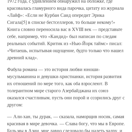
1972 года, с удивлением обнаружил на обложке, где
красовалась гламурного вида парочка, цитату из журнала
«Лайф»: «Если не Курбан Саид опередит Эрика
Сигала[5] в списке бестселлеров, то больше некому!»
Книга словно переносила вас в XVIII век — представьте
себе, например, что «Кандид» был написан по следам
реальных событий. Критик из «Нью-Йорк таймс» писал:
«Читаешь, испытывая ощущение, будто только что нашел
древний клад».
Фабула романа — это история любви юноши-
мусульманина и девушки-христианки, история развития
их отношений по мере того, как оба взрослеют. В
толерантном мире старого Азербайджана их союз
оказался счастливым, пусть они порой и ссорились друг с
другом:
— Али-хан, ты дурак, — сказала, наморщив носик, самая
красивая в мире девочка. — Слава богу, что мы в Европе.
Будь мы в Азии, мне давно следовало бы надеть чадру, и