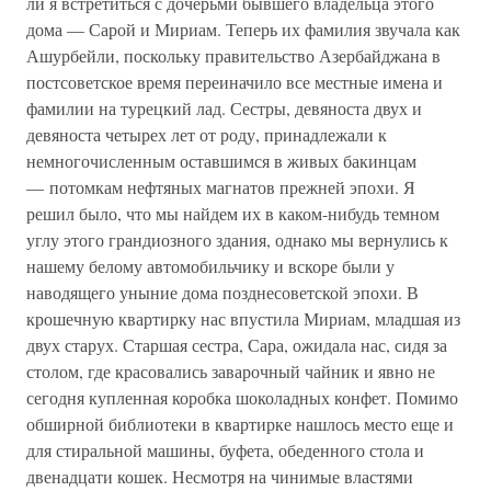
ли я встретиться с дочерьми бывшего владельца этого
дома — Сарой и Мириам. Теперь их фамилия звучала как
Ашурбейли, поскольку правительство Азербайджана в
постсоветское время переиначило все местные имена и
фамилии на турецкий лад. Сестры, девяноста двух и
девяноста четырех лет от роду, принадлежали к
немногочисленным оставшимся в живых бакинцам
— потомкам нефтяных магнатов прежней эпохи. Я
решил было, что мы найдем их в каком-нибудь темном
углу этого грандиозного здания, однако мы вернулись к
нашему белому автомобильчику и вскоре были у
наводящего уныние дома позднесоветской эпохи. В
крошечную квартирку нас впустила Мириам, младшая из
двух старух. Старшая сестра, Сара, ожидала нас, сидя за
столом, где красовались заварочный чайник и явно не
сегодня купленная коробка шоколадных конфет. Помимо
обширной библиотеки в квартирке нашлось место еще и
для стиральной машины, буфета, обеденного стола и
двенадцати кошек. Несмотря на чинимые властями