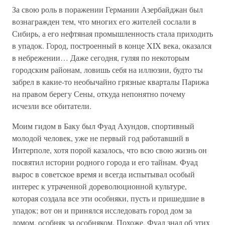
За свою роль в поражении Германии Азербайджан был
вознагражден тем, что многих его жителей сослали в
Сибирь, а его нефтяная промышленность стала приходить
в упадок. Город, построенный в конце XIX века, оказался
в небрежении… Даже сегодня, гуляя по некоторым
городским районам, ловишь себя на иллюзии, будто ты
забрел в какие-то необычайно грязные кварталы Парижа
на правом берегу Сены, откуда непонятно почему
исчезли все обитатели.
Моим гидом в Баку был Фуад Ахундов, спортивный
молодой человек, уже не первый год работавший в
Интерполе, хотя порой казалось, что всю свою жизнь он
посвятил истории родного города и его тайнам. Фуад
вырос в советское время и всегда испытывал особый
интерес к утраченной дореволюционной культуре,
которая создала все эти особняки, пусть и пришедшие в
упадок; вот он и принялся исследовать город дом за
домом, особняк за особняком. Похоже, Фуад знал об этих