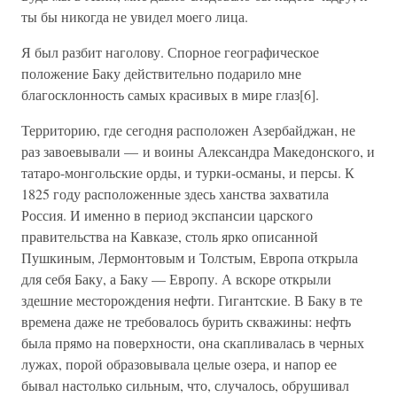
ты бы никогда не увидел моего лица.
Я был разбит наголову. Спорное географическое
положение Баку действительно подарило мне
благосклонность самых красивых в мире глаз[6].
Территорию, где сегодня расположен Азербайджан, не
раз завоевывали — и воины Александра Македонского, и
татаро-монгольские орды, и турки-османы, и персы. К
1825 году расположенные здесь ханства захватила
Россия. И именно в период экспансии царского
правительства на Кавказе, столь ярко описанной
Пушкиным, Лермонтовым и Толстым, Европа открыла
для себя Баку, а Баку — Европу. А вскоре открыли
здешние месторождения нефти. Гигантские. В Баку в те
времена даже не требовалось бурить скважины: нефть
была прямо на поверхности, она скапливалась в черных
лужах, порой образовывала целые озера, и напор ее
бывал настолько сильным, что, случалось, обрушивал