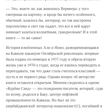
— Это, знаете ли, как живопись Вермеера: у того
смотришь на картину, и вроде бы ничего особенного,
обычный, казалось бы, интерьер, но так выстроена
перспектива и свет так падает, что все в ней вдруг
начинает казаться волшебным, грандиозным! И в этой
книге — то же самое!
История влюбленных Али и Нино, разворачивающаяся
на Кавказе накануне Октябрьской революции, впервые
была издана по-немецки в 1937 году и обрела вторую
жизнь уже в 1970-х годах, когда ее взялись переводить и
переиздавать, так что даже стала считаться классикой —
пусть и не первого ряда. Однако вопрос об авторстве
книги оставался открытым. Мнения сходились в одном:
«Курбан Саид» — это псевдоним писателя, который, судя
по всему, родился в Баку, центре нефтяной
промышленности Кавказа. Но был ли это
азербайджанский литератор-националист[1], погибший в