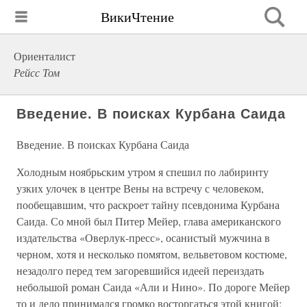
ВикиЧтение
Ориенталист
Рейсс Том
Введение. В поисках Курбана Саида
Введение. В поисках Курбана Саида
Холодным ноябрьским утром я спешил по лабиринту
узких улочек в центре Вены на встречу с человеком,
пообещавшим, что раскроет тайну псевдонима Курбана
Саида. Со мной был Питер Мейер, глава американского
издательства «Оверлук-пресс», осанистый мужчина в
черном, хотя и несколько помятом, вельветовом костюме,
незадолго перед тем загоревшийся идеей переиздать
небольшой роман Саида «Али и Нино». По дороге Мейер
то и дело принимался громко восторгаться этой книгой: