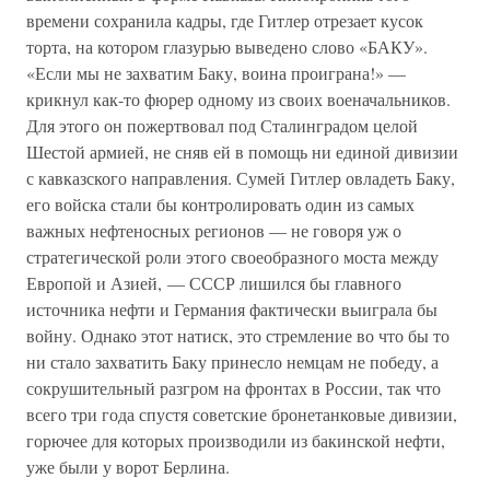
времени сохранила кадры, где Гитлер отрезает кусок
торта, на котором глазурью выведено слово «БАКУ».
«Если мы не захватим Баку, воина проиграна!» —
крикнул как-то фюрер одному из своих военачальников.
Для этого он пожертвовал под Сталинградом целой
Шестой армией, не сняв ей в помощь ни единой дивизии
с кавказского направления. Сумей Гитлер овладеть Баку,
его войска стали бы контролировать один из самых
важных нефтеносных регионов — не говоря уж о
стратегической роли этого своеобразного моста между
Европой и Азией, — СССР лишился бы главного
источника нефти и Германия фактически выиграла бы
войну. Однако этот натиск, это стремление во что бы то
ни стало захватить Баку принесло немцам не победу, а
сокрушительный разгром на фронтах в России, так что
всего три года спустя советские бронетанковые дивизии,
горючее для которых производили из бакинской нефти,
уже были у ворот Берлина.