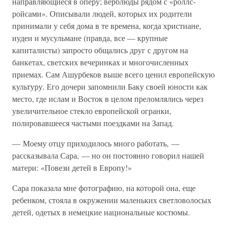
направляющиеся в оперу; верблюды рядом с «роллс-
ройсами». Описывали людей, которых их родители
принимали у себя дома в те времена, когда христиане,
иудеи и мусульмане (правда, все — крупные
капиталисты) запросто общались друг с другом на
банкетах, светских вечеринках и многочисленных
приемах. Сам Ашурбеков выше всего ценил европейскую
культуру. Его дочери запомнили Баку своей юности как
место, где ислам и Восток в целом преломлялись через
увеличительное стекло европейской огранки,
полировавшееся частыми поездками на Запад.
— Моему отцу приходилось много работать, —
рассказывала Сара, — но он постоянно говорил нашей
матери: «Повези детей в Европу!»
Сара показала мне фотографию, на которой она, еще
ребенком, стояла в окружении маленьких светловолосых
детей, одетых в немецкие национальные костюмы.