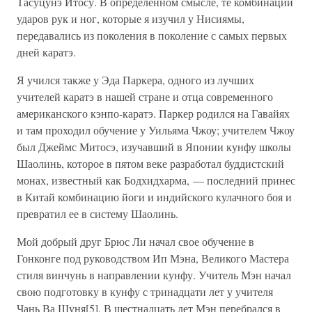
Тасуцунэ Итосу. В определенном смысле, те комбинации
ударов рук и ног, которые я изучил у Нисиямы,
передавались из поколения в поколение с самых первых
дней каратэ.
Я учился также у Эда Паркера, одного из лучших
учителей каратэ в нашей стране и отца современного
американского кэнпо-каратэ. Паркер родился на Гавайях
и там проходил обучение у Уильяма Чжоу; учителем Чжоу
был Джеймс Митосэ, изучавший в Японии кунфу школы
Шаолинь, которое в пятом веке разработал буддистский
монах, известный как Бодхидхарма, — последний принес
в Китай комбинацию йоги и индийского кулачного боя и
превратил ее в систему Шаолинь.
Мой добрый друг Брюс Ли начал свое обучение в
Гонконге под руководством Ип Мэна, Великого Мастера
стиля винчунь в направлении кунфу. Учитель Мэн начал
свою подготовку в кунфу с тринадцати лет у учителя
Чань Ва Шуня[5]. В шестнадцать лет Мэн перебрался в