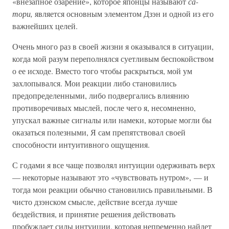
«внезапное озарение», которое японцы называют
са-
тори,
является основным элементом Дзэн и одной из его
важнейших целей.
Очень много раз в своей жизни я оказывался в ситуации,
когда мой разум переполнялся суетливым беспокойством
о ее исходе. Вместо того чтобы раскрыться, мой ум
захлопывался. Мои реакции либо становились
предопределенными, либо подвергались влиянию
противоречивых мыслей, после чего я, несомненно,
упускал важные сигналы или намеки, которые могли бы
оказаться полезными, Я сам препятствовал своей
способности интуитивного ощущения.
С годами я все чаще позволял интуиции одерживать верх
— некоторые называют это «чувствовать нутром», — и
тогда мои реакции обычно становились правильными. В
чисто дзэнском смысле, действие всегда лучше
бездействия, и принятие решения действовать
пробуждает силы интуиции, которая непременно найдет