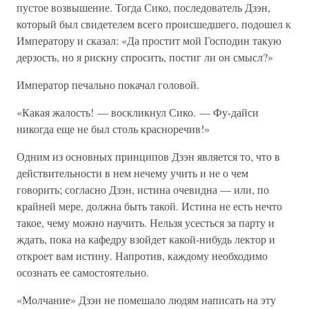
пустое возвышение. Тогда Сико, последователь Дзэн,
который был свидетелем всего происшедшего, подошел к
Императору и сказал: «Да простит мой Господин такую
дерзость, но я рискну спросить, постиг ли он смысл?»
Император печально покачал головой.
«Какая жалость! — воскликнул Сико. — Фу-дайси
никогда еще не был столь красноречив!»
Одним из основных принципов Дзэн является то, что в
действительности в нем нечему учить и не о чем
говорить; согласно Дзэн, истина очевидна — или, по
крайней мере, должна быть такой. Истина не есть нечто
такое, чему можно научить. Нельзя усесться за парту и
ждать, пока на кафедру взойдет какой-нибудь лектор и
откроет вам истину. Напротив, каждому необходимо
осознать ее самостоятельно.
«Молчание» Дзэн не помешало людям написать на эту