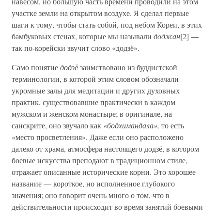
навесом, но большую часть времени проводили на этом
участке земли на открытом воздухе. Я сделал первые
шаги к тому, чтобы стать собой, под небом Кореи, в этих
бамбуковых стенах, которые мы называли
доджан
[2] —
так по-корейски звучит слово «додзё».
Само понятие
додзё
заимствовано из буддистской
терминологии, в которой этим словом обозначали
укромные залы для медитации и других духовных
практик, существовавшие практически в каждом
мужском и женском монастыре; в оригинале, на
санскрите, оно звучало как
«бодхимандала»,
то есть
«место просветления». Даже если оно расположено
далеко от храма, атмосфера настоящего додзё, в котором
боевые искусства преподают в традиционном стиле,
отражает описанные исторические корни. Это хорошее
название — короткое, но исполненное глубокого
значения; оно говорит очень много о том, что в
действительности происходит во время занятий боевыми