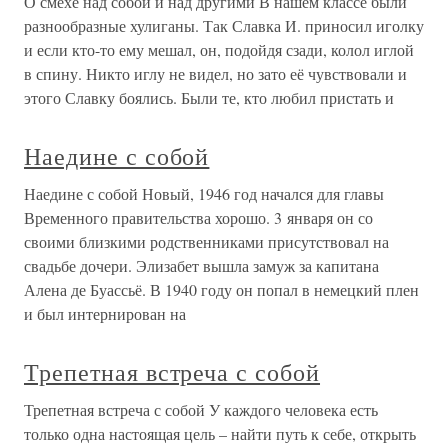
О смехе над собой и над другими В нашем классе были
разнообразные хулиганы. Так Славка И. приносил иголку
и если кто-то ему мешал, он, подойдя сзади, колол иглой
в спину. Никто иглу не видел, но зато её чувствовали и
этого Славку боялись. Были те, кто любил пристать и
Наедине с собой
Наедине с собой Новый, 1946 год начался для главы
Временного правительства хорошо. 3 января он со
своими близкими родственниками присутствовал на
свадьбе дочери. Элизабет вышла замуж за капитана
Алена де Буассьё. В 1940 году он попал в немецкий плен
и был интернирован на
Трепетная встреча с собой
Трепетная встреча с собой У каждого человека есть
только одна настоящая цель – найти путь к себе, открыть