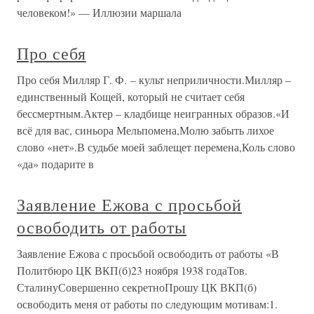
человеком!» — Иллюзии маршала
Про себя
Про себя Милляр Г. Ф. – культ неприличности.Милляр –
единственный Кощей, который не считает себя
бессмертным.Актер – кладбище неигранных образов.«И
всё для вас, синьора Мельпомена,Молю забыть лихое
слово «нет».В судьбе моей заблещет перемена,Коль слово
«да» подарите в
Заявление Ежова с просьбой
освободить от работы
Заявление Ежова с просьбой освободить от работы «В
Политбюро ЦК ВКП(б)23 ноября 1938 годаТов.
СталинуСовершенно секретноПрошу ЦК ВКП(б)
освободить меня от работы по следующим мотивам:1.