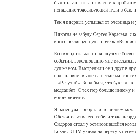
был только что заправлен и в пробитом
попадание трассирующей пули в бак,
Так я впервые услышал от очевидца и 
Никогда не забуду Сергея Карасева, с 
книге посвящен целый очерк «Верность
Его взвод только что вернулся с боево
событий, взволнованно мне рассказывал
душманом. Выстрелили они друг в дру
над головой, выше на несколько сантим
– «Везучий». Знал бы я, что буквально
медсанбат. С тех пор больше никому и 
войне везение.
Я ранее уже говорил о погибшем кома
Обстоятельства его гибели тоже неорди
Сидоров стоял у остановившейся ком
Кокчи. КШМ увязла на берегу в песке 