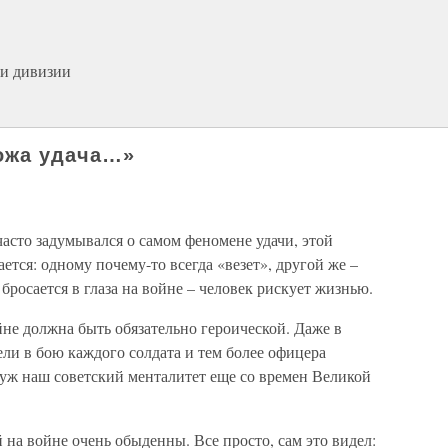
ки дивизии
ожа удача…»
асто задумывался о самом феномене удачи, этой
ется: одному почему-то всегда «везет», другой же –
бросается в глаза на войне – человек рискует жизнью.
йне должна быть обязательно героической. Даже в
ли в бою каждого солдата и тем более офицера
 уж наш советский менталитет еще со времен Великой
 на войне очень обыденны. Все просто, сам это видел: