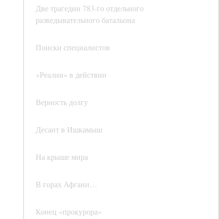
Две трагедии 783-го отдельного
разведывательного батальона
Поиски специалистов
«Реалии» в действии
Верность долгу
Десант в Ишкамыш
На крыше мира
В горах Афгани…
Конец «прокурора»