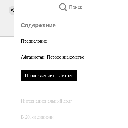
Поиск
Содержание
Предисловие
Афганистан. Первое знакомство
Продолжение на Литрес
Интернациональный долг
В 201-й дивизии