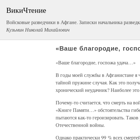
ВикиЧтение
Войсковые разведчики в Афгане. Записки начальника развед
Кузьмин Николай Михайлович
«Ваше благородие, госп
«Ваше благородие, госпожа удача…»
В годы моей службы в Афганистане я ч
тайной пружине случая. Как это получа
хронический неудачник? Наиболее это 
Почему-то считается, что смерть на во
«Книге Памяти…» обстоятельства гибе
пытаются как-то героизировать. Таков
Отечественной войны.
Однако практически 99 % всех смертей