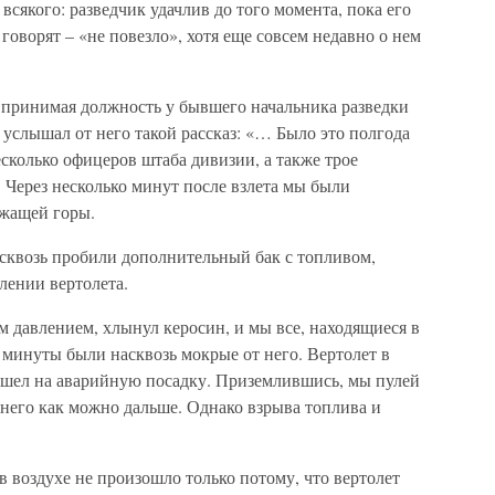
 всякого: разведчик удачлив до того момента, пока его
говорят – «не повезло», хотя еще совсем недавно о нем
 принимая должность у бывшего начальника разведки
 услышал от него такой рассказ: «… Было это полгода
есколько офицеров штаба дивизии, а также трое
 Через несколько минут после взлета мы были
ежащей горы.
асквозь пробили дополнительный бак с топливом,
лении вертолета.
м давлением, хлынул керосин, и мы все, находящиеся в
 минуты были насквозь мокрые от него. Вертолет в
пошел на аварийную посадку. Приземлившись, мы пулей
 него как можно дальше. Однако взрыва топлива и
в воздухе не произошло только потому, что вертолет