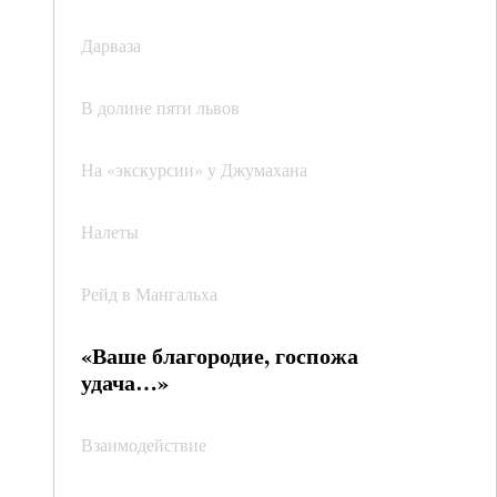
Дарваза
В долине пяти львов
На «экскурсии» у Джумахана
Налеты
Рейд в Мангальха
«Ваше благородие, госпожа
удача…»
Взаимодействие