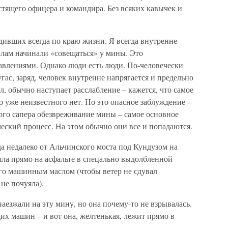
естящего офицера и командира. Без всяких кавычек и
одивших всегда по краю жизни. Я всегда внутренне
илам начинали «совещаться» у мины. Это
авлениями. Однако люди есть люди. По-человечески
гас, заряд, человек внутренне напрягается и предельно
л, обычно наступает расслабление – кажется, что самое
о уже неизвестного нет. Но это опасное заблуждение –
ого сапера обезвреживание мины – самое основное
ческий процесс. На этом обычно они все и попадаются.
года недалеко от Альчинского моста под Кундузом на
яла прямо на асфальте в спецально выдолбленной
ого машинным маслом (чтобы ветер не сдувал
не почуяла).
зжали на эту мину, но она почему-то не взрывалась.
х машин – и вот она, желтенькая, лежит прямо в