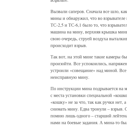
Вызвали саперов. Сначала все шло, к
мины и обнаружил, что во взрывателе
ТС-2,5 и ТС-6,1 было то, что взрыват
машина на мину, верхняя крышка мины
свою очередь, струей воздуха выталк
происходит взрыв.
Так вот, на этой мине такие камеры б
произойти. Все успокоились, напряже
устроили «совещание» над миной. Все
неисправную мину.
По инструкции мина подрывается на ме
с места установки специальной «кошко
«кошку» не за что, так как ручки нет, 
снимать мину. Едва тронули – взрыв.
помню лишь одного – старший лейтена
нами на боевые задания. А мина-то был