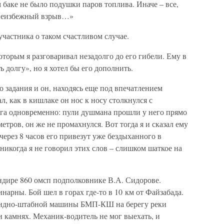
 баке не было подушки паров топлива. Иначе – все,
 неизбежный взрыв…»
участника о таком счастливом случае.
которым я разговаривал незадолго до его гибели. Ему в
 долгу», но я хотел бы его дополнить.
го задания и он, находясь еще под впечатлением
, как в кишлаке он нос к носу столкнулся с
га одновременно: пули душмана прошли у него прямо
етров, он же не промахнулся. Вот тогда я и сказал ему
 через 8 часов его привезут уже бездыханного в
никогда я не говорил этих слов – слишком шаткое на
ндире 860 омсп подполковнике В.А. Сидорове.
нарны. Бой шел в горах где-то в 10 км от Файзабада.
андно-штабной машины БМП-КШ на берегу реки
и камнях. Механик-водитель не мог выехать, и