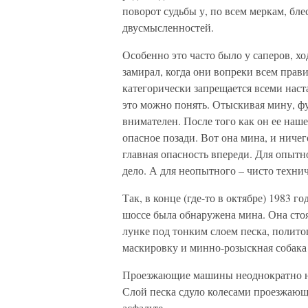
поворот судьбы у, по всем меркам, бл
двусмысленностей.
Особенно это часто было у саперов, х
замирал, когда они вопреки всем прав
категорически запрещается всеми наст
это можно понять. Отыскивая мину, фу
внимателен. После того как он ее наше
опасное позади. Вот она мина, и ничег
главная опасность впереди. Для опытн
дело. А для неопытного – чисто техни
Так, в конце (где-то в октябре) 1983 
шоссе была обнаружена мина. Она сто
лунке под тонким слоем песка, полит
маскировку и минно-розыскная собака 
Проезжающие машины неоднократно нае
Слой песка сдуло колесами проезжающи
асфальте.