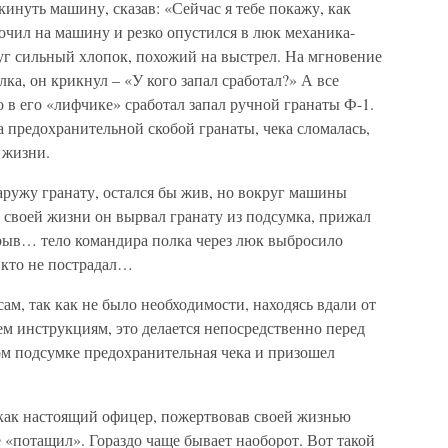
инуть машину, сказав: «Сейчас я тебе покажу, как
очил на машину и резко опустился в люк механика-
г сильный хлопок, похожий на выстрел. На мгновение
ка, он крикнул – «У кого запал сработал?» А все
о в его «лифчике» сработал запал ручной гранаты Ф-1.
а предохранительной скобой гранаты, чека сломалась,
 жизни.
аружу гранату, остался бы жив, но вокруг машины
 своей жизни он вырвал гранату из подсумка, прижал
зрыв… тело командира полка через люк выбросило
икто не пострадал…
сам, так как не было необходимости, находясь вдали от
сем инструкциям, это делается непосредственно перед
ом подсумке предохранительная чека и призошел
б как настоящий офицер, пожертвовав своей жизнью
 «потащил». Гораздо чаще бывает наоборот. Вот такой