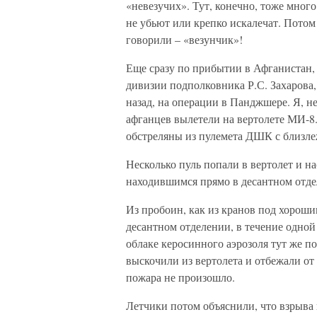
«невезучих». Тут, конечно, тоже много
не убьют или крепко искалечат. Потом 
говорили – «везунчик»!
Еще сразу по прибытии в Афганистан,
дивизии подполковника Р.С. Захарова,
назад, на операции в Панджшере. Я, н
афганцев вылетели на вертолете МИ-8.
обстреляны из пулемета ДШК с близл
Несколько пуль попали в вертолет и н
находившимся прямо в десантном отде
Из пробоин, как из кранов под хороши
десантном отделении, в течение одной
облаке керосинного аэрозоля тут же 
выскочили из вертолета и отбежали от
пожара не произошло.
Летчики потом объяснили, что взрыва 