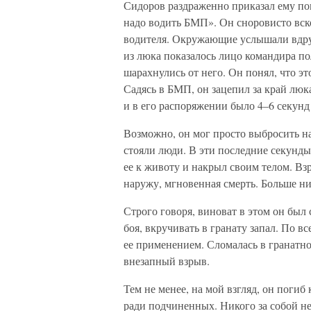
Сидоров раздраженно приказал ему пок
надо водить БМП». Он сноровисто вск
водителя. Окружающие услышали вдру
из люка показалось лицо командира пол
шарахнулись от него. Он понял, что эт
Садясь в БМП, он зацепил за край люк
и в его распоряжении было 4–6 секунд
Возможно, он мог просто выбросить н
стояли люди. В эти последние секунды
ее к животу и накрыл своим телом. В
наружу, мгновенная смерть. Больше н
Строго говоря, виноват в этом он был 
боя, вкручивать в гранату запал. По в
ее применением. Сломалась в гранатн
внезапный взрыв.
Тем не менее, на мой взгляд, он поги
ради подчиненных. Никого за собой не