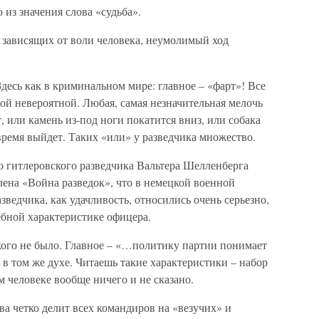
 из значения слова «судьба».
е зависящих от воли человека, неумолимый ход
Здесь как в криминальном мире: главное – «фарт»! Все
мой невероятной. Любая, самая незначительная мелочь
т, или камень из-под ноги покатится вниз, или собака
овремя выйдет. Таких «или» у разведчика множество.
го гитлеровского разведчика Вальтера Шелленберга
ена «Война разведок», что в немецкой военной
азведчика, как удачливость, относились очень серьезно,
ебной характеристике офицера.
кого не было. Главное – «…политику партии понимает
 в том же духе. Читаешь такие характеристики – набор
м человеке вообще ничего и не сказано.
а четко делит всех командиров на «везучих» и