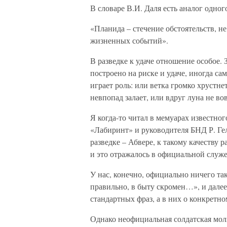
В словаре В.И. Даля есть аналог одного
«Планида – стечение обстоятельств, н
жизненных событий».
В разведке к удаче отношение особое. 
построено на риске и удаче, иногда са
играет роль: или ветка громко хрустне
невпопад залает, или вдруг луна не в
Я когда-то читал в мемуарах известно
«Лабиринт» и руководителя БНД Р. Гел
разведке – Абвере, к такому качеству р
и это отражалось в официальной служ
У нас, конечно, официально ничего та
правильно, в быту скромен…», и далее
стандартных фраз, а в них о конкретно
Однако неофициальная солдатская молв