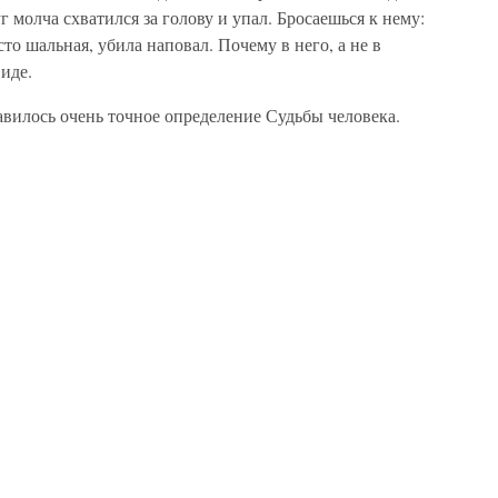
уг молча схватился за голову и упал. Бросаешься к нему:
сто шальная, убила наповал. Почему в него, а не в
виде.
авилось очень точное определение Судьбы человека.