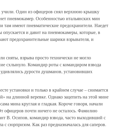
ак учили. Один из офицеров снял верхнюю крышку
 нет пневмокамер. Особенностью итальянских мин
ели там имеют пневматические предохранители. Наедет
 опускается и давит на пневмокамеры, которые, в
ивают предохранительные шарики взрывателя, и
ыли сняты, взрыва просто технически не могло
ние схлынуло. Командир роты с командиром взвода
 удивлялись дурости душманов, установивших
сте установки и только в крайнем случае – снимается
й» на длинной веревке. Однако зацепить на этой мине
а сама мина круглая и гладкая. Короче говоря, начали
 От офицеров почти ничего не осталось. Фамилию
нт В. Осипов, командир взвода, часто выходивший с
а с сюрпризом. Как раз предназначалась для саперов.