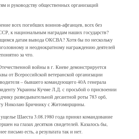
стям и руководству общественных организаций
ение всех погибших воинов-афганцев, всех без
ССР, к национальным наградам наших государств?
щимся датам вывода ОКСВА? Хотя бы по нескольку
 поголовному и неоднократному награждению деятелей
понятно за что.
Отечественной войны в г. Киеве демонстрируется
квы от Всероссийской ветеранской организации
ководителя – бывшего командующего 40А генерала
езиденту Украины Кучме Л.Д. с просьбой о присвоении
дчику разведывательной десантной роты 783 орб,
нту Николаю Бричнику с Житомирщины.
ущелье Шаеста 3.08.1980 года принял командование
ршен на глазах десятков свидетелей. Казалось бы,
е письмо есть, а результата так и нет.