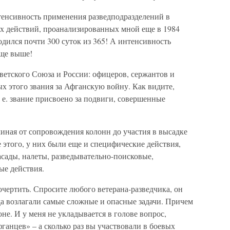
тенсивность применения разведподразделений в
х действий, проанализированных мной еще в 1984
одился почти 300 суток из 365! А интенсивность
еще выше!
ветского Союза и России: офицеров, сержантов и
ых этого звания за Афганскую войну. Как видите,
. е. звание присвоено за подвиги, совершенные
чиная от сопровождения колонн до участия в высадке
 этого, у них были еще и специфические действия,
асады, налеты, разведывательно-поисковые,
ые действия.
очертить. Спросите любого ветерана-разведчика, он
гда возлагали самые сложные и опасные задачи. Причем
оне. И у меня не укладывается в голове вопрос,
ганцев» – а сколько раз вы участвовали в боевых