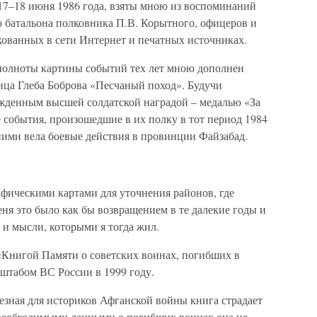
17–18 июня 1986 года, взяты мною из воспоминаний
 батальона полковника П.В. Корытного, офицеров и
икованных в сети Интернет и печатных источниках.
полноты картины событий тех лет мною дополнен
нца Глеба Боброва «Песчаный поход». Будучи
ажденным высшей солдатской наградой – медалью «За
е события, произошедшие в их полку в тот период 1984
 ними вела боевые действия в провинции Файзабад.
рафическими картами для уточнения районов, где
ня это было как бы возвращением в те далекие годы и
и мысли, которыми я тогда жил.
«Книгой Памяти о советских воинах, погибших в
штабом ВС России в 1999 году.
езная для историков Афганской войны книга страдает
 необходимыми данными о погибших воинах она не