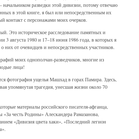
– начальником разведки этой дивизии, потому отвечаю
санных в этой книге, я был или непосредственным их
ый контакт с персонажами моих очерков.
ный. Это историческое расследование памятных и
и 3 августа 1980 и 17–18 июня 1986 года, в которых я
 о них от очевидцев и непосредственных участников.
графий моих однополчан-разведчиков, многие из
лодые лица!
тся фотография ущелья Машхад в горах Памира. Здесь,
рвая упомянутая трагедия, унесшая жизни около 70
которые материалы российского писателя-афганца,
ы «За честь Родины» Алескандера Рамазанова,
ванием «Дивизия цвета хаки», «Последний легион
а».