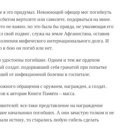
 не я это придумал. Невоюющий офицер мог погибнуть
 сбитом вертолете или самолете, подорваться на мине.
это не важно, но это была бы правда, не умаляющая его
л свой подвиг, служа на земле Афганистана, оставив
полнения мифического интернационального долга. И
о в бою он погиб или нет.
и удостоены погибшие. Одним и тем же орденом
ый солдат, подорвавший себя гранатой при попытке
рший от инфекционной болезни в госпитале.
ожного обращения с оружием, награжден, а солдат,
ов к авторам Книги Памяти – масса.
тавителей: все-таки представление на награждение
шие начальники погибших. А они зачастую толком и не
знали истину, то старались любую гибель сделать