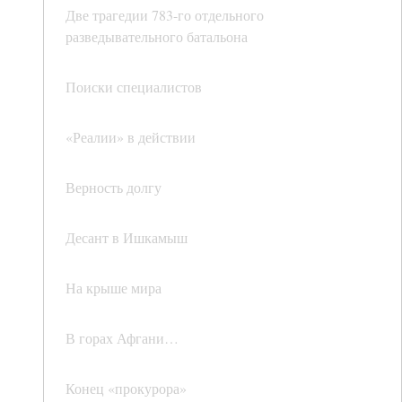
Две трагедии 783-го отдельного
разведывательного батальона
Поиски специалистов
«Реалии» в действии
Верность долгу
Десант в Ишкамыш
На крыше мира
В горах Афгани…
Конец «прокурора»