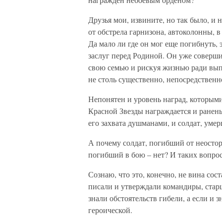
Друзья мои, извините, но так было, и
от обстрела гарнизона, автоколонны, в
Да мало ли где он мог еще погибнуть, 
заслуг перед Родиной. Он уже соверши
свою семью и рискуя жизнью ради вы
не столь существенно, непосредственн
Непонятен и уровень наград, которым
Красной Звезды награждается и ранен
его захвата душманами, и солдат, уме
А почему солдат, погибший от неостор
погибший в бою – нет? И таких вопрос
Сознаю, что это, конечно, не вина сос
писали и утверждали командиры, стар
знали обстоятельств гибели, а если и 
героической.