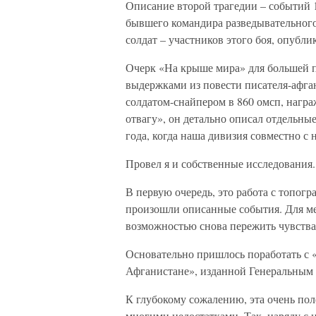
Описание второй трагедии – событий 
бывшего командира разведывательного
солдат – участников этого боя, опубл
Очерк «На крыше мира» для большей 
выдержками из повести писателя-афга
солдатом-снайпером в 860 омсп, нагр
отвагу», он детально описал отдельны
года, когда наша дивизия совместно с
Провел я и собственные исследования.
В первую очередь, это работа с топог
произошли описанные события. Для ме
возможностью снова пережить чувства 
Основательно пришлось поработать с 
Афганистане», изданной Генеральным 
К глубокому сожалению, эта очень пол
многими недостатками. Так, наряду с