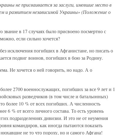
краины не присваивается за заслуги, имевшие место в
ием и развитием независимой Украины» (Положение о
то звание в 17 случаях было присвоено посмертно с
можно, если сильно хочется?
без исключения погибших в Афганистане, но писать о
ается подвиг воинов, погибших в бою за Родину.
ема. Не хочется о ней говорить, но надо. А о
 более 2700 военнослужащих, погибших за все 9 лет и 1
войсковых разведчиков (в том числе и батальонных)
Это более 10 % от всех погибших. А численность
ее 6 % от всего личного состава. То есть уровень
ругих подразделениях дивизии. И это не от неумения
ровня командиров, как иногда пытаются показать
нюхавшие не то что пороху, но и самого Афгана!