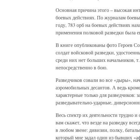
Основная причина этого – высокая ин
боевых действиях. По журналам боевы
году, 783 орб на боевых действиях нах
применения полковой разведки была 
В книге опубликованы фото Героев Со
солдат войсковой разведки, удостоенн
среди них нет больших начальников, т
непосредственно в бою.
Разведчиков совали во все «дыры», на
аэромобильных десантов. А ведь кроме
характерные только для разведчиков: з
разведывательно-ударные, диверсионн
Весь спектр их деятельности трудно и 
вам скажет, что везде на разведку все
в любом звене: дивизии, полку, баталь
который мне задал один из бывших «аф