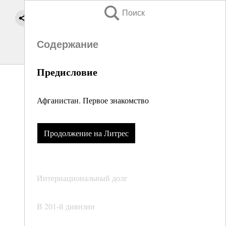
Поиск
Содержание
Предисловие
Афганистан. Первое знакомство
Продолжение на Литрес
Интернациональный долг
В 201-й дивизии