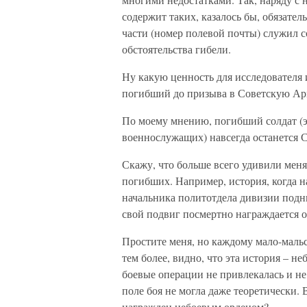
содержит таких, казалось бы, обязател
части (номер полевой почты) служил с
обстоятельства гибели.
Ну какую ценность для исследователя 
погибший до призыва в Советскую Арм
По моему мнению, погибший солдат (э
военнослужащих) навсегда останется Со
Скажу, что больше всего удивили мен
погибших. Например, история, когда 
начальника политотдела дивизии подни
свой подвиг посмертно награждается о
Простите меня, но каждому мало-маль
тем более, видно, что эта история – н
боевые операции не привлекалась и не 
поле боя не могла даже теоретически. 
награжден небоевым орденом?