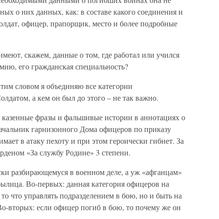
ьных о них данных, как: в составе какого соединения и
олдат, офицер, прапорщик, место и более подробные
имеют, скажем, данные о том, где работал или учился
ию, его гражданская специальность?
тим словом я объединяю все категории
лдатом, а кем он был до этого – не так важно.
я казенные фразы и фальшивые истории в аннотациях о
начальник гарнизонного Дома офицеров по приказу
мает в атаку пехоту и при этом героически гибнет. За
рденом «За службу Родине» 3 степени.
ски разбирающемуся в военном деле, а уж «афганцам»
ебылица. Во-первых: данная категория офицеров на
то что управлять подразделением в бою, но и быть на
Во-вторых: если офицер погиб в бою, то почему же он