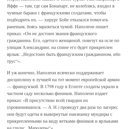
Яффе — там, где сам Бонапарт, не колеблясь, входил в
чумные бараки с французскими солдатами, чтобы
подбодрить их, — хирург Бойе отказался помогать
раненым, боясь заразиться чумой. Наполеон пишет
приказ: «Он не достоин звания французского
гражданина. Его, одетого женщиной, повезут на осле по
улицам Александрии; на спине его будет прикреплен
ярлык: „Недостоин быть французским гражданином, ибо
трус“».
И уж конечно, Наполеон всячески поддерживает
дисциплину в лучшей на тот момент европейской армии
— французской. В 1798 году в Египте солдаты украли в
частном саду несколько фиников. Наполеон издает
приказ: «В присутствии всей гвардии их
(провинившихся.
— А.
Н.) проведут два раза по лагерю;
они будут одеты в вывернутые наизнанку мундиры с
прикрепленными на виду ветками фиников и ярлыками
на груди: „Мародеры“».