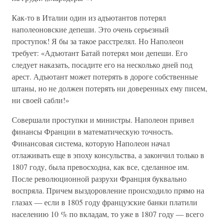
Как-то в Италии один из адъютантов потерял
наполеоновские депеши. Это очень серьезный
проступок! Я бы за такое расстрелял. Но Наполеон
требует: «Адъютант Батай потерял мои депеши. Его
следует наказать, посадите его на несколько дней под
арест. Адъютант может потерять в дороге собственные
штаны, но не должен потерять ни доверенных ему писем,
ни своей сабли!»
Совершали проступки и министры. Наполеон привел
финансы Франции в математическую точность.
Финансовая система, которую Наполеон начал
отлаживать еще в эпоху консульства, а закончил только в
1807 году, была превосходна, как все, сделанное им.
После революционной разрухи Франция буквально
воспряла. Причем выздоровление происходило прямо на
глазах — если в 1805 году французские банки платили
населению 10 % по вкладам, то уже в 1807 году — всего