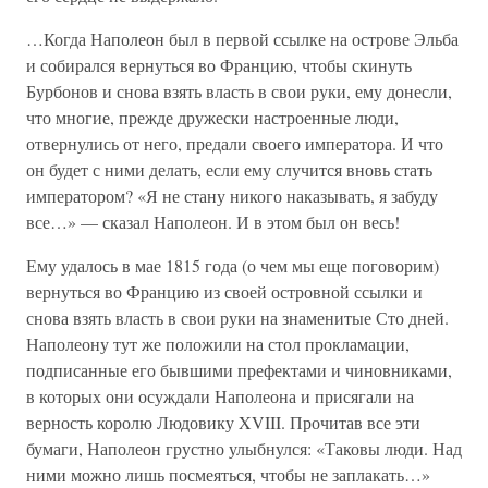
…Когда Наполеон был в первой ссылке на острове Эльба
и собирался вернуться во Францию, чтобы скинуть
Бурбонов и снова взять власть в свои руки, ему донесли,
что многие, прежде дружески настроенные люди,
отвернулись от него, предали своего императора. И что
он будет с ними делать, если ему случится вновь стать
императором? «Я не стану никого наказывать, я забуду
все…» — сказал Наполеон. И в этом был он весь!
Ему удалось в мае 1815 года (о чем мы еще поговорим)
вернуться во Францию из своей островной ссылки и
снова взять власть в свои руки на знаменитые Сто дней.
Наполеону тут же положили на стол прокламации,
подписанные его бывшими префектами и чиновниками,
в которых они осуждали Наполеона и присягали на
верность королю Людовику XVIII. Прочитав все эти
бумаги, Наполеон грустно улыбнулся: «Таковы люди. Над
ними можно лишь посмеяться, чтобы не заплакать…»