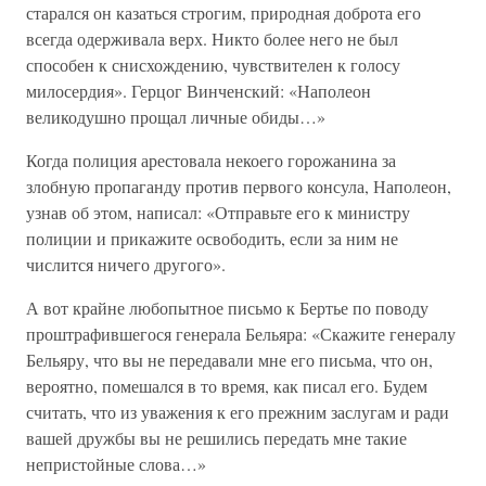
старался он казаться строгим, природная доброта его
всегда одерживала верх. Никто более него не был
способен к снисхождению, чувствителен к голосу
милосердия». Герцог Винченский: «Наполеон
великодушно прощал личные обиды…»
Когда полиция арестовала некоего горожанина за
злобную пропаганду против первого консула, Наполеон,
узнав об этом, написал: «Отправьте его к министру
полиции и прикажите освободить, если за ним не
числится ничего другого».
А вот крайне любопытное письмо к Бертье по поводу
проштрафившегося генерала Бельяра: «Скажите генералу
Бельяру, что вы не передавали мне его письма, что он,
вероятно, помешался в то время, как писал его. Будем
считать, что из уважения к его прежним заслугам и ради
вашей дружбы вы не решились передать мне такие
непристойные слова…»