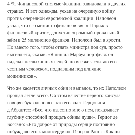
4 %. Финансовой системе Франции завидовали в других
странах. И вот однажды, уехав на очередную войну
против очередной европейской коалиции, Наполеон
узнал, что его министр финансов вверг Париж в
финансовый кризис, допустив огромный провальный
займ в 25 миллионов франков. Наполеон был в ярости.
Но вместо того, чтобы отдать министра под суд, просто
выгнал его, сказав: «Я лишил Марбуа портфеля: он
наделал неслыханных вещей, но все же я считаю его
честным человеком, подпавшим под влияние
мошенников».
Что же касается личных обид и выпадов, то их Наполеон
прощал легче всего. Об этом качестве первого консула
говорят буквально все, кто его знал. Герцогиня
д'Абрантес: «Все, что известно мне о нем, показывает
глубину способной прощать обиды души». Герцог де
Боссано: «Его доброе от природы сердце постоянно
побуждало его к милосердию». Генерал Рапп: «Как ни