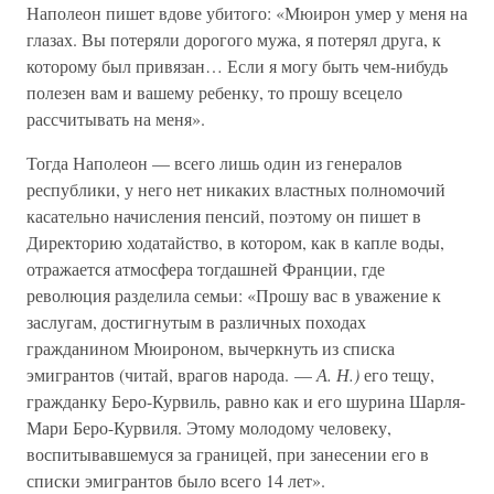
Наполеон пишет вдове убитого: «Мюирон умер у меня на
глазах. Вы потеряли дорогого мужа, я потерял друга, к
которому был привязан… Если я могу быть чем-нибудь
полезен вам и вашему ребенку, то прошу всецело
рассчитывать на меня».
Тогда Наполеон — всего лишь один из генералов
республики, у него нет никаких властных полномочий
касательно начисления пенсий, поэтому он пишет в
Директорию ходатайство, в котором, как в капле воды,
отражается атмосфера тогдашней Франции, где
революция разделила семьи: «Прошу вас в уважение к
заслугам, достигнутым в различных походах
гражданином Мюироном, вычеркнуть из списка
эмигрантов (читай, врагов народа. —
А. Н.)
его тещу,
гражданку Беро-Курвиль, равно как и его шурина Шарля-
Мари Беро-Курвиля. Этому молодому человеку,
воспитывавшемуся за границей, при занесении его в
списки эмигрантов было всего 14 лет».