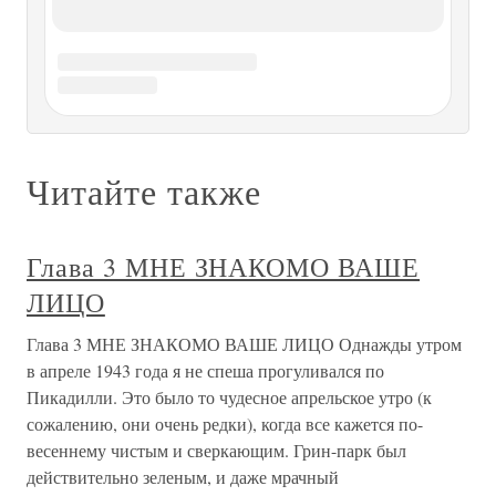
Здрасьте, Ваше Величество! ...Круг вышел не очень-то
ровный. – Правильность формы несущественна, – сказал
Додо. Л. Кэрролл «Алиса в Стране чудес» В восемь лет я
разбила лоб, и мне наложили четыре шва. Бабушка
всплеснула руками и горько констатировала:– Все! Она
уже никогда,
«Ваше благородие, госпожа
удача…»
«Ваше благородие, госпожа удача…» В годы моей
службы в Афганистане я часто задумывался о самом
феномене удачи, этой тайной пружине случая. Как это
получается: одному почему-то всегда «везет», другой же
– хронический неудачник? Наиболее это бросается в глаза
на войне –