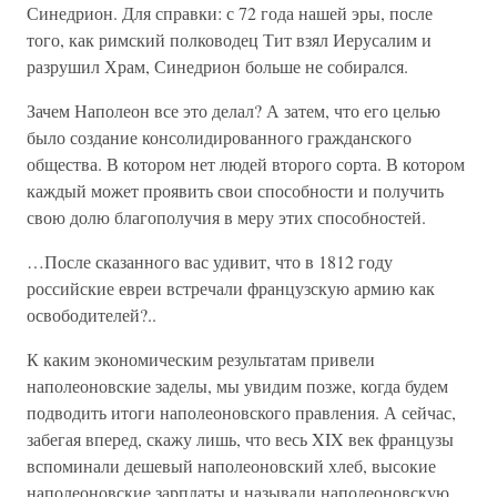
Синедрион. Для справки: с 72 года нашей эры, после
того, как римский полководец Тит взял Иерусалим и
разрушил Храм, Синедрион больше не собирался.
Зачем Наполеон все это делал? А затем, что его целью
было создание консолидированного гражданского
общества. В котором нет людей второго сорта. В котором
каждый может проявить свои способности и получить
свою долю благополучия в меру этих способностей.
…После сказанного вас удивит, что в 1812 году
российские евреи встречали французскую армию как
освободителей?..
К каким экономическим результатам привели
наполеоновские заделы, мы увидим позже, когда будем
подводить итоги наполеоновского правления. А сейчас,
забегая вперед, скажу лишь, что весь XIX век французы
вспоминали дешевый наполеоновский хлеб, высокие
наполеоновские зарплаты и называли наполеоновскую