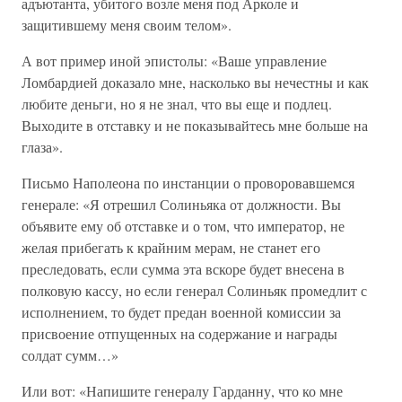
адъютанта, убитого возле меня под Арколе и
защитившему меня своим телом».
А вот пример иной эпистолы: «Ваше управление
Ломбардией доказало мне, насколько вы нечестны и как
любите деньги, но я не знал, что вы еще и подлец.
Выходите в отставку и не показывайтесь мне больше на
глаза».
Письмо Наполеона по инстанции о проворовавшемся
генерале: «Я отрешил Солиньяка от должности. Вы
объявите ему об отставке и о том, что император, не
желая прибегать к крайним мерам, не станет его
преследовать, если сумма эта вскоре будет внесена в
полковую кассу, но если генерал Солиньяк промедлит с
исполнением, то будет предан военной комиссии за
присвоение отпущенных на содержание и награды
солдат сумм…»
Или вот: «Напишите генералу Гарданну, что ко мне