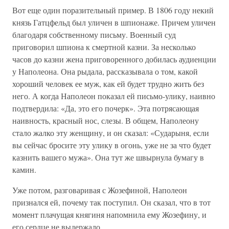
Вот еще один поразительный пример. В 1806 году некий
князь Гатцфельд был уличен в шпионаже. Причем уличен
благодаря собственному письму. Военный суд
приговорил шпиона к смертной казни. За несколько
часов до казни жена приговоренного добилась аудиенции
у Наполеона. Она рыдала, рассказывала о том, какой
хороший человек ее муж, как ей будет трудно жить без
него. А когда Наполеон показал ей письмо-улику, наивно
подтвердила: «Да, это его почерк». Эта потрясающая
наивность, красный нос, слезы. В общем, Наполеону
стало жалко эту женщину, и он сказал: «Сударыня, если
вы сейчас бросите эту улику в огонь, уже не за что будет
казнить вашего мужа». Она тут же швырнула бумагу в
камин.
Уже потом, разговаривая с Жозефиной, Наполеон
признался ей, почему так поступил. Он сказал, что в тот
момент плачущая княгиня напомнила ему Жозефину, и
его сердце не выдержало.