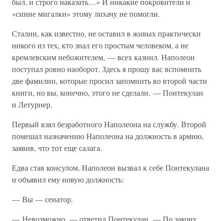
был, и строго наказать…» И никакие покровители и
«синие мигалки» этому лихачу не помогли.
Сталин, как известно, не оставил в живых практически
никого из тех, кто знал его простым человеком, а не
кремлевским небожителем, — всех казнил. Наполеон
поступал ровно наоборот. Здесь я прошу вас вспомнить
две фамилии, которые просил запомнить во второй части
книги, но вы, конечно, этого не сделали, — Понтекулан
и Летурнер.
Первый взял безработного Наполеона на службу. Второй
помешал назначению Наполеона на должность в армию,
заявив, что тот еще салага.
Едва став консулом, Наполеон вызвал к себе Понтекулана
и объявил ему новую должность:
— Вы — сенатор.
— Невозможно, — ответил Понтекулан. — По закону