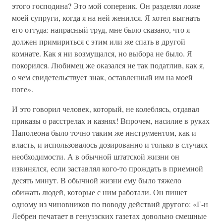
этого господина? Это мой соперник. Он разделял ложе
моей супруги, когда я на ней женился. Я хотел выгнать
его оттуда: напрасный труд, мне было сказано, что я
должен примириться с этим или же спать в другой
комнате. Как я ни возмущался, но выбора не было. Я
покорился. Любимец же оказался не так податлив, как я,
о чем свидетельствует знак, оставленный им на моей
ноге».
И это говорил человек, который, не колеблясь, отдавал
приказы о расстрелах и казнях! Впрочем, насилие в руках
Наполеона было точно таким же инструментом, как и
власть, и использовалось дозированно и только в случаях
необходимости. А в обычной штатской жизни он
извинялся, если заставлял кого-то прождать в приемной
десять минут. В обычной жизни ему было тяжело
обижать людей, которые с ним работали. Он пишет
одному из чиновников по поводу действий другого: «Г-н
Лебрен печатает в генуэзских газетах довольно смешные