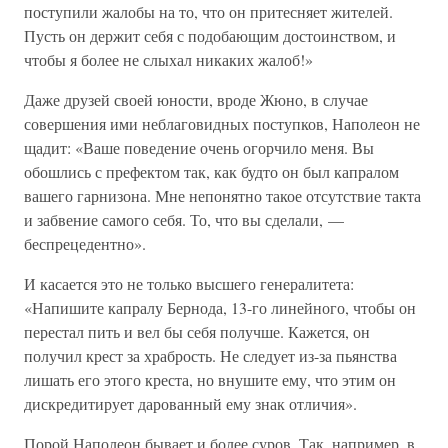
поступили жалобы на то, что он притесняет жителей.
Пусть он держит себя с подобающим достоинством, и
чтобы я более не слыхал никаких жалоб!»
Даже друзей своей юности, вроде Жюно, в случае
совершения ими неблаговидных поступков, Наполеон не
щадит: «Ваше поведение очень огорчило меня. Вы
обошлись с префектом так, как будто он был капралом
вашего гарнизона. Мне непонятно такое отсутствие такта
и забвение самого себя. То, что вы сделали, —
беспрецедентно».
И касается это не только высшего генералитета:
«Напишите капралу Бернода, 13-го линейного, чтобы он
перестал пить и вел бы себя получше. Кажется, он
получил крест за храбрость. Не следует из-за пьянства
лишать его этого креста, но внушите ему, что этим он
дискредитирует дарованный ему знак отличия».
Порой Наполеон бывает и более суров. Так, например, в