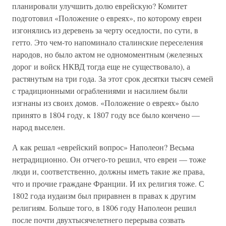
планировали улучшить долю еврейскую? Комитет
подготовил «Положение о евреях», по которому евреи
изгонялись из деревень за черту оседлости, по сути, в
гетто. Это чем-то напоминало сталинские переселения
народов, но было актом не одномоментным (железных
дорог и войск НКВД тогда еще не существовало), а
растянутым на три года. За этот срок десятки тысяч семей
с традиционными ограблениями и насилием были
изгнаны из своих домов. «Положение о евреях» было
принято в 1804 году, к 1807 году все было кончено —
народ выселен.
А как решал «еврейский вопрос» Наполеон? Весьма
нетрадиционно. Он отчего-то решил, что евреи — тоже
люди и, соответственно, должны иметь такие же права,
что и прочие граждане Франции. И их религия тоже. С
1802 года иудаизм был приравнен в правах к другим
религиям. Больше того, в 1806 году Наполеон решил
после почти двухтысячелетнего перерыва созвать