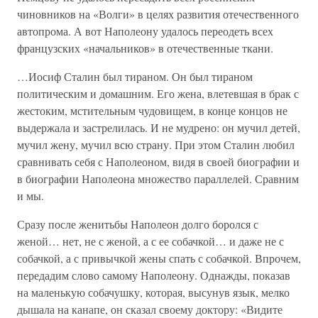
чиновников на «Волги» в целях развития отечественного
автопрома. А вот Наполеону удалось переодеть всех
французских «начальников» в отечественные ткани.
…Иосиф Сталин был тираном. Он был тираном
политическим и домашним. Его жена, влетевшая в брак с
жестоким, мстительным чудовищем, в конце концов не
выдержала и застрелилась. И не мудрено: он мучил детей,
мучил жену, мучил всю страну. При этом Сталин любил
сравнивать себя с Наполеоном, видя в своей биографии и
в биографии Наполеона множество параллелей. Сравним
и мы.
Сразу после женитьбы Наполеон долго боролся с
женой… нет, не с женой, а с ее собачкой… и даже не с
собачкой, а с привычкой жены спать с собачкой. Впрочем,
передадим слово самому Наполеону. Однажды, показав
на маленькую собачушку, которая, высунув язык, мелко
дышала на канапе, он сказал своему доктору: «Видите