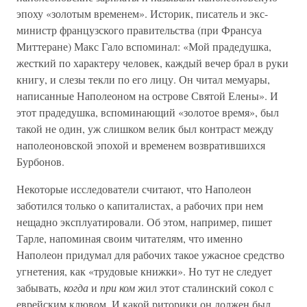
эпоху «золотым временем». Историк, писатель и экс-
министр французского правительства (при Франсуа
Миттеране) Макс Гало вспоминал: «Мой прадедушка,
жесткий по характеру человек, каждый вечер брал в руки
книгу, и слезы текли по его лицу. Он читал мемуары,
написанные Наполеоном на острове Святой Елены». И
этот прадедушка, вспоминающий «золотое время», был
такой не один, уж слишком велик был контраст между
наполеоновской эпохой и временем возвратившихся
Бурбонов.
Некоторые исследователи считают, что Наполеон
заботился только о капиталистах, а рабочих при нем
нещадно эксплуатировали. Об этом, например, пишет
Тарле, напоминая своим читателям, что именно
Наполеон придумал для рабочих такое ужасное средство
угнетения, как «трудовые книжки». Но тут не следует
забывать,
когда
и
при ком
жил этот сталинский сокол с
еврейским клювом. И какой риторики он должен был