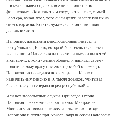
письма он навел справки, все ли выполнено по
финансовым обязательствам государства перед семьей
Бессьера, узнал, что у того были долги, и заплатил их из
своего кармана. Кстати, чужие долги он оплачивал
довольно часто…
Например, известный революционный генерал и
республиканец Карно, который был очень недоволен
восшествием Наполеона на престол и высказывался об
этом вслух, к концу жизни обеднел и написал своему
политическому врагу письмо с просьбой о помощи.
Наполеон распорядился покрыть долги Карно и
назначить ему пенсию в 10 тысяч франков, учитывая
былые заслуги генерала перед республикой…
Или вот любопытный случай. При осаде Тулона
Наполеон познакомился с капитаном Мюироном.
Мюирон участвовал в первом итальянском походе
Наполеона и погиб при Арколе, закрыв собой Наполеона.