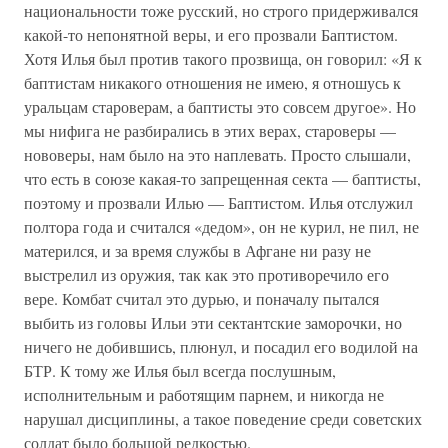
национальности тоже русский, но строго придерживался
какой-то непонятной веры, и его прозвали Баптистом.
Хотя Илья был против такого прозвища, он говорил: «Я к
баптистам никакого отношения не имею, я отношусь к
уральцам староверам, а баптисты это совсем другое». Но
мы нифига не разбирались в этих верах, староверы —
нововеры, нам было на это наплевать. Просто слышали,
что есть в союзе какая-то запрещенная секта — баптисты,
поэтому и прозвали Илью — Баптистом. Илья отслужил
полтора года и считался «дедом», он не курил, не пил, не
матерился, и за время службы в Афгане ни разу не
выстрелил из оружия, так как это противоречило его
вере. Комбат считал это дурью, и поначалу пытался
выбить из головы Ильи эти сектантские заморочки, но
ничего не добившись, плюнул, и посадил его водилой на
БТР. К тому же Илья был всегда послушным,
исполнительным и работящим парнем, и никогда не
нарушал дисциплины, а такое поведение среди советских
солдат было большой редкостью.