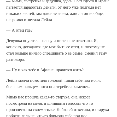
— Мама, сестренка и дедушка, здесь. Брат где-то в Иране,
пытается заработать деньги, от него уже полгода нет
никаких вестей, мы даже не знаем, жив ли он вообще, —
негромко ответила Лейла.
— А отец где?
Девушка опустила голову и ничего не ответила. Я,
конечно, догадался, где мог быть ее отец, и поэтому не
стал больше ничего спрашивать о ее семье, сменил тему
разговора.
— Ну и как тебе в Афгане, нравится жить?
Лейла молча помотала головой, глядя себе под ноги,
большим пальцем ноги она теребила камешек.
Мимо нас прошла какая-то старуха, она искоса
посмотрела на меня, и шипящим голосом что-то
произнесла на своем языке. Лейла ей ответила, и старуха
побрела дальше, что-то бормоча себе под нос.