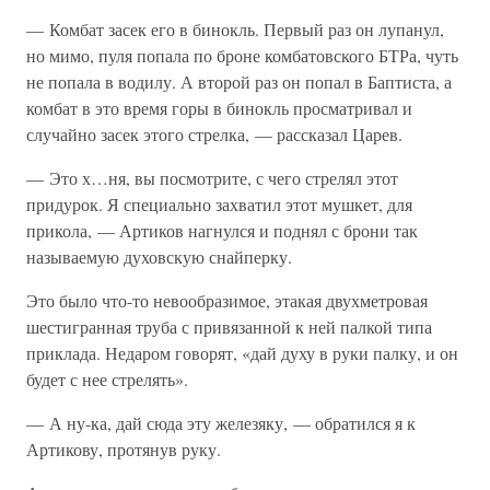
— Комбат засек его в бинокль. Первый раз он лупанул,
но мимо, пуля попала по броне комбатовского БТРа, чуть
не попала в водилу. А второй раз он попал в Баптиста, а
комбат в это время горы в бинокль просматривал и
случайно засек этого стрелка, — рассказал Царев.
— Это х…ня, вы посмотрите, с чего стрелял этот
придурок. Я специально захватил этот мушкет, для
прикола, — Артиков нагнулся и поднял с брони так
называемую духовскую снайперку.
Это было что-то невообразимое, этакая двухметровая
шестигранная труба с привязанной к ней палкой типа
приклада. Недаром говорят, «дай духу в руки палку, и он
будет с нее стрелять».
— А ну-ка, дай сюда эту железяку, — обратился я к
Артикову, протянув руку.