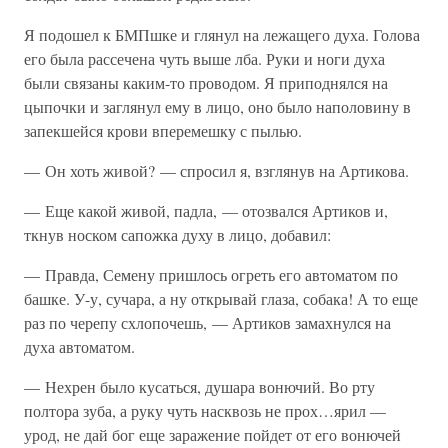
Я подошел к БМПшке и глянул на лежащего духа. Голова
его была рассечена чуть выше лба. Руки и ноги духа
были связаны каким-то проводом. Я приподнялся на
цыпочки и заглянул ему в лицо, оно было наполовину в
запекшейся крови вперемешку с пылью.
— Он хоть живой? — спросил я, взглянув на Артикова.
— Еще какой живой, падла, — отозвался Артиков и,
ткнув носком сапожка духу в лицо, добавил:
— Правда, Семену пришлось огреть его автоматом по
башке. У-у, сучара, а ну открывай глаза, собака! А то еще
раз по черепу схлопочешь, — Артиков замахнулся на
духа автоматом.
— Нехрен было кусаться, душара вонючий. Во рту
полтора зуба, а руку чуть насквозь не прох…ярил —
урод, не дай бог еще заражение пойдет от его вонючей