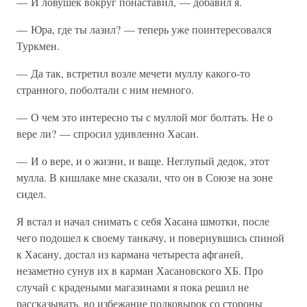
— И ловушек вокруг понаставил, — добавил я.
— Юра, где ты лазил? — теперь уже поинтересовался
Туркмен.
— Да так, встретил возле мечети муллу какого-то
странного, поболтали с ним немного.
— О чем это интересно ты с муллой мог болтать. Не о
вере ли? — спросил удивленно Хасан.
— И о вере, и о жизни, и ваще. Неглупый дедок, этот
мулла. В кишлаке мне сказали, что он в Союзе на зоне
сидел.
Я встал и начал снимать с себя Хасана шмотки, после
чего подошел к своему танкачу, и повернувшись спиной
к Хасану, достал из кармана четыреста афганей,
незаметно сунув их в карман Хасановского ХБ. Про
случай с крадеными магазинами я пока решил не
рассказывать, во избежание подковырок со стороны