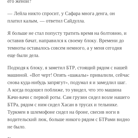
его женой?
— Лейла никто спросит, у Сафара многа денга, он
платил калым, — ответил Сайдулла.
Я больше не стал попусту тратить время на болтовню, и
оставив бачат, направился к своему блоку. Времени до
темноты оставалось совсем немного, а у меня сегодня
еще были дела.
Подходя к блоку, я заметил БТР, стоящий рядом с нашей
машиной. «Вот черт! Опять «шакалы» привалили, сейчас
снова куда-нибудь запрягут», подумал я и замедлил шаг.
А когда подошел поближе, то увидел, что это машина
Качи-вачи с первой роты. Сам грузин сидел возле нашего
БТРа, рядом с ним сидел Хасан в трусах и тельнике.
Туркмен в шлемофоне сидел на броне, свесив ноги в
водительский люк, больше никого рядом с БТРами видно
не было.