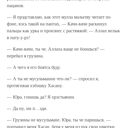
пацанов.
— Я прэдставлаю, как этот мулла малытву читает по
фэне, вэсь такой на пантах, — Качи-вачи раскинул
пальцы как урка и произнес с растяжкой: — Аллах велык
в нату-у-рэ!
— Качи-вачи, ты че, Аллаха ваще не боишься? —
перебил я грузина.
— А чего я его боятса буду.
— А ты не мусульманин что-ли? — спросил я,
протягивая хэбэшку Хасану.
— Юра, гонишь да? Я хрэстьянин.
— Да ну, ни п…зди.
— Грузины не мусульмане, Юра, ты че паришься, —
поправил меня Хасан, беря у меня из рук свои шмотки.