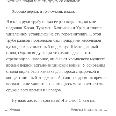
Артиков подал мне эту трубу со словами:
— Хорошо держи, а то тяжелая, падла.
Я взял в руки трубу и стал ее разглядывать, ко мне
подошли Хасан, Туркмен, Качи-вачи и Урал, и тоже с
удивлением уставились на эту горе-винтовку. К этой
трубе ржавой проволокой был прикручен небольшой
кусок доски, спиленный под конус. Шестигранный
ствол, судя по виду, когда-то служил для чего-то
стреляющего, наверное, он был от кремневого мушкета
времен первой афгано-английской войны. У основания
ствола видна была канавка для пороха с дырочкой в
конце, типичный «поджиг». Афганцы с древних времен
воевали, и не удивительно, что здесь можно встретить
оружие всех времен и народов.
— Ну надо же, е… твою мать! Я х…ею! С кем мы
воюем?! — не переставал я удивляться, вертя в руках
←
→
Мулла
Минуты блаженства
духовский ствол.