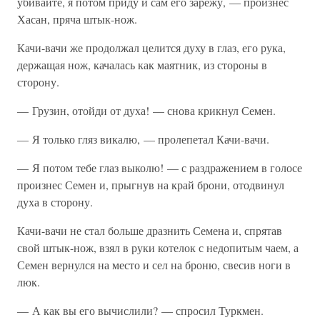
убивайте, я потом приду и сам его зарежу, — произнес
Хасан, пряча штык-нож.
Качи-вачи же продолжал целится духу в глаз, его рука,
держащая нож, качалась как маятник, из стороны в
сторону.
— Грузин, отойди от духа! — снова крикнул Семен.
— Я только гляз викалю, — пролепетал Качи-вачи.
— Я потом тебе глаз выколю! — с раздражением в голосе
произнес Семен и, прыгнув на край брони, отодвинул
духа в сторону.
Качи-вачи не стал больше дразнить Семена и, спрятав
свой штык-нож, взял в руки котелок с недопитым чаем, а
Семен вернулся на место и сел на броню, свесив ноги в
люк.
— А как вы его вычислили? — спросил Туркмен.