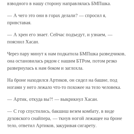
взводного в нашу сторону направлялась БМПшка.
— А чего это они в горах делали? — спросил я,
привставая.
— А хрен его знает. Сейчас подъедут, и узнаем, —
пояснил Хасан.
Через пару минут к нам подкатила БМПшка разведчиков,
она остановилась рядом с нашим БТРом, потом резко
развернулась к нам боком и заглохла.
На броне находился Артиков, он сидел на башне, под
ногами у него лежало что-то похожее на тело человека.
— Артик, откуда вы?! — выкрикнул Хасан.
— С гор спустились, бакшиш везем комбату, в виде
духовского снайпера, — ткнув ногой лежащее на броне
тело, ответил Артиков, закуривая сигарету.