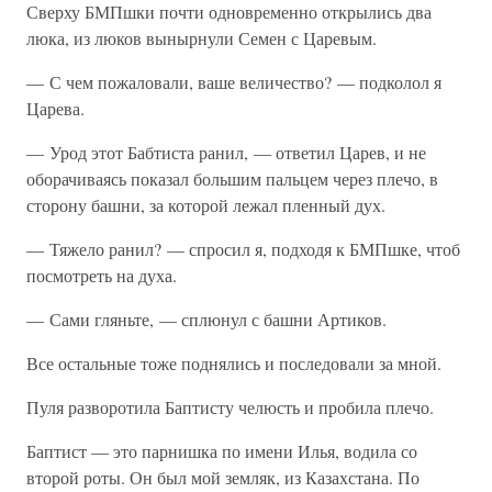
Сверху БМПшки почти одновременно открылись два
люка, из люков вынырнули Семен с Царевым.
— С чем пожаловали, ваше величество? — подколол я
Царева.
— Урод этот Бабтиста ранил, — ответил Царев, и не
оборачиваясь показал большим пальцем через плечо, в
сторону башни, за которой лежал пленный дух.
— Тяжело ранил? — спросил я, подходя к БМПшке, чтоб
посмотреть на духа.
— Сами гляньте, — сплюнул с башни Артиков.
Все остальные тоже поднялись и последовали за мной.
Пуля разворотила Баптисту челюсть и пробила плечо.
Баптист — это парнишка по имени Илья, водила со
второй роты. Он был мой земляк, из Казахстана. По