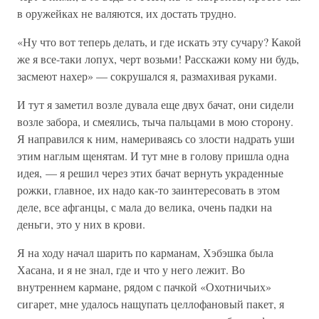
в оружейках не валяются, их достать трудно.
«Ну что вот теперь делать, и где искать эту сучару? Какой
же я все-таки лопух, черт возьми! Расскажи кому ни будь,
засмеют нахер» — сокрушался я, размахивая руками.
И тут я заметил возле дувала еще двух бачат, они сидели
возле забора, и смеялись, тыча пальцами в мою сторону.
Я направился к ним, намериваясь со злости надрать уши
этим наглым щенятам. И тут мне в голову пришла одна
идея, — я решил через этих бачат вернуть украденные
рожки, главное, их надо как-то заинтересовать в этом
деле, все афганцы, с мала до велика, очень падки на
деньги, это у них в крови.
Я на ходу начал шарить по карманам, Хэбэшка была
Хасана, и я не знал, где и что у него лежит. Во
внутреннем кармане, рядом с пачкой «Охотничьих»
сигарет, мне удалось нащупать целлофановый пакет, я