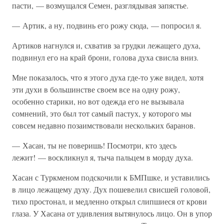
пасти, — возмущался Семен, разглядывая запястье.
— Артик, а ну, подвинь его рожу сюда, — попросил я.
Артиков нагнулся и, схватив за грудки лежащего духа,
подвинул его на край брони, голова духа свисла вниз.
Мне показалось, что я этого духа где-то уже видел, хотя
эти духи в большинстве своем все на одну рожу,
особенно старики, но вот одежда его не вызывала
сомнений, это был тот самый пастух, у которого мы
совсем недавно позаимствовали нескольких баранов.
— Хасан, ты не поверишь! Посмотри, кто здесь
лежит! — воскликнул я, тыча пальцем в морду духа.
Хасан с Туркменом подскочили к БМПшке, и уставились
в лицо лежащему духу. Дух пошевелил свисшей головой,
тихо простонал, и медленно открыл слипшиеся от крови
глаза. У Хасана от удивления вытянулось лицо. Он в упор