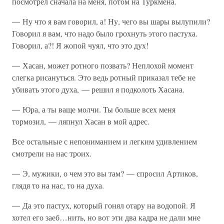
посмотрел сначала на меня, потом на Туркмена.
— Ну что я вам говорил, а! Ну, чего вы шары вылупили?
Говорил я вам, что надо было грохнуть этого пастуха.
Говорил, а?! Я жопой чуял, что это дух!
— Хасан, может ротного позвать? Неплохой момент
слегка рисануться. Это ведь ротный приказал тебе не
убивать этого духа, — решил я подколоть Хасана.
— Юра, а ты ваще молчи. Ты больше всех меня
тормозил, — ляпнул Хасан в мой адрес.
Все остальные с непониманием и легким удивлением
смотрели на нас троих.
— Э, мужики, о чем это вы там? — спросил Артиков,
глядя то на нас, то на духа.
— Да это пастух, который гонял отару на водопой. Я
хотел его заеб…нить, но вот эти два кадра не дали мне