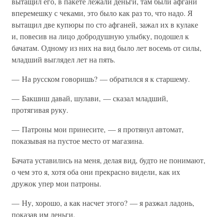
вытащил его, в пакете лежали деньги, там были афгани
вперемешку с чеками, это было как раз то, что надо. Я
вытащил две купюры по сто афганей, зажал их в кулаке
и, повесив на лицо добродушную улыбку, подошел к
бачатам. Одному из них на вид было лет восемь от силы,
младший выглядел лет на пять.
— На русском говоришь? — обратился я к старшему.
— Бакшиш давай, шулави, — сказал младший,
протягивая руку.
— Патроны мои принесите, — я протянул автомат,
показывая на пустое место от магазина.
Бачата уставились на меня, делая вид, будто не понимают,
о чем это я, хотя оба они прекрасно видели, как их
дружок упер мои патроны.
— Ну, хорошо, а как насчет этого? — я разжал ладонь,
показав им деньги.