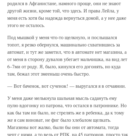
родился в Афганистане, намного проще, они не знают
другой жизни, кроме той, что здесь. И права Лейла, у
меня есть хотя бы надежда вернуться домой, а у нее даже
этого не осталось.
Под мышкой у меня что-то щелкнуло, и послышался
топот, я резко обернулся, машинально схватившись за
автомат, и тут же заметил, что в автомате нет магазина, а
от меня в сторону дувалов убегает мальчишка, на вид лет
6–7ми от роду. Я, было, кинулся его догонять, но куда
там, бежал этот змееныш очень быстро.
— Вот баченок, вот сученок! — выругался я в отчаянии.
У меня даже мелькнула шальная мысль садануть ему
пулю вдогонку из патрона, что остался в патроннике. Но
как бы там ни было, не стрелять же в ребенка, да к тому
же я сам виноват, не фиг было хлебалом щелкать.
Магазины вот жалко, были бы они от автомата, тогда
черт с ними, а то ведь от РПК, на 45 патронов, просто так