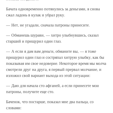
Бачата одновременно потянулись за деньгами, я снова
сжал ладонь в кулак и убрал руку.
— Нет, не угадали, сначала патроны принесите.
— Обманешь шурави, — хитро улыбнувшись, сказал
старший и прищурил один глаз.
— А если я дам вам деньги, обманите вы, — я тоже
прищурил один глаз и состряпал хитрую улыбку, как бы
показывая им свое недоверие. Некоторое время мы молча
смотрели друг на друга, я первый прервал молчание, и
изложил свой вариант выхода из этой ситуации:
— Даю для начала сто афганей, а если принесете мои
патроны, получите еще сто.
Баченок, что постарше, показал мне два пальца, со
словами: