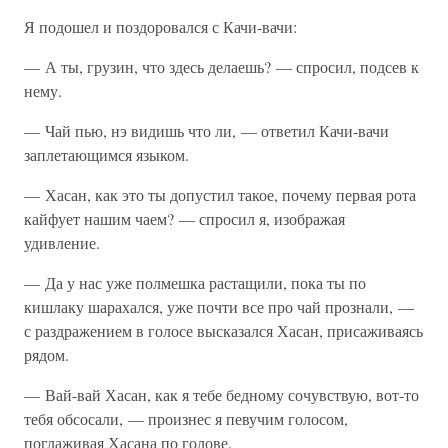
Я подошел и поздоровался с Качи-вачи:
— А ты, грузин, что здесь делаешь? — спросил, подсев к
нему.
— Чай пью, нэ видишь что ли, — ответил Качи-вачи
заплетающимся языком.
— Хасан, как это ты допустил такое, почему первая рота
кайфует нашим чаем? — спросил я, изображая
удивление.
— Да у нас уже полмешка растащили, пока ты по
кишлаку шарахался, уже почти все про чай прознали, —
с раздражением в голосе высказался Хасан, присаживаясь
рядом.
— Вай-вай Хасан, как я тебе бедному сочувствую, вот-то
тебя обсосали, — произнес я певучим голосом,
поглаживая Хасана по голове.