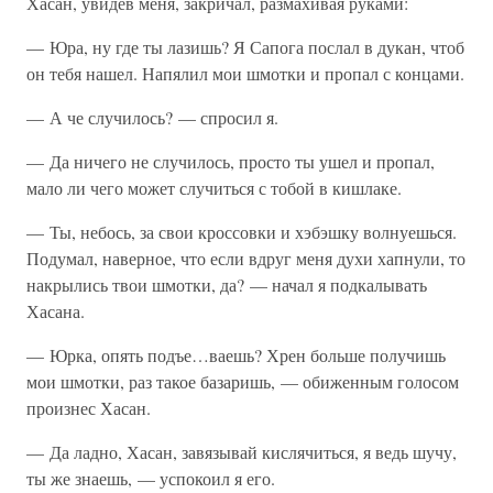
Хасан, увидев меня, закричал, размахивая руками:
— Юра, ну где ты лазишь? Я Сапога послал в дукан, чтоб
он тебя нашел. Напялил мои шмотки и пропал с концами.
— А че случилось? — спросил я.
— Да ничего не случилось, просто ты ушел и пропал,
мало ли чего может случиться с тобой в кишлаке.
— Ты, небось, за свои кроссовки и хэбэшку волнуешься.
Подумал, наверное, что если вдруг меня духи хапнули, то
накрылись твои шмотки, да? — начал я подкалывать
Хасана.
— Юрка, опять подъе…ваешь? Хрен больше получишь
мои шмотки, раз такое базаришь, — обиженным голосом
произнес Хасан.
— Да ладно, Хасан, завязывай кислячиться, я ведь шучу,
ты же знаешь, — успокоил я его.