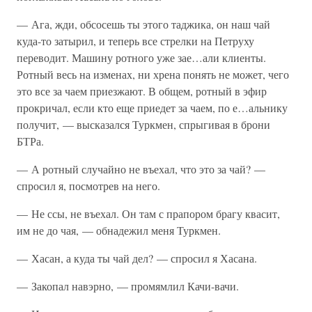
— Ага, жди, обсосешь ты этого таджика, он наш чай
куда-то затырил, и теперь все стрелки на Петруху
переводит. Машину ротного уже зае…али клиенты.
Ротный весь на изменах, ни хрена понять не может, чего
это все за чаем приезжают. В общем, ротный в эфир
прокричал, если кто еще приедет за чаем, по е…альнику
получит, — высказался Туркмен, спрыгивая в брони
БТРа.
— А ротный случайно не въехал, что это за чай? —
спросил я, посмотрев на него.
— Не ссы, не въехал. Он там с прапором брагу квасит,
им не до чая, — обнадежил меня Туркмен.
— Хасан, а куда ты чай дел? — спросил я Хасана.
— Закопал навэрно, — промямлил Качи-вачи.