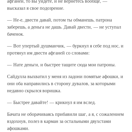
афганей, то вы уйдете, и не вернетесь вообще, —
высказал я свое подозрение.
— Не-е, двести давай, потом ты обманешь, патрона
заберешь, а деньга не дашь. Давай двести, — не уступал
баченок.
— Вот упертый душманчик, — буркнул я себе под нос, и
протянул им двести афганей со словами:
— Нате деньги, и быстрее тащите сюда мои патроны.
Сайдулла выхватил у меня из ладони помятые афошки, и
они оба направились в сторону дувалов, за которыми
недавно скрылся воришка.
— Быстрее давайте! — крикнул я им вслед.
Бачата не оборачиваясь прибавили шаг, а я, с сожалением
вздохнув, полез в карман за остальными двухстами
афошками.