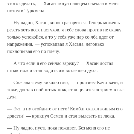
этого сделать, — Хасан ткнул пальцем сначала в меня,
потом в Туркмена.
— Ну ладно, Хасан, хорош разоряться. Теперь можешь
резать хоть всех пастухов, я тебе слова против не скажу,
только успокойся, а то у тебя уже пар со лба идет от
напряжения, — успокаивал я Хасана, легонько
похлопывая его по плечу.
— А что если я его сейчас зарежу? — Хасан достал
штык-нож и стал водить им возле шеи духа.
— Сначала я ему викалю гляз, — произнес Качи-вачи, и
тоже, достав свой штык-нож, стал целится острием в глаз
духа.
— Э-э, а ну отойдите от него! Комбат сказал живым его
довезти! — крикнул Семен и стал вылезать из люка.
— Ну ладно, пусть пока поживет. Без меня его не