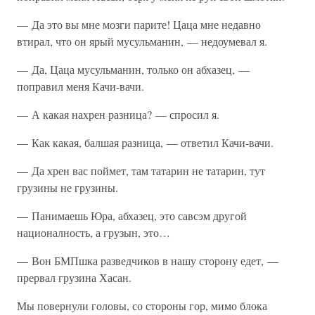
— Да это вы мне мозги парите! Цаца мне недавно
втирал, что он ярый мусульманин, — недоумевал я.
— Да, Цаца мусульманин, только он абхазец, —
поправил меня Качи-вачи.
— А какая нахрен разница? — спросил я.
— Как какая, балшая разница, — ответил Качи-вачи.
— Да хрен вас поймет, там татарин не татарин, тут
грузины не грузины.
— Панимаешь Юра, абхазец, это савсэм другой
националность, а грузын, это…
— Вон БМПшка разведчиков в нашу сторону едет, —
прервал грузина Хасан.
Мы повернули головы, со стороны гор, мимо блока