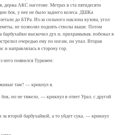
ся, держа АКС наготове. Метрах в ста пятидесяти
дин бок, у нее не было заднего колеса. ДШКа
летали до БТРа. Из-за сильного наклона кузова, угол
леметы, не позволял поднять стволы выше. Потом
ва барбухайки выскочил дух и, прихрамывая, побежал в
стрелил очередью ему по ногам, он упал. Вторая
с и направлялась в сторону гор.
з него появился Туркмен:
 живые там? — крикнул я.
 бок, но не тяжело, — крикнул в ответ Урал, с другой
за второй барбухайкой, а то уйдет сука, — крикнул
ыстро.