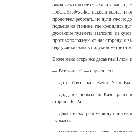
оказалось сильнее страха, и я высунул
горела барбухайка, накренившись на о
продолжал работать, но пули уже не до
подъема на станине, где крепились пу
духовские пулеметы заглохли, из кузо
противоположную от нас сторону, я вы
барбухайка была в полукилометре от на
Возле меня открылся десантный люк, и
— Все живые? — спросил он.
— Да х…й его знает! Качок, Урал! Вы
— Да, да все нормально, Качок ранен в
стороны БТРа.
— Давайте быстро в машину и погнали 
Туркмен.
— Не уйдет. Дай мне «муху», только б