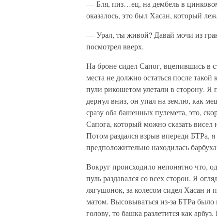
— Бля, пиз…ец, на дембель в цинковом
оказалось, это был Хасан, который леж
— Урал, ты живой? Давай мочи из гран
посмотрел вверх.
На броне сидел Сапог, вцепившись в с
места не должно остаться после такой 
пули рикошетом улетали в сторону. Я 
дернул вниз, он упал на землю, как м
сразу оба башенных пулемета, это, ско
Сапога, который можно сказать висел 
Потом раздался взрыв впереди БТРа, я 
предположительно находилась барбуха
Вокруг происходило непонятно что, 
пуль раздавался со всех сторон. Я огл
лягушонок, за колесом сидел Хасан и 
матом. Высовываться из-за БТРа было 
голову, то башка разлетится как арбуз.