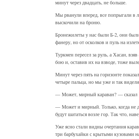
минут через двадцать, не больше.
Мы рванули вперед, все попрыгали в 
выскочили на броню.
Бронежилеты у нас были Б-2, они были
фанеру, но от осколков и пуль на изле
Туркмен пересел за руль, а Хасан, взя
бою и, оставив их на взводе, тоже выл
Минут через пять на горизонте показал
четыре пальца, но мы уже и так видели
— Может, мирный караван? — сказал К
— Может и мирный. Только, когда не д
будут шататься возле гор. Так что, нав
Уже ясно стали видны очертания карав
три барбухайки с крытыми кузовами на