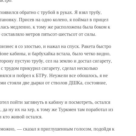
появился обратно с трубой в руках. Я взял трубу,
тановку. Присев на одно колено, я поймал в прицел
алась медленно, к тому же расположена была боком к
 составляло метров пятьсот-шестьсот от силы.
знес я со злостью, и нажал на спуск. Ракета быстро
оне кабины, и барбухайка встала, было четко видно,
торону пустую трубу, сел на землю и достал сигарету,
 с трудом прикурил сигарету, сделал несколько
нялся и побрел к БТРу. Неужели все обошлось, я не
зами стояли две дырки от стволов ДШКа, состояние,
хотел пойти заглянуть в кабину и посмотреть, остался
, да ну их на хер, к тому же Туркмен там поработал из
и кто живой остался.
ся можно, — сказал я приглушенным голосом, подойдя к