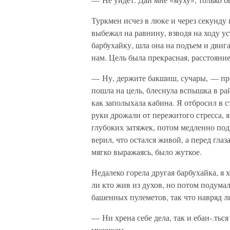
Туркмен исчез в люке и через секунду 
выбежал на равнину, взводя на ходу ус
барбухайку, шла она на подъем и двиг
нам. Цель была прекрасная, расстояние
— Ну, держите бакшиш, сучары, — прои
пошла на цель, блеснула вспышка в рай
как заполыхала кабина. Я отбросил в с
руки дрожали от пережитого стресса, я
глубоких затяжек, потом медленно под
верил, что остался живой, а перед гла
мягко выражаясь, было жуткое.
Недалеко горела другая барбухайка, я 
ли кто жив из духов, но потом подумал
башенных пулеметов, так что навряд л
— Ни хрена себе дела, так и ебан-.ть
мужикам.