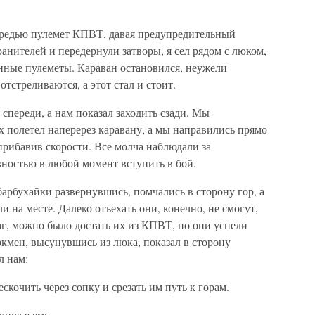
ередью пулемет КПВТ, давая предупредительный
анителей и передернули затворы, я сел рядом с люком,
шенные пулеметы. Караван остановился, неужели
тстреливаются, а этот стал и стоит.
 спереди, а нам показал заходить сзади. Мы
ах полетел наперерез каравану, а мы направились прямо
о прибавив скорости. Все молча наблюдали за
ностью в любой момент вступить в бой.
барбухайки развернувшись, помчались в сторону гор, а
и на месте. Далеко отъехать они, конечно, не смогут,
г, можно было достать их из КПВТ, но они успели
ркмен, высунувшись из люка, показал в сторону
л нам:
скочить через сопку и срезать им путь к горам.
нул я ему.