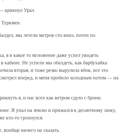
 — крикнул Урал.
 Туркмен.
балдел, мы летели метров сто вниз, почти по
а, я в какое то мгновение даже успел увидеть
в кабине. Не успели мы обалдеть, как барбухайка
очила вторая, и тоже резко вырулила вбок, все это
смотрел вперед, и меня пробило холодным потом — на
кнуть я, и нас всех как ветром сдуло с брони.
броне. Я упал на землю и прижался к десантному люку,
е кто-то грохнулся.
т, вообще ничего не сказать.