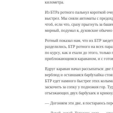
километра.
Из БТРа ротного пальнул короткой оч
выстрел. Мы сняли автоматы с предохр
чтоб, если что, сразу прыгнуть за ба
мирный, подумал я, духовские обычно о
Ротный показал нам, что их БТР заедет
разделились, БТР ротного на всех пар
по курсу, как и ехали до этого, тольк
приближающимся караваном, и с готов
Вдруг караван начал рассыпаться: две 
верблюд и оставшаяся барбухайка стоял
БТР едет намного быстрее этих колыма
заскочить за сопку у подножия гор. Ту
отъезжающих двух барбухаек и крикну
— Догоняем эти две, я постараюсь пере
— Давай, давай, Туркмен, жми, — крик