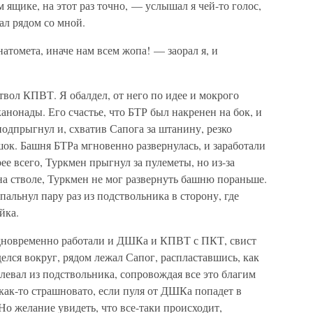
 ящике, на этот раз точно, — услышал я чей-то голос,
ал рядом со мной.
атомета, иначе нам всем жопа! — заорал я, и
твол КПВТ. Я обалдел, от него по идее и мокрого
канонады. Его счастье, что БТР был накренен на бок, и
подпрыгнул и, схватив Сапога за штанину, резко
ешок. Башня БТРа мгновенно развернулась, и заработали
рее всего, Туркмен прыгнул за пулеметы, но из-за
на стволе, Туркмен не мог развернуть башню пораньше.
пальнул пару раз из подствольника в сторону, где
йка.
одновременно работали и ДШКа и КПВТ с ПКТ, свист
яделся вокруг, рядом лежал Сапог, распластавшись, как
плевал из подствольника, сопровождая все это благим
как-то страшновато, если пуля от ДШКа попадет в
 Но желание увидеть, что все-таки происходит,