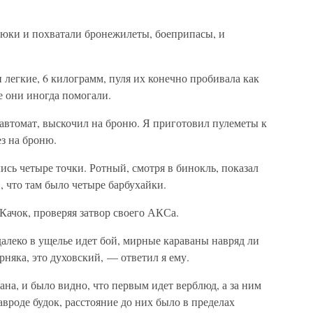
люки и похватали бронежилеты, боеприпасы, и
 легкие, 6 килограмм, пуля их конечно пробивала как
те они иногда помогали.
в автомат, выскочил на броню. Я приготовил пулеметы к
ез на броню.
ись четыре точки. Ротный, смотря в бинокль, показал
, что там было четыре барбухайки.
ачок, проверяя затвор своего АКСа.
алеко в ущелье идет бой, мирные караваны навряд ли
ерняка, это духовский, — ответил я ему.
ана, и было видно, что первым идет верблюд, а за ним
вроде будок, расстояние до них было в пределах