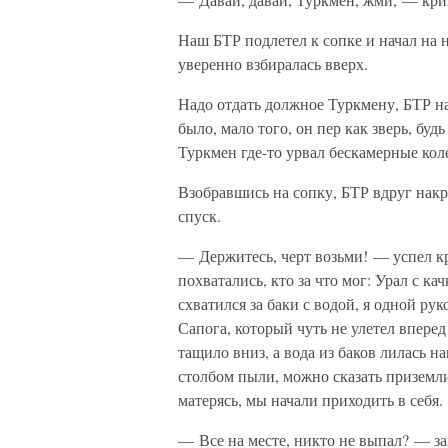
Наш БТР подлетел к сопке и начал на 
уверенно взбиралась вверх.
Надо отдать должное Туркмену, БТР на
было, мало того, он пер как зверь, будь
Туркмен где-то урвал бескамерные кол
Взобравшись на сопку, БТР вдруг накр
спуск.
— Держитесь, черт возьми! — успел кр
похватались, кто за что мог: Урал с ка
схватился за баки с водой, я одной ру
Сапога, который чуть не улетел впере
тащило вниз, а вода из баков лилась 
столбом пыли, можно сказать приземли
матерясь, мы начали приходить в себя.
— Все на месте, никто не выпал? — з