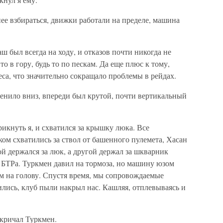
нее взбираться, движки работали на пределе, машина
ш был всегда на ходу, и отказов почти никогда не
 то в гору, будь то по пескам. Да еще плюс к тому,
еса, что значительно сокращало проблемы в рейдах.
енило вниз, впереди был крутой, почти вертикальный
икнуть я, и схватился за крышку люка. Все
чком схватились за ствол от башенного пулемета, Хасан
кой держался за люк, а другой держал за шкварник
д БТРа. Туркмен давил на тормоза, но машину юзом
нам на голову. Спустя время, мы сопровождаемые
лись, клуб пыли накрыл нас. Кашляя, отплевываясь и
акричал Туркмен.