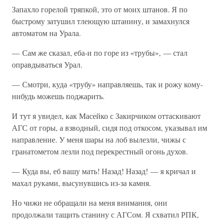
Запахло горелой тряпкой, это от моих штанов. Я по
быстрому затушил тлеющую штанину, и замахнулся
автоматом на Урала.
— Сам же сказал, еба-и по горе из «трубы», — стал
оправдываться Урал.
— Смотри, куда «трубу» направляешь, так и рожу кому-
нибудь можешь поджарить.
И тут я увидел, как Масейко с Закирчиком оттаскивают
АГС от горы, а взводный, сидя под откосом, указывал им
направление. У меня шары на лоб вылезли, чижы с
гранатометом лезли под перекрестный огонь духов.
— Куда вы, еб вашу мать! Назад! Назад! — я кричал и
махал руками, высунувшись из-за камня.
Но чижи не обращали на меня внимания, они
продолжали тащить станину с АГСом. Я схватил РПК,