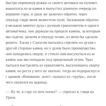
быстро перекинув рожки со своего автомата на пулемет,
выкатился из-за камня и выпустил длинную очередь по
вершине горы, и сразу же заскочил обратно, через
секунду сзади меня засвистели пули. Заскакивая обратно,
я мельком заметил духа с ручным гранатометом и одного
автоматчика, они держали на прицеле камень, за которым
мы сидели, заскочи я секунду позже, из меня бы сделали
решето. Хасан с Сапогом пытались стрелять по духам с
другой стороны камня, но у духов было преимущество,
они находились сверху, и стоило нам высунуться из-за
камня, как мы попадали под прицельный огонь. Урал
пытался выстрелить из гранатомета, высунувшись сверху
камня, но роста у него не хватало, тогда он подпрыгнул и
с криком «Внимание, залп!» пальнул из «трубы», после
чего свалился на задницу.
— Ну че, в гору-то хоть попал? — спросил я, глядя на
Урала.