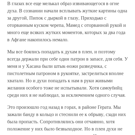
В глазах все еще мелькал образ извивающегося в огне
духа. В сознании начали всплывать жуткие картины одна
за другой, Пипок с дыркой в глазу, Приходько с
оторванным куском черепа, Мамед с оторванной рукой и
много еще всяких жутких моментов, которых за два года
в Афгане накопилось немало.
Мы все боялись попадать к духам в плен, и поэтому
всегда держали при себе один патрон в запасе, для себя. У
меня и у Хасана были штык-ножи разведчика, с
пистолетным патроном в рукоятке, застрелиться вполне
хватало. Но и духи попадать к нам в руки живыми
желания особого тоже не испытывали. Хотя самоубийц
среди них я не наблюдал, за исключением одного случая.
Это произошло год назад в горах, в районе Герата. Мы
зажали банду в кольцо и стеснили ее к обрыву, сзади них
была пропасть. Сопротивлялись они отчаянно, хотя
положение у них было безвыходное. Но в плен духи не