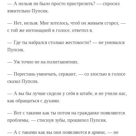
— А нельзя ли было просто пристрелить? — спросил
язвительно Пупсик.
— Нет, нельзя. Мне хотелось, чтоб он живьем сгорел, —
с той же интонацией в голосе, ответил я.
— Где ты набрался столько жестокости? — не унимался
Пупсик.
— Уж точно не на политзанятиях.
— Перестань умничать, сержант, — со злостью в голосе
сказал Пупсик.
— А вы бы лучше сидели у себя в штабе, и не учили нас,
как обращаться с духами.
— Вот с такими как ты потом на гражданке появляются
проблемы, — стиснув зубы, прошипел Пупсик.
— А с такими как вы они появляются в армии, — не