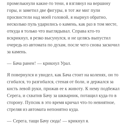
промелькнули какие-то тени, я взглянул на вершину
горы, и заметил две фигуры, в тот же миг пули
просвистели над моей головой, я нырнул обратно,
несколько пуль ударились о камень, как раз в том месте,
откуда я только что выглядывал. Справа кто-то
вскрикнул, я резко высунулся, и не целясь выпустил
очередь из автомата по духам, после чего снова заскочил
за камень.
— Бача ранен! — крикнул Урал.
Я повернулся и увидел, как Бача стоит на коленях, он то
сгибался, то разгибался, стеная от боли, и держался за
кисть левой руки, прижав ее к животу. К нему подбежал
Серега, и схватив Бачу за шкварник, потащил куда-то в
сторону. Пупсик в это время кричал что-то невнятное,
стреляя из автомата непонятно куда.
— Серега, тащи Бачу сюда! — крикнул я.