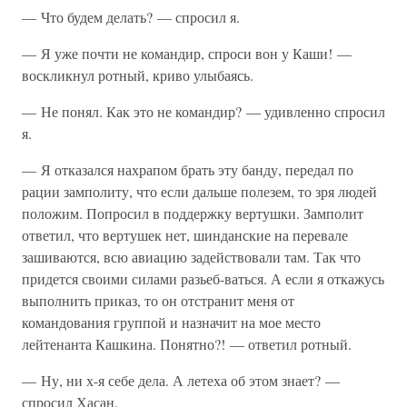
— Что будем делать? — спросил я.
— Я уже почти не командир, спроси вон у Каши! —
воскликнул ротный, криво улыбаясь.
— Не понял. Как это не командир? — удивленно спросил
я.
— Я отказался нахрапом брать эту банду, передал по
рации замполиту, что если дальше полезем, то зря людей
положим. Попросил в поддержку вертушки. Замполит
ответил, что вертушек нет, шинданские на перевале
зашиваются, всю авиацию задействовали там. Так что
придется своими силами разьеб-ваться. А если я откажусь
выполнить приказ, то он отстранит меня от
командования группой и назначит на мое место
лейтенанта Кашкина. Понятно?! — ответил ротный.
— Ну, ни х-я себе дела. А летеха об этом знает? —
спросил Хасан.