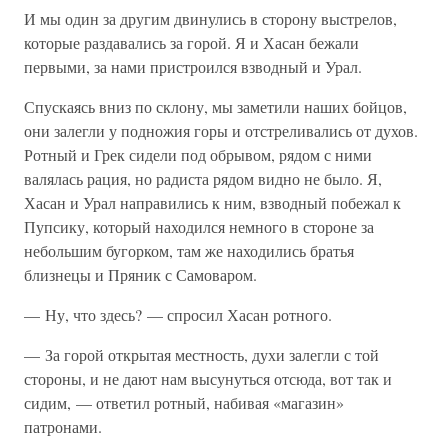
И мы один за другим двинулись в сторону выстрелов,
которые раздавались за горой. Я и Хасан бежали
первыми, за нами пристроился взводный и Урал.
Спускаясь вниз по склону, мы заметили наших бойцов,
они залегли у подножия горы и отстреливались от духов.
Ротный и Грек сидели под обрывом, рядом с ними
валялась рация, но радиста рядом видно не было. Я,
Хасан и Урал направились к ним, взводный побежал к
Пупсику, который находился немного в стороне за
небольшим бугорком, там же находились братья
близнецы и Пряник с Самоваром.
— Ну, что здесь? — спросил Хасан ротного.
— За горой открытая местность, духи залегли с той
стороны, и не дают нам высунуться отсюда, вот так и
сидим, — ответил ротный, набивая «магазин»
патронами.