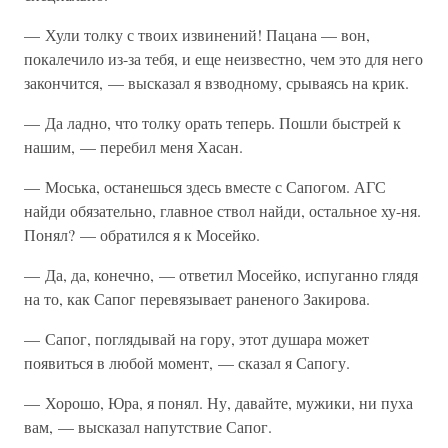
— Хули толку с твоих извинений! Пацана — вон,
покалечило из-за тебя, и еще неизвестно, чем это для него
закончится, — высказал я взводному, срываясь на крик.
— Да ладно, что толку орать теперь. Пошли быстрей к
нашим, — перебил меня Хасан.
— Моська, останешься здесь вместе с Сапогом. АГС
найди обязательно, главное ствол найди, остальное ху-ня.
Понял? — обратился я к Мосейко.
— Да, да, конечно, — ответил Мосейко, испуганно глядя
на то, как Сапог перевязывает раненого Закирова.
— Сапог, поглядывай на гору, этот душара может
появиться в любой момент, — сказал я Сапогу.
— Хорошо, Юра, я понял. Ну, давайте, мужики, ни пуха
вам, — высказал напутствие Сапог.