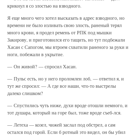
крикнул я со злостью на взводного.
Я еще много чего хотел высказать в адрес взводного, но
времени не было изливать свою злость, раненый терял
много крови, я продел ремень от РПК под мышки
Закирову, и приготовился его тащить, но тут подбежали
Хасан с Сапогом, мы втроем схватили раненого за руки и
ноги, побежали в укрытие.
— Он живой? — спросил Хасан.
— Пульс есть, но у него проломлен лоб, — ответил я, и
тут же спросил: — А где все наши, что-то выстрелы
далеко слишком?
— Спустились чуть ниже, духи вроде отошли немного, и
тот душара, который на горе был, тоже вроде съеб-лся.
— Летеха — козел, чижей заслал под обстрел, а сам
остался под горой. Если б ротный это видел, он бы убил