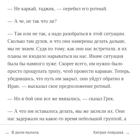
— Не каркай, таджик, — перебил его ротный.
— А че, не так что ли?
— Так или не так, а надо разобраться в этой ситуации.
Сколько там духов, и что они намерены делать дальше,
мы не знаем. Судя по тому, как они нас встретили, в их
планы не входило нарываться на нас. Иначе ситуация
была бы намного хуже. Скорее всего, им нужно было
просто прощупать тропу, чтоб провести караван. Теперь,
убедившись, что путь им закрыт, они уйдут обратно в
Иран, — высказал свое предположение ротный.
— Но в бой они все же ввязались, — сказал Грек.
— А что им оставалось делать, мы же засекли их. Они
нас задержали на какое-то время небольшой группой, а
сам караван, скорее всего, ушел обратно. Гоняться за ним
←
→
нет смысла, Иранская граница рядом. Нам надо
В роли палача
Хитрая ловушка