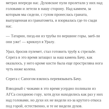
метрах впереди нас. Духовские пули пролетали у них над
головами и летели в нашу сторону. Над камнем, за
которым мы сидели, с гулом пронеслась граната,
выпущенная из гранатомета, и взорвалась где-то сзади
нас.
— Татарин, пизд-ни из трубы по вершине горы, заеб-ли
они уже! — крикнул я Уралу.
Урал, бросив пулемет, стал готовить трубу к стрельбе.
Серега в это время затащил за наш камень Бачу, как
оказалось, у него кроме кисти была еще простреляна нога
чуть ниже колена.
Серега с Сапогом взялись перевязывать Бачу.
Взводный с чижами в это время усердно поливали из
АГСа соседнюю гору, хотя духи находились как раз у них
над головами, но духи их не видели из-за крутого откоса
под горой, естественно, и те не видели духов.