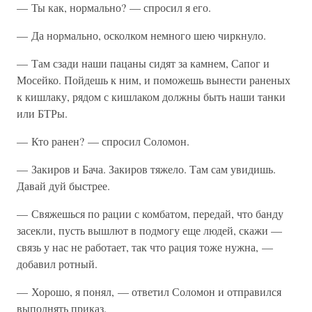
— Ты как, нормально? — спросил я его.
— Да нормально, осколком немного шею чиркнуло.
— Там сзади наши пацаны сидят за камнем, Сапог и
Мосейко. Пойдешь к ним, и поможешь вынести раненых
к кишлаку, рядом с кишлаком должны быть наши танки
или БТРы.
— Кто ранен? — спросил Соломон.
— Закиров и Бача. Закиров тяжело. Там сам увидишь.
Давай дуй быстрее.
— Свяжешься по рации с комбатом, передай, что банду
засекли, пусть вышлют в подмогу еще людей, скажи —
связь у нас не работает, так что рация тоже нужна, —
добавил ротный.
— Хорошо, я понял, — ответил Соломон и отправился
выполнять приказ.