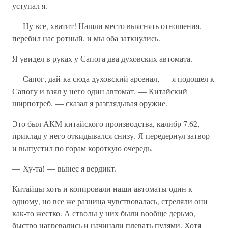
уступал я.
— Ну все, хватит! Нашли место выяснять отношения, —
перебил нас ротный, и мы оба заткнулись.
Я увидел в руках у Сапога два духовских автомата.
— Сапог, дай-ка сюда духовский арсенал, — я подошел к
Сапогу и взял у него один автомат. — Китайский
ширпотреб, — сказал я разглядывая оружие.
Это был АКМ китайского производства, калибр 7.62,
приклад у него откидывался снизу. Я передернул затвор
и выпустил по горам короткую очередь.
— Ху-та! — вынес я вердикт.
Китайцы хоть и копировали наши автоматы один к
одному, но все же разница чувствовалась, стреляли они
как-то жестко. А стволы у них были вообще дерьмо,
быстро нагревались и начинали плевать пулями. Хотя