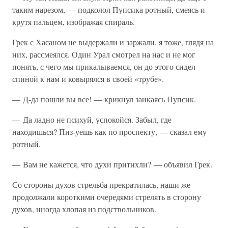
таким нарезом, — подколол Пупсика ротный, смеясь и
крутя пальцем, изображая спираль.
Грек с Хасаном не выдержали и заржали, я тоже, глядя на
них, рассмеялся. Один Урал смотрел на нас и не мог
понять, с чего мы прикалываемся, он до этого сидел
спиной к нам и ковырялся в своей «трубе».
— Д-да пошли вы все! — крикнул заикаясь Пупсик.
— Да ладно не психуй, успокойся. Забыл, где
находишься? Пиз-уешь как по проспекту, — сказал ему
ротный.
— Вам не кажется, что духи притихли? — объявил Грек.
Со стороны духов стрельба прекратилась, наши же
продолжали короткими очередями стрелять в сторону
духов, иногда хлопая из подствольников.