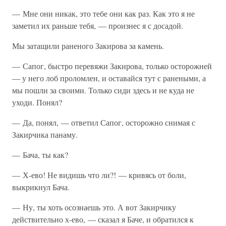
— Мне они никак, это тебе они как раз. Как это я не
заметил их раньше тебя, — произнес я с досадой.
Мы затащили раненого Закирова за камень.
— Сапог, быстро перевяжи Закирова, только осторожней
— у него лоб проломлен, и оставайся тут с ранеными, а
мы пошли за своими. Только сиди здесь и не куда не
уходи. Понял?
— Да, понял, — ответил Сапог, осторожно снимая с
Закирчика панаму.
— Бача, ты как?
— Х-ево! Не видишь что ли?! — кривясь от боли,
выкрикнул Бача.
— Ну, ты хоть осознаешь это. А вот Закирчику
действительно х-ево, — сказал я Баче, и обратился к