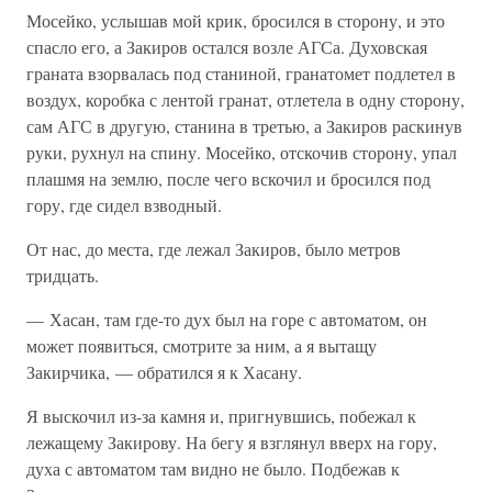
Мосейко, услышав мой крик, бросился в сторону, и это
спасло его, а Закиров остался возле АГСа. Духовская
граната взорвалась под станиной, гранатомет подлетел в
воздух, коробка с лентой гранат, отлетела в одну сторону,
сам АГС в другую, станина в третью, а Закиров раскинув
руки, рухнул на спину. Мосейко, отскочив сторону, упал
плашмя на землю, после чего вскочил и бросился под
гору, где сидел взводный.
От нас, до места, где лежал Закиров, было метров
тридцать.
— Хасан, там где-то дух был на горе с автоматом, он
может появиться, смотрите за ним, а я вытащу
Закирчика, — обратился я к Хасану.
Я выскочил из-за камня и, пригнувшись, побежал к
лежащему Закирову. На бегу я взглянул вверх на гору,
духа с автоматом там видно не было. Подбежав к