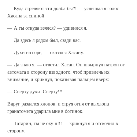
— Куда стреляют эти долба-бы?! — услышал я голос
Хасана за спиной.
— А ты откуда взялся? — удивился я.
— Да здесь я рядом был, сзади вас.
— Духи на горе, — сказал я Хасану.
— Да знаю я, — ответил Хасан. Он швырнул патрон от
автомата в сторону взводного, чтоб привлечь их
внимание, и крикнул, показывая пальцем вверх:
— Сверху духи! Сверху!!!
Вдруг раздался хлопок, и струя огня от выхлопа
гранатомета ударила мне в ботинок.
— Татарин, ты че оху-л!!! — крикнул я и отскочил в
сторону.