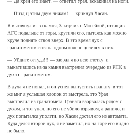
— Да хрен его знает, — ответил Урал, вскакивая на ноги.
— Пизд-ц этим двум чижам! — крикнул Хасан.
Я выглянул из-за камня, Закирчик с Мосейкой, оттащив
АГС подальше от горы, крутили его, пытаясь как можно
круче поднять ствол вверх. В это время дух с
гранатометом стоя на одном колене целился в них.
— Уйдите оттуда!!! — заорал я во всю глотку, и
выкатившись из-за камня выстрелил очередью из РПК в
духа с гранатометом.
В духа я не попал, и он успел выпустить гранату, в тот
же миг я услышал хлопок от выстрела, это Урал
выстрелил из гранатомета. Граната взорвалась рядом с
духом, и тот упал, но его не убило взрывом, а ранило, и
дух попытался уползти, но Хасан достал его из автомата.
Куда делся второй дух, я не заметил, но на горе его видно
не было.