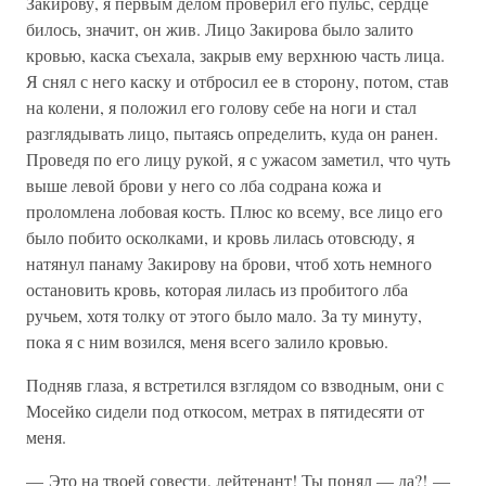
Закирову, я первым делом проверил его пульс, сердце
билось, значит, он жив. Лицо Закирова было залито
кровью, каска съехала, закрыв ему верхнюю часть лица.
Я снял с него каску и отбросил ее в сторону, потом, став
на колени, я положил его голову себе на ноги и стал
разглядывать лицо, пытаясь определить, куда он ранен.
Проведя по его лицу рукой, я с ужасом заметил, что чуть
выше левой брови у него со лба содрана кожа и
проломлена лобовая кость. Плюс ко всему, все лицо его
было побито осколками, и кровь лилась отовсюду, я
натянул панаму Закирову на брови, чтоб хоть немного
остановить кровь, которая лилась из пробитого лба
ручьем, хотя толку от этого было мало. За ту минуту,
пока я с ним возился, меня всего залило кровью.
Подняв глаза, я встретился взглядом со взводным, они с
Мосейко сидели под откосом, метрах в пятидесяти от
меня.
— Это на твоей совести, лейтенант! Ты понял — да?! —