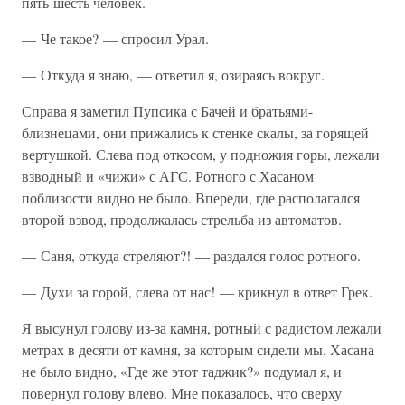
пять-шесть человек.
— Че такое? — спросил Урал.
— Откуда я знаю, — ответил я, озираясь вокруг.
Справа я заметил Пупсика с Бачей и братьями-
близнецами, они прижались к стенке скалы, за горящей
вертушкой. Слева под откосом, у подножия горы, лежали
взводный и «чижи» с АГС. Ротного с Хасаном
поблизости видно не было. Впереди, где располагался
второй взвод, продолжалась стрельба из автоматов.
— Саня, откуда стреляют?! — раздался голос ротного.
— Духи за горой, слева от нас! — крикнул в ответ Грек.
Я высунул голову из-за камня, ротный с радистом лежали
метрах в десяти от камня, за которым сидели мы. Хасана
не было видно, «Где же этот таджик?» подумал я, и
повернул голову влево. Мне показалось, что сверху