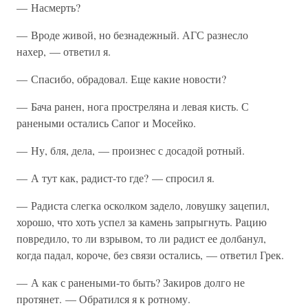
— Насмерть?
— Вроде живой, но безнадежный. АГС разнесло
нахер, — ответил я.
— Спасибо, обрадовал. Еще какие новости?
— Бача ранен, нога простреляна и левая кисть. С
ранеными остались Сапог и Мосейко.
— Ну, бля, дела, — произнес с досадой ротный.
— А тут как, радист-то где? — спросил я.
— Радиста слегка осколком задело, ловушку зацепил,
хорошо, что хоть успел за камень запрыгнуть. Рацию
повредило, то ли взрывом, то ли радист ее долбанул,
когда падал, короче, без связи остались, — ответил Грек.
— А как с ранеными-то быть? Закиров долго не
протянет. — Обратился я к ротному.