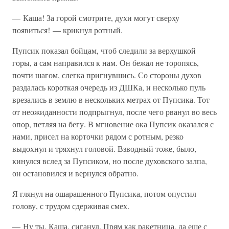
— Каша! За горой смотрите, духи могут сверху
появиться! — крикнул ротный.
Пупсик показал бойцам, чтоб следили за верхушкой
горы, а сам направился к нам. Он бежал не торопясь,
почти шагом, слегка пригнувшись. Со стороны духов
раздалась короткая очередь из ДШКа, и несколько пуль
врезались в землю в нескольких метрах от Пупсика. Тот
от неожиданности подпрыгнул, после чего рванул во весь
опор, петляя на бегу. В мгновение ока Пупсик оказался с
нами, присел на корточки рядом с ротным, резко
выдохнул и тряхнул головой. Взводный тоже, было,
кинулся вслед за Пупсиком, но после духовского залпа,
он остановился и вернулся обратно.
Я глянул на ошарашенного Пупсика, потом опустил
голову, с трудом сдерживая смех.
— Ну ты, Каша, сиганул. Прям как ракетница, да еще с