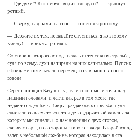
— Где духи?! Кто-нибудь видит, где духи?! — крикнул
ротный.
— Сверху, над нами, на горе! — ответил я ротному.
— Держите их там, не давайте спуститься, я ко второму
взводу! — крикнул ротный.
Со стороны второго взвода велась интенсивная стрельба,
судя по всему, духи напирали на них капитально. Пупсик
с бойцами тоже начали перемещаться в район второго
взвода.
Серега потащил Бачу к нам, пули снова засвистели над
нашими головами, и легли как раз в том месте, где
недавно сидел Бача. Вокруг раздавалась стрельба, пули
свистели со всех сторон, то и дело ударяясь об камень, за
которым мы сидели. По нам долбили с двух сторон,
сверху с горы, и со стороны второго взвода. Второй взвод
залег в небольшой ложбине, которая находилась в ста