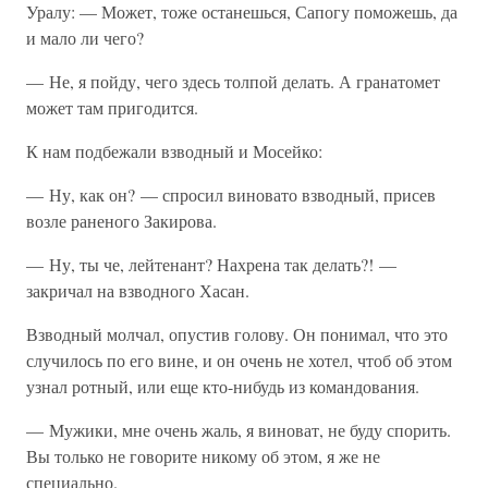
Уралу: — Может, тоже останешься, Сапогу поможешь, да
и мало ли чего?
— Не, я пойду, чего здесь толпой делать. А гранатомет
может там пригодится.
К нам подбежали взводный и Мосейко:
— Ну, как он? — спросил виновато взводный, присев
возле раненого Закирова.
— Ну, ты че, лейтенант? Нахрена так делать?! —
закричал на взводного Хасан.
Взводный молчал, опустив голову. Он понимал, что это
случилось по его вине, и он очень не хотел, чтоб об этом
узнал ротный, или еще кто-нибудь из командования.
— Мужики, мне очень жаль, я виноват, не буду спорить.
Вы только не говорите никому об этом, я же не
специально.