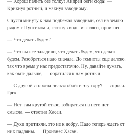
— Хорош палить без толку! Андрей беги сюда! —
Крикнул ротный, и махнул взводному.
Спустя минуту к нам подбежал взводный, сел на землю
рядом с Пупсиком и, глотнув воды из фляги, произнес.
— Что делать будем?
— Что вы все заладили, что делать будем, что делать
будем. Разобраться надо сначала. До темноты еще далеко,
так что время у нас предостаточно. Ну, давайте думать,
как быть дальше, — обратился к нам ротный.
— С другой стороны нельзя обойти эту гору? — спросил
Грек.
— Нет, там крутой откос, взбираться на него нет
смысла, — ответил Хасан.
— Духи притихли, это не к добру. Надо теперь ждать от
них падляны. — Произнес Хасан.