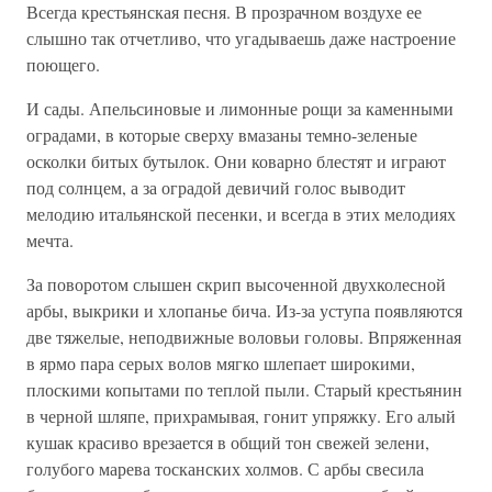
Всегда крестьянская песня. В прозрачном воздухе ее
слышно так отчетливо, что угадываешь даже настроение
поющего.
И сады. Апельсиновые и лимонные рощи за каменными
оградами, в которые сверху вмазаны темно-зеленые
осколки битых бутылок. Они коварно блестят и играют
под солнцем, а за оградой девичий голос выводит
мелодию итальянской песенки, и всегда в этих мелодиях
мечта.
За поворотом слышен скрип высоченной двухколесной
арбы, выкрики и хлопанье бича. Из-за уступа появляются
две тяжелые, неподвижные воловьи головы. Впряженная
в ярмо пара серых волов мягко шлепает широкими,
плоскими копытами по теплой пыли. Старый крестьянин
в черной шляпе, прихрамывая, гонит упряжку. Его алый
кушак красиво врезается в общий тон свежей зелени,
голубого марева тосканских холмов. С арбы свесила