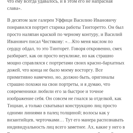
что ему всегда удавалось, и в этом его не напрасная
слава».
В десятом зале галереи Уффици Василию Ивановичу
понравился портрет старика работы Тинторетто. Он был
просто наляпан краской по черному контуру, и Василий
Иванович писал Чистякову: «…Кто меня маслом по
сердцу обдал, то это Тинторет. Говоря откровенно, смех
разбирает, как он просто неуклюже, но как страшно
мощно справлялся с портретами своих красно-бархатных
дожей, что конца не было моему восторгу. Все
примитивно намечено, но, должно быть, оригиналы
страшно похожи на свои портреты, и я думаю, что
современники любили его за быстрое и точное
изображение себя. Он совсем не гнался за отделкой, как
Тициан, а только схватывал конструкцию лиц просто
одними линиями в палец толщиной; волосы как у
византийцев, черточками… Тут его манера распознавать
индивидуальность лиц всего заметнее. Ах, какие у него в