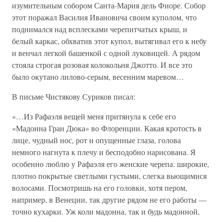
изумительным собором Санта-Мария дель Фиоре. Собор
этот поражал Василия Ивановича своим куполом, что
поднимался над всплесками черепитчатых крыш, и
белый каркас, обхватив этот купол, вытягивал его к небу
и венчал легкой башенкой с одной луковицей. А рядом
стояла строгая розовая колокольня Джотто. И все это
было окутано лилово-серым, весенним маревом…
В письме Чистякову Суриков писал:
«…Из Рафаэля вещей меня притянула к себе его
«Мадонна Гран Дюка» во Флоренции. Какая кротость в
лице, чудный нос, рот и опущенные глаза, голова
немного нагнута к плечу и бесподобно нарисована. Я
особенно люблю у Рафаэля его женские черепа: широкие,
плотно покрытые светлыми густыми, слегка вьющимися
волосами. Посмотришь на его головки, хотя пером,
например, в Венеции, так другие рядом не его работы —
точно кухарки. Уж коли мадонна, так и будь мадонной,