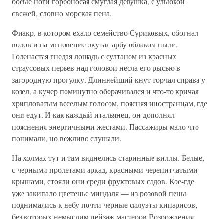
босые ноги горбоносая смуглая девушка, с улыбкой
свежей, словно морская пена.
Фиакр, в котором ехало семейство Суриковых, обогнал
волов и на мгновение окутал арбу облаком пыли.
Голенастая гнедая лошадь с султаном из красных
страусовых перьев над головой несла его рысью в
загородную прогулку. Длиннейший кнут торчал справа у
козел, а кучер поминутно оборачивался и что-то кричал
хрипловатым веселым голосом, поясняя иностранцам, где
они едут. И как каждый итальянец, он дополнял
пояснения энергичными жестами. Пассажиры мало что
понимали, но вежливо слушали.
На холмах тут и там виднелись старинные виллы. Белые,
с черными пролетами аркад, красными черепитчатыми
крышами, стояли они среди фруктовых садов. Кое-где
уже закипало цветенье миндаля — из розовой пены
поднимались к небу почти черные силуэты кипарисов,
без которых немыслим пейзаж мастеров Возрождения.