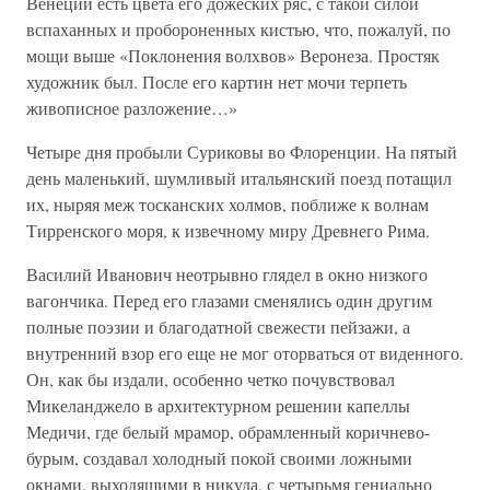
Венеции есть цвета его дожеских ряс, с такой силой
вспаханных и пробороненных кистью, что, пожалуй, по
мощи выше «Поклонения волхвов» Веронеза. Простяк
художник был. После его картин нет мочи терпеть
живописное разложение…»
Четыре дня пробыли Суриковы во Флоренции. На пятый
день маленький, шумливый итальянский поезд потащил
их, ныряя меж тосканских холмов, поближе к волнам
Тирренского моря, к извечному миру Древнего Рима.
Василий Иванович неотрывно глядел в окно низкого
вагончика. Перед его глазами сменялись один другим
полные поэзии и благодатной свежести пейзажи, а
внутренний взор его еще не мог оторваться от виденного.
Он, как бы издали, особенно четко почувствовал
Микеланджело в архитектурном решении капеллы
Медичи, где белый мрамор, обрамленный коричнево-
бурым, создавал холодный покой своими ложными
окнами, выходящими в никуда, с четырьмя гениально