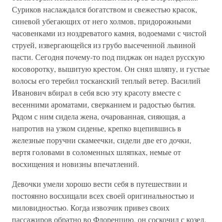
Суриков наслаждался богатством и свежестью красок,
синевой убегающих от него холмов, придорожными
часовенками из ноздреватого камня, водоемами с чистой
струей, извергающейся из грубо высеченной львиной
пасти. Сегодня почему-то под пиджак он надел русскую
косоворотку, вышитую крестом. Он снял шляпу, и густые
волосы его теребил тосканский теплый ветер. Василий
Иванович вбирал в себя всю эту красоту вместе с
весенними ароматами, сверканием и радостью бытия.
Рядом с ним сидела жена, очарованная, сияющая, а
напротив на узком сиденье, крепко вцепившись в
железные поручни скамеечки, сидели две его дочки,
вертя головами в соломенных шляпках, немые от
восхищения и новизны впечатлений.
Девочки умели хорошо вести себя в путешествии и
постоянно восхищали всех своей оригинальностью и
миловидностью. Когда извозчик привез своих
пассажиров обратно во Флоренцию, он соскочил с козел,