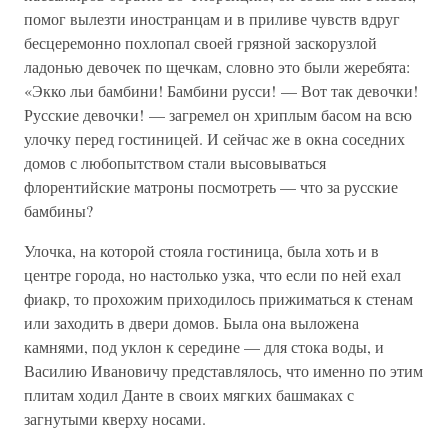
помог вылезти иностранцам и в приливе чувств вдруг
бесцеремонно похлопал своей грязной заскорузлой
ладонью девочек по щечкам, словно это были жеребята:
«Экко льи бамбини! Бамбини русси! — Вот так девочки!
Русские девочки! — загремел он хриплым басом на всю
улочку перед гостиницей. И сейчас же в окна соседних
домов с любопытством стали высовываться
флорентийские матроны посмотреть — что за русские
бамбины?
Улочка, на которой стояла гостиница, была хоть и в
центре города, но настолько узка, что если по ней ехал
фиакр, то прохожим приходилось прижиматься к стенам
или заходить в двери домов. Была она выложена
камнями, под уклон к середине — для стока воды, и
Василию Ивановичу представлялось, что именно по этим
плитам ходил Данте в своих мягких башмаках с
загнутыми кверху носами.