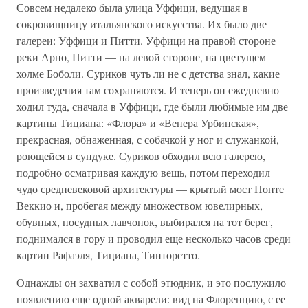
Совсем недалеко была улица Уффици, ведущая в
сокровищницу итальянского искусства. Их было две
галереи: Уффици и Питти. Уффици на правой стороне
реки Арно, Питти — на левой стороне, на цветущем
холме Боболи. Суриков чуть ли не с детства знал, какие
произведения там сохраняются. И теперь он ежедневно
ходил туда, сначала в Уффици, где были любимые им две
картины Тициана: «Флора» и «Венера Урбинская»,
прекрасная, обнаженная, с собачкой у ног и служанкой,
роющейся в сундуке. Суриков обходил всю галерею,
подробно осматривая каждую вещь, потом переходил
чудо средневековой архитектуры — крытый мост Понте
Веккио и, пробегая между множеством ювелирных,
обувных, посудных лавчонок, выбирался на тот берег,
поднимался в гору и проводил еще несколько часов среди
картин Рафаэля, Тициана, Тинторетто.
Однажды он захватил с собой этюдник, и это послужило
появлению еще одной акварели: вид на Флоренцию, с ее