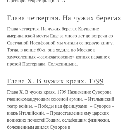
Оргбюро, секретарь ЦК А. А.
Глава четвертая. На чужих берегах
Глава четвертая. На чужих берегах Крушение
американской мечты Еще за много лет до встречи со
Светланой Иосифовной мы читали ее первую книгу.
Тогда, в конце 60-х, она ходила по Москве в
замусоленных «:самиздатовских» копиях наравне с
прозой Пастернака, Солженицына,
Глава X. В чужих краях. 1799
Глава X. В чужих краях. 1799 Назначение Суворова
главнокомандующим союзной армии. – Итальянский
театр войны. – Победы над французами. – Суворов –
князь Италийский. – Предоставление ему царских
воинских почестейТощим, ослабевшим физически,
болезненным явился Суворов в