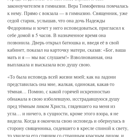
законоучителем в гимназии. Вера Тимофеевна помчалась
к нему. Прямо с вокзала — в гимназию. Священник, уже
седой старик, услышав, что она дочь Надежды
Федоровны и хочет у него исповедоваться, пригласил к
себе домой в 5 часов. В назначенное время она
позвонила. Дверь открыл батюшка и, введя её в свой
кабинет, показал на карточку матери, сказав: «Бог, ваша
мать и я — мы вас слушаем!» Взволнованная, она
выплакала и высказала всю душу свою.
«То была исповедь всей жизни моей; как на ладони
представилась она мне, жалкая, одинокая, какая-то
тёмная… Помню, с какой горячей искренностью
обнажала я свою изболевшую, исстрадавшуюся душу
пред тёмным ликом Христа, глядевшего на меня из
угла… и ничего, в сущности, кроме этого взора, я не
видела. Когда я окончила свою исповедь и обернулась в
сторону священника, сидевшего в кресле спиной к свету,
то увидела его спящим со страшным красным лицом, и