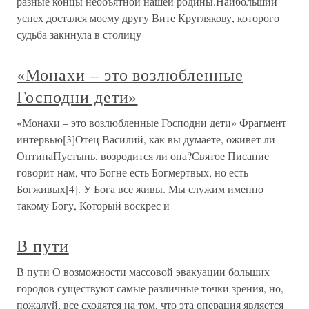
разные концы необъятной нашей родины.Наибольший
успех достался моему другу Вите Круглякову, которого
судьба закинула в столицу
«Монахи – это возлюбленные
Господни дети»
«Монахи – это возлюбленные Господни дети» Фрагмент
интервью[3]Отец Василий, как вы думаете, оживет ли
ОптинаПустынь, возродится ли она?Святое Писание
говорит нам, что Богне есть Богмертвых, но есть
Богживых[4]. У Бога все живы. Мы служим именно
такому Богу, Который воскрес и
В пути
В пути О возможности массовой эвакуации больших
городов существуют самые различные точки зрения, но,
пожалуй, все сходятся на том, что эта операция является