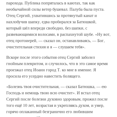
парохода. Публика попряталась в каютах, так как
необычайной силы ветер бушевал. Палуба была пуста.
Отец Сергий, ухватившись за протянутый канат и
нахлобучив шапку, едва пробирался за Батюшкой,
который шёл впереди свободно, без шапки, с
развевающимися волосами, в распахнутой шубе. «Ну вот,
отец протоиерей, — сказал он, останавливаясь, — Бог,
очистительная стихия и я — слушаем тебя».
Вскоре после этого события отец Сергий заболел
гнойным плевритом, и случилось, что в это самое время
проезжал отец Иоанн город Т. ко мне в имение. Я
просила его усердно навестить болящего.
«Болезнь твоя очистительная, — сказал Батюшка, — ею
Господь и немощь твою всю очистит». И встал отец
Сергий после болезни духовно здоровым, прожил после
того ещё 10 лет, возрастая и укрепляясь духом, и умер,
горячо оплаканный безгранично его любившим