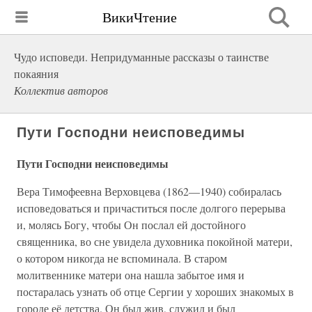
ВикиЧтение
Чудо исповеди. Непридуманные рассказы о таинстве
покаяния
Коллектив авторов
Пути Господни неисповедимы
Пути Господни неисповедимы
Вера Тимофеевна Верховцева (1862—1940) собиралась
исповедоваться и причаститься после долгого перерыва
и, молясь Богу, чтобы Он послал ей достойного
священника, во сне увидела духовника покойной матери,
о котором никогда не вспоминала. В старом
молитвеннике матери она нашла забытое имя и
постаралась узнать об отце Сергии у хороших знакомых в
городе её детства. Он был жив, служил и был