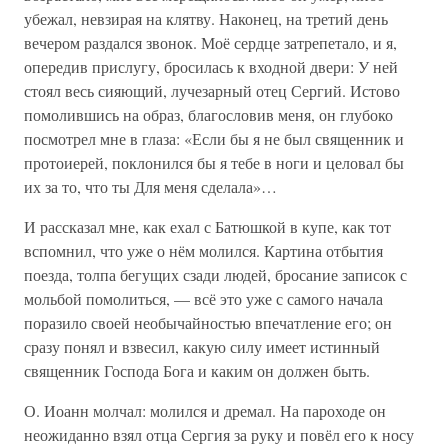
убежал, невзирая на клятву. Наконец, на третий день
вечером раздался звонок. Моё сердце затрепетало, и я,
опередив прислугу, бросилась к входной двери: У ней
стоял весь сияющий, лучезарный отец Сергий. Истово
помолившись на образ, благословив меня, он глубоко
посмотрел мне в глаза: «Если бы я не был священник и
протоиерей, поклонился бы я тебе в ноги и целовал бы
их за то, что ты Для меня сделала»…
И рассказал мне, как ехал с Батюшкой в купе, как тот
вспомнил, что уже о нём молился. Картина отбытия
поезда, толпа бегущих сзади людей, бросание записок с
мольбой помолиться, — всё это уже с самого начала
поразило своей необычайностью впечатление его; он
сразу понял и взвесил, какую силу имеет истинный
священник Господа Бога и каким он должен быть.
О. Иоанн молчал: молился и дремал. На пароходе он
неожиданно взял отца Сергия за руку и повёл его к носу