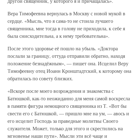
другой священник, у которого я и причащалась».
Вера Тимофеевна вернулась в Москву с новой мукой в
сердце. «Мысль, что я сама-то не стоила лучшего
священника, мне тогда в голову не приходила, к себе я
была снисходительна, а к нему требовательна».
После этого здоровье её пошло на убыль. «Доктора
послали за границу, оттуда отправили обратно, находя
положение безнадёжным», — пишет она. Исцелил Веру
Тимофеевну отец Иоанн Кронштадтский, к которому она
обратилась по совету близких.
«Вскоре после моего возрождения и знакомства с
Батюшкой, как-то неожиданно для меня самой воскресла
в памяти фигура немощного священника из Т. «Вот бы
свести его с Батюшкой, — пришло мне на ум, — авось и
его исцелит Господь за праведные молитвы Своего
служителя. Может, только для этого и скрестились на
мгновенье наши пути». Мысли эти всё чаще и