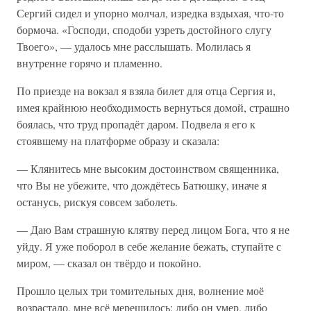
Сергий сидел и упорно молчал, изредка вздыхая, что-то
бормоча. «Господи, сподоби узреть достойного слугу
Твоего», — удалось мне расслышать. Молилась я
внутренне горячо и пламенно.
По приезде на вокзал я взяла билет для отца Сергия и,
имея крайнюю необходимость вернуться домой, страшно
боялась, что труд пропадёт даром. Подвела я его к
стоявшему на платформе образу и сказала:
— Клянитесь мне высоким достоинством священника,
что Вы не убежите, что дождётесь Батюшку, иначе я
останусь, рискуя совсем заболеть.
— Даю Вам страшную клятву перед лицом Бога, что я не
уйду. Я уже поборол в себе желание бежать, ступайте с
миром, — сказал он твёрдо и покойно.
Прошло целых три томительных дня, волнение моё
возрастало, мне всё мерещилось: либо он умер, либо