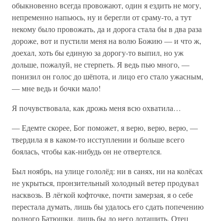
обыкновенно всегда провожают, один я ездить не могу,
непременно напьюсь, ну и берегли от сраму-то, а тут
некому было провожать, да и дорога стала бы в два раза
дороже, вот и пустили меня на волю Божию — и что ж,
доехал, хоть бы единую за дорогу-то выпил, но уж
дольше, пожалуй, не стерпеть. Я ведь пью много, —
понизил он голос до шёпота, и лицо его стало ужасным,
— мне ведь и бочки мало!
Я почувствовала, как дрожь меня всю охватила…
— Едемте скорее, Бог поможет, я верю, верю, верю, —
твердила я в каком-то исступлении и больше всего
боялась, чтобы как-нибудь он не отвертелся.
Был ноябрь, на улице гололёд: ни в санях, ни на колёсах
не укрыться, пронзительный холодный ветер продувал
насквозь. В лёгкой кофточке, почти замерзая, я о себе
перестала думать, лишь бы удалось его сдать попечению
родного Батюшки, лишь бы до него дотащить. Отец