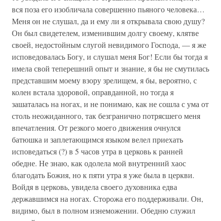
вся поза его изобличала совершенно пьяного человека…
Меня он не слушал, да и ему ли я открывала свою душу?
Он был свидетелем, изменившим долгу своему, клятве
своей, недостойным слугой невидимого Господа, — я же
исповедовалась Богу, и слушал меня Бог! Если бы тогда я
имела свой теперешний опыт и знание, я бы не смутилась
представшим моему взору зрелищем, я бы, вероятно, с
колен встала здоровой, оправданной, но тогда я
зашаталась на ногах, и не понимаю, как не сошла с ума от
столь неожиданного, так безгранично потрясшего меня
впечатления. От резкого моего движения очнулся
батюшка и заплетающимся языком велел приехать
исповедаться (?) в 5 часов утра в церковь к ранней
обедне. Не знаю, как одолела мой внутренний хаос
благодать Божия, но к пяти утра я уже была в церкви.
Войдя в церковь, увидела своего духовника едва
державшимся на ногах. Сторожа его поддерживали. Он,
видимо, был в полном изнеможении. Обедню служил