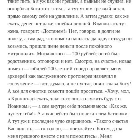
тянет пить, а я уж как ни грешен, а пьяный не служил, не
оскорблял Бога хоть этим… а тут утром трезвый встал,
прямо самому себе на удивление. А затем думаю: как же
ехать, денег нет даже копейки лишней. Взмолилась тут
жена, говорит: «Достанем!» Нет, говорю, в долги не
полезу, а сам рад, что помеха нашлась: да вдруг откуда ни
возьмись, пришли жене деньги после покойного
митрополита Московского — 200 рублей; он ей был
родственник, отговорки и нет. Смотрю, на счастье, новая
помеха — юбилей 200-летний город справляет, меня
архиерей как заслуженного протоиерея назначил в
сослужение — вот, думаю, и не пустят, опять слава Богу!
А всё для очистки совести пошёл проситься. «Хочу, мол,
в Кронштадт ехать, такого-то числа служить буду с о.
Иоанном», — а сам внутри себя посмеиваюсь: «Как же,
пустят тебя!» А архиерей-то был почитателем Батюшки.
А тут уж и последнее чудо свершилось. «Такого счастья
Вас лишать, — сказал он, — поезжайте с Богом, да за
меня грешного вместе с ним помолитесь». Меня