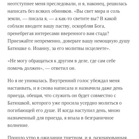
неотступнее меня преследовали, и я, наконец, решилась
написать без всяких обиняков. «Вы свет мира и соль
земли, — писала я, — а как-то светите вы? В какой
соблазн вводите вашу паству, оскорбляя Бога,
пренебрегая интересами вверенного вам стада?
Приезжайте непременно, доверьте вашу немощную душу
Батюшке о. Иоанну, за его молитвы исцелеете».
«Не могу обращаться к другим в деле, где сам себе
помочь должен», — ответил он.
Но я не унималась. Внутренний голос убеждал меня
настаивать, и я снова написала и назначила даже день
приезда, обещая, что служить он будет совместно с
Батюшкой, которого уже просила усердно молиться о
погибающей его душе. И когда наступил день, мною
назначенный для приезда, я впала в безграничное
волнение.
Прошло утро в ожидании тщетном, и я, разочарованная,