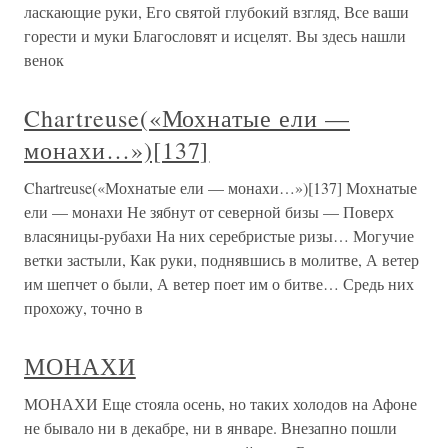
ласкающие руки, Его святой глубокий взгляд, Все ваши
горести и муки Благословят и исцелят. Вы здесь нашли
венок
Chartreuse(«Мохнатые ели —
монахи…»)[137]
Chartreuse(«Мохнатые ели — монахи…»)[137] Мохнатые
ели — монахи Не зябнут от северной бизы — Поверх
власяницы-рубахи На них серебристые ризы… Могучие
ветки застыли, Как руки, поднявшись в молитве, А ветер
им шепчет о были, А ветер поет им о битве… Средь них
прохожу, точно в
МОНАХИ
МОНАХИ Еще стояла осень, но таких холодов на Афоне
не бывало ни в декабре, ни в январе. Внезапно пошли