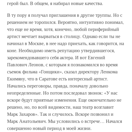
герой был. В общем, я набирал новые качества.
В ту пору я получал приглашения в другие труппы. Но с
решением не торопился. Вероятно, интуитивно понимал,
что еще не время, хотя, конечно, любой периферийный
артист мечтает вырваться в столицу. Однако если ты не
начинал в Москве, в нее надо приехать, как говорится, на
коне. Необходимо иметь репутацию утвердившегося,
зарекомендовавшего себя актера. И вот Евгений
Павлович Леонов, с которым я познакомился во время
съемок фильма «Гонщики», сказал директору Ленкома
Екимяну, что в Саратове есть интересный артист.
Начались переговоры, правда, поначалу довольно
неопределенные. Но потом последовал звонок: «У нас
вскоре будут приятные изменения. Еще окончательно не
решено, но, по всей видимости, наш театр возглавит
Марк Захаров». Так и случилось. Вскоре позвонил и
Марк Анатольевич. Мы условились о встрече… Начался
совершенно новый период в моей жизни.