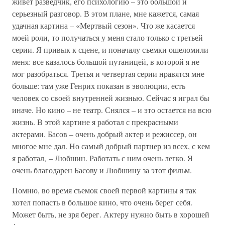
живет разведчик, его психологию – это большой и
серьезный разговор. В этом плане, мне кажется, самая
удачная картина – «Мертвый сезон». Что же касается
моей роли, то получаться у меня стало только с третьей
серии. Я привык к сцене, и поначалу съемки ошеломили
меня: все казалось большой путаницей, в которой я не
мог разобраться. Третья и четвертая серии нравятся мне
больше: там уже Генрих показан в эволюции, есть
человек со своей внутренней жизнью. Сейчас я играл бы
иначе. Но кино – не театр. Снялся – и это остается на всю
жизнь. В этой картине я работал с прекрасными
актерами. Басов – очень добрый актер и режиссер, он
многое мне дал. Но самый добрый партнер из всех, с кем
я работал, – Любшин. Работать с ним очень легко. Я
очень благодарен Басову и Любшину за этот фильм.
Помню, во время съемок своей первой картины я так
хотел попасть в большое кино, что очень берег себя.
Может быть, не зря берег. Актеру нужно быть в хорошей