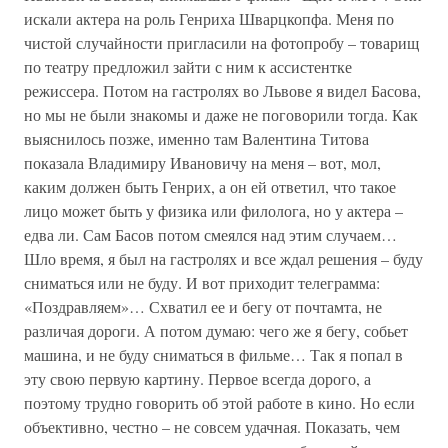
искали актера на роль Генриха Шварцкопфа. Меня по
чистой случайности пригласили на фотопробу – товарищ
по театру предложил зайти с ним к ассистентке
режиссера. Потом на гастролях во Львове я видел Басова,
но мы не были знакомы и даже не поговорили тогда. Как
выяснилось позже, именно там Валентина Титова
показала Владимиру Ивановичу на меня – вот, мол,
каким должен быть Генрих, а он ей ответил, что такое
лицо может быть у физика или филолога, но у актера –
едва ли. Сам Басов потом смеялся над этим случаем…
Шло время, я был на гастролях и все ждал решения – буду
сниматься или не буду. И вот приходит телеграмма:
«Поздравляем»… Схватил ее и бегу от почтамта, не
различая дороги. А потом думаю: чего же я бегу, собьет
машина, и не буду сниматься в фильме… Так я попал в
эту свою первую картину. Первое всегда дорого, а
поэтому трудно говорить об этой работе в кино. Но если
объективно, честно – не совсем удачная. Показать, чем