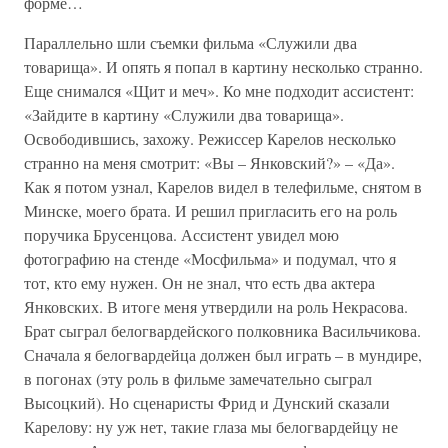
форме…
Параллельно шли съемки фильма «Служили два
товарища». И опять я попал в картину несколько странно.
Еще снимался «Щит и меч». Ко мне подходит ассистент:
«Зайдите в картину «Служили два товарища».
Освободившись, захожу. Режиссер Карелов несколько
странно на меня смотрит: «Вы – Янковский?» – «Да».
Как я потом узнал, Карелов видел в телефильме, снятом в
Минске, моего брата. И решил пригласить его на роль
поручика Брусенцова. Ассистент увидел мою
фотографию на стенде «Мосфильма» и подумал, что я
тот, кто ему нужен. Он не знал, что есть два актера
Янковских. В итоге меня утвердили на роль Некрасова.
Брат сыграл белогвардейского полковника Васильчикова.
Сначала я белогвардейца должен был играть – в мундире,
в погонах (эту роль в фильме замечательно сыграл
Высоцкий). Но сценаристы Фрид и Дунский сказали
Карелову: ну уж нет, такие глаза мы белогвардейцу не