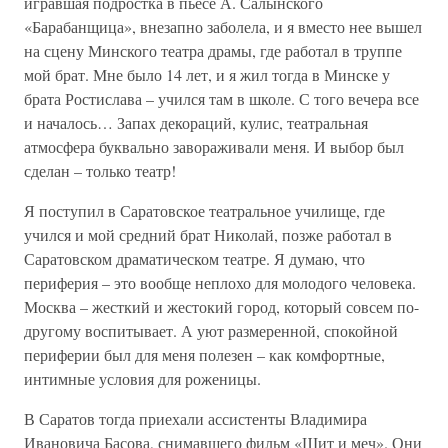
игравшая подростка в пьесе А. Салынского
«Барабанщица», внезапно заболела, и я вместо нее вышел
на сцену Минского театра драмы, где работал в труппе
мой брат. Мне было 14 лет, и я жил тогда в Минске у
брата Ростислава – учился там в школе. С того вечера все
и началось… Запах декораций, кулис, театральная
атмосфера буквально завораживали меня. И выбор был
сделан – только театр!
Я поступил в Саратовское театральное училище, где
учился и мой средний брат Николай, позже работал в
Саратовском драматическом театре. Я думаю, что
периферия – это вообще неплохо для молодого человека.
Москва – жесткий и жестокий город, который совсем по-
другому воспитывает. А уют размеренной, спокойной
периферии был для меня полезен – как комфортные,
интимные условия для роженицы.
В Саратов тогда приехали ассистенты Владимира
Ивановича Басова, снимавшего фильм «Щит и меч». Они