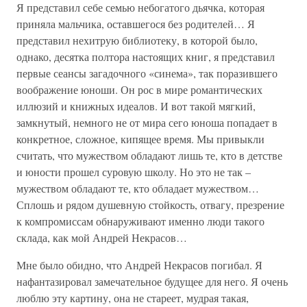
Я представил себе семью небогатого дьячка, которая
приняла мальчика, оставшегося без родителей… Я
представил нехитрую библиотеку, в которой было,
однако, десятка полтора настоящих книг, я представил
первые сеансы загадочного «синема», так поразившего
воображение юноши. Он рос в мире романтических
иллюзий и книжных идеалов. И вот такой мягкий,
замкнутый, немного не от мира сего юноша попадает в
конкретное, сложное, кипящее время. Мы привыкли
считать, что мужеством обладают лишь те, кто в детстве
и юности прошел суровую школу. Но это не так –
мужеством обладают те, кто обладает мужеством…
Сплошь и рядом душевную стойкость, отвагу, презрение
к компромиссам обнаруживают именно люди такого
склада, как мой Андрей Некрасов…
Мне было обидно, что Андрей Некрасов погибал. Я
нафантазировал замечательное будущее для него. Я очень
люблю эту картину, она не стареет, мудрая такая,