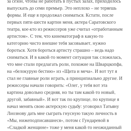
за сезон, чтобы не работать в пустых залах, приходилось
выпускать до семи премьер. Это неплохо – не теряешь
формы. И еще я продолжал сниматься. Кстати, после
первых пяти-шести картин меня, актера Саратовского
театра, кое-кто из режиссеров уже считал «отработанным
артистом». С тем, что кинематограф в какую-то
категорию чисто внешне тебя засовывает, нужно
бороться. Хотя бороться артисту страшно – ведь надо
сниматься. И в какой-то момент ситуация так сложилась,
что мне стали предлагать роли, похожие на Шварцкопфа,
на «белокурую бестию» из «Щита и меча». И вот тут я
стал не главные роли играть, а принципиально другие. И
режиссеры начали говорить: «Олег, у тебя вот эта
картина довольно средняя, но ты там какой-то новый,
другой, забавный». И вот так по крупице, по крупице я
начал менять свою актерскую судьбу: уговорил Татьяну
Лиознову дать мне сыграть гнусную такую личность в
«Мы, нижеподписавшиеся», потом с Гундаревой в
«Сладкой женщине» тоже у меня какой-то неожиданный