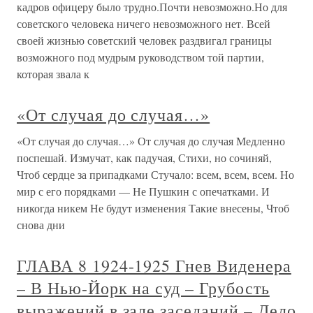
кадров офицеру было трудно.Почти невозможно.Но для
советского человека ничего невозможного нет. Всей
своей жизнью советский человек раздвигал границы
возможного под мудрым руководством той партии,
которая звала к
«От случая до случая…»
«От случая до случая…» От случая до случая Медленно
поспешай. Измучат, как падучая, Стихи, но сочиняй,
Чтоб сердце за припадками Стучало: всем, всем, всем. Но
мир с его порядками — Не Пушкин с опечатками. И
никогда никем Не будут изменения Такие внесены, Чтоб
снова дни
ГЛАВА 8 1924-1925 Гнев Виденера
– В Нью-Йорк на суд – Грубость
выражений в зале заседаний – Дело