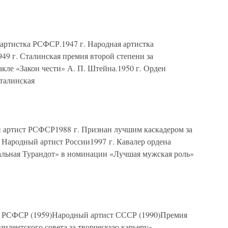
 артистка РСФСР.1947 г. Народная артистка
49 г. Сталинская премия второй степени за
кле «Закон чести» А. П. Штейна.1950 г. Орден
Сталинская
й артист РСФСР1988 г. Признан лучшим каскадером за
 Народный артист России1997 г. Кавалер ордена
альная Турандот» в номинации «Лучшая мужская роль»
т РСФСР (1959)Народный артист СССР (1990)Премия
идентского совета за творческую карьеру»