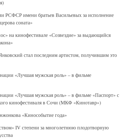
я)
мии РСФСР имени братьев Васильевых за исполнение
церова соната»
инос» на кинофестивале «Созвездие» за выдающийся
акона»
Янковский стал последним артистом, получившим это
инации «Лучшая мужская роль» – в фильме
инации «Лучшая мужская роль» – в фильме «Паспорт» с
кого кинофестиваля в Сочи (МКФ «Кинотавр»)
анжонкова «Кинособытие года»
чеством» IV степени за многолетнюю плодотворную
усства