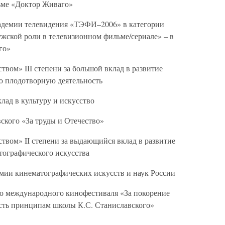
ьме «Доктор Живаго»
кадемии телевидения «ТЭФИ–2006» в категории
ской роли в телевизионном фильме/сериале» – в
го»
ством» III степени за большой вклад в развитие
ю плодотворную деятельность
лад в культуру и искусство
ского «За труды и Отечество»
ством» II степени за выдающийся вклад в развитие
тографического искусства
мии кинематографических искусств и наук России
о международного кинофестиваля «За покорение
ость принципам школы К.С. Станиславского»