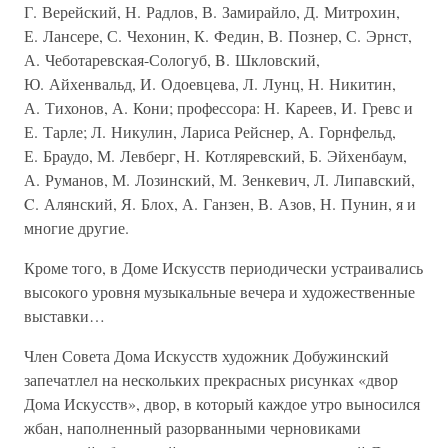
Г. Верейский, Н. Радлов, В. Замирайло, Д. Митрохин,
Е. Лансере, С. Чехонин, К. Федин, В. Познер, С. Эрнст,
А. Чеботаревская-Сологуб, B. Шкловский,
Ю. Айхенвальд, И. Одоевцева, Л. Лунц, Н. Никитин,
А. Тихонов, А. Кони; профессора: Н. Кареев, И. Гревс и
Е. Тарле; Л. Никулин, Лариса Рейснер, А. Горнфельд,
Е. Браудо, М. Левберг, Н. Котляревский, Б. Эйхенбаум,
А. Руманов, М. Лозинский, М. Зенкевич, Л. Липавский,
C. Алянский, Я. Блох, А. Ганзен, В. Азов, Н. Пунин, я и
многие другие.
Кроме того, в Доме Искусств периодически устраивались
высокого уровня музыкальные вечера и художественные
выставки…
Член Совета Дома Искусств художник Добужинский
запечатлел на нескольких прекрасных рисунках «двор
Дома Искусств», двор, в который каждое утро выносился
жбан, наполненный разорванными черновиками