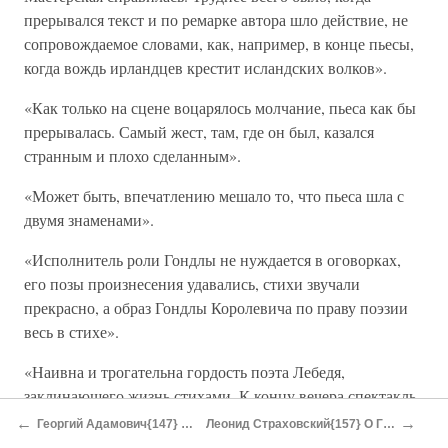
прерывался текст и по ремарке автора шло действие, не
сопровождаемое словами, как, например, в конце пьесы,
когда вождь ирландцев крестит исландских волков».
«Как только на сцене воцарялось молчание, пьеса как бы
прерывалась. Самый жест, там, где он был, казался
странным и плохо сделанным».
«Может быть, впечатлению мешало то, что пьеса шла с
двумя знаменами».
«Исполнитель роли Гондлы не нуждается в оговорках,
его позы произнесения удавались, стихи звучали
прекрасно, а образ Гондлы Королевича по праву поэзии
весь в стихе».
«Наивна и трогательна гордость поэта Лебедя,
заклинающего жизнь стихами. К концу вечера спектакль
как-то спадал… Я думаю, что это объясняется, кроме
←
→
Георгий Адамович{147} Николай Гумилев
Леонид Страховский{157} О Гумилеве. 1886–1921
случайных причин, и малым мастерством