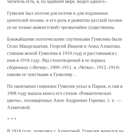
читатель есть, я, по крайней мере, видел одного».
Гумилев был поэтом для поэтов и для подлинных
ценителей поэзии, и его роль в развитии русской поэзии
(и не только акмеистской) чрезвычайно существенна.
Ближайшими поэтическими спутниками Гумилева были
Осип Мандельштам, Георгий Иванов и Анна Ахматова,
ставшая женой Гумилева в 1910 году и расставшаяся с
ним в 1918 году. Ряд стихотворений в ее первых
сборниках («Вечер», 1909–1911, и «Четки», 1912–1914)
навеян ее чувствами к Гумилеву…
По окончании гимназии Гумилев уехал в Париж, и там в
1908 году вышла книга его стихов «Романтические
цветы», посвященных Анне Андреевне Горенко, т. е. —
Ахматовой.
* * *
В 1918 году, разведясь с Ахматовой, Гумилев женился на