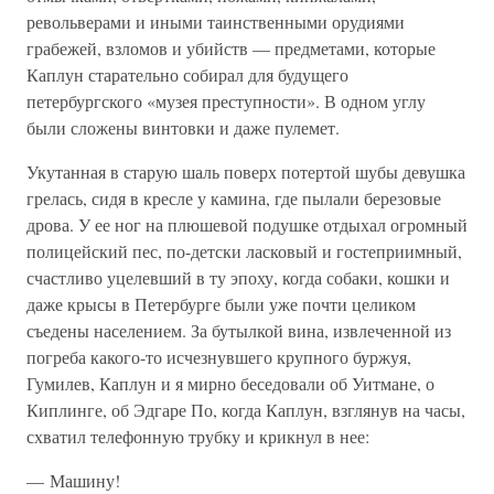
револьверами и иными таинственными орудиями
грабежей, взломов и убийств — предметами, которые
Каплун старательно собирал для будущего
петербургского «музея преступности». В одном углу
были сложены винтовки и даже пулемет.
Укутанная в старую шаль поверх потертой шубы девушка
грелась, сидя в кресле у камина, где пылали березовые
дрова. У ее ног на плюшевой подушке отдыхал огромный
полицейский пес, по-детски ласковый и гостеприимный,
счастливо уцелевший в ту эпоху, когда собаки, кошки и
даже крысы в Петербурге были уже почти целиком
съедены населением. За бутылкой вина, извлеченной из
погреба какого-то исчезнувшего крупного буржуя,
Гумилев, Каплун и я мирно беседовали об Уитмане, о
Киплинге, об Эдгаре По, когда Каплун, взглянув на часы,
схватил телефонную трубку и крикнул в нее:
— Машину!