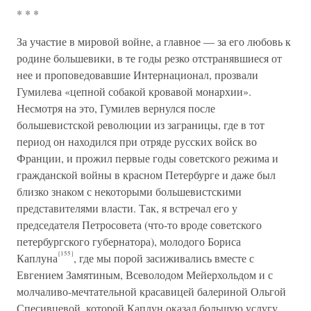
* * *
За участие в мировой войне, а главное — за его любовь к
родине большевики, в те годы резко отстранявшиеся от
нее и проповедовавшие Интернационал, прозвали
Гумилева «цепной собакой кровавой монархии».
Несмотря на это, Гумилев вернулся после
большевистской революции из заграницы, где в тот
период он находился при отряде русских войск во
Франции, и прожил первые годы советского режима и
гражданской войны в красном Петербурге и даже был
близко знаком с некоторыми большевистскими
представителями власти. Так, я встречал его у
председателя Петросовета (что-то вроде советского
петербургского губернатора), молодого Бориса
{155}
Каплуна
, где мы порой засиживались вместе с
Евгением Замятиным, Всеволодом Мейерхольдом и с
молчаливо-мечтательной красавицей балериной Ольгой
Спесивцевой, которой Каплун оказал большую услугу,