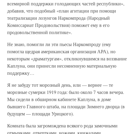
всемирной поддержки голодающих частей республики»,
добавив, что подобный «план агитации при помощи
театрализации лозунгов Наркомпрода (Народный
Комиссариат Продовольствия) поможет ему в его
продовольственной политике».
Не знаю, помогли ли эти пьесы Наркомпроду (ему
помогла щедрая американская организация АРА), но
некоторым «драматургам», откликнувшимся на воззвание
Каплуна, они принесли несомненную материальную
поддержку…
Я не забуду тот морозный день, или — вернее — те
морозные сумерки 1919 года: было около 7 часов вечера.
Мы сидели в обширном кабинете Каплуна, в доме
бывшего Главного штаба, на площади Зимнего дворца (в
будущем — площади Урицкого).
Комната была загромождена всякого рода замочными
отмычками, отвертками, ножами, кинжалами,