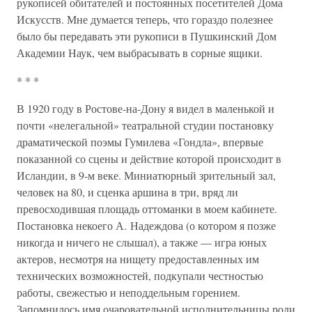
рукописей обитателей и постоянных посетителей Дома
Искусств. Мне думается теперь, что гораздо полезнее
было бы передавать эти рукописи в Пушкинский Дом
Академии Наук, чем выбрасывать в сорные ящики.
* * *
В 1920 году в Ростове-на-Дону я видел в маленькой и
почти «нелегальной» театральной студии постановку
драматической поэмы Гумилева «Гондла», впервые
показанной со сцены и действие которой происходит в
Исландии, в 9-м веке. Миниатюрный зрительный зал,
человек на 80, и сценка аршина в три, вряд ли
превосходившая площадь оттоманки в моем кабинете.
Постановка некоего А. Надеждова (о котором я позже
никогда и ничего не слышал), а также — игра юных
актеров, несмотря на нищету предоставленных им
технических возможностей, подкупали честностью
работы, свежестью и неподдельным горением.
Запомнилось имя очаровательной исполнительницы роли