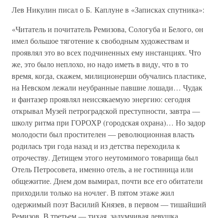
Лев Никулин писал о Б. Каплуне в «Записках спутника»:
«Читатель и почитатель Ремизова, Сологуба и Белого, он
имел большое тяготение к свободным художествам и
проявлял это во всех подчиненных ему инстанциях. Что
же, это было неплохо, но надо иметь в виду, что в то
время, когда, скажем, милиционерши обучались пластике,
на Невском лежали неубранные павшие лошади… Чудак
и фантазер проявлял неиссякаемую энергию: сегодня
открывал Музей петроградской преступности, завтра —
школу ритма при ГОРОХР (городская охрана)… Но задор
молодости был простителен — революционная власть
родилась три года назад и из детства переходила к
отрочеству. Детищем этого неутомимого товарища был
Отель Петросовета, именно отель, а не гостиница или
общежитие. Днем дом вымирал, почти все его обитатели
приходили только на ночлег. В пятом этаже жил
одержимый поэт Василий Князев, в первом — тишайший
Ремизов. В третьем — тихая, задумчивая девушка,