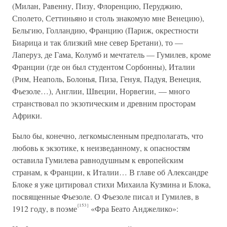
(Милан, Равенну, Пизу, Флоренцию, Перуджию,
Сполето, Сеттиньяно и столь знакомую мне Венецию),
Бельгию, Голландию, Францию (Париж, окрестности
Биарица и так близкий мне север Бретани), то —
Лаперуз, де Гама, Колумб и мечтатель — Гумилев, кроме
Франции (где он был студентом Сорбонны), Италии
(Рим, Неаполь, Болонья, Пиза, Генуя, Падуя, Венеция,
Фьезоле…), Англии, Швеции, Норвегии, — много
странствовал по экзотическим и древним просторам
Африки.
Было бы, конечно, легкомысленным предполагать, что
любовь к экзотике, к неизведанному, к опасностям
оставила Гумилева равнодушным к европейским
странам, к Франции, к Италии… В главе об Александре
Блоке я уже цитировал стихи Михаила Кузмина и Блока,
посвященные Фьезоле. О Фьезоле писал и Гумилев, в
{153}
1912 году, в поэме
«Фра Беато Анджелико»: