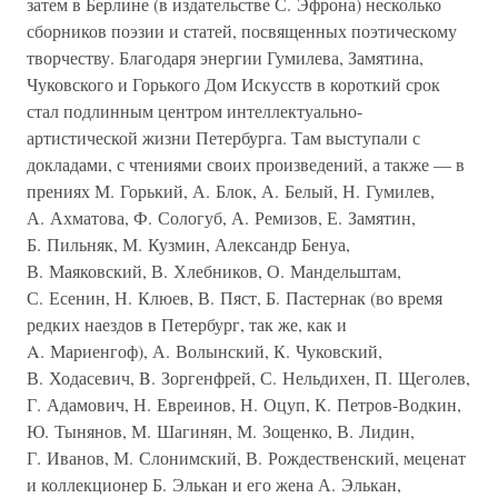
затем в Берлине (в издательстве С. Эфрона) несколько
сборников поэзии и статей, посвященных поэтическому
творчеству. Благодаря энергии Гумилева, Замятина,
Чуковского и Горького Дом Искусств в короткий срок
стал подлинным центром интеллектуально-
артистической жизни Петербурга. Там выступали с
докладами, с чтениями своих произведений, а также — в
прениях М. Горький, А. Блок, А. Белый, Н. Гумилев,
А. Ахматова, Ф. Сологуб, А. Ремизов, Е. Замятин,
Б. Пильняк, М. Кузмин, Александр Бенуа,
В. Маяковский, В. Хлебников, О. Мандельштам,
С. Есенин, Н. Клюев, В. Пяст, Б. Пастернак (во время
редких наездов в Петербург, так же, как и
A. Мариенгоф), А. Волынский, К. Чуковский,
В. Ходасевич, B. Зоргенфрей, С. Нельдихен, П. Щеголев,
Г. Адамович, Н. Евреинов, Н. Оцуп, К. Петров-Водкин,
Ю. Тынянов, М. Шагинян, М. Зощенко, В. Лидин,
Г. Иванов, М. Слонимский, В. Рождественский, меценат
и коллекционер Б. Элькан и его жена А. Элькан,