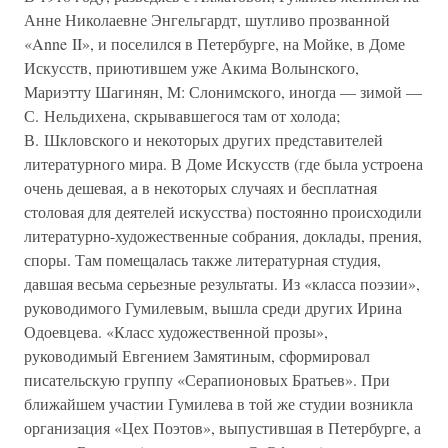
Анне Николаевне Энгельгардт, шутливо прозванной
«Anne II», и поселился в Петербурге, на Мойке, в Доме
Искусств, приютившем уже Акима Волынского,
Мариэтту Шагинян, М: Слонимского, иногда — зимой —
С. Нельдихена, скрывавшегося там от холода;
В. Шкловского и некоторых других представителей
литературного мира. В Доме Искусств (где была устроена
очень дешевая, а в некоторых случаях и бесплатная
столовая для деятелей искусства) постоянно происходили
литературно-художественные собрания, доклады, прения,
споры. Там помещалась также литературная студия,
давшая весьма серьезные результаты. Из «класса поэзии»,
руководимого Гумилевым, вышла среди других Ирина
Одоевцева. «Класс художественной прозы»,
руководимый Евгением Замятиным, сформировал
писательскую группу «Серапионовых Братьев». При
ближайшем участии Гумилева в той же студии возникла
организация «Цех Поэтов», выпустившая в Петербурге, а