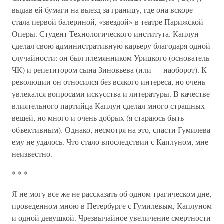
выдав ей бумаги на выезд за границу, где она вскоре
стала первой балериной, «звездой» в театре Парижской
Оперы. Студент Технологического института. Каплун
сделал свою административную карьеру благодаря одной
случайности: он был племянником Урицкого (основатель
ЧК) и репетитором сына Зиновьева (или — наоборот). К
революции он относился без всякого интереса, но очень
увлекался вопросами искусства и литературы. В качестве
влиятельного партийца Каплун сделал много страшных
вещей, но много и очень добрых (я стараюсь быть
объективным). Однако, несмотря на это, спасти Гумилева
ему не удалось. Что стало впоследствии с Каплуном, мне
неизвестно.
* * *
Я не могу все же не рассказать об одном трагическом дне,
проведенном мною в Петербурге с Гумилевым, Каплуном
и одной девушкой. Чрезвычайное увеличение смертности