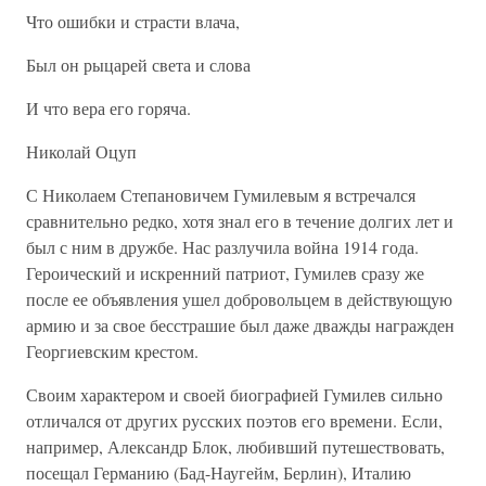
Что ошибки и страсти влача,
Был он рыцарей света и слова
И что вера его горяча.
Николай Оцуп
С Николаем Степановичем Гумилевым я встречался
сравнительно редко, хотя знал его в течение долгих лет и
был с ним в дружбе. Нас разлучила война 1914 года.
Героический и искренний патриот, Гумилев сразу же
после ее объявления ушел добровольцем в действующую
армию и за свое бесстрашие был даже дважды награжден
Георгиевским крестом.
Своим характером и своей биографией Гумилев сильно
отличался от других русских поэтов его времени. Если,
например, Александр Блок, любивший путешествовать,
посещал Германию (Бад-Наугейм, Берлин), Италию