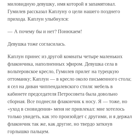
миловидную девушку, имя которой я запамятовал.
Гумилев рассказал Каплуну о цели нашего позднего
прихода. Каплун улыбнулся:
— А почему бы и нет? Понюхаем!
Девушка тоже согласилась.
Каплун принес из другой комнаты четыре маленьких
флакончика, наполненных эфиром. Девушка села в
вольтеровское кресло, Гумилев прилег на турецкую
оттоманку; Каплун — в кресло около письменного стола;
я сел на диван чиппендалевского стиля: мебель в
кабинете председателя Петросовета была довольно
сборная. Все поднесли флакончик к носу. Я — тоже, но
«уход в сновидения» меня не привлекал: мне хотелось
только увидеть, как это произойдет с другими, и я держал
флакончик так же, как другие, но твердо заткнув
горлышко пальцем.