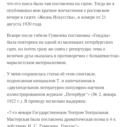
что его пьеса была там поставлена на сцене. Тогда же я
опубликовал мои краткие впечатления о ростовском
вечере в газете «Жизнь Искусства», в номере от 21
августа 1920 года.
Вскоре после гибели Гумилева постановка «Гондлы»
была повторена на одной из маленьких петербургских
сцен, но почти сразу же снята с репертуара: тема о
величии духа оказалась в противоречии с большевистско-
марксистским материализмом.
У меня сохранилась статья об этом спектакле,
подписанная инициалом Т. и напечатанная в
«двухнедельном литературно-популярно-научном
иллюстрированном журнале „Петербург“» (№ 2, январь
1922 г.). Я приведу несколько выдержек:
«7-го января Государственным Театром Театральная
Мастерская была поставлена драматическая поэма в 4-х
действиях Н. С. Гумилева „Гондла“».