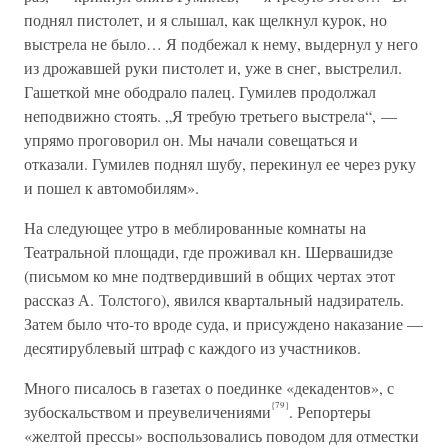
поднял пистолет, и я слышал, как щелкнул курок, но
выстрела не было… Я подбежал к нему, выдернул у него
из дрожавшей руки пистолет и, уже в снег, выстрелил.
Гашеткой мне ободрало палец. Гумилев продолжал
неподвижно стоять. „Я требую третьего выстрела“, —
упрямо проговорил он. Мы начали совещаться и
отказали. Гумилев поднял шубу, перекинул ее через руку
и пошел к автомобилям».
На следующее утро в меблированные комнаты на
Театральной площади, где проживал кн. Шервашидзе
(письмом ко мне подтвердивший в общих чертах этот
рассказ А. Толстого), явился квартальный надзиратель.
Затем было что-то вроде суда, и присуждено наказание —
десятирублевый штраф с каждого из участников.
Много писалось в газетах о поединке «декадентов», с
{79}
зубоскальством и преувеличениями
. Репортеры
«желтой прессы» воспользовались поводом для отместки