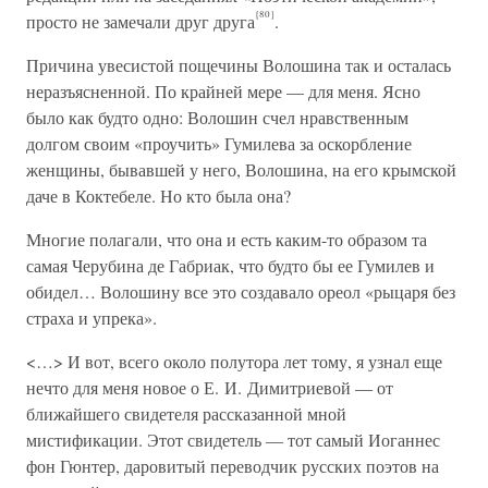
{80}
просто не замечали друг друга
.
Причина увесистой пощечины Волошина так и осталась
неразъясненной. По крайней мере — для меня. Ясно
было как будто одно: Волошин счел нравственным
долгом своим «проучить» Гумилева за оскорбление
женщины, бывавшей у него, Волошина, на его крымской
даче в Коктебеле. Но кто была она?
Многие полагали, что она и есть каким-то образом та
самая Черубина де Габриак, что будто бы ее Гумилев и
обидел… Волошину все это создавало ореол «рыцаря без
страха и упрека».
<…> И вот, всего около полутора лет тому, я узнал еще
нечто для меня новое о Е. И. Димитриевой — от
ближайшего свидетеля рассказанной мной
мистификации. Этот свидетель — тот самый Иоганнес
фон Гюнтер, даровитый переводчик русских поэтов на