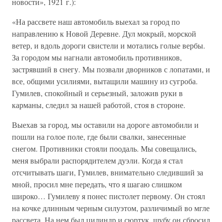
новости», 1921 г.):
«На рассвете наш автомобиль выехал за город по
направлению к Новой Деревне. Дул мокрый, морской
ветер, и вдоль дороги свистели и мотались голые вербы.
За городом мы нагнали автомобиль противников,
застрявший в снегу. Мы позвали дворников с лопатами, и
все, общими усилиями, вытащили машину из сугроба.
Гумилев, спокойный и серьезный, заложив руки в
карманы, следил за нашей работой, стоя в стороне.
Выехав за город, мы оставили на дороге автомобили и
пошли на голое поле, где были свалки, занесенные
снегом. Противники стояли поодаль. Мы совещались,
меня выбрали распорядителем дуэли. Когда я стал
отсчитывать шаги, Гумилев, внимательно следивший за
мной, просил мне передать, что я шагаю слишком
широко… Гумилеву я понес пистолет первому. Он стоял
на кочке длинным черным силуэтом, различимый во мгле
рассвета. На нем был цилиндр и сюртук, шубу он сбросил