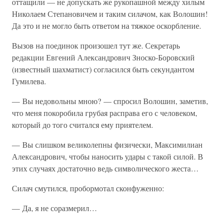
оттащили — не допускать же рукопашной между хилым
Николаем Степановичем и таким силачом, как Волошин!
Да это и не могло быть ответом на тяжкое оскорбление.
Вызов на поединок произошел тут же. Секретарь
редакции Евгений Александрович Зноско-Боровский
(известный шахматист) согласился быть секундантом
Гумилева.
— Вы недовольны мною? — спросил Волошин, заметив,
что меня покоробила грубая расправа его с человеком,
который до того считался ему приятелем.
— Вы слишком великолепны физически, Максимилиан
Александрович, чтобы наносить удары с такой силой. В
этих случаях достаточно ведь символического жеста…
Силач смутился, пробормотал сконфуженно:
— Да, я не соразмерил…