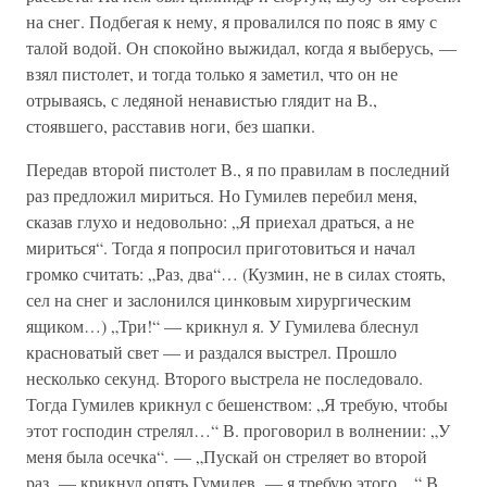
на снег. Подбегая к нему, я провалился по пояс в яму с
талой водой. Он спокойно выжидал, когда я выберусь, —
взял пистолет, и тогда только я заметил, что он не
отрываясь, с ледяной ненавистью глядит на В.,
стоявшего, расставив ноги, без шапки.
Передав второй пистолет В., я по правилам в последний
раз предложил мириться. Но Гумилев перебил меня,
сказав глухо и недовольно: „Я приехал драться, а не
мириться“. Тогда я попросил приготовиться и начал
громко считать: „Раз, два“… (Кузмин, не в силах стоять,
сел на снег и заслонился цинковым хирургическим
ящиком…) „Три!“ — крикнул я. У Гумилева блеснул
красноватый свет — и раздался выстрел. Прошло
несколько секунд. Второго выстрела не последовало.
Тогда Гумилев крикнул с бешенством: „Я требую, чтобы
этот господин стрелял…“ В. проговорил в волнении: „У
меня была осечка“. — „Пускай он стреляет во второй
раз, — крикнул опять Гумилев, — я требую этого…“ В.