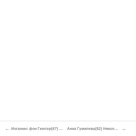
←
→
Иоганнес фон Гюнтер{67} Под восточным ветром
Анна Гумилева{82} Николай Степанович Гумилев