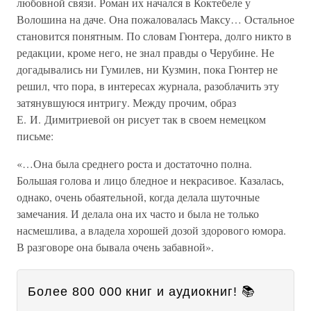
любовной связи. Роман их начался в Коктебеле у
Волошина на даче. Она пожаловалась Максу… Остальное
становится понятным. По словам Гюнтера, долго никто в
редакции, кроме него, не знал правды о Черубине. Не
догадывались ни Гумилев, ни Кузмин, пока Гюнтер не
решил, что пора, в интересах журнала, разоблачить эту
затянувшуюся интригу. Между прочим, образ
Е. И. Димитриевой он рисует так в своем немецком
письме:
«…Она была среднего роста и достаточно полна.
Большая голова и лицо бледное и некрасивое. Казалась,
однако, очень обаятельной, когда делала шуточные
замечания. И делала она их часто и была не только
насмешлива, а владела хорошей дозой здорового юмора.
В разговоре она бывала очень забавной».
Более 800 000 книг и аудиокниг! 📚