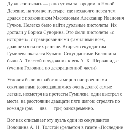
Дуэль состоялась — рано утром за городом, в Новой
Деревне, на том же пустыре, где незадолго перед тем
дрался с полковником Мясоедовым Александр Иванович
Гучков. Нелегко было найти дуэльные пистолеты. Их
достали у Бориса Суворина. Это были пистолеты «с
историей», с гравированными фамилиями всех,
дравшихся на них раньше. Вторым секундантом
Гумилева оказался Кузмин. Секундантами Волошина
были А. Толстой и художник князь А. К. Шервашидзе
(ученик Головина по декорационной части).
Условия были выработаны мирно настроенными
секундантами (совещавшимися очень долго) самые
легкие, несмотря на протесты Гумилева: один выстрел с
места, на расстоянии двадцати пяти шагов; стрелять по
команде (раз — два — три) одновременно.
Вот как описывает эту дуэль один из секундантов
Волошина А. Н. Толстой (фельетон в газете «Последние