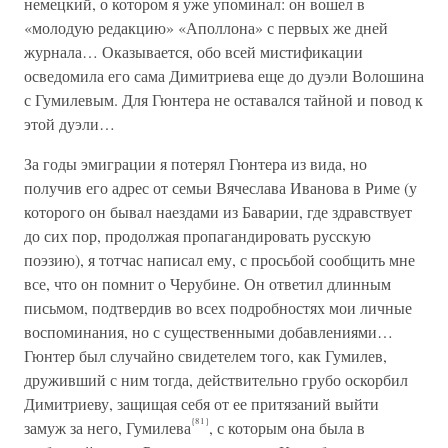
немецкий, о котором я уже упоминал: он вошел в
«молодую редакцию» «Аполлона» с первых же дней
журнала… Оказывается, обо всей мистификации
осведомила его сама Димитриева еще до дуэли Волошина
с Гумилевым. Для Гюнтера не оставался тайной и повод к
этой дуэли…
За годы эмиграции я потерял Гюнтера из вида, но
получив его адрес от семьи Вячеслава Иванова в Риме (у
которого он бывал наездами из Баварии, где здравствует
до сих пор, продолжая пропагандировать русскую
поэзию), я тотчас написал ему, с просьбой сообщить мне
все, что он помнит о Черубине. Он ответил длинным
письмом, подтвердив во всех подробностях мои личные
воспоминания, но с существенными добавлениями…
Гюнтер был случайно свидетелем того, как Гумилев,
друживший с ним тогда, действительно грубо оскорбил
Димитриеву, защищая себя от ее притязаний выйти
{81}
замуж за него, Гумилева
, с которым она была в