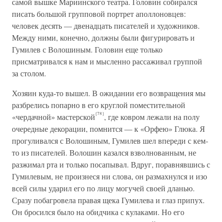
самой вышке Мариинского театра. Головин собирался
писать большой групповой портрет аполлоновцев:
человек десять — двенадцать писателей и художников.
Между ними, конечно, должны были фигурировать и
Гумилев с Волошиным. Головин еще только
присматривался к нам и мысленно рассаживал группой
за столом.
Хозяин куда-то вышел. В ожидании его возвращения мы
разбрелись попарно в его круглой поместительной
{78}
«чердачной» мастерской
, где ковром лежали на полу
очередные декорации, помнится — к «Орфею» Глюка. Я
прогуливался с Волошиным, Гумилев шел впереди с кем-
то из писателей. Волошин казался взволнованным, не
разжимал рта и только посапывал. Вдруг, поравнявшись с
Гумилевым, не произнеся ни слова, он размахнулся и изо
всей силы ударил его по лицу могучей своей дланью.
Сразу побагровела правая щека Гумилева и глаз припух.
Он бросился было на обидчика с кулаками. Но его