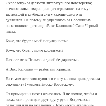
«Аполлону» за дерзости литературного новаторства;
всевозможные «вариации» разыгрывались на тему о
застрявшей в глубоком снегу калоше одного из
дуэлянтов. Не потому ли укрепилось за Волошиным
насмешливое прозвище «Вакс Калошин»? Саша Черный
писал:
Боже, что будет с моей популярностью,
Боже, что будет с моим кошельком?
Назовет меня Пильский дикой бездарностью,
А Вакс Калошин — разбитым горшком.
На самом деле завязнувшая в снегу калоша принадлежала
секунданту Гумилева Зноско-Боровскому.
От примирения поэты отказались. Я не помню, чтобы и
позже они протянули друг другу руки. Встречаясь в
редакции или на заседаниях «Поэтической академии»,