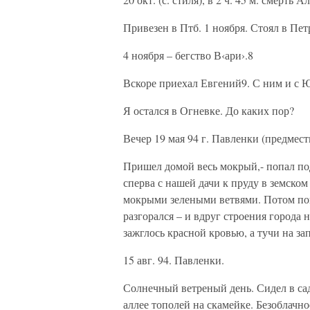
Привезен в Птб. 1 ноября. Стоял в Пет
4 ноября – бегство В‹ари›.8
Вскоре приехал Евгений9. С ним и с 
Я остался в Огневке. До каких пор?
Вечер 19 мая 94 г. Павленки (предмест
Пришел домой весь мокрый,- попал по
сперва с нашей дачи к пруду в земско
мокрыми зелеными ветвями. Потом поше
разгорался – и вдруг строения города 
зажглось красной кровью, а тучи на за
15 авг. 94. Павленки.
Солнечный ветреный день. Сидел в сад
аллее тополей на скамейке. Безоблачно