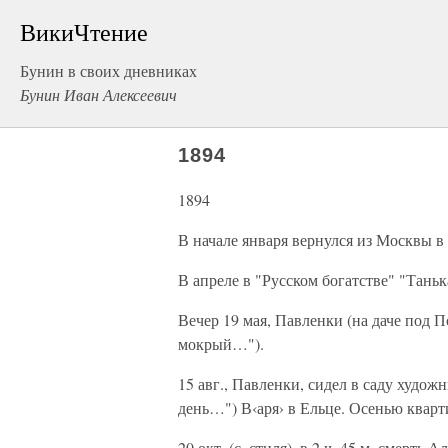
ВикиЧтение
Бунин в своих дневниках
Бунин Иван Алексеевич
1894
1894
В начале января вернулся из Москвы в 
В апреле в "Русском богатстве" "Танька
Вечер 19 мая, Павленки (на даче под П
мокрый…").
15 авг., Павленки, сидел в саду худо
день…") В‹аря› в Ельце. Осенью квар
20 окт. (с. стиля), в 2 ч. 45 м. смерть 