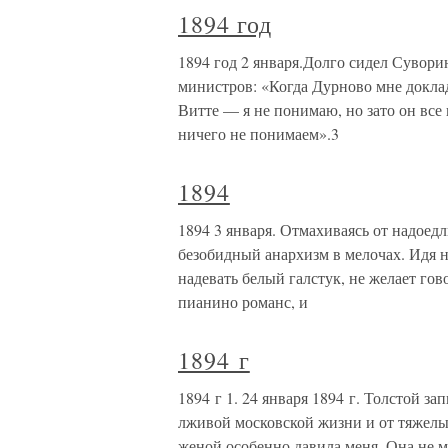
1894 год
1894 год 2 января.Долго сидел Суворин
министров: «Когда Дурново мне доклад
Витте — я не понимаю, но зато он все
ничего не понимаем».3
1894
1894 3 января. Отмахиваясь от надоед
безобидный анархизм в мелочах. Идя на
надевать белый галстук, не желает го
пианино романс, и
1894 г
1894 г 1. 24 января 1894 г. Толстой з
лживой московской жизни и от тяжелы
женой особенно давила меня. Она не мог