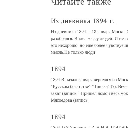
Читайте также
Из дневника 1894 г.
Из дневника 1894 г. 18 января Москва
разобрался. Видел массу людей. И не то
это нехорошо, но еще более чувствуе
мысль.Не только люди
1894
1894 В начале января вернулся из Моск
"Русском богатстве" "Танька" (?). Вече
закат (запись: "Пришел домой весь мок
Мясоедова (запись:
1894
1894 135.Анненская А.Н.Н.В. ГО