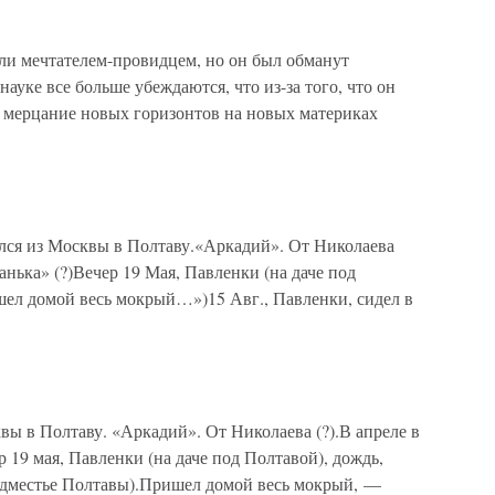
ли мечтателем-провидцем, но он был обманут
ауке все больше убеждаются, что из-за того, что он
ь мерцание новых горизонтов на новых материках
улся из Москвы в Полтаву.«Аркадий». От Николаева
Танька» (?)Вечер 19 Мая, Павленки (на даче под
ишел домой весь мокрый…»)15 Авг., Павленки, сидел в
квы в Полтаву. «Аркадий». От Николаева (?).В апреле в
р 19 мая, Павленки (на даче под Полтавой), дождь,
редместье Полтавы).Пришел домой весь мокрый, —