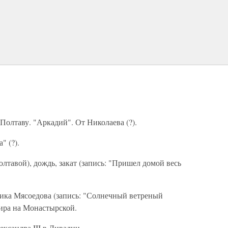
Полтаву. "Аркадий". От Николаева (?).
" (?).
олтавой), дождь, закат (запись: "Пришел домой весь
жника Мясоедова (запись: "Солнечный ветреный
тира на Монастырской.
Александра III в Ливадии.