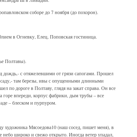
ропавловском соборе до 7 ноября (до похорон).
Юлием в Огневку, Елец, Поповская гостиница.
ье Полтавы).
д дождь,- с отяжелевшими от грязи сапогами. Прошел
м саду,- там березы, ивы с опущенными длинными
л по дороге в Полтаву, глядя на закат справа. Он все
на горе впереди, корпус фабрики, дым трубы – все
паде – блеском и пурпуром.
у художника Мясоедова10 (наш сосед, пишет меня), в
е небо широко и свежо открыто. Иногда ветер упадал,