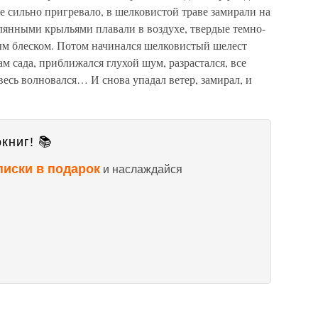
не сильно пригревало, в шелковистой траве замирали на
клянными крыльями плавали в воздухе, твердые темно-
вым блеском. Потом начинался шелковистый шелест
м сада, приближался глухой шум, разрастался, все
 весь волновался… И снова упадал ветер, замирал, и
книг! 📚
писки в подарок
и наслаждайся