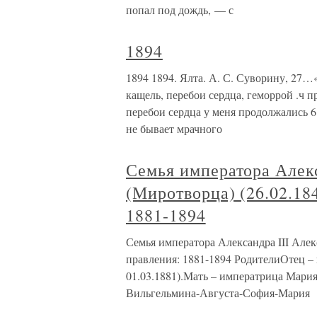
попал под дождь, — с
1894
1894 1894. Ялта. А. С. Суворину, 27…
кащель, перебои сердца, геморрой .ч п
перебои сердца у меня продолжались 6
не бывает мрачного
Семья императора Алек
(Миротворца) (26.02.18
1881-1894
Семья императора Александра III Алек
правления: 1881-1894 РодителиОтец – 
01.03.1881).Мать – императрица Мари
Вильгельмина-Августа-София-Мария