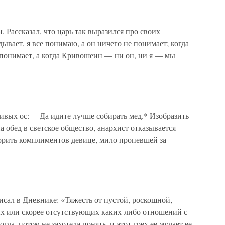
. Рассказал, что царь так выразился про своих
ывает, я все понимаю, а он ничего не понимает; когда
 понимает, а когда Кривошеин — ни он, ни я — мы
ливых ос:— Да идите лучше собирать мед.* Изобразить
 обед в светское общество, анархист отказывается
ворить комплиментов девице, мило пропевшей за
аписал в Дневнике: «Тяжесть от пустой, роскошной,
х или скорее отсутствующих каких-либо отношений с
ла, потом не захотела понять, и этот грех ее мучает ее