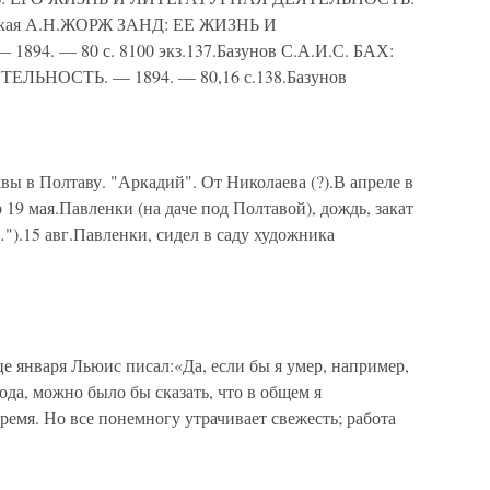
енская А.Н.ЖОРЖ ЗАНД: ЕЕ ЖИЗНЬ И
. — 80 с. 8100 экз.137.Базунов С.А.И.С. БАХ:
ЬНОСТЬ. — 1894. — 80,16 с.138.Базунов
вы в Полтаву. "Аркадий". От Николаева (?).В апреле в
р 19 мая.Павленки (на даче под Полтавой), дождь, закат
).15 авг.Павленки, сидел в саду художника
це января Льюис писал:«Да, если бы я умер, например,
ода, можно было бы сказать, что в общем я
емя. Но все понемногу утрачивает свежесть; работа