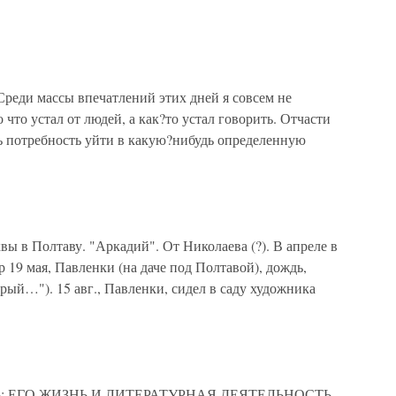
Среди массы впечатлений этих дней я совсем не
 что устал от людей, а как?то устал говорить. Отчасти
шь потребность уйти в какую?нибудь определенную
вы в Полтаву. "Аркадий". От Николаева (?). В апреле в
р 19 мая, Павленки (на даче под Полтавой), дождь,
рый…"). 15 авг., Павленки, сидел в саду художника
ГОЛЬ: ЕГО ЖИЗНЬ И ЛИТЕРАТУРНАЯ ДЕЯТЕЛЬНОСТЬ.