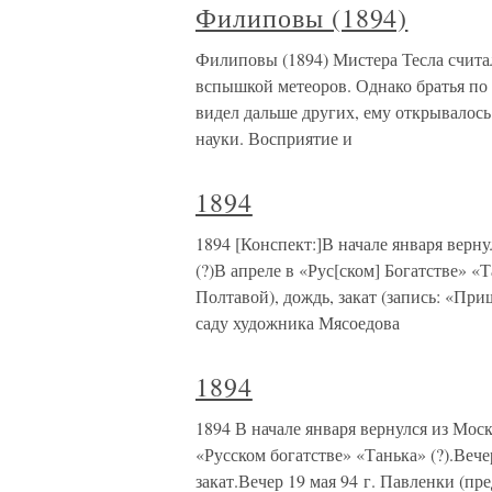
Филиповы (1894)
Филиповы (1894) Мистера Тесла счита
вспышкой метеоров. Однако братья по н
видел дальше других, ему открывалос
науки. Восприятие и
1894
1894 [Конспект:]В начале января верн
(?)В апреле в «Рус[ском] Богатстве» «
Полтавой), дождь, закат (запись: «Пр
саду художника Мясоедова
1894
1894 В начале января вернулся из Мос
«Русском богатстве» «Танька» (?).Вече
закат.Вечер 19 мая 94 г. Павленки (п