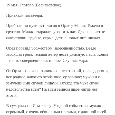
19 мая. Глотово (Васильевское).
Приехали позавчера.
Пробыли по пути пять часов в Орле у Маши. Тяжело и
грустно. Милая, старалась угостить нас. Для нас чистые
салфеточки, грубые, серые; дети в новых штанишках.
Орел поразил убожеством, заброшенностью. Везде
засохшая грязь, теплый ветер несет ужасную пыль. Конка
– нечто совершенно восточное. Скучная жара.
От Орла – новизна знакомых впечатлений, поля, деревни,
все родное, какое-то особенное, орловское; мужики с
замученными скукой лицами. Откуда эта мука скуки,
недовольства всем? На всем земном шаре нигде нет
этого.
В сумерках по Измалкову. У одной избы стоял мужик –
огромный, с очень обвислыми плечами, с длинной шеей,