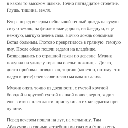
в каком-то высоком шлыке. Точно пятнадцатое столетие.
Глушь, тишина, земля.
Вчера перед вечером небольшой теплый дождь на сухую
сизую землю, на фиолетовые дороги, на бледную, еще
нежную, мягкую зелень сада. Ночью дождь обломный.
Встал больным. Глотово превратилось в грязную, темную
яму. После обеда пошли задами на кладбище.
Возвращались по страшной грязи по деревне. Мужик
покупал на улице у торгаша овечьи ножницы. Долго,
долго пробовал, оглядывал, торгаш (конечно, потому, что
надул в цене) очень советовал смазывать салом.
Мужик опять точно из древности, с густой круглой
бородой и круглой густой шапкой волос; верно, ходил
еще в извоз, плел лапти, пристукивал их кочедыгом при
лучине.
Перед вечером пошли на луг, на мельницу. Там
Абакумов со своими ястребиными глазами (много есть