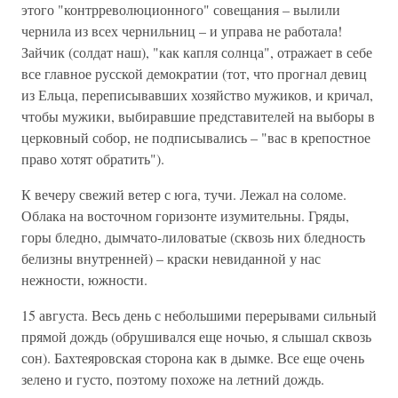
этого "контрреволюционного" совещания – вылили
чернила из всех чернильниц – и управа не работала!
Зайчик (солдат наш), "как капля солнца", отражает в себе
все главное русской демократии (тот, что прогнал девиц
из Ельца, переписывавших хозяйство мужиков, и кричал,
чтобы мужики, выбиравшие представителей на выборы в
церковный собор, не подписывались – "вас в крепостное
право хотят обратить").
К вечеру свежий ветер с юга, тучи. Лежал на соломе.
Облака на восточном горизонте изумительны. Гряды,
горы бледно, дымчато-лиловатые (сквозь них бледность
белизны внутренней) – краски невиданной у нас
нежности, южности.
15 августа. Весь день с небольшими перерывами сильный
прямой дождь (обрушивался еще ночью, я слышал сквозь
сон). Бахтеяровская сторона как в дымке. Все еще очень
зелено и густо, поэтому похоже на летний дождь.