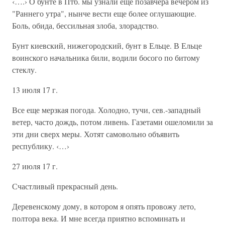
‹….› О бунте в Птб. мы узнали еще позавчера вечером из
"Раннего утра", нынче вести еще более оглушающие.
Боль, обида, бессильная злоба, злорадство.
Бунт киевский, нижегородский, бунт в Ельце. В Ельце
воинского начальника били, водили босого по битому
стеклу.
13 июля 17 г.
Все еще мерзкая погода. Холодно, тучи, сев.-западный
ветер, часто дождь, потом ливень. Газетами ошеломили за
эти дни сверх меры. Хотят самовольно объявить
республику. ‹…›
27 июля 17 г.
Счастливый прекрасный день.
Деревенскому дому, в котором я опять провожу лето,
полтора века. И мне всегда приятно вспоминать и