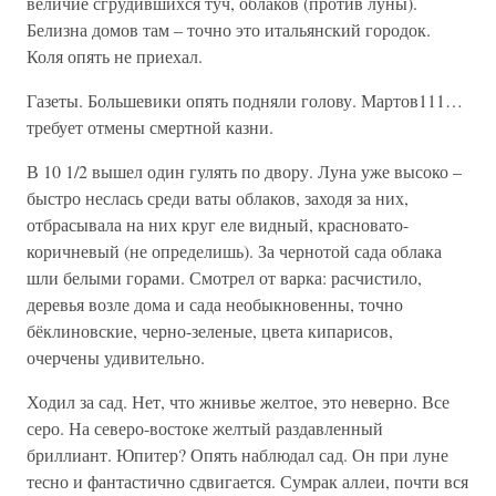
величие сгрудившихся туч, облаков (против луны).
Белизна домов там – точно это итальянский городок.
Коля опять не приехал.
Газеты. Большевики опять подняли голову. Мартов111…
требует отмены смертной казни.
В 10 1/2 вышел один гулять по двору. Луна уже высоко –
быстро неслась среди ваты облаков, заходя за них,
отбрасывала на них круг еле видный, красновато-
коричневый (не определишь). За чернотой сада облака
шли белыми горами. Смотрел от варка: расчистило,
деревья возле дома и сада необыкновенны, точно
бёклиновские, черно-зеленые, цвета кипарисов,
очерчены удивительно.
Ходил за сад. Нет, что жнивье желтое, это неверно. Все
серо. На северо-востоке желтый раздавленный
бриллиант. Юпитер? Опять наблюдал сад. Он при луне
тесно и фантастично сдвигается. Сумрак аллеи, почти вся