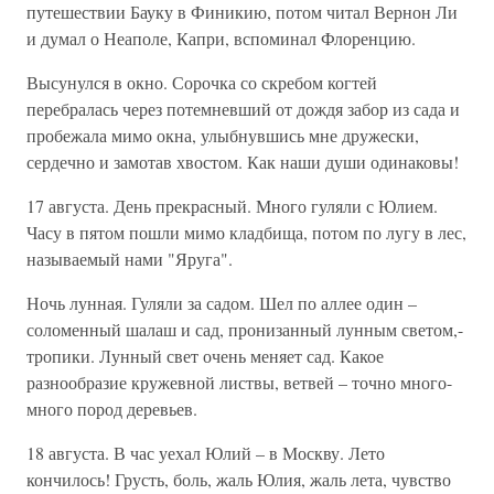
путешествии Бауку в Финикию, потом читал Вернон Ли
и думал о Неаполе, Капри, вспоминал Флоренцию.
Высунулся в окно. Сорочка со скребом когтей
перебралась через потемневший от дождя забор из сада и
пробежала мимо окна, улыбнувшись мне дружески,
сердечно и замотав хвостом. Как наши души одинаковы!
17 августа. День прекрасный. Много гуляли с Юлием.
Часу в пятом пошли мимо кладбища, потом по лугу в лес,
называемый нами "Яруга".
Ночь лунная. Гуляли за садом. Шел по аллее один –
соломенный шалаш и сад, пронизанный лунным светом,-
тропики. Лунный свет очень меняет сад. Какое
разнообразие кружевной листвы, ветвей – точно много-
много пород деревьев.
18 августа. В час уехал Юлий – в Москву. Лето
кончилось! Грусть, боль, жаль Юлия, жаль лета, чувство