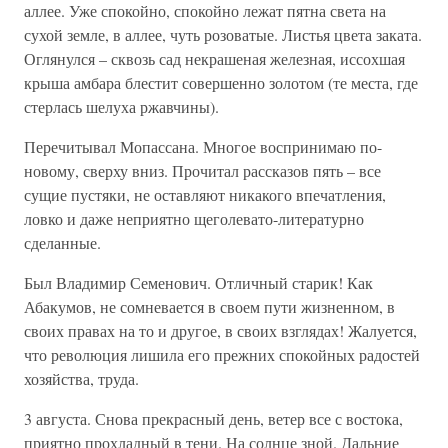
аллее. Уже спокойно, спокойно лежат пятна света на
сухой земле, в аллее, чуть розоватые. Листья цвета заката.
Оглянулся – сквозь сад некрашеная железная, иссохшая
крыша амбара блестит совершенно золотом (те места, где
стерлась шелуха ржавчины).
Перечитывал Мопассана. Многое воспринимаю по-
новому, сверху вниз. Прочитал рассказов пять – все
сущие пустяки, не оставляют никакого впечатления,
ловко и даже неприятно щеголевато-литературно
сделанные.
Был Владимир Семенович. Отличный старик! Как
Абакумов, не сомневается в своем пути жизненном, в
своих правах на то и другое, в своих взглядах! Жалуется,
что революция лишила его прежних спокойных радостей
хозяйства, труда.
3 августа. Снова прекрасный день, ветер все с востока,
приятно прохладный в тени. На солнце зной. Дальние