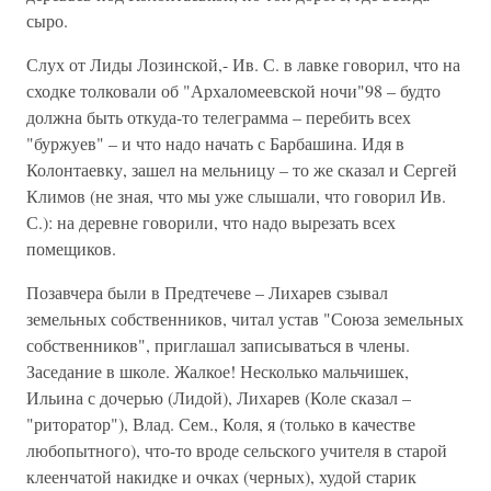
сыро.
Слух от Лиды Лозинской,- Ив. С. в лавке говорил, что на
сходке толковали об "Архаломеевской ночи"98 – будто
должна быть откуда-то телеграмма – перебить всех
"буржуев" – и что надо начать с Барбашина. Идя в
Колонтаевку, зашел на мельницу – то же сказал и Сергей
Климов (не зная, что мы уже слышали, что говорил Ив.
С.): на деревне говорили, что надо вырезать всех
помещиков.
Позавчера были в Предтечеве – Лихарев сзывал
земельных собственников, читал устав "Союза земельных
собственников", приглашал записываться в члены.
Заседание в школе. Жалкое! Несколько мальчишек,
Ильина с дочерью (Лидой), Лихарев (Коле сказал –
"риторатор"), Влад. Сем., Коля, я (только в качестве
любопытного), что-то вроде сельского учителя в старой
клеенчатой накидке и очках (черных), худой старик