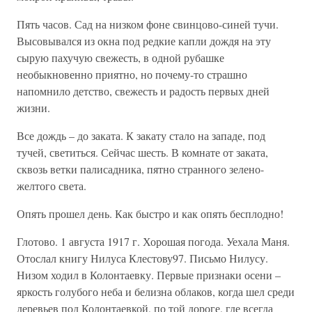
Пять часов. Сад на низком фоне свинцово-синей тучи.
Высовывался из окна под редкие капли дождя на эту
сырую пахучую свежесть, в одной рубашке
необыкновенно приятно, но почему-то страшно
напомнило детство, свежесть и радость первых дней
жизни.
Все дождь – до заката. К закату стало на западе, под
тучей, светиться. Сейчас шесть. В комнате от заката,
сквозь ветки палисадника, пятно странного зелено-
желтого света.
Опять прошел день. Как быстро и как опять бесплодно!
Глотово. 1 августа 1917 г. Хорошая погода. Уехала Маня.
Отослал книгу Нилуса Клестову97. Письмо Нилусу.
Низом ходил в Колонтаевку. Первые признаки осени –
яркость голубого неба и белизна облаков, когда шел среди
деревьев под Колонтаевкой, по той дороге, где всегда