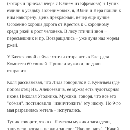
(который приехал вчера с Юлием из Ефремова) и Тупик
ездили в усадьбу Победимовых, я, Юлий и Вера пошли к
ним навстречу. День прекрасный, вечер еще лучше.
Особенно хороша дорога от Крестов к Скородному –
среди ржей в рост человека. В лесу птичий звон –
пересмешник и пр. Возвращались – уже луна над морем
ржей.
У Бахтеяровой сейчас хотели отправить в Елец для
Комитета 60 свиней. Пришли мужики, не дали
отправить.
Коля рассказывал, что Лида говорила: в с. Куначьем (где
попом отец Ив. Алексеевича, ее мужа) есть чудотворная
икона Николая Угодника. Мужики, говоря, что все это
"обман", постановили "изничтожить" эту икону. Но 9-го
мая разразилась метель – испугались.
Тупик говорит, что в с. Ламском мужики загалдели,
зашумели, когда в церкви запели: "Яко до царя": "Какой