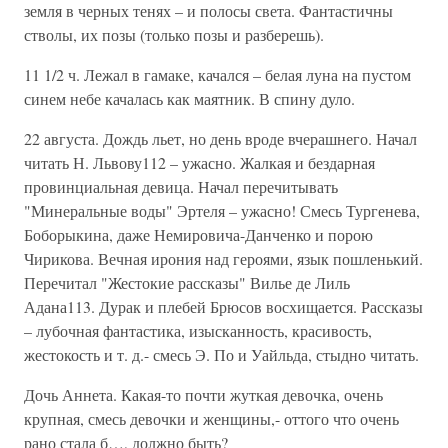
земля в черных тенях – и полосы света. Фантастичны
стволы, их позы (только позы и разберешь).
11 1/2 ч. Лежал в гамаке, качался – белая луна на пустом
синем небе качалась как маятник. В спину дуло.
22 августа. Дождь льет, но день вроде вчерашнего. Начал
читать Н. Львову112 – ужасно. Жалкая и бездарная
провинциальная девица. Начал перечитывать
"Минеральные воды" Эртеля – ужасно! Смесь Тургенева,
Боборыкина, даже Немировича-Данченко и порою
Чирикова. Вечная ирония над героями, язык пошленький.
Перечитал "Жестокие рассказы" Вилье де Лиль
Адана113. Дурак и плебей Брюсов восхищается. Рассказы
– лубочная фантастика, изысканность, красивость,
жестокость и т. д.- смесь Э. По и Уайльда, стыдно читать.
Дочь Аннета. Какая-то почти жуткая девочка, очень
крупная, смесь девочки и женщины,- оттого что очень
рано стала б…, должно быть?