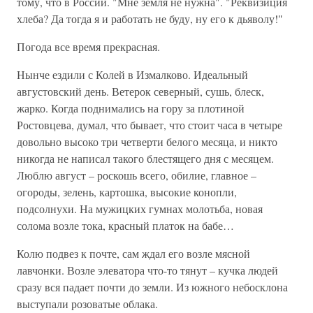
тому, что в России. "Мне земля не нужна". "Реквизиция
хлеба? Да тогда я и работать не буду, ну его к дьяволу!"
Погода все время прекрасная.
Нынче ездили с Колей в Измалково. Идеальный
августовский день. Ветерок северный, сушь, блеск,
жарко. Когда поднимались на гору за плотиной
Ростовцева, думал, что бывает, что стоит часа в четыре
довольно высоко три четверти белого месяца, и никто
никогда не написал такого блестящего дня с месяцем.
Люблю август – роскошь всего, обилие, главное –
огороды, зелень, картошка, высокие конопли,
подсолнухи. На мужицких гумнах молотьба, новая
солома возле тока, красный платок на бабе…
Колю подвез к почте, сам ждал его возле мясной
лавчонки. Возле элеватора что-то тянут – кучка людей
сразу вся падает почти до земли. Из южного небосклона
выступали розоватые облака.