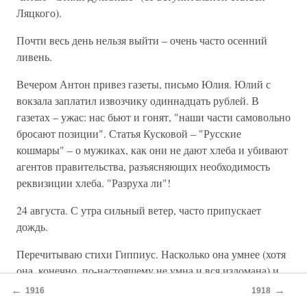
Ляцкого).
Почти весь день нельзя выйти – очень часто осенний
ливень.
Вечером Антон привез газеты, письмо Юлия. Юлий с
вокзала заплатил извозчику одиннадцать рублей. В
газетах – ужас: нас бьют и гонят, "наши части самовольно
бросают позиции". Статья Кусковой – "Русские
кошмары" – о мужиках, как они не дают хлеба и убивают
агентов правительства, разъясняющих необходимость
реквизиции хлеба. "Разруха ли"!
24 августа. С утра сильный ветер, часто припускает
дождь.
Перечитываю стихи Гиппиус. Насколько она умнее (хотя
она, конечно, по-настоящему не умна и вся изломана) и
пристойнее прочих – "новых поэтов". Но какая
←
→
1916
1918
мертвяжина, как все эти мысли и чувства мертвы, вбиты