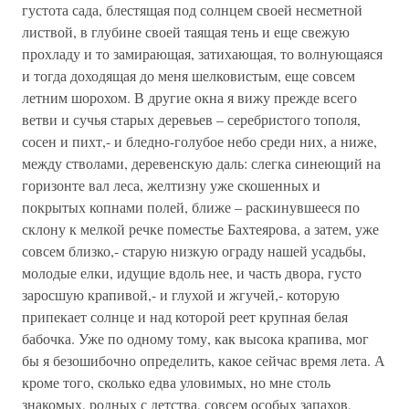
густота сада, блестящая под солнцем своей несметной
листвой, в глубине своей таящая тень и еще свежую
прохладу и то замирающая, затихающая, то волнующаяся
и тогда доходящая до меня шелковистым, еще совсем
летним шорохом. В другие окна я вижу прежде всего
ветви и сучья старых деревьев – серебристого тополя,
сосен и пихт,- и бледно-голубое небо среди них, а ниже,
между стволами, деревенскую даль: слегка синеющий на
горизонте вал леса, желтизну уже скошенных и
покрытых копнами полей, ближе – раскинувшееся по
склону к мелкой речке поместье Бахтеярова, а затем, уже
совсем близко,- старую низкую ограду нашей усадьбы,
молодые елки, идущие вдоль нее, и часть двора, густо
заросшую крапивой,- и глухой и жгучей,- которую
припекает солнце и над которой реет крупная белая
бабочка. Уже по одному тому, как высока крапива, мог
бы я безошибочно определить, какое сейчас время лета. А
кроме того, сколько едва уловимых, но мне столь
знакомых, родных с детства, совсем особых запахов,