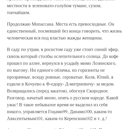
местности в зеленовато-голубом тумане, сухом,
тончайшем.
Продолжаю Мопассана. Места есть превосходные. Он
единственный, посмевший без конца говорить, что жизнь
человеческая вся под властью жажды женщины.
В саду по утрам, в росистом саду уже стоит синий эфир,
сквозь который столбы ослепительного солнца. До кофе
прошел по аллее, вернулся в усадьбу мимо Лозинского,
по выгону. Ни единого облачка, но горизонты не
прозрачные, всюду ровные, сероватые. Коля, Юлий, я
ездили в Кочуево к Ф‹едору› Д‹митриевичу› за медом.
Возвращались (перед закатом), обогнув Скородное.
Разговор, начатый мною, опять о русском народе. Какой
ужас! В такое небывалое время не выделил из себя
никого, управляется Гоцами99, Данами100, каким-то
Авксентьевым101, каким-то Керенским102 и т. д.!