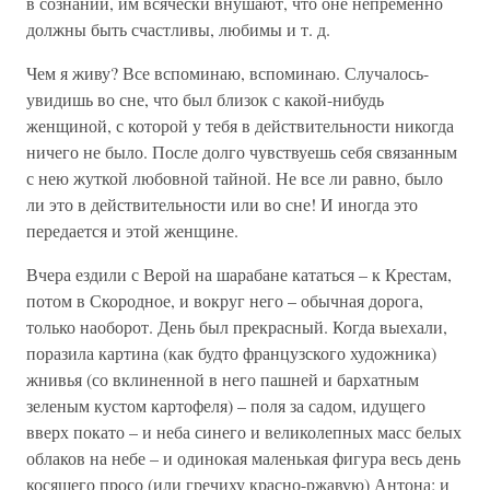
в сознании, им всячески внушают, что оне непременно
должны быть счастливы, любимы и т. д.
Чем я живу? Все вспоминаю, вспоминаю. Случалось-
увидишь во сне, что был близок с какой-нибудь
женщиной, с которой у тебя в действительности никогда
ничего не было. После долго чувствуешь себя связанным
с нею жуткой любовной тайной. Не все ли равно, было
ли это в действительности или во сне! И иногда это
передается и этой женщине.
Вчера ездили с Верой на шарабане кататься – к Крестам,
потом в Скородное, и вокруг него – обычная дорога,
только наоборот. День был прекрасный. Когда выехали,
поразила картина (как будто французского художника)
жнивья (со вклиненной в него пашней и бархатным
зеленым кустом картофеля) – поля за садом, идущего
вверх покато – и неба синего и великолепных масс белых
облаков на небе – и одинокая маленькая фигура весь день
косящего просо (или гречиху красно-ржавую) Антона; и