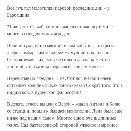
Все гул, гул молотилки паровой последние дни – у
Барбашина.
21 августа. Серый, со многими осенними чертами, с
много раз шедшим дождем день.
Пели петухи, ветер мягкий, влажный, с юга, открыта
дверь в амбар, там девки метут мучной пол,- осень!
Свежая земля в аллеях уже сильно усыпана желтой
листвой. Листья вяза шершавые, совсем желтые.
Перечитываю "Федона".110 Этот логический блеск
оставляет холодным. Как много сказал Сократ того, что в
индийской, в иудейской философии!
В девять вечера вышли с Верой – ждали Антона и Колю
со станции, пошли к бывшей монополии. Луна была еще
низко над нашим садом. Многое еще в очень длинных
тенях. Над бахтеяровской стороной ужасное и мрачное