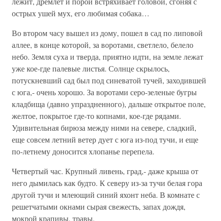
лежит, дремлет и порой встряхивает головой, сгоняя с
острых ушей мух, его любимая собака…
Во втором часу вышел из дому, пошел в сад по липовой
аллее, в конце которой, за воротами, светлело, белело
небо. Земля суха и тверда, приятно идти, на земле лежат
уже кое-где палевые листья. Солнце скрылось,
потускневший сад был под синеватой тучей, заходившей
с юга,- очень хорошо. За воротами серо-зеленые бугры
кладбища (давно упраздненного), дальше открытое поле,
желтое, покрытое где-то копнами, кое-где рядами.
Удивительная бирюза между ними на севере, сладкий,
еще совсем летний ветер дует с юга из-под тучи, и еще
по-летнему доносится хлопанье перепела.
Четвертый час. Крупный ливень, град,- даже крыша от
него дымилась как будто. К северу из-за тучи белая гора
другой тучи и млеющий синий яхонт неба. В комнате с
решетчатыми окнами сырая свежесть, запах дождя,
мокрой крапивы, травы.