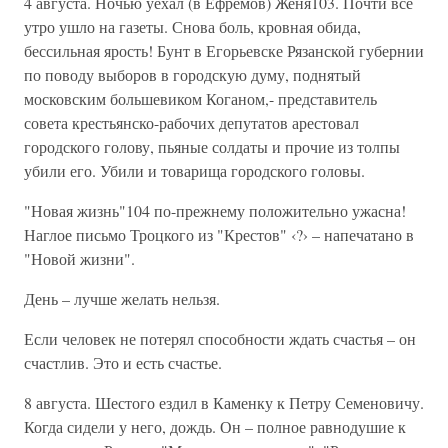
4 августа. Ночью уехал (в Ефремов) Женя103. Почти все
утро ушло на газеты. Снова боль, кровная обида,
бессильная ярость! Бунт в Егорьевске Рязанской губернии
по поводу выборов в городскую думу, поднятый
московским большевиком Коганом,- представитель
совета крестьянско-рабочих депутатов арестовал
городского голову, пьяные солдаты и прочие из толпы
убили его. Убили и товарища городского головы.
"Новая жизнь"104 по-прежнему положительно ужасна!
Наглое письмо Троцкого из "Крестов" ‹?› – напечатано в
"Новой жизни".
День – лучше желать нельзя.
Если человек не потерял способности ждать счастья – он
счастлив. Это и есть счастье.
8 августа. Шестого ездил в Каменку к Петру Семеновичу.
Когда сидели у него, дождь. Он – полное равнодушие к