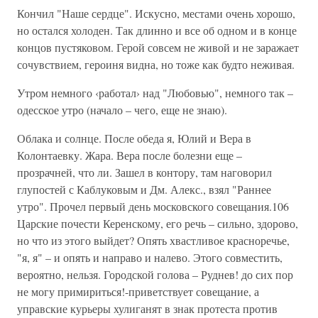
Кончил "Наше сердце". Искусно, местами очень хорошо,
но остался холоден. Так длинно и все об одном и в конце
концов пустяковом. Герой совсем не живой и не заражает
сочувствием, героиня видна, но тоже как будто неживая.
Утром немного ‹работал› над "Любовью", немного так –
одесское утро (начало – чего, еще не знаю).
Облака и солнце. После обеда я, Юлий и Вера в
Колонтаевку. Жара. Вера после болезни еще –
прозрачней, что ли. Зашел в контору, там наговорил
глупостей с Каблуковым и Дм. Алекс., взял "Раннее
утро". Прочел первый день московского совещания.106
Царские почести Керенскому, его речь – сильно, здорово,
но что из этого выйдет? Опять хвастливое красноречье,
"я, я" – и опять и направо и налево. Этого совместить,
вероятно, нельзя. Городской голова – Руднев! до сих пор
не могу примириться!-приветствует совещание, а
управские курьеры хулиганят в знак протеста против