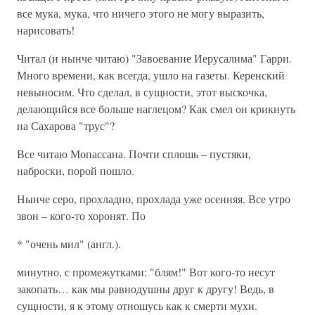
все мука, мука, что ничего этого не могу выразить,
нарисовать!
Читал (и нынче читаю) "Завоевание Иерусалима" Гарри.
Много времени, как всегда, ушло на газеты. Керенский
невыносим. Что сделал, в сущности, этот выскочка,
делающийся все больше наглецом? Как смел он крикнуть
на Сахарова "трус"?
Все читаю Мопассана. Почти сплошь – пустяки,
наброски, порой пошло.
Нынче серо, прохладно, прохлада уже осенняя. Все утро
звон – кого-то хоронят. По
* "очень мил" (англ.).
минутно, с промежутками: "блям!" Вот кого-то несут
закопать… как мы равнодушны друг к другу! Ведь, в
сущности, я к этому отношусь как к смерти мухи.