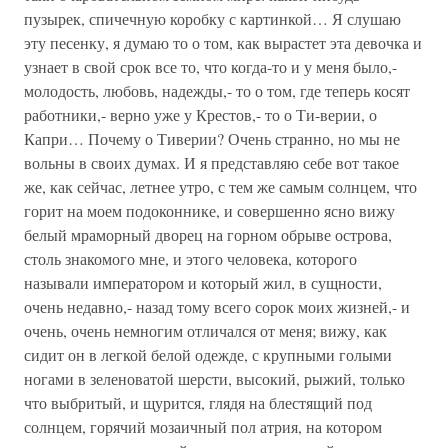
пузырек, спичечную коробку с картинкой… Я слушаю
эту песенку, я думаю то о том, как вырастет эта девочка и
узнает в свой срок все то, что когда-то и у меня было,-
молодость, любовь, надежды,- то о том, где теперь косят
работники,- верно уже у Крестов,- то о Ти-верии, о
Капри… Почему о Тиверии? Очень странно, но мы не
вольны в своих думах. И я представляю себе вот такое
же, как сейчас, летнее утро, с тем же самым солнцем, что
горит на моем подоконнике, и совершенно ясно вижу
белый мраморный дворец на горном обрыве острова,
столь знакомого мне, и этого человека, которого
называли императором и который жил, в сущности,
очень недавно,- назад тому всего сорок моих жизней,- и
очень, очень немногим отличался от меня; вижу, как
сидит он в легкой белой одежде, с крупными голыми
ногами в зеленоватой шерсти, высокий, рыжий, только
что выбритый, и щурится, глядя на блестящий под
солнцем, горячий мозаичный пол атрия, на котором