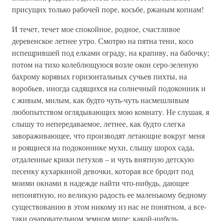
присущих только рабочей поре, косьбе, ржаным копнам!
И течет, течет мое спокойное, родное, счастливое
деревенское летнее утро. Смотрю на пятна тени, косо
испещрившей под елками ограду, на крапиву, на бабочку;
потом на тихо колеблющуюся возле окон серо-зеленую
бахрому корявых горизонтальных сучьев пихты, на
воробьев, иногда садящихся на солнечный подоконник и
с живым, милым, как будто чуть-чуть насмешливым
любопытством оглядывающих мою комнату. Не слушая, я
слышу то непередаваемое, летнее, как будто слегка
завораживающее, что производят летающие вокруг меня
и роящиеся на подоконнике мухи, слышу шорох сада,
отдаленные крики петухов – и чуть внятную детскую
песенку кухаркиной девочки, которая все бродит под
моими окнами в надежде найти что-нибудь, дающее
непонятную, но великую радость ее маленькому бедному
существованию в этом никому из нас не понятном, а все-
таки очаровательном земном мире: какой-нибудь