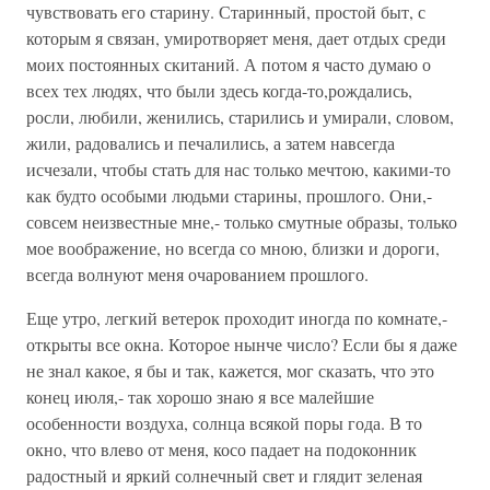
чувствовать его старину. Старинный, простой быт, с
которым я связан, умиротворяет меня, дает отдых среди
моих постоянных скитаний. А потом я часто думаю о
всех тех людях, что были здесь когда-то,рождались,
росли, любили, женились, старились и умирали, словом,
жили, радовались и печалились, а затем навсегда
исчезали, чтобы стать для нас только мечтою, какими-то
как будто особыми людьми старины, прошлого. Они,-
совсем неизвестные мне,- только смутные образы, только
мое воображение, но всегда со мною, близки и дороги,
всегда волнуют меня очарованием прошлого.
Еще утро, легкий ветерок проходит иногда по комнате,-
открыты все окна. Которое нынче число? Если бы я даже
не знал какое, я бы и так, кажется, мог сказать, что это
конец июля,- так хорошо знаю я все малейшие
особенности воздуха, солнца всякой поры года. В то
окно, что влево от меня, косо падает на подоконник
радостный и яркий солнечный свет и глядит зеленая