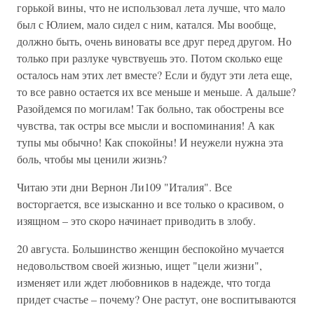
горькой вины, что не использовал лета лучше, что мало
был с Юлием, мало сидел с ним, катался. Мы вообще,
должно быть, очень виноваты все друг перед другом. Но
только при разлуке чувствуешь это. Потом сколько еще
осталось нам этих лет вместе? Если и будут эти лета еще,
то все равно остается их все меньше и меньше. А дальше?
Разойдемся по могилам! Так больно, так обострены все
чувства, так остры все мысли и воспоминания! А как
тупы мы обычно! Как спокойны! И неужели нужна эта
боль, чтобы мы ценили жизнь?
Читаю эти дни Вернон Ли109 "Италия". Все
восторгается, все изысканно и все только о красивом, о
изящном – это скоро начинает приводить в злобу.
20 августа. Большинство женщин беспокойно мучается
недовольством своей жизнью, ищет "цели жизни",
изменяет или ждет любовников в надежде, что тогда
придет счастье – почему? Оне растут, оне воспитываются