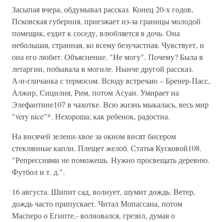
Засыпая вчера, обдумывал рассказ. Конец 20-х годов,
Псковская губерния, приезжает из-за границы молодой
помещик, ездит к соседу, влюбляется в дочь. Она
небольшая, странная, ко всему безучастная. Чувствует, и
она его любит. Объяснение. "Не могу". Почему? Была в
летаргии, побывала в могиле. Нынче другой рассказ.
А‹н›гличанка с термосом. Всюду встречаю – Бренер-Пасс,
Алжир, Сицилия, Рим, потом Асуан. Умирает на
Элефантине107 в чахотке. Всю жизнь мыкалась, весь мир
"very nice"*. Нехороша; как ребенок, радостна.
На висячей зелени-хвое за окном висят бисером
стеклянные капли. Плещет желоб. Статья Кусковой108.
"Репрессиями не поможешь. Нужно просвещать деревню.
Футбол и т. д.".
16 августа. Шипит сад, волнует, шумит дождь. Ветер,
дождь часто припускает. Читал Мопассана, потом
Масперо о Египте,- волновался, грезил, думая о