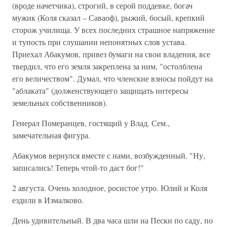
(вроде начетчика), строгий, в серой поддевке, богач
мужик (Коля сказал – Саваоф), рыжий, босый, крепкий
сторож училища. У всех последних страшное напряжение
и тупость при слушании непонятных слов устава.
Приехал Абакумов, привез бумаги на свои владения, все
твердил, что его земля закреплена за ним, "остолблена
его величеством". Думал, что членские взносы пойдут на
"аблаката" (долженствующего защищать интересы
земельных собственников).
Генерал Померанцев, гостящий у Влад. Сем.,
замечательная фигура.
Абакумов вернулся вместе с нами, возбужденный. "Ну,
записались! Теперь чтой-то даст бог!"
2 августа. Очень холодное, росистое утро. Юлий и Коля
ездили в Измалково.
День удивительный. В два часа шли на Пески по саду, по