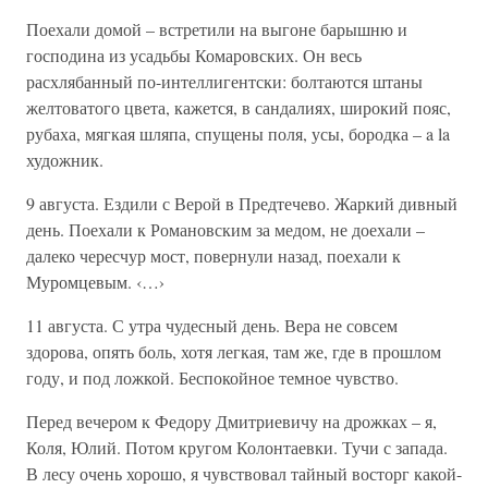
Поехали домой – встретили на выгоне барышню и
господина из усадьбы Комаровских. Он весь
расхлябанный по-интеллигентски: болтаются штаны
желтоватого цвета, кажется, в сандалиях, широкий пояс,
рубаха, мягкая шляпа, спущены поля, усы, бородка – a la
художник.
9 августа. Ездили с Верой в Предтечево. Жаркий дивный
день. Поехали к Романовским за медом, не доехали –
далеко чересчур мост, повернули назад, поехали к
Муромцевым. ‹…›
11 августа. С утра чудесный день. Вера не совсем
здорова, опять боль, хотя легкая, там же, где в прошлом
году, и под ложкой. Беспокойное темное чувство.
Перед вечером к Федору Дмитриевичу на дрожках – я,
Коля, Юлий. Потом кругом Колонтаевки. Тучи с запада.
В лесу очень хорошо, я чувствовал тайный восторг какой-