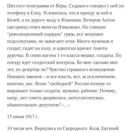
Шестого телеграмма от Веры. Седьмого говорил с ней по
телефону в Елец. Условились, что я приеду за ней и
Колей, а по дороге заеду к Ильиным. Вечером Антон
(австриец) отвез меня на Измалково. На станции
"революционный порядок" грязь, все засыпано
подсолнухами, не зажигают огня. Много мужиков и
солдат; сидят на полу, и идиотски кричит Анюта-
дурочка. В сенях вагона 1-го класса мешки, солдаты. По
поезду идет солдатский контроль. Ко мне: сколько мне
лет, не дезертир ли? Чувство страшного возмущения.
Никаких законов – и все власть, все, за исключением,
конечно, нас. Волю "свободной" России почему-то
выражают только солдаты, мужики, рабочие. Почему,
напр., нет совета дворянских, интеллигентских,
обывательских депутатов? ‹…›
15 июня 1917 г.
10 часов веч. Вернулись из Скородного. Коля, Евгений