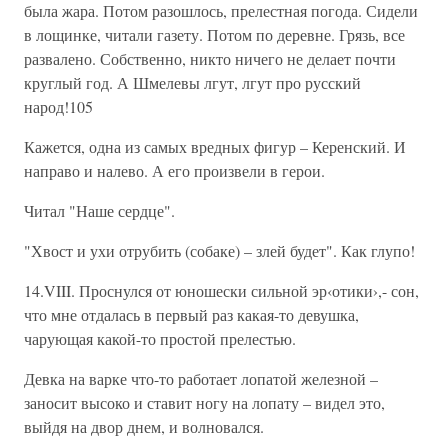
была жара. Потом разошлось, прелестная погода. Сидели
в лощинке, читали газету. Потом по деревне. Грязь, все
развалено. Собственно, никто ничего не делает почти
круглый год. А Шмелевы лгут, лгут про русский
народ!105
Кажется, одна из самых вредных фигур – Керенский. И
направо и налево. А его произвели в герои.
Читал "Наше сердце".
"Хвост и ухи отрубить (собаке) – злей будет". Как глупо!
14.VIII. Проснулся от юношески сильной эр‹отики›,- сон,
что мне отдалась в первый раз какая-то девушка,
чарующая какой-то простой прелестью.
Девка на варке что-то работает лопатой железной –
заносит высоко и ставит ногу на лопату – видел это,
выйдя на двор днем, и волновался.