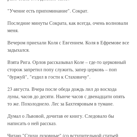
"Учение есть припоминание". Сократ.
Последние минуты Сократа, как всегда, очень волновали
меня.
Вечером приехали Коля с Евгением. Коля в Ефремове все
задыхался.
Взята Рига. Орлов рассказывал Коле – где-то церковный
сторож запретил попу служить, запер церковь – поп
"буржуй", "ездил в гости к Стаховичу".
23 августа. Вчера после обеда дождь лил до восхода
луны, часов до десяти. Нынче часов с двенадцати опять
то же. Похолоднело. Лес за Бахтеяровым в тумане.
Думал о Львовой, дочитав ее книгу. Следовало бы
написать о ней рассказ.
Читаю "Стихи духовные" (со вступительной статьей