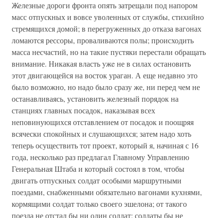
Железные дороги фронта опять затрещали под напором
масс отпускных и вовсе уволенных от службы, стихийно
стремящихся домой; в перегруженных до отказа вагонах
ломаются рессоры, проваливаются полы; происходить
масса несчастий, но на такие пустяки перестали обращать
внимание. Никакая власть yжe не в силах остановить
этот двигающейся на восток ураган. А еще недавно это
было возможно, но надо было сразу же, ни перед чем не
останавливаясь, установить железный порядок на
станциях главных посадок, наказывая всех
неповинующихся отставлением от посадок и поощряя
всячески спокойных и слушающихся; затем надо хоть
теперь осуществить тот проект, который я, начиная с 16
года, несколько раз предлагал Главному Управлению
Генеральная Штаба и который состоял в том, чтобы
двигать отпускных солдат особыми маршрутными
поездами, снабженными обязательно вагонами кухнями,
кормящими солдат только своего эшелона; от такого
поезда не отстал бы ни один солдат; солдаты бы не