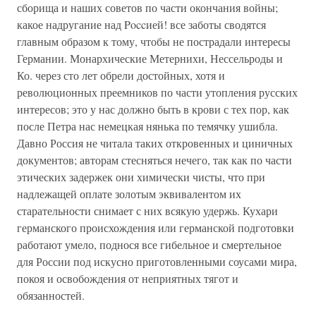
сборища и наших советов по части окончания войны;
какое надругание над Poccией! все заботы сводятся
главным образом к тому, чтобы не пострадали интересы
Германии. Монархические Метернихи, Нессельроды и
Ко. через сто лет обрели достойных, хотя и
революционных преемников по части утопления русских
интересов; это у нас должно быть в крови с тех пор, как
после Петра нас немецкая нянька по темячку ушибла.
Давно Россия не читала таких откровенных и циничных
документов; авторам стесняться нечего, так как по части
этических задержек они химически чисты, что при
надлежащей оплате золотым эквивалентом их
старательности снимает с них всякую удержь. Кухари
германского происхождения или германской подготовки
работают умело, поднося все гибельное и смертельное
для России под искусно приготовленными соусами мира,
покоя и освобождения от неприятных тягот и
обязанностей.