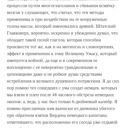
процессов путем многоглаголания и сбивания всмятку
мозгов у слушающих, что считал, что эти методы
применимы и при воздействии на те вооруженные
толпы-массы, который именовались армией. Штатский
Главковерх, вероятно, искренно и убежденно думал, что
обладает такой силой глагола, которая способна
произвести тот же, как и на митингах и словопрениях,
эффект в применении к тому Великому Ужасу, который
именуется войной, да еще и в современном ее
воплощении с ее невероятно грандиозными и
цепенящими даже и не робкие души средствами
истребления и великого душевного потрясения. Я до сих
пор помню тех сошедших с ума солдат-немцев, которых
мы взяли в плен после 48 часового обстрела немецких
окопов; а, ведь, у нас был только 6-дюймовый калибр. Я
помню присланные нам выписки из дневника убитого
при обратном взятии Вердена немецкого капитана,
отметившего, что расположение его соседа уже седьмой