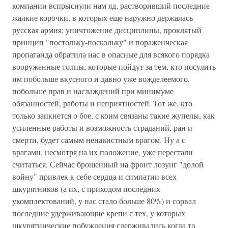
компании вспрыснули нам яд, растворивший последние
жалкие корочки, в которых еще наружно держалась
русская армия; уничтожение дисциплины, проклятый
принцип "постольку-поскольку" и пораженческая
пропаганда обратила нас в опасные для всякого порядка
вооруженные толпы, которые пойдут за тем, кто посулить
им побольше вкусного и давно уже вожделеемого,
побольше прав и наслаждений при минимуме
обязанностей, работы и неприятностей. Тот же, кто
только заикнется о бое, с коим связаны такие жупелы, как
усиленные работы и возможность страданий, ран и
смерти, будет самым ненавистным врагом. Ну а с
врагами, несмотря на их положение, уже перестали
считаться. Сейчас брошенный на фронт лозунг "долой
войну" привлек к себе сердца и симпатии всех
шкурятников (а их, с приходом последних
укомплектований, у нас стало больше 80%) и сорвал
последние удерживающие крепи с тех, у которых
шкурятнические побуждения сдерживались когда то