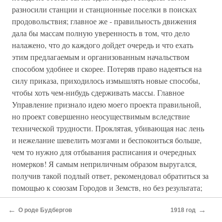
разносили станции и станционные поселки в поисках
продовольствия; главное же - правильность движения
дала бы массам полную уверенность в том, что дело
налажено, что до каждого дойдет очередь и что ехать
этим предлагаемым и организованным начальством
способом удобнее и скорее. Потеряв право надеяться на
силу приказа, приходилось измышлять новые способы,
чтобы хоть чем-нибудь сдерживать массы. Главное
Управление признало идею моего проекта правильной,
но проект совершенно неосуществимым вследствие
технической трудности. Проклятая, убивающая нас лень
и нежелание шевелить мозгами и беспокоиться больше,
чем то нужно для отбывания расписания и очередных
номерков! Я самым неприличным образом выругался,
получив такой подлый ответ, рекомендовал обратиться за
помощью к союзам Городов и Земств, но без результата;
равнодушие не позволило понять всю огромность
←
→
психологического значения сохранить на железных
О роде Будбергов
1918 год