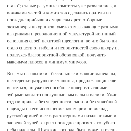
стало"; старые разумные комитеты уже развалились; и
вожаками частей и комитетов сделались оратели из
последне прибывших маршевых рот, отборные
экземпляры шкурников, умело замазывающие разными
выкриками и революционной макулатурой истинный
основания своей нехитрой идеологии: во что бы то ни
стало спасти от гибели и неприятностей свою шкуру и,
пользуясь благоприятной обстановкой, получить
максимум плюсов и минимум минусов.
Bсе, мы начальники - бессильные и жалкие манекены,
шестеренки разрушение машины, продолжающие еще
вертеться, но уже неспособные повернуть своими
зубцами когда то послушные нам валы и валики, Ужас
отдачи приказа без уверенности, часто и без малейшей
надежды на его исполнение, кошмаром повис над
русской армией и ее страстотерпцами начальниками и
зловещей тучей закрыл последнее просветы голубого
неба надежды. Штатские господа, быть может и очень