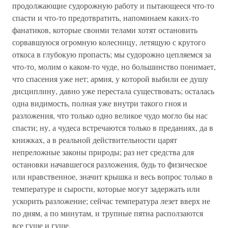
продолжающие судорожную работу и пытающееся что-то
спасти и что-то предотвратить, напоминаем каких-то
фанатиков, которые своими телами хотят остановить
сорвавшуюся огромную колесницу, летящую с крутого
откоса в глубокую пропасть; мы судорожно цепляемся за
что-то, молим о каком-то чуде, но большинство понимает,
что спасения уже нет; армия, у которой выбили ее душу
дисциплину, давно уже перестала существовать; осталась
одна видимость, полная уже внутри такого гноя и
разложения, что только одно великое чудо могло бы нас
спасти; ну, а чудеса встречаются только в преданиях, да в
книжках, а в реальной действительности царят
непреложные законы природы; раз нет средства для
остановки начавшегося разложения, будь то физическое
или нравственное, значит крышка и весь вопрос только в
температуре и сырости, которые могут задержать или
ускорить разложение; сейчас температура лезет вверх не
по дням, а по минутам, и трупные пятна расползаются
все гуще и гуще.