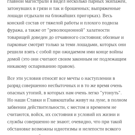
главной магистрали я видел несколько парных экипажей,
затонувших в грязи и так и брошенных; выпряженные
лошади отдыхали на ближайших пригорках). Весь
конский состав от тяжелой работы и плохого подвоза
фуража, а также от "революционной" халатности
товарищей доведен до отчаянного состояния; обозные и
парковые смотрят только за теми лошадьми, которых они
решили взять с собой при ожидаемом ими конце войны
домой (это они считают своим законным не подлежащим
никакому оспариванию правом).
Все эти условия относят все мечты о наступлении в
разряд совершенно несбыточных и в то же время очень
опасных утопий, в которых нам очень легко "утонуть".
Но наши Ставки и Главкоштабы живут на луне, в полном
забвении действительности, с местом и временем не
считаются, войск, их состояния и условий их жизни и
службы совершенно не знают; очевидно, что при такой
обстановке возможны идиотизмы и нелепости всякого