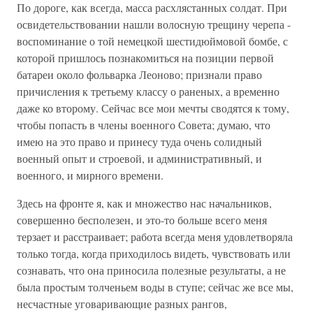
По дороге, как всегда, масса расхлястанных солдат. При
освидетельствовании нашли волосную трещину черепа -
воспоминание о той немецкой шестидюймовой бомбе, с
которой пришлось познакомиться на позиции первой
батареи около фольварка Леоново; признали право
причисления к третьему классу о раненых, а временно
даже ко второму. Сейчас все мои мечты сводятся к тому,
чтобы попасть в члены военного Совета; думаю, что
имею на это право и принесу туда очень солидный
военный опыт и строевой, и административный, и
военного, и мирного времени.
Здесь на фронте я, как и множество нас начальников,
совершенно бесполезен, и это-то больше всего меня
терзает и расстраивает; работа всегда меня удовлетворяла
только тогда, когда приходилось видеть, чувствовать или
сознавать, что она приносила полезные результаты, а не
была простым толченьем воды в ступе; сейчас же все мы,
несчастные уговаривающие разных рангов,