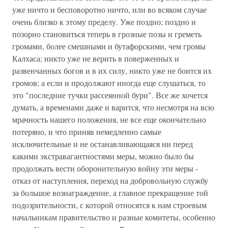
уже ничто и бесповоротно ничто, или во всяком случае
очень близко к этому пределу. Уже поздно; поздно и
позорно становиться теперь в грозные позы и греметь
громами, более смешными и бутафорскими, чем громы
Калхаса; никто уже не верить в поверженных и
развенчанных богов и в их силу, никто уже не боится их
громов; а если и продолжают иногда еще слушаться, то
это "последние тучки рассеянной бури". Все же хочется
думать, а временами даже и варится, что несмотря на всю
мрачность нашего положения, не все еще окончательно
потеряно, и что приняв немедленно самые
исключительные и не останавливающаяся ни перед
какими экстравагантностями меры, можно было бы
продолжать вести оборонительную войну эти меры -
отказ от наступления, переход на добровольную службу
за большое вознаграждение, а главное прекращение той
подозрительности, с которой относятся к нам строевым
начальникам правительство и разные комитеты, особенно