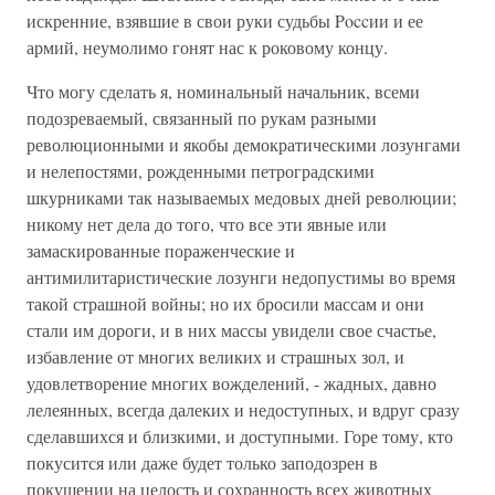
искренние, взявшие в свои руки судьбы Poccии и ее
армий, неумолимо гонят нас к роковому концу.
Что могу сделать я, номинальный начальник, всеми
подозреваемый, связанный по рукам разными
революционными и якобы демократическими лозунгами
и нелепостями, рожденными петроградскими
шкурниками так называемых медовых дней революции;
никому нет дела до того, что все эти явные или
замаскированные пораженческие и
антимилитаристические лозунги недопустимы во время
такой страшной войны; но их бросили массам и они
стали им дороги, и в них массы увидели свое счастье,
избавление от многих великих и страшных зол, и
удовлетворение многих вожделений, - жадных, давно
лелеянных, всегда далеких и недоступных, и вдруг сразу
сделавшихся и близкими, и доступными. Горе тому, кто
покусится или даже будет только заподозрен в
покушении на целость и сохранность всех животных