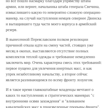
но все пошло насмарку благодаря упрямству штаба
армии, или вернее, начальника штаба генерала Свечина,
измыслившего какую-то невероятно сложную операцию-
маневр, на случай наступления немцев севернее Двинска
и вытащившего туда части моего корпуса в армейский
резерв.
В вынесенной Переяславским полком резолюции
причиной отказа идти на смену частей, стоящих уже
месяц в окопах, выставляются отсутствие полных
комплектов теплой одежды и требование немедленно
заключить мир. Очень характерна смесь этих требований:
первое пущено для увлечения инертных масс, и как
упрек незаботливому начальству, а второе сейчас
является разливающимся по всему фронту лозунгом.
И в такое время главкоштабные младенцы мечтают о
каких то наступлениях и стратегических маневрах "с
внутренними осями захождения" и "вливанием
кавалерийских масс в произведенные прорывы фронта".