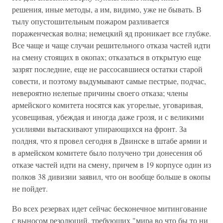
решения, иные методы, а им, видимо, уже не бывать. В
тылу опустошительным пожаром разливается
пораженческая волна; немецкий яд проникает все глубже.
Все чаще и чаще случаи решительного отказа частей идти
на смену стоящих в окопах; отказаться в открытую еще
зазрят последние, еще не рассосавшиеся остатки старой
совести, и поэтому выдумывают самые пестрые, подчас,
невероятно нелепые причины своего отказа; члены
армейского комитета носятся как угорелые, уговаривая,
усовещивая, убеждая и иногда даже грозя, и с великими
усилиями вытаскивают упирающихся на фронт. За
полдня, что я провел сегодня в Двинске в штабе армии и
в армейском комитете было получено три донесения об
отказе частей идти на смену, причем в 19 корпусе один из
полков 38 дивизии заявил, что он вообще больше в окопы
не пойдет.
Во всех резервах идет сейчас бесконечное митингование
с выносом резолюций, требующих "мира во что бы то ни