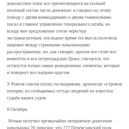
довольствие плюс все причитающееся на полный
штатный состав части денежное; я говорил по этому
поводу с двумя командармами и двумя главкосевами,
писал в главное управление генерального штаба, но
всюду мое предложение сочли чересчур
экстравагантным, последнее время эта мысль получила
широкое между строевыми начальницами
распространение, но, как говорят, против нее стоят все
комитеты и все петроградские Цики; считается, что
останутся только самые реакционные элементы, которые
и повернут все направо кругом.
У Ревеля совсем плохо; по-видимому, архипелаг островов
потерян; из сообщаемых оттуда сведений не известна
судьба наших судов.
8 Октября.
Ночью получил чрезвычайно неприятное донесение
начальника 70 дивизии, что 277 Переяславский полк