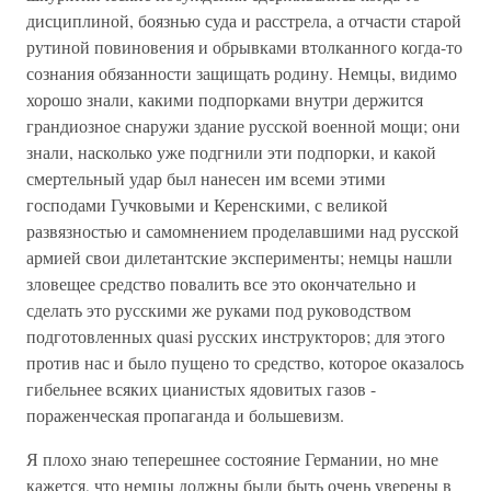
дисциплиной, боязнью суда и расстрела, а отчасти старой
рутиной повиновения и обрывками втолканного когда-то
сознания обязанности защищать родину. Немцы, видимо
хорошо знали, какими подпорками внутри держится
грандиозное снаружи здание русской военной мощи; они
знали, насколько уже подгнили эти подпорки, и какой
смертельный удар был нанесен им всеми этими
господами Гучковыми и Керенскими, с великой
развязностью и самомнением проделавшими над русской
армией свои дилетантские эксперименты; немцы нашли
зловещее средство повалить все это окончательно и
сделать это русскими же руками под руководством
подготовленных quasi русских инструкторов; для этого
против нас и было пущено то средство, которое оказалось
гибельнее всяких цианистых ядовитых газов -
пораженческая пропаганда и большевизм.
Я плохо знаю теперешнее состояние Германии, но мне
кажется, что немцы должны были быть очень уверены в