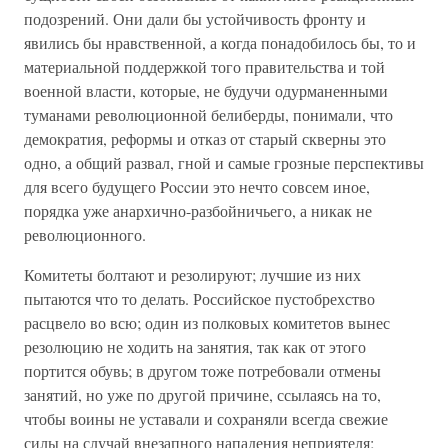
подозрений. Они дали бы устойчивость фронту и
явились бы нравственной, а когда понадобилось бы, то и
материальной поддержкой того правительства и той
военной власти, которые, не будучи одурманенными
туманами революционной белиберды, понимали, что
демократия, реформы и отказ от старый скверны это
одно, а общий развал, гной и самые грозные перспективы
для всего будущего Poccии это нечто совсем иное,
порядка уже анархично-разбойничьего, а никак не
революционного.
Комитеты болтают и резолируют; лучшие из них
пытаются что то делать. Российское пустобрехство
расцвело во всю; один из полковых комитетов вынес
резолюцию не ходить на занятия, так как от этого
портится обувь; в другом тоже потребовали отмены
занятий, но уже по другой причине, ссылаясь на то,
чтобы воины не уставали и сохраняли всегда свежие
силы на случай внезапного нападения неприятеля;