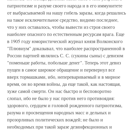
патриотизме и разуме своего народа и в его иммунитете
от выбрасываемой на нашу гибель заразы, когда решались
на такое исключительное средство, видимо последнее,
что у них оставалось, чтобы вывести из строя своего
наиболее опасного по естественным ресурсам врага. Еще
в 1905 году юмористический журнал князя Волконского
"Плювиум" доказывал, что наиболее распространенной в
России партией являлись С. С. (сукины сыны) с девизом
"поменьше работы, побольше денег". Теперь этот девиз
пущен в самое широкое обращение и перевернул все
вверх тормашками, ибо, неперевариваемый и в мирное
время, он во время войны, да еще такой, как настоящая,
хуже самой смерти. Он нас быстро и бесповоротно
слопал, ибо не было у нас против него противоядия:
здорового, сердцем и головой рожденного патриотизма,
разума и просвещения народных масс и дельных и
прозорливых политических вождей; не было и
необходимых при такой заразе дезинфекционных и