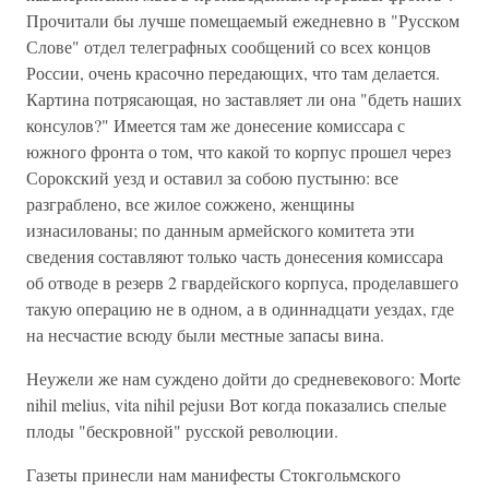
Прочитали бы лучше помещаемый ежедневно в "Русском
Слове" отдел телеграфных сообщений со всех концов
России, очень красочно передающих, что там делается.
Картина потрясающая, но заставляет ли она "бдеть наших
консулов?" Имеется там же донесение комиссара с
южного фронта о том, что какой то корпус прошел через
Сорокский уезд и оставил за собою пустыню: все
разграблено, все жилое сожжено, женщины
изнасилованы; по данным армейского комитета эти
сведения составляют только часть донесения комиссара
об отводе в резерв 2 гвардейского корпуса, проделавшего
такую операцию не в одном, а в одиннадцати уездах, где
на несчастие всюду были местные запасы вина.
Неужели же нам суждено дойти до средневекового: Morte
nihil melius, vita nihil pejusи Вот когда показались спелые
плоды "бескровной" русской революции.
Газеты принесли нам манифесты Стокгольмского