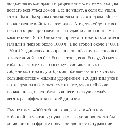
добровольческой армии и разрешение всем нежелающим
воевать вернуться домой. Все не уйдут, а если бы ушли,
то это было бы ярким показателем того, что дальнейшее
продолжение войны невозможно. А то, что уйдут не все,
показал опрос произведенный недавно дивизионными
комитетами 18 и 70 дивизий, причем готовность остаться
заявили в первой около 1000 ч., а во второй около 1400; в
120 и 121 дивизиях не опрашивали, ибо там наверно все
захотят домой, и я был бы счастлив, если бы судьба меня
избавила от этих навозных куч, составленных из
собранных отовсюду отбросов, обильно залитых самым
большевистским жидким удобрением; 120 дивизия уже и
так выделила в батальон смерти все, что в ней было
порядочного, и этот батальон несет всякую службу в
десять раз эффективнее всей дивизии.
Лучше иметь 4000 отборных людей, чем 40 тысяч
отборной шкурятины; нужно только установить, чтобы
оставшиеся на фронте получали двойное натуральное