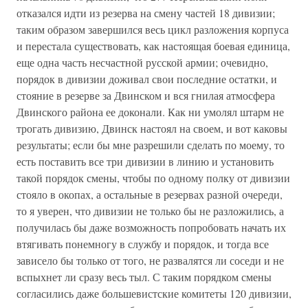
отказался идти из резерва на смену частей 18 дивизии;
таким образом завершился весь цикл разложения корпуса
и перестала существовать, как настоящая боевая единица,
еще одна часть несчастной русской армии; очевидно,
порядок в дивизии доживал свои последние остатки, и
стояние в резерве за Двинском и вся гнилая атмосфера
Двинского района ее доконали. Как ни умолял штарм не
трогать дивизию, Двинск настоял на своем, и вот каковы
результаты; если бы мне разрешили сделать по моему, то
есть поставить все три дивизии в линию и установить
такой порядок смены, чтобы по одному полку от дивизии
стояло в окопах, а остальные в резервах разной очереди,
то я уверен, что дивизии не только бы не разложились, а
получилась бы даже возможность попробовать начать их
втягивать понемногу в службу и порядок, и тогда все
зависело бы только от того, не развалятся ли соседи и не
вспыхнет ли сразу весь тыл. С таким порядком смены
согласились даже большевистские комитеты 120 дивизии,