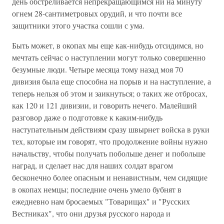
день обстреливается непрекращающимся ни на минуту
огнем 28-сантиметровых орудий, и что почти все
защитники этого участка сошли с ума.
Быть может, в окопах мы еще как-нибудь отсидимся, но
мечтать сейчас о наступлении могут только совершенно
безумные люди. Четыре месяца тому назад моя 70
дивизия была еще способна на порыв и на наступление, а
теперь нельзя об этом и заикнуться; о таких же отбросах,
как 120 и 121 дивизии, и говорить нечего. Малейший
разговор даже о подготовке к каким-нибудь
наступательным действиям сразу швырнет войска в руки
тех, которые им говорят, что продолжение войны нужно
начальству, чтобы получать побольше денег и побольше
наград, и сделает нас для наших солдат врагом
бесконечно более опасным и ненавистным, чем сидящие
в окопах немцы; последние очень умело бубнят в
ежедневно нам бросаемых "Товарищах" и "Русских
Вестниках", что они друзья русского народа и