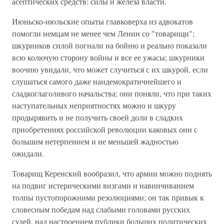
асептических средств: силы и железа власти.
Июньско-июльские опыты главковерха из адвокатов
помогли немцам не менее чем Ленин со "товарищи";
шкурников силой погнали на бойню и реально показали
всю колючую сторону войны и все ее ужасы; шкурники
воочию увидали, что может случиться с их шкурой, если
слушаться самого даже наидемократичнейшего и
сладкоглаголивого начальства; они поняли, что при таких
наступательных неприятностях можно и шкуру
продырявить и не получить своей доли в сладких
приобретениях российской революции каковых они с
большим нетерпением и не меньшей жадностью
ожидали.
Товарищ Керенский вообразил, что армии можно поднять
на подвиг истерическими визгами и навинчиванием
толпы пустопорожними резолюциями; он так привык к
словесным победам над слабыми головами русских
судей, над настроением публики больших политических