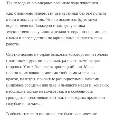
Так передо мною впервые возникло чудо живописи.
Как я понимаю теперь, эти две картинки без рам попали
к нам в дом случайно. Что-то помнится, будто мама
водила меня на Ланжерон и там два ученика
художественного училища делали этюды, познакомились
с нами и впоследствии подарили маме на память свои
работы.
Смутно помню их серые байковые косоворотки и головы
с длинными русыми волосами, разваленными на две
стороны. У них был очень простецкий вид. Меня
поразили их ящики с мятыми тюбиками масляных
красок, палитры, покрытые разноцветными мазками,
цинковые сосудики для лака и льняного масла и, конечно,
небольшие складные мольберты, а в особенности
громадные полотняные зонтики, по которым пролетали
голубые тени чаек…
В общем, теперь я понимаю, это были ученические