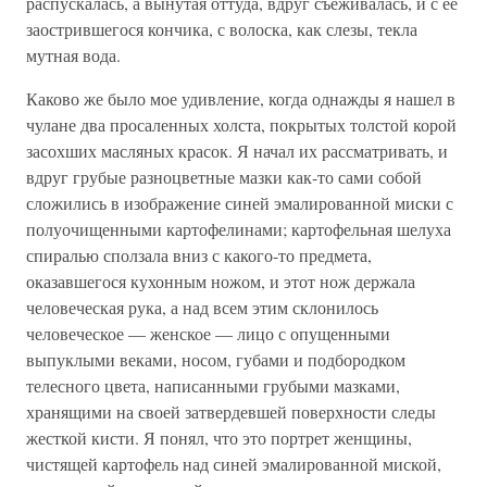
распускалась, а вынутая оттуда, вдруг съеживалась, и с ее
заострившегося кончика, с волоска, как слезы, текла
мутная вода.
Каково же было мое удивление, когда однажды я нашел в
чулане два просаленных холста, покрытых толстой корой
засохших масляных красок. Я начал их рассматривать, и
вдруг грубые разноцветные мазки как-то сами собой
сложились в изображение синей эмалированной миски с
полуочищенными картофелинами; картофельная шелуха
спиралью сползала вниз с какого-то предмета,
оказавшегося кухонным ножом, и этот нож держала
человеческая рука, а над всем этим склонилось
человеческое — женское — лицо с опущенными
выпуклыми веками, носом, губами и подбородком
телесного цвета, написанными грубыми мазками,
хранящими на своей затвердевшей поверхности следы
жесткой кисти. Я понял, что это портрет женщины,
чистящей картофель над синей эмалированной миской,