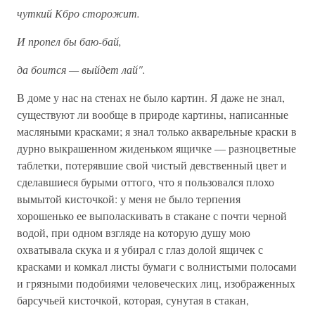
чуткий Кбро сторожит.
И пропел бы баю-бай,
да боится — выйдет лай".
В доме у нас на стенах не было картин. Я даже не знал,
существуют ли вообще в природе картины, написанные
масляными красками; я знал только акварельные краски в
дурно выкрашенном жиденьком ящичке — разноцветные
таблетки, потерявшие свой чистый девственный цвет и
сделавшиеся бурыми оттого, что я пользовался плохо
вымытой кисточкой: у меня не было терпения
хорошенько ее выполаскивать в стакане с почти черной
водой, при одном взгляде на которую душу мою
охватывала скука и я убирал с глаз долой ящичек с
красками и комкал листы бумаги с волнистыми полосами
и грязными подобиями человеческих лиц, изображенных
барсучьей кисточкой, которая, сунутая в стакан,