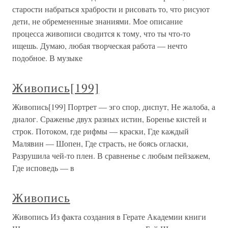
старости набраться храбрости и рисовать то, что рисуют
дети, не обремененные знаниями. Мое описание
процесса живописи сводится к тому, что ты что-то
ищешь. Думаю, любая творческая работа — нечто
подобное. В музыке
Живопись[199]
Живопись[199] Портрет — эго спор, диспут, Не жалоба, а
диалог. Сраженье двух разных истин, Боренье кистей и
строк. Потоком, где рифмы — краски, Где каждый
Малявин — Шопен, Где страсть, не боясь огласки,
Разрушила чей-то плен. В сравненье с любым пейзажем,
Где исповедь — в
Живопись
Живопись Из факта создания в Герате Академии книги