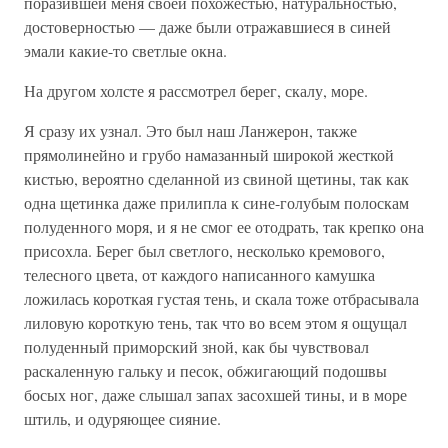
поразившей меня своей похожестью, натуральностью,
достоверностью — даже были отражавшиеся в синей
эмали какие-то светлые окна.
На другом холсте я рассмотрел берег, скалу, море.
Я сразу их узнал. Это был наш Ланжерон, также
прямолинейно и грубо намазанный широкой жесткой
кистью, вероятно сделанной из свиной щетины, так как
одна щетинка даже прилипла к сине-голубым полоскам
полуденного моря, и я не смог ее отодрать, так крепко она
присохла. Берег был светлого, несколько кремового,
телесного цвета, от каждого написанного камушка
ложилась короткая густая тень, и скала тоже отбрасывала
лиловую короткую тень, так что во всем этом я ощущал
полуденный приморский зной, как бы чувствовал
раскаленную гальку и песок, обжигающий подошвы
босых ног, даже слышал запах засохшей тины, и в море
штиль, и одуряющее сияние.