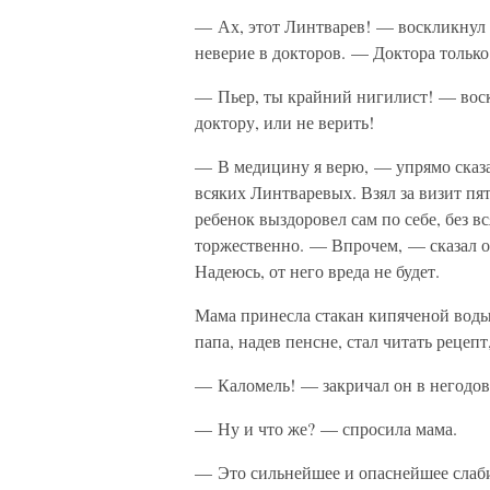
— Ах, этот Линтварев! — воскликнул п
неверие в докторов. — Доктора тольк
— Пьер, ты крайний нигилист! — воск
доктору, или не верить!
— В медицину я верю, — упрямо сказа
всяких Линтваревых. Взял за визит пят
ребенок выздоровел сам по себе, без 
торжественно. — Впрочем, — сказал о
Надеюсь, от него вреда не будет.
Мама принесла стакан кипяченой воды 
папа, надев пенсне, стал читать рецепт
— Каломель! — закричал он в негодов
— Ну и что же? — спросила мама.
— Это сильнейшее и опаснейшее слаби