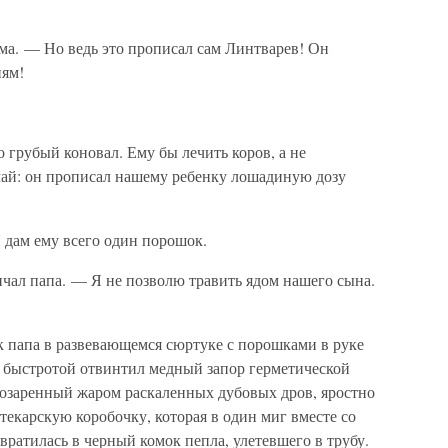
а. — Но ведь это прописал сам Линтварев! Он
ням!
 грубый коновал. Ему бы лечить коров, а не
умай: он прописал нашему ребенку лошадиную дозу
дам ему всего один порошок.
чал папа. — Я не позволю травить ядом нашего сына.
ак папа в развевающемся сюртуке с порошками в руке
й быстротой отвинтил медный запор герметической
сь озаренный жаром раскаленных дубовых дров, яростно
текарскую коробочку, которая в один миг вместе со
ратилась в черный комок пепла, улетевшего в трубу.