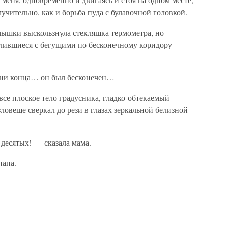
мучительно, как и борьба пуда с булавочной головкой.
 мышки выскользнула стекляшка термометра, но
лившиеся с бегущими по бесконечному коридору
, ни конца… он был бесконечен…
се плоское тело градусника, гладко-обтекаемый
ловеще сверкал до рези в глазах зеркальной белизной
 десятых! — сказала мама.
папа.