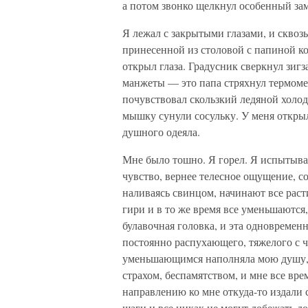
а потом звонко щелкнул особенный за
Я лежал с закрытыми глазами, и сквоз
принесенной из столовой с папиной ко
открыл глаза. Градусник сверкнул зиг
манжеты — это папа стряхнул термомет
почувствовал скользкий ледяной холод
мышку сунули сосульку. У меня открыл
душного одеяла.
Мне было тошно. Я горел. Я испытыва
чувство, вернее телесное ощущение, со
наливаясь свинцом, начинают все раст
гири и в то же время все уменьшаются
булавочная головка, и эта одновремен
постоянно распухающего, тяжелого с 
уменьшающимся наполняла мою душу, 
страхом, беспамятством, и мне все вр
направлению ко мне откуда-то издали 
шаги и все никак не могут добежать до