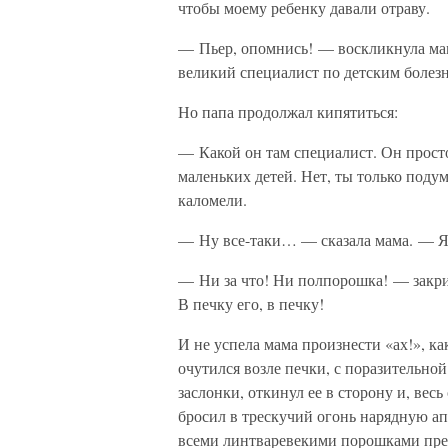
чтобы моему ребенку давали отраву.
— Пьер, опомнись! — воскликнула мам
великий специалист по детским болез
Но папа продолжал кипятиться:
— Какой он там специалист. Он просто
маленьких детей. Нет, ты только под
каломели.
— Ну все-таки… — сказала мама. — Я 
— Ни за что! Ни полпорошка! — закри
В печку его, в печку!
И не успела мама произнести «ах!», к
очутился возле печки, с поразительно
заслонки, откинул ее в сторону и, ве
бросил в трескучий огонь нарядную ап
всеми линтваревекими порошками прев