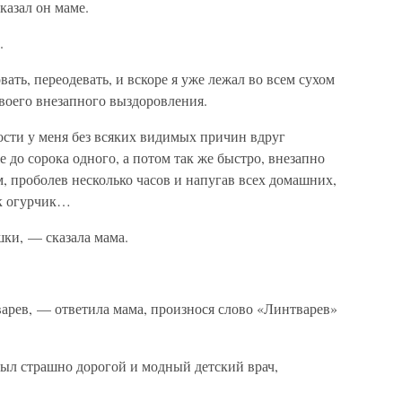
казал он маме.
.
вать, переодевать, и вскоре я уже лежал во всем сухом
воего внезапного выздоровления.
ости у меня без всяких видимых причин вдруг
е до сорока одного, а потом так же быстро, внезапно
м, проболев несколько часов и напугав всех домашних,
ак огурчик…
шки, — сказала мама.
арев, — ответила мама, произнося слово «Линтварев»
был страшно дорогой и модный детский врач,