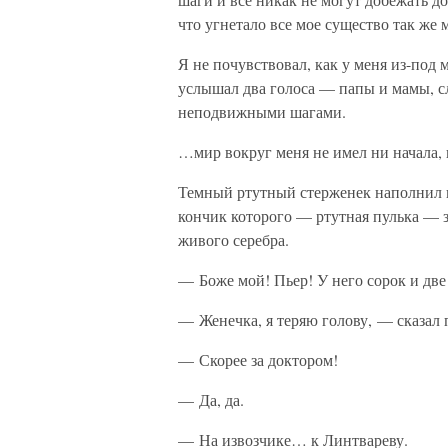
что угнетало все мое существо так же 
Я не почувствовал, как у меня из-под
услышал два голоса — папы и мамы, с
неподвижными шагами.
…мир вокруг меня не имел ни начала
Темный ртутный стерженек наполнил в
кончик которого — ртутная пулька — з
живого серебра.
— Боже мой! Пьер! У него сорок и две
— Женечка, я теряю голову, — сказал 
— Скорее за доктором!
— Да, да.
— На извозчике… к Линтвареву.