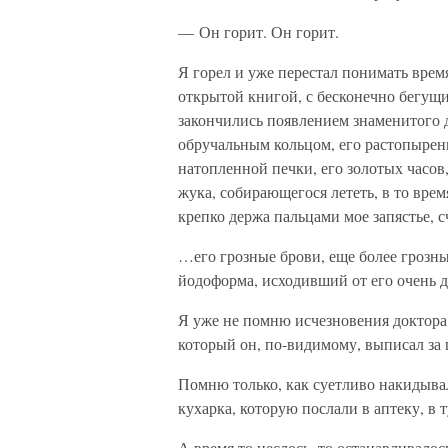
— Он горит. Он горит.
Я горел и уже перестал понимать врем
открытой книгой, с бесконечно бегущ
закончились появлением знаменитого д
обручальным кольцом, его растопыре
натопленной печки, его золотых часов
жука, собирающегося лететь, в то вре
крепко держа пальцами мое запястье, с
…его грозные брови, еще более грозны
йодоформа, исходивший от его очень
Я уже не помню исчезновения доктора
который он, по-видимому, выписал за 
Помню только, как суетливо накидывал
кухарка, которую послали в аптеку, в
А время то неслось, то останавливалос