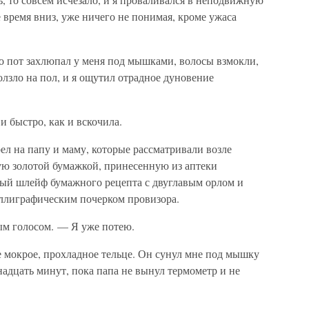
же время вниз, уже ничего не понимая, кроме ужаса
то пот захлюпал у меня под мышками, волосы взмокли,
олзло на пол, и я ощутил отрадное дуновение
и быстро, как и вскочила.
л на папу и маму, которые рассматривали возле
ю золотой бумажкой, принесенную из аптеки
ный шлейф бумажного рецепта с двуглавым орлом и
ллиграфическим почерком провизора.
ым голосом. — Я уже потею.
е мокрое, прохладное тельце. Он сунул мне под мышку
адцать минут, пока папа не вынул термометр и не