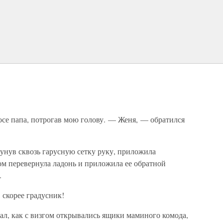
осе папа, потрогав мою голову. — Женя, — обратился
унув сквозь гарусную сетку руку, приложила
ом перевернула ладонь и приложила ее обратной
.
 скорее градусник!
ал, как с визгом открывались ящики маминого комода,