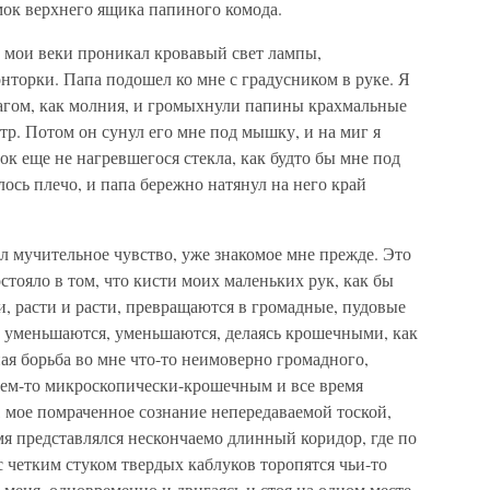
мок верхнего ящика папиного комода.
ь мои веки проникал кровавый свет лампы,
нторки. Папа подошел ко мне с градусником в руке. Я
загом, как молния, и громыхнули папины крахмальные
р. Потом он сунул его мне под мышку, и на миг я
ок еще не нагревшегося стекла, как будто бы мне под
ось плечо, и папа бережно натянул на него край
л мучительное чувство, уже знакомое мне прежде. Это
стояло в том, что кисти моих маленьких рук, как бы
и, расти и расти, превращаются в громадные, пудовые
, уменьшаются, уменьшаются, делаясь крошечными, как
ная борьба во мне что-то неимоверно громадного,
чем-то микроскопически-крошечным и все время
мое помраченное сознание непередаваемой тоской,
емя представлялся нескончаемо длинный коридор, где по
с четким стуком твердых каблуков торопятся чьи-то
 меня, одновременно и двигаясь и стоя на одном месте,