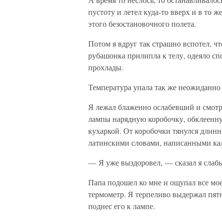
пустоту и летел куда-то вверх и в то 
этого безостановочного полета.
Потом я вдруг так страшно вспотел, ч
рубашонка прилипла к телу, одеяло сп
прохлады.
Температура упала так же неожиданно 
Я лежал блаженно ослабевший и смотре
лампы нарядную коробочку, обклеенну
кухаркой. От коробочки тянулся длин
латинскими словами, написанными ка
— Я уже выздоровел, — сказал я слаб
Папа подошел ко мне и ощупал все мо
термометр. Я терпеливо выдержал пятн
поднес его к лампе.