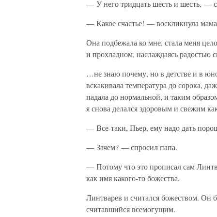
— У него тридцать шесть и шесть, — с
— Какое счастье! — воскликнула мама
Она подбежала ко мне, стала меня цело
и прохладном, наслаждаясь радостью с
…не знаю почему, но в детстве и в юн
вскакивала температура до сорока, даж
падала до нормальной, и таким образо
я снова делался здоровым и свежим к
— Все-таки, Пьер, ему надо дать поро
— Зачем? — спросил папа.
— Потому что это прописал сам Линтв
как имя какого-то божества.
Линтварев и считался божеством. Он 
считавшийся всемогущим.