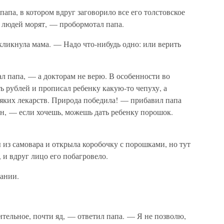
апа, в котором вдруг заговорило все его толстовское
о людей морят, — пробормотал папа.
ликнула мама. — Надо что-нибудь одно: или верить
л папа, — а докторам не верю. В особенности во
ь рублей и прописал ребенку какую-то чепуху, а
всяких лекарств. Природа победила! — прибавил папа
н, — если хочешь, можешь дать ребенку порошок.
из самовара и открыла коробочку с порошками, но тут
, и вдруг лицо его побагровело.
ании.
тельное, почти яд, — ответил папа. — Я не позволю,