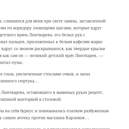
я, слившееся для меня при свете лампы, заставленной
ими по коридору зловещими шагами, которые вдруг
етского врача Линтварева, его белых рук с
нных пальцев, приложенных к белым кафелям жарко
, вдруг со звоном раскрывшихся, как твердые крылья
мя как сам он — великий детский врач Линтварев, —
читал пульс.
е глаза, увеличенные стеклами очков, и запах
 длинного сюртука…
 Линтварева, оставившего в маминых руках рецепт,
папиной конторкой в столовой.
а на себя бурнус и повязывалась платком разбуженная
 ту самую аптеку против магазина Карликов…
ь, то совсем исчезало, и я проваливался в неподвижную