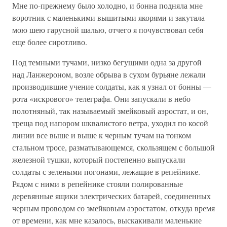
Мне по-прежнему было холодно, и бонна подняла мне
воротник с маленькими вышитыми якорями и закутала
мою шею гарусной шалью, отчего я почувствовал себя
еще более сиротливо.
Под темными тучами, низко бегущими одна за другой
над Ланжероном, возле обрыва в сухом бурьяне лежали
производившие учение солдаты, как я узнал от бонны —
рота «искрового» телеграфа. Они запускали в небо
полотняный, так называемый змейковый аэростат, и он,
треща под напором шквалистого ветра, уходил по косой
линии все выше и выше к черным тучам на тонком
стальном тросе, разматывающемся, скользящем с большой
железной тушки, который постепенно выпускали
солдаты с зелеными погонами, лежащие в репейнике.
Рядом с ними в репейнике стояли полированные
деревянные ящики электрических батарей, соединенных
черным проводом со змейковым аэростатом, откуда время
от времени, как мне казалось, выскакивали маленькие