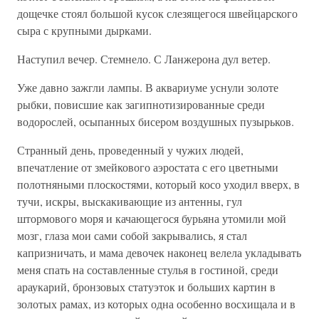
дощечке стоял большой кусок слезящегося швейцарского
сыра с крупными дырками.
Наступил вечер. Стемнело. С Ланжерона дул ветер.
Уже давно зажгли лампы. В аквариуме уснули золоте
рыбки, повисшие как загипнотизированные среди
водорослей, осыпанных бисером воздушных пузырьков.
Странный день, проведенный у чужих людей,
впечатление от змейкового аэростата с его цветными
полотняными плоскостями, который косо уходил вверх, в
тучи, искры, выскакивающие из антенны, гул
штормового моря и качающегося бурьяна утомили мой
мозг, глаза мои сами собой закрывались, я стал
капризничать, и мама девочек наконец велела укладывать
меня спать на составленные стулья в гостиной, среди
араукарий, бронзовых статуэток и больших картин в
золотых рамах, из которых одна особенно восхищала и в