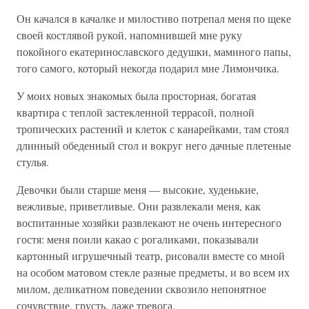
Он качался в качалке и милостиво потрепал меня по щеке
своей костлявой рукой, напомнившей мне руку
покойного екатеринославского дедушки, маминого папы,
того самого, который некогда подарил мне Лимончика.
У моих новых знакомых была просторная, богатая
квартира с теплой застекленной террасой, полной
тропических растений и клеток с канарейками, там стоял
длинный обеденный стол и вокруг него дачные плетеные
стулья.
Девочки были старше меня — высокие, худенькие,
вежливые, приветливые. Они развлекали меня, как
воспитанные хозяйки развлекают не очень интересного
гостя: меня поили какао с рогаликами, показывали
картонный игрушечный театр, рисовали вместе со мной
на особом матовом стекле разные предметы, и во всем их
милом, деликатном поведении сквозило непонятное
сочувствие, грусть, даже тревога.