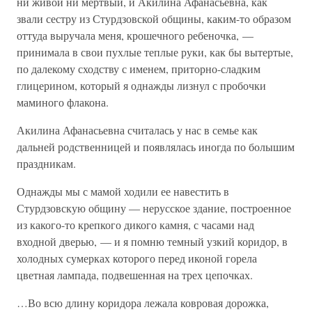
ни живой ни мертвый, и Акилина Афанасьевна, как
звали сестру из Стурдзовской общины, каким-то образом
оттуда выручала меня, крошечного ребеночка, —
принимала в свои пухлые теплые руки, как бы вытертые,
по далекому сходству с именем, приторно-сладким
глицерином, который я однажды лизнул с пробочки
маминого флакона.
Акилина Афанасьевна считалась у нас в семье как
дальней родственницей и появлялась иногда по болышим
праздникам.
Однажды мы с мамой ходили ее навестить в
Стурдзовскую общину — нерусское здание, построенное
из какого-то крепкого дикого камня, с часами над
входной дверью, — и я помню темный узкий коридор, в
холодных сумерках которого перед иконой горела
цветная лампада, подвешенная на трех цепочках.
…Во всю длину коридора лежала ковровая дорожка,