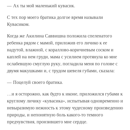
— Ах ты мой маленький кувасик.
С тех пор моего братика долгое время называли
Кувасиком.
Когда же Акилина Саввишна положила спеленатого
ребенка рядом с мамой, приложив его личико к ее
надутой, влажной, с кораллово-коричневым соском и
каплей на нем груди, мама с усилием протянула ко мне
ослабевшую смуглую руку, погладила меня по голове с
двумя макушками и, с трудом шевеля губами, сказала:
— Поцелуй своего братика.
…и я осторожно, как будто к иконе, приложился губами к
круглому личику «кувасика», испытывая одновременно и
невыразимую нежность к этому чудесному произведению
природы, и непонятную боль какого-то темного
предчувствия, пронзившего мне сердце.