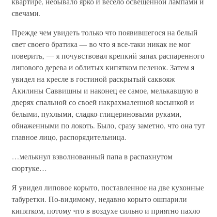
квартире, небывало ярко и весело освещенной лампами и
свечами.
Прежде чем увидеть только что появившегося на белый
свет своего братика — во что я все-таки никак не мог
поверить, — я почувствовал крепкий запах распаренного
липового дерева и облитых кипятком пеленок. Затем я
увидел на кресле в гостиной раскрытый саквояж
Акилины Саввишны и наконец ее самое, мелькавшую в
дверях спальной со своей накрахмаленной косынкой и
белыми, пухлыми, сладко-глицериновыми руками,
обнаженными по локоть. Было, сразу заметно, что она тут
главное лицо, распорядительница.
…мелькнул взволнованный папа в распахнутом
сюртуке…
Я увидел липовое корыто, поставленное на две кухонные
табуретки. По-видимому, недавно корыто ошпарили
кипятком, потому что в воздухе сильно и приятно пахло