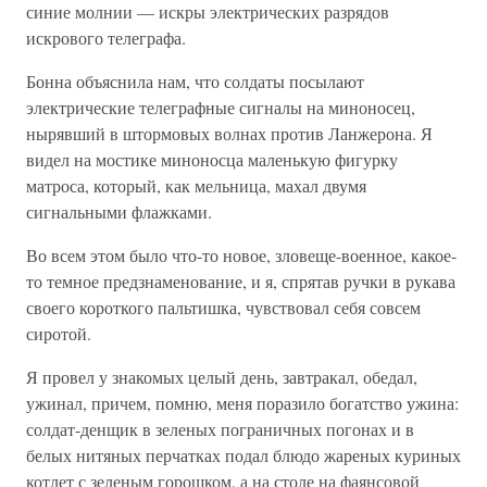
синие молнии — искры электрических разрядов
искрового телеграфа.
Бонна объяснила нам, что солдаты посылают
электрические телеграфные сигналы на миноносец,
нырявший в штормовых волнах против Ланжерона. Я
видел на мостике миноносца маленькую фигурку
матроса, который, как мельница, махал двумя
сигнальными флажками.
Во всем этом было что-то новое, зловеще-военное, какое-
то темное предзнаменование, и я, спрятав ручки в рукава
своего короткого пальтишка, чувствовал себя совсем
сиротой.
Я провел у знакомых целый день, завтракал, обедал,
ужинал, причем, помню, меня поразило богатство ужина:
солдат-денщик в зеленых пограничных погонах и в
белых нитяных перчатках подал блюдо жареных куриных
котлет с зеленым горошком, а на столе на фаянсовой