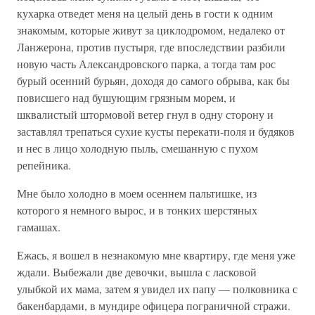
кухарка отведет меня на целый день в гости к одним
знакомым, которые живут за циклодромом, недалеко от
Ланжерона, против пустыря, где впоследствии разбили
новую часть Александровского парка, а тогда там рос
бурый осенний бурьян, доходя до самого обрыва, как бы
повисшего над бушующим грязным морем, и
шквалистый штормовой ветер гнул в одну сторону и
заставлял трепаться сухие кусты перекати-поля и будяков
и нес в лицо холодную пыль, смешанную с пухом
репейника.
Мне было холодно в моем осеннем пальтишке, из
которого я немного вырос, и в тонких шерстяных
гамашах.
Ежась, я вошел в незнакомую мне квартиру, где меня уже
ждали. Выбежали две девочки, вышла с ласковой
улыбкой их мама, затем я увидел их папу — полковника с
бакенбардами, в мундире офицера пограничной стражи.