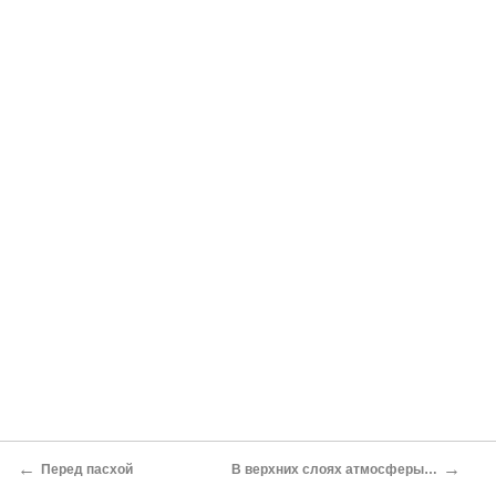
←
→
Перед пасхой
В верхних слоях атмосферы…