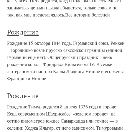
как у всех. Петя родился, когда Поле было шесть. Мечта
заниматься детьми начала сбываться, только совсем не
так, как мне представлялось.Все истории болезней
Рождение
Рождение 15 октября 1844 года, Германский союз, Рёккен
– городишко возле прусско-саксонской границы (единой
Германии еще нет). Общепрусский праздник – день
рождения короля Фридриха Вильгельма IV. В семье
лютеранского пастора Карла Людвига Ницше и его жены
Франциски Ницше
Рождение
Рождение Тимур родился 8 апреля 1336 года в городе
Кеш, современном Шахрисабзе, «зеленом городе», на
сотню километров южнее Самарканда или точнее — в
селении Ходжа Ильгар, от него зависимом. Тимуровыми