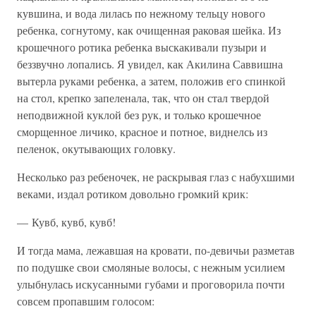
кувшина, и вода лилась по нежному тельцу нового
ребенка, согнутому, как очищенная раковая шейка. Из
крошечного ротика ребенка выскакивали пузыри и
беззвучно лопались. Я увидел, как Акилина Саввишна
вытерла руками ребенка, а затем, положив его спинкой
на стол, крепко запеленала, так, что он стал твердой
неподвижной куклой без рук, и только крошечное
сморщенное личико, красное и потное, виднелсь из
пеленок, окутывающих головку.
Несколько раз ребеночек, не раскрывая глаз с набухшими
веками, издал ротиком довольно громкий крик:
— Кувб, кувб, кувб!
И тогда мама, лежавшая на кровати, по-девичьи разметав
по подушке свои смоляные волосы, с нежным усилием
улыбнулась искусанными губами и проговорила почти
совсем пропавшим голосом: