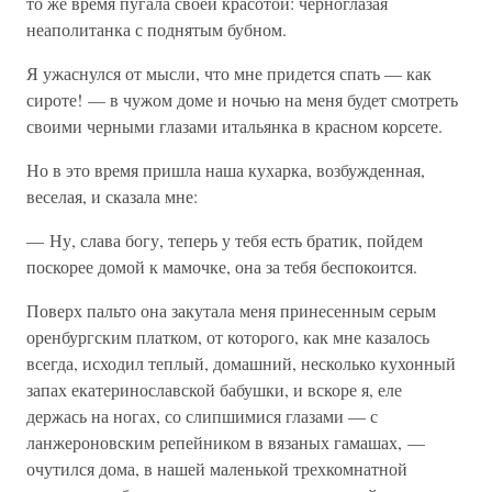
то же время пугала своей красотой: черноглазая
неаполитанка с поднятым бубном.
Я ужаснулся от мысли, что мне придется спать — как
сироте! — в чужом доме и ночью на меня будет смотреть
своими черными глазами итальянка в красном корсете.
Но в это время пришла наша кухарка, возбужденная,
веселая, и сказала мне:
— Ну, слава богу, теперь у тебя есть братик, пойдем
поскорее домой к мамочке, она за тебя беспокоится.
Поверх пальто она закутала меня принесенным серым
оренбургским платком, от которого, как мне казалось
всегда, исходил теплый, домашний, несколько кухонный
запах екатеринославской бабушки, и вскоре я, еле
держась на ногах, со слипшимися глазами — с
ланжероновским репейником в вязаных гамашах, —
очутился дома, в нашей маленькой трехкомнатной