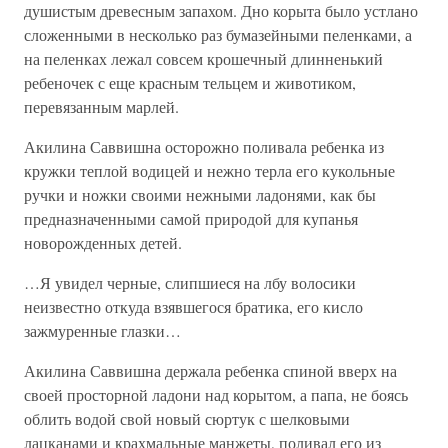
душистым древесным запахом. Дно корыта было устлано
сложенными в несколько раз бумазейными пеленками, а
на пеленках лежал совсем крошечный длинненький
ребеночек с еще красным тельцем и животиком,
перевязанным марлей.
Акилина Саввишна осторожно поливала ребенка из
кружки теплой водицей и нежно терла его кукольные
ручки и ножки своими нежными ладонями, как бы
предназначенными самой природой для купанья
новорожденных детей.
…Я увидел черные, слипшиеся на лбу волосики
неизвестно откуда взявшегося братика, его кисло
зажмуренные глазки…
Акилина Саввишна держала ребенка спиной вверх на
своей просторной ладони над корытом, а папа, не боясь
облить водой свой новый сюртук с шелковыми
лацканами и крахмальные манжеты, поливал его из