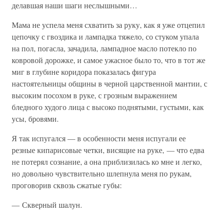
делавшая наши шаги неслышными…
Мама не успела меня схватить за руку, как я уже отцепил
цепочку с гвоздика и лампадка тяжело, со стуком упала
на пол, погасла, зачадила, лампадное масло потекло по
ковровой дорожке, и самое ужасное было то, что в тот же
миг в глубине коридора показалась фигура
настоятельницы общины в черной царственной мантии, с
высоким посохом в руке, с грозным выражением
бледного худого лица с высоко поднятыми, густыми, как
усы, бровями.
Я так испугался — в особенности меня испугали ее
резные кипарисовые четки, висящие на руке, — что едва
не потерял сознание, а она приблизилась ко мне и легко,
но довольно чувствительно шлепнула меня по рукам,
проговорив сквозь сжатые губы:
— Скверный шалун.