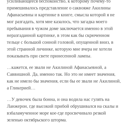
усиливающееся беспокойство, к которому почему-то
примешивалось представление о саквояже Акилины
Афанасьевны и картинке в книге, смысла которой я не
мог разгадать, хотя мне казалось, что загадка моего
пребывания в чужом доме заключается именно в этой
неразгаданной картинке, в этом как бы скрюченном
тельце с большой сонной головой, опущенной вниз, в
этой странной личинке, которую мне вчера не хотели
показывать при свете принесенной лампы.
…кажется, ее звали не Акилиной Афанасьевной, а
Саввишной. Да, именно так. Но это не имеет значения,
как не имело бы значения, если бы ее звали не Акилиной,
а Гликерией…
…У девочек была бонна, и она водила нас гулять на
Ланжерон, где высокий прибой обрушивался на скалы и
взбаламученное море кое-где просвечивало резкой
зеленью октябрьского шторма.