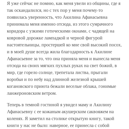
Я уже сейчас не помню, как меня увели из общины, где я
так оскандалился, но с тех пор у меня почему-то
появилась уверенность, что Акилина Афанасьевна
принимала меня именно отсюда, из этого сумрачного
коридора с узкими готическими окнами, с чадящей на
ковровой дорожке лампадкой и черной фигурой
настоятельницы, простершей ко мне свой высокий посох,
и в моей душе всегда жила благодарность к Акилине
Афанасьевне за то, что она приняла меня и вынесла меня
отсюда на своих мягких пухлых руках на свет божий, в
мир, где горело солнце, трепетала листва, прыгали
воробьи и по небу над длинной железной крышей
когановского приюта бежали веселые облака, гонимые
ланжероновским ветром.
Теперь в темной гостиной я увидел маму и Акилину
Афанасьевну с ее кожаным акушерским саквояжем на
коленях. Я заметил на столике открытую книгу, такой
книги у нас не было: наверное, ее принесла с собой