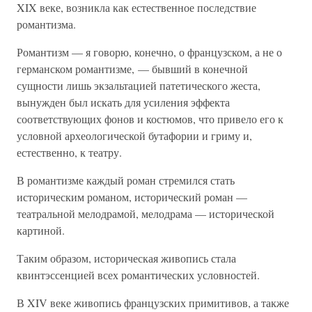
XIX веке, возникла как естественное последствие
романтизма.
Романтизм — я говорю, конечно, о французском, а не о
германском романтизме, — бывший в конечной
сущности лишь экзальтацией патетического жеста,
вынужден был искать для усиления эффекта
соответствующих фонов и костюмов, что привело его к
условной археологической бутафории и гриму и,
естественно, к театру.
В романтизме каждый роман стремился стать
историческим романом, исторический роман —
театральной мелодрамой, мелодрама — исторической
картиной.
Таким образом, историческая живопись стала
квинтэссенцией всех романтических условностей.
В XIV веке живопись французских примитивов, а также