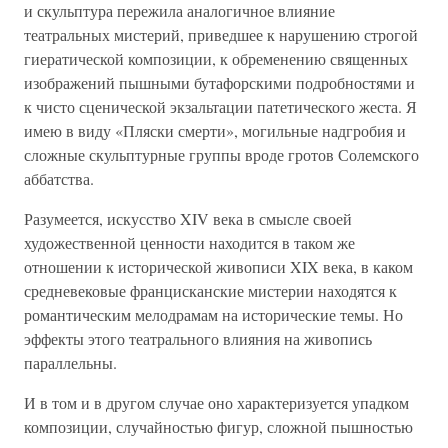
и скульптура пережила аналогичное влияние
театральных мистерий, приведшее к нарушению строгой
гиератической композиции, к обременению священных
изображений пышными бутафорскими подробностями и
к чисто сценической экзальтации патетического жеста. Я
имею в виду «Пляски смерти», могильные надгробия и
сложные скульптурные группы вроде гротов Солемского
аббатства.
Разумеется, искусство XIV века в смысле своей
художественной ценности находится в таком же
отношении к исторической живописи XIX века, в каком
средневековые францисканские мистерии находятся к
романтическим мелодрамам на исторические темы. Но
эффекты этого театрального влияния на живопись
параллельны.
И в том и в другом случае оно характеризуется упадком
композиции, случайностью фигур, сложной пышностью