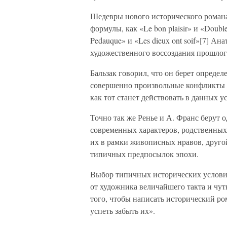
Шедевры нового исторического романа
формулы, как «Le bon plaisir» и «Double 
Pedauque» и «Les dieux ont soif»[7] А
художественного воссоздания прошлог
Бальзак говорил, что он берет определ
совершенно произвольные конфликты жи
как тот станет действовать в данных у
Точно так же Ренье и А. Франс берут 
современных характеров, родственных
их в рамки живописных нравов, друго
типичных предпосылок эпохи.
Выбор типичных исторических условий
от художника величайшего такта и чу
того, чтобы написать исторический ро
успеть забыть их».