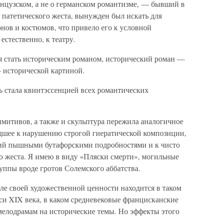
анцузском, а не о германском романтизме, — бывший в
 патетического жеста, вынужден был искать для
нов и костюмов, что привело его к условной
естественно, к театру.
 стать историческим романом, исторический роман —
 исторической картиной.
ь стала квинтэссенцией всех романтических
митивов, а также и скульптура пережила аналогичное
дшее к нарушению строгой гиератической композиции,
ий пышными бутафорскими подробностями и к чисто
о жеста. Я имею в виду «Пляски смерти», могильные
уппы вроде гротов Солемского аббатства.
сле своей художественной ценности находится в таком
и XIX века, в каком средневековые францисканские
мелодрамам на исторические темы. Но эффекты этого