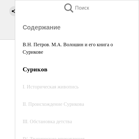
Поиск
Содержание
В.Н. Петров. M.A. Волошин и его книга о
Сурикове
Суриков
I. Историческая живопись
II. Происхождение Сурикова
III. Обстановка детства
IV. Трагические впечатления