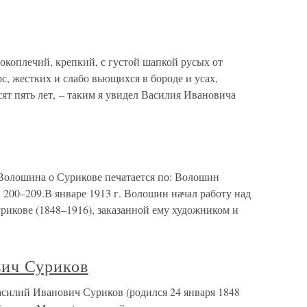
окоплечий, крепкий, с густой шапкой русых от
с, жестких и слабо вьющихся в бороде и усах,
ят пять лет, – таким я увидел Василия Ивановича
Волошина о Сурикове печатается по: Волошин
. 200–209.В январе 1913 г. Волошин начал работу над
икове (1848–1916), заказанной ему художником и
вич Суриков
силий Иванович Суриков (родился 24 января 1848