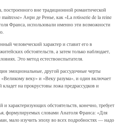
, построенного вне традиционной романтической
maitresse» Анри де Ренье, как «La rotisserie de la reine
натоля Франса, использовали именно эти возможности
о.
енный человеческий характер и ставит его в
тейских обстоятельств, а затем только наблюдает,
словиях. Это метод естествоиспытателя.
один эмоциональные, другой рассудочные черты
 «Великому веку» и «Веку разума», и один включает
й кладет на прокрустовы ложа предрассудков и
 и характеризующих обстоятельств, конечно, требует
тья, формулируемых словами Анатоля Франса: «Для
ман, мало изучить эпоху во всех подробностях — надо