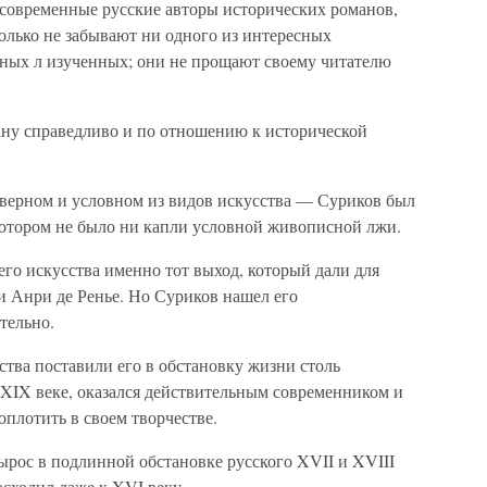
т современные русские авторы исторических романов,
олько не забывают ни одного из интересных
ных л изученных; они не прощают своему читателю
ану справедливо и по отношению к исторической
верном и условном из видов искусства — Суриков был
отором не было ни капли условной живописной лжи.
его искусства именно тот выход, который дали для
и Анри де Ренье. Но Суриков нашел его
тельно.
ства поставили его в обстановку жизни столь
 XIX веке, оказался действительным современником и
оплотить в своем творчестве.
ырос в подлинной обстановке русского XVII и XVIII
осходил даже к XVI веку.