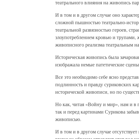
театрального влияния на живопись па
И в том и в другом случае оно характ
сложной пышностью театрально-истори
театральной развязностью героев, стр
злоупотреблением кровью и трупами, 
живописного реализма театральным н
Историческая живопись была зачаров
изображала немые патетические сцены 
Все это необходимо себе ясно предста
подлинность и правду суриковских ка
исторической живописи, но по сущест
Но как, читая «Войну и мир», нам и в 
так и перед картинами Сурикова забыв
живописью.
И в том и в другом случае отсутствует
главным образом отравляет этот род и