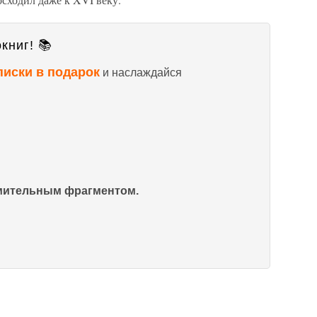
книг! 📚
писки в подарок
и наслаждайся
омительным фрагментом.