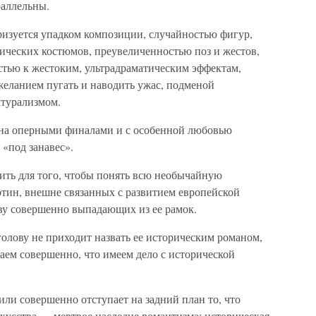
раллельны.
еризуется упадком композиции, случайностью фигур,
ческих костюмов, преувеличенностью поз и жестов,
астью к жестоким, ультрадраматическим эффектам,
желанием пугать и наводить ужас, подменой
атурализмом.
ана оперными финалами и с особенной любовью
«под занавес».
вить для того, чтобы понять всю необычайную
ртин, внешне связанных с развитием европейской
ву совершенно выпадающих из ее рамок.
голову не приходит назвать ее историческим романом,
аем совершенно, что имеем дело с исторической
 или совершенно отступает на задний план то, что
скусства — мертвое наследие романтизма: историческая