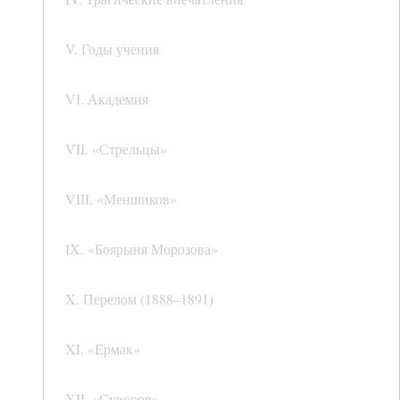
V. Годы учения
VI. Академия
VII. «Стрельцы»
VIII. «Меншиков»
IX. «Боярыня Морозова»
X. Перелом (1888–1891)
XI. «Ермак»
XII. «Суворов»