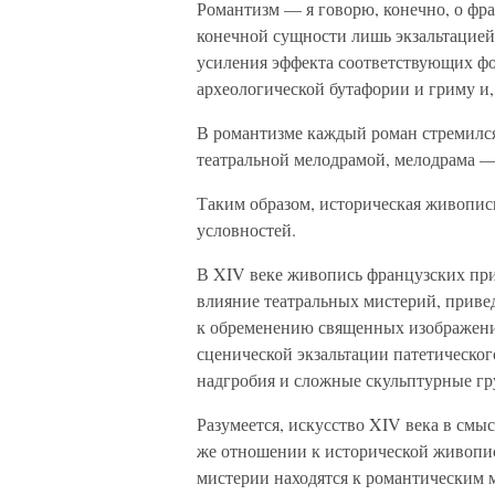
Романтизм — я говорю, конечно, о фр
конечной сущности лишь экзальтацией
усиления эффекта соответствующих фо
археологической бутафории и гриму и, 
В романтизме каждый роман стремился
театральной мелодрамой, мелодрама —
Таким образом, историческая живопис
условностей.
В XIV веке живопись французских при
влияние театральных мистерий, приве
к обременению священных изображен
сценической экзальтации патетическог
надгробия и сложные скульптурные гр
Разумеется, искусство XIV века в смы
же отношении к исторической живопис
мистерии находятся к романтическим 