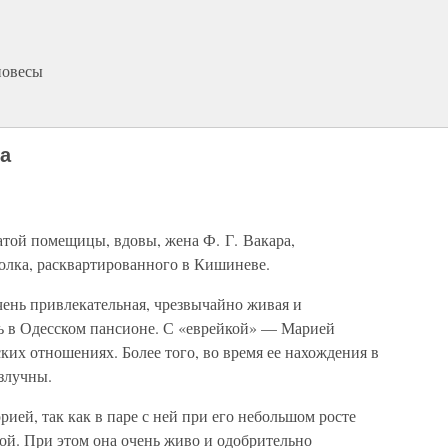
повесы
а
той помещицы, вдовы, жена Ф. Г. Вакара,
олка, расквартированного в Кишиневе.
чень привлекательная, чрезвычайно живая и
сь в Одесском пансионе. С «еврейкой» — Марией
ких отношениях. Более того, во время ее нахождения в
злучны.
ией, так как в паре с ней при его небольшом росте
ой. При этом она очень живо и одобрительно