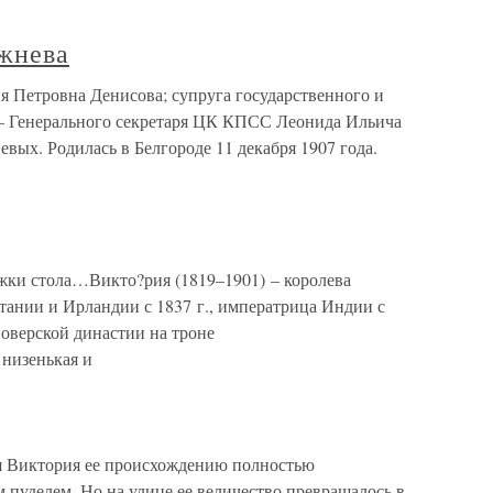
жнева
 Петровна Денисова; супруга государственного и
 — Генерального секретаря ЦК КПСС Леонида Ильича
ых. Родилась в Белгороде 11 декабря 1907 года.
ки стола…Викто?рия (1819–1901) – королева
ании и Ирландии с 1837 г., императрица Индии с
новерской династии на троне
низенькая и
 Виктория ее происхождению полностью
м пуделем. Но на улице ее величество превращалось в