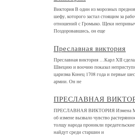
Виктория В один из морозных предново
шефу, которого застал стоящим за раб
отношений с Громыко. Щеки непривычно
Поздоровавшись, он еще
Преславная виктория
Преславная виктория …Карл XII сдела
Швецию и воочию показал неприступно
царизма Конец 1708 года и первые шес
армии. Он не
ПРЕСЛАВНАЯ ВИКТО
ПРЕСЛАВНАЯ ВИКТОРИЯ Измена Мазепы
об измене вызвало чувство растеряннос
толщу народа проникли предательские
найдут среди старшин и