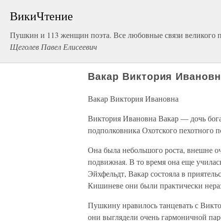
ВикиЧтение
Пушкин и 113 женщин поэта. Все любовные связи великого 
Щеголев Павел Елисеевич
Вакар Виктория Ивановн
Вакар Виктория Ивановна
Виктория Ивановна Вакар — дочь бога
подполковника Охотского пехотного п
Она была небольшого роста, внешне о
подвижная. В то время она еще учила
Эйхфельдт, Вакар состояла в приятельс
Кишиневе они были практически нера
Пушкину нравилось танцевать с Виктор
они выглядели очень гармоничной пар