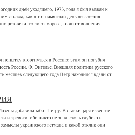
годних дней уходящего, 1973, года я был вызван к
очим столом, как в тот памятный день выяснения
 розовели, то ли от мороза, то ли от волнения.
л попытку вторгнуться в Россию; этим он погубил
сть России. Ф. Энгельс. Внешняя политика русского
ть месяцев следующего года Петр находился вдали от
РИЯ
 добавила забот Петру. В ставке царя известие
ти и тревоги, ибо никто не знал, сколь глубоко в
 замыслы украинского гетмана и какой отклик они