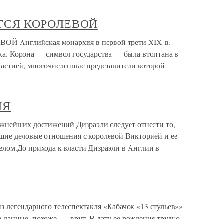
ТСЯ КОРОЛЕВОЙ
Английская монархия в первой трети XIX в.
ка. Корона — символ государства — была втоптана в
настией, многочисленные представители которой
ИЯ
йших достижений Дизраэли следует отнести то,
ошие деловые отношения с королевой Викторией и ее
елом.До прихода к власти Дизраэли в Англии в
егендарного телеспектакля «Кабачок «13 стульев»»
 данные, похоже, — врут. В дату ее рождения трудно