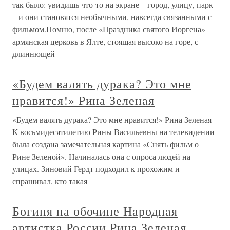
так было: увидишь что-то на экране – город, улицу, парк
– и они становятся необычными, навсегда связанными с
фильмом.Помню, после «Праздника святого Иоргена»
армянская церковь в Ялте, стоящая высоко на горе, с
длиннющей
«Будем валять дурака? Это мне
нравится!» Рина Зеленая
«Будем валять дурака? Это мне нравится!» Рина Зеленая
К восьмидесятилетию Рины Васильевны на телевидении
была создана замечательная картина «Снять фильм о
Рине Зеленой». Начиналась она с опроса людей на
улицах. Зиновий Гердт подходил к прохожим и
спрашивал, кто такая
Богиня на обочине Народная
артистка России Рина Зеленая