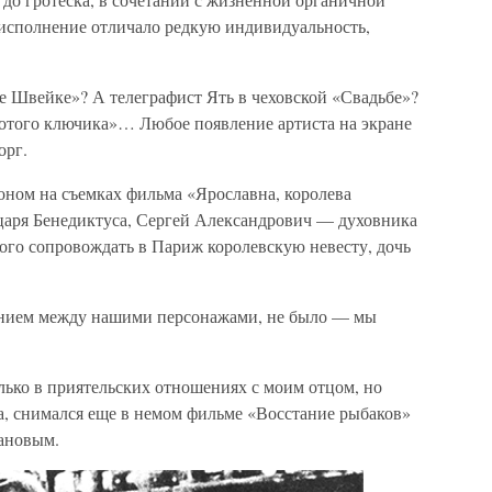
 исполнение отличало редкую индивидуальность,
е Швейке»? А телеграфист Ять в чеховской «Свадьбе»?
отого ключика»… Любое появление артиста на экране
орг.
оном на съемках фильма «Ярославна, королева
царя Бенедиктуса, Сергей Александрович — духовника
ого сопровождать в Париж королевскую невесту, дочь
щением между нашими персонажами, не было — мы
лько в приятельских отношениях с моим отцом, но
фа, снимался еще в немом фильме «Восстание рыбаков»
ановым.