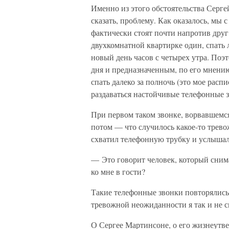
Именно из этого обстоятельства Серге
сказать, проблему. Как оказалось, мы
фактически стоят почти напротив друг
двухкомнатной квартирке один, спать 
новый день часов с четырех утра. Поэт
дня и предназначенным, по его мнени
спать далеко за полночь (это мое распи
раздаваться настойчивые телефонные з
При первом таком звонке, ворвавшемся
потом — что случилось какое-то трев
схватил телефонную трубку и услышал
— Это говорит человек, который снима
ко мне в гости?
Такие телефонные звонки повторялись 
тревожной неожиданности я так и не 
О Сергее Мартинсоне, о его жизнеут