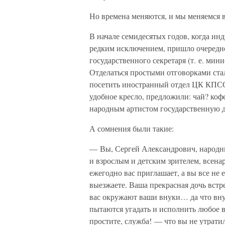
Но времена меняются, и мы меняемся в
В начале семидесятых годов, когда ин
редким исключением, пришло очередн
государственного секретаря (т. е. ми
Отделаться простыми отговорками ста
посетить иностранный отдел ЦК КПСС
удобное кресло, предложили: чай? ко
народным артистом государственную 
А сомнения были такие:
— Вы, Сергей Александрович, народн
и взрослым и детским зрителем, всена
ежегодно вас приглашает, а вы все не 
выезжаете. Ваша прекрасная дочь встр
вас окружают ваши внуки… да что вн
пытаются угадать и исполнить любое
простите, служба! — что вы не утрати