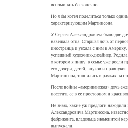
вспоминать бесконечно…
Но я бы хотел поделиться только одни
характеризующим Мартинсона.
У Сергея Александровича было две до
навещала отца. Старшая дочь от перво
иностранца и уехала с ним в Америку.
успешный художник-дизайнер. Родила 
о котором я пишу, в семье уже росли 
его дочери, детей, внуков и правнуко
Мартинсона, толпились в рамках на ст
После войны «американская» дочь еж
посетить ее в ее просторном и красив
Не знаю, какие уж предлоги находили
Александровича Мартинсона, известног
фабриканта, владельца знаменитой ка
выпускали.