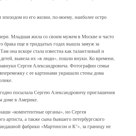
м эпизодом из его жизни, по-моему, наиболее остро
чери. Младшая жила со своим мужем в Москве и часто
го брака еще в тридцатых годах вышла замуж за
 Там она вскоре стала известна как талантливый и
детей, вывела их «в люди», пошли внуки. Ко времени,
правнуки Сергея Александровича. Фотографии семьи
в вперемежку с ее картинами украшали стены дома
олике.
егодно посылала Сергею Александровичу приглашения
ом доме в Америке.
 наши «компетентные органы», но Сергея
о артиста, а также сына бывшего петербургского
рандашной фабрики «Мартинсон и К°», за границу не