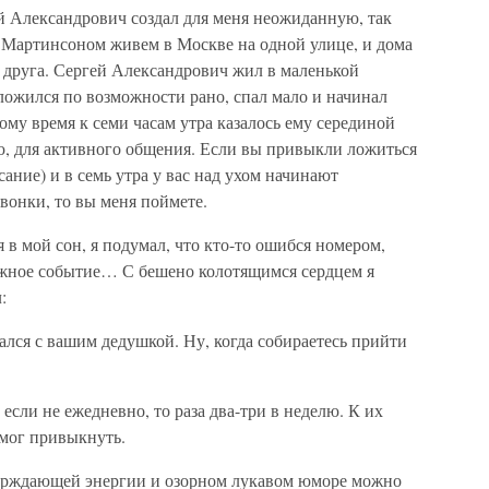
й Александрович создал для меня неожиданную, так
 с Мартинсоном живем в Москве на одной улице, и дома
 друга. Сергей Александрович жил в маленькой
ложился по возможности рано, спал мало и начинал
ому время к семи часам утра казалось ему серединой
ю, для активного общения. Если вы привыкли ложиться
сание) и в семь утра у вас над ухом начинают
вонки, то вы меня поймете.
 в мой сон, я подумал, что кто-то ошибся номером,
ожное событие… С бешено колотящимся сердцем я
:
лся с вашим дедушкой. Ну, когда собираетесь прийти
если не ежедневно, то раза два-три в неделю. К их
смог привыкнуть.
верждающей энергии и озорном лукавом юморе можно