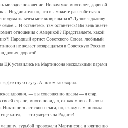
ть молодое поколение! Но вам уже много лет, дорогой
ок… Неудивительно, что вы можете расслабиться в
и подумать: зачем мне возвращаться? Лучше я доживу
 семье… И останетесь, там останетесь! Вы ведь знаете,
момент отношения с Америкой? Представляете, какой
ению?! Народный артист Советского Союза, любимый
тинсон не желает возвращаться в Советскую Россию!
сандрович, дорогой…
ла ЦК уставились на Мартинсона несколькими парами
 эффектную паузу. А потом заговорил.
ександрович, — вы совершенно правы — я стар,
 своей стране, много повидал, ох как много. Было и
 Никто не знает своего часа, но, скажу вам, положа
ы еще хотел, — это умереть на Родине!
 машину, гурьбой провожали Мартинсона и клятвенно