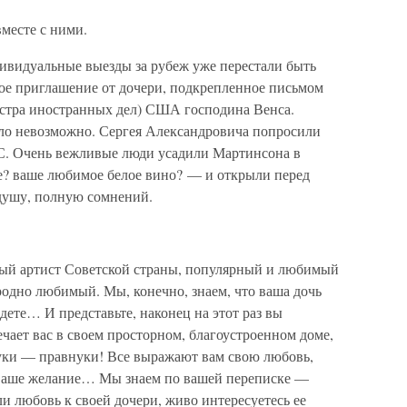
месте с ними.
дивидуальные выезды за рубеж уже перестали быть
ое приглашение от дочери, подкрепленное письмом
нистра иностранных дел) США господина Венса.
ло невозможно. Сергея Александровича попросили
. Очень вежливые люди усадили Мартинсона в
фе? ваше любимое белое вино? — и открыли перед
душу, полную сомнений.
ый артист Советской страны, популярный и любимый
родно любимый. Мы, конечно, знаем, что ваша дочь
едете… И представьте, наконец на этот раз вы
ечает вас в своем просторном, благоустроенном доме,
уки — правнуки! Все выражают вам свою любовь,
 ваше желание… Мы знаем по вашей переписке —
ли любовь к своей дочери, живо интересуетесь ее