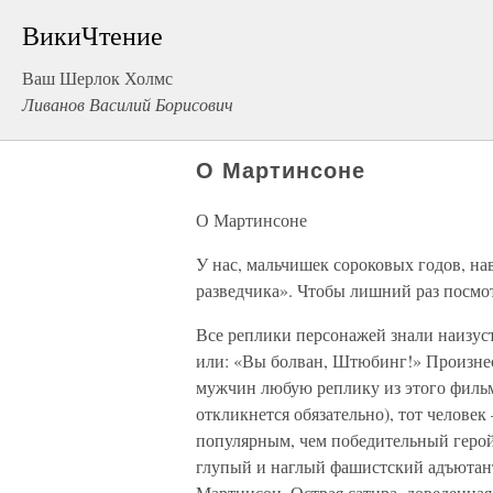
ВикиЧтение
Ваш Шерлок Холмс
Ливанов Василий Борисович
О Мартинсоне
О Мартинсоне
У нас, мальчишек сороковых годов, 
разведчика». Чтобы лишний раз посмо
Все реплики персонажей знали наизуст
или: «Вы болван, Штюбинг!» Произнес
мужчин любую реплику из этого фильма
откликнется обязательно), тот челове
популярным, чем победительный герой
глупый и наглый фашистский адъютант
Мартинсон. Острая сатира, доведенная