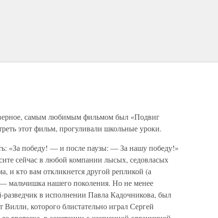
наверное, самым любимым фильмом был «Подвиг
треть этот фильм, прогуливали школьные уроки.
ь: «За победу! — и после паузы: — За нашу победу!»
ите сейчас в любой компании лысых, седовласых
, и кто вам откликнется другой репликой (а
к — мальчишка нашего поколения. Но не менее
-разведчик в исполнении Павла Кадочникова, был
 Вилли, которого блистательно играл Сергей
 до гротеска, в сочетании с жизненной органичной