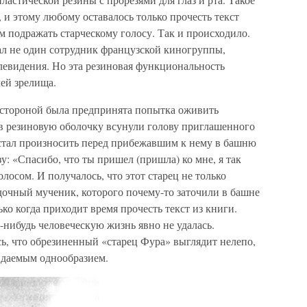
 и этому любому оставалось только прочесть текст
ом подражать старческому голосу. Так и происходило.
л не один сотрудник французской киногруппы,
левидения. Но эта резиновая функциональность
ей зрелища.
й стороной была предпринята попытка оживить
 в резиновую оболочку всунули голову приглашенного
ер стал произносить перед прибежавшим к нему в башню
: «Спасибо, что ты пришел (пришла) ко мне, я так
лосом. И получалось, что этот старец не только
очный мученик, которого почему-то заточили в башне
ко когда приходит время прочесть текст из книги.
-нибудь человеческую жизнь явно не удалась.
ь, что обрезиненный «старец Фура» выглядит нелепо,
идаемым однообразием.