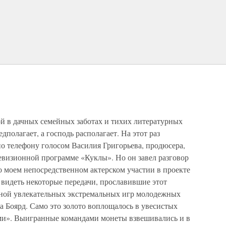
ой в дачных семейных заботах и тихих литературных
дполагает, а господь располагает. На этот раз
по телефону голосом Василия Григорьева, продюсера,
елевизионной программе «Куклы». Но он завел разговор
 о моем непосредственном актерском участии в проекте
 видеть некоторые передачи, прославившие этот
еной увлекательных экстремальных игр молодежных
а Боярд. Само это золото воплощалось в увесистых
ми». Выигранные командами монеты взвешивались и в