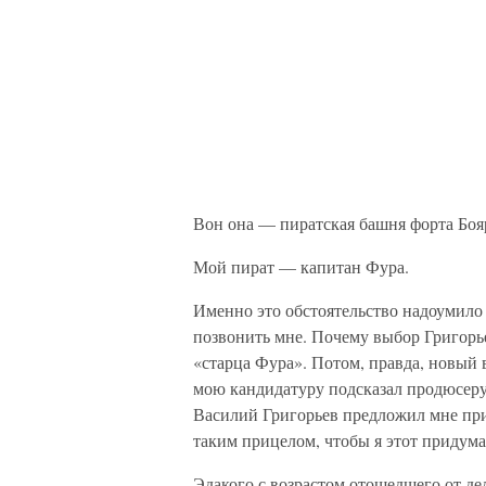
Вон она — пиратская башня форта Боя
Мой пират — капитан Фура.
Именно это обстоятельство надоумило
позвонить мне. Почему выбор Григорье
«старца Фура». Потом, правда, новый
мою кандидатуру подсказал продюсеру 
Василий Григорьев предложил мне при
таким прицелом, чтобы я этот придум
Эдакого с возрастом отошедшего от де