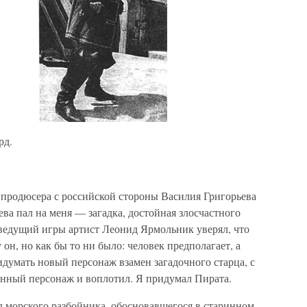
рд.
 продюсера с российской стороны Василия Григорьева
ва пал на меня — загадка, достойная злосчастного
 ведущий игры артист Леонид Ярмольник уверял, что
он, но как бы то ни было: человек предполагает, а
думать новый персонаж взамен загадочного старца, с
анный персонаж и воплотил. Я придумал Пирата.
л морского разбойника, обосновавшегося в старинном