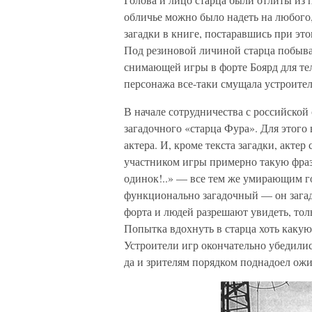
обличье можно было надеть на любого,
загадки в книге, постаравшись при эт
Под резиновой личиной старца побыва
снимающей игры в форте Боярд для те
персонажа все-таки смущала устроител
В начале сотрудничества с российско
загадочного «старца Фура». Для этого
актера. И, кроме текста загадки, акт
участником игры примерно такую фразу
одинок!..» — все тем же умирающим го
функционально загадочный — он загад
форта и людей разрешают увидеть, толь
Попытка вдохнуть в старца хоть какую
Устроители игр окончательно убедилис
да и зрителям порядком поднадоел ож