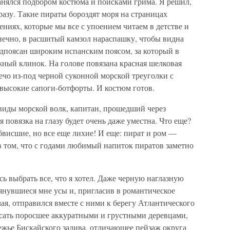
анялся подбором костюма и поисками грима. Я решил,
разу. Такие пираты бороздят моря на страницах
ниях, которые мы все с упоением читаем в детстве и
нечно, в расшитый камзол нараспашку, чтобы видна
одпоясан широким испанским поясом, за который в
жный клинок. На голове повязана красная шелковая
ечо из-под черной суконной морской треуголки с
высокие сапоги-ботфорты. И костюм готов.
иды морской волк, капитан, прошедший через
повязка на глазу будет очень даже уместна. Что еще?
бвисшие, но все еще лихие! И еще: пират и ром —
в том, что с годами любимый напиток пиратов заметно
ь выбрать все, что я хотел. Даже черную наглазную
янувшиеся мне усы и, пригласив в романтическое
я, отправился вместе с ними к берегу Атлантического
сать поросшее аккуратными и грустными деревцами,
жье Бискайского залива, отличающее пейзаж округа