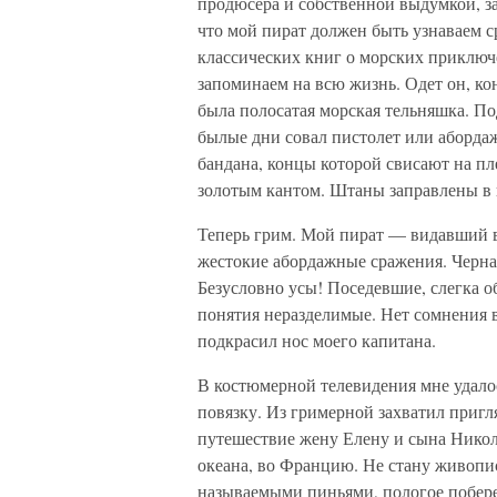
продюсера и собственной выдумкой, з
что мой пират должен быть узнаваем с
классических книг о морских приключе
запоминаем на всю жизнь. Одет он, ко
была полосатая морская тельняшка. П
былые дни совал пистолет или аборда
бандана, концы которой свисают на пл
золотым кантом. Штаны заправлены в 
Теперь грим. Мой пират — видавший в
жестокие абордажные сражения. Черная 
Безусловно усы! Поседевшие, слегка о
понятия неразделимые. Нет сомнения 
подкрасил нос моего капитана.
В костюмерной телевидения мне удалос
повязку. Из гримерной захватил пригл
путешествие жену Елену и сына Никола
океана, во Францию. Не стану живопи
называемыми пиньями, пологое побере