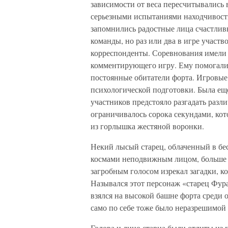
зависимости от веса пересчитывались
серьезными испытаниями находчивости,
запомнились радостные лица счастлив
команды, но раз или два в игре учас
корреспонденты. Соревнования имели 
комментирующего игру. Ему помогали 
постоянные обитатели форта. Игровые
психологической подготовки. Была еще
участников предстояло разгадать разл
ограничивалось сорока секундами, ко
из горлышка жестяной воронки.
Некий лысый старец, облаченный в б
космами неподвижным лицом, больше 
загробным голосом изрекал загадки, к
Назывался этот персонаж «старец Фура
взялся на высокой башне форта среди 
само по себе тоже было неразрешимой 
Голова и лицо старца были отлиты из п