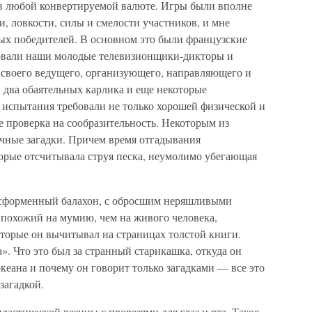
 в любой конвертируемой валюте. Игры были вполне
 ловкости, силы и смелости участников, и мне
ых победителей. В основном это были французские
твовали наши молодые телевизионщики-дикторы и
своего ведущего, организующего, направляющего и
два обаятельных карлика и еще некоторые
 испытания требовали не только хорошей физической и
 проверка на сообразительность. Некоторым из
ичные загадки. Причем время отгадывания
торые отсчитывала струя песка, неумолимо убегающая
есформенный балахон, с обросшим неряшливыми
похожий на мумию, чем на живого человека,
оторые он вычитывал на страницах толстой книги.
». Что это был за странный старикашка, откуда он
океана и почему он говорит только загадками — все это
загадкой.
ластической резины с прорезями для глаз и рта. Такое