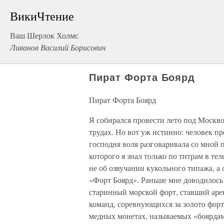
ВикиЧтение
Ваш Шерлок Холмс
Ливанов Василий Борисович
Пират Форта Боярд
Пират Форта Боярд
Я собирался провести лето под Москв
трудах. Но вот уж истинно: человек пре
господня воля разговаривала со мной 
которого я знал только по титрам в т
не об озвучании кукольного типажа, а
«Форт Боярд». Раньше мне доводилось
старинный морской форт, ставший ар
команд, соревнующихся за золото форт
медных монетах, называемых «боярда