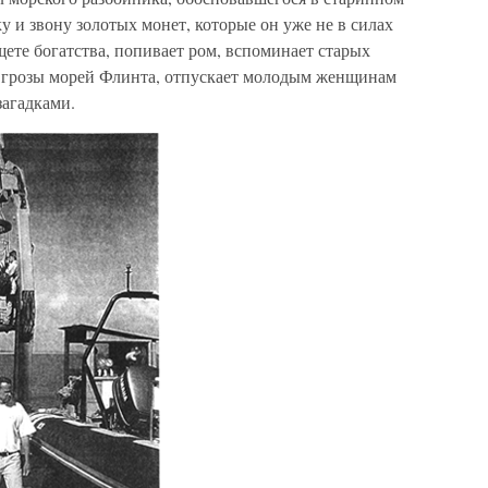
у и звону золотых монет, которые он уже не в силах
щете богатства, попивает ром, вспоминает старых
и грозы морей Флинта, отпускает молодым женщинам
загадками.