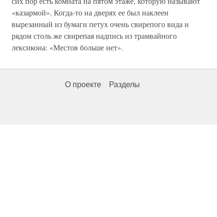
сих пор есть комната на пятом этаже, которую называют
«казармой». Когда-то на дверях ее был наклеен
вырезанный из бумаги петух очень свирепого вида и
рядом столь же свирепая надпись из трамвайного
лексикона: «Местов больше нет».
О проекте
Разделы