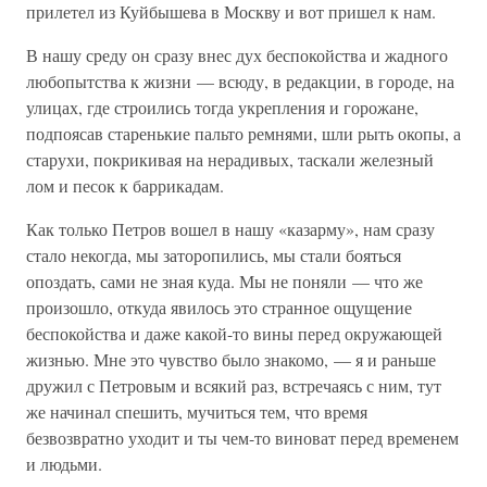
прилетел из Куйбышева в Москву и вот пришел к нам.
В нашу среду он сразу внес дух беспокойства и жадного
любопытства к жизни — всюду, в редакции, в городе, на
улицах, где строились тогда укрепления и горожане,
подпоясав старенькие пальто ремнями, шли рыть окопы, а
старухи, покрикивая на нерадивых, таскали железный
лом и песок к баррикадам.
Как только Петров вошел в нашу «казарму», нам сразу
стало некогда, мы заторопились, мы стали бояться
опоздать, сами не зная куда. Мы не поняли — что же
произошло, откуда явилось это странное ощущение
беспокойства и даже какой-то вины перед окружающей
жизнью. Мне это чувство было знакомо, — я и раньше
дружил с Петровым и всякий раз, встречаясь с ним, тут
же начинал спешить, мучиться тем, что время
безвозвратно уходит и ты чем-то виноват перед временем
и людьми.