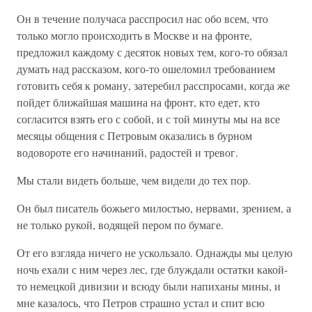
Он в течение получаса расспросил нас обо всем, что
только могло происходить в Москве и на фронте,
предложил каждому с десяток новых тем, кого-то обязал
думать над рассказом, кого-то ошеломил требованием
готовить себя к роману, затеребил расспросами, когда же
пойдет ближайшая машина на фронт, кто едет, кто
согласится взять его с собой, и с той минуты мы на все
месяцы общения с Петровым оказались в бурном
водовороте его начинаний, радостей и тревог.
Мы стали видеть больше, чем видели до тех пор.
Он был писатель божьего милостью, нервами, зрением, а
не только рукой, водящей пером по бумаге.
От его взгляда ничего не ускользало. Однажды мы целую
ночь ехали с ним через лес, где блуждали остатки какой-
то немецкой дивизии и всюду были напиханы мины, и
мне казалось, что Петров страшно устал и спит всю