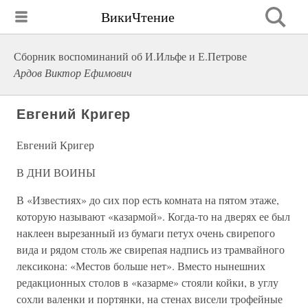
ВикиЧтение
Сборник воспоминаний об И.Ильфе и Е.Петрове
Ардов Виктор Ефимович
Евгений Кригер
Евгений Кригер
В ДНИ ВОИНЫ
В «Известиях» до сих пор есть комната на пятом этаже,
которую называют «казармой». Когда-то на дверях ее был
наклеен вырезанный из бумаги петух очень свирепого
вида и рядом столь же свирепая надпись из трамвайного
лексикона: «Местов больше нет». Вместо нынешних
редакционных столов в «казарме» стояли койки, в углу
сохли валенки и портянки, на стенах висели трофейные