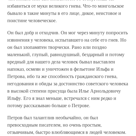
избавиться от муки великого гнева. Что-то монгольское
бывало в такие минуты в его лице, дикое, неистовое и
поистине человеческое.
Он был добр и отходчив. Он мог через минуту попросить
извинения у человека, испытавшего на себе его гнев. Но
он был злопамятен творчески. Рано или поздно
маленький, глупый, равнодушный, бездарный и потому
вредный для нашего дела человек бывал выставлен
напоказ, осмеян и уничтожен в фельетоне Ильфа и
Петрова, ибо та же способность гражданского гнева,
негодования и обиды за достоинство советского человека
в высокой степени присуща была Илье Арнольдовичу
Ильфу. Его я знал меньше, встречался с ним редко и
потому рассказываю больше о Петрове.
Петров был талантлив необычайно, он был
превосходным писателем, но очень простым,
отзывчивым, быстро влюбляющимся в людей человеком.