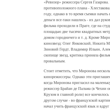
«Ревизор» режиссера Сергея Газарова. 
противоположного плана - Хлестакова.
году, однако в то время съемки начать 
деньги все-таки нашлись - их дал ру
фильма проходили в Праге, где на сту
площадью две тысячи квадратных метро
домом городничего и т. д. Кроме Миро
кинозвезд: Олег Янковский, Никита 
Зиновий Гердт, Владимир Ильин, Алекс
скопище звезд, критика приняла фильм 
провальным.
Стоит отметить, что Миронова несколь
кинорежиссеры. Однако эти приглашени
когда Миронова пригласил на маленьк
режиссер Брайан де Пальма (в Чехии 
Крузом в главной роли) все кончилось
другом случае - во французской карти
начал учить французский язык и вдруг