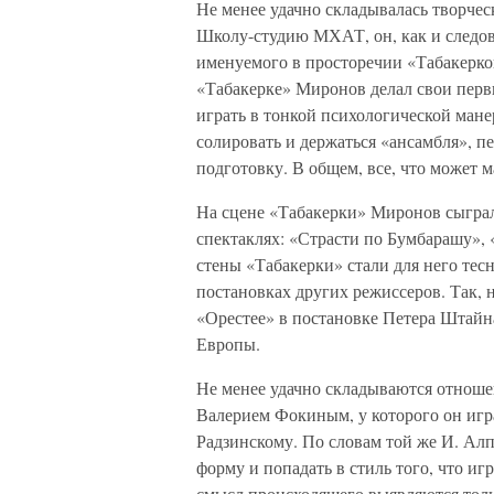
Не менее удачно складывалась творческ
Школу-студию МХАТ, он, как и следова
именуемого в просторечии «Табакерко
«Табакерке» Миронов делал свои первы
играть в тонкой психологической мане
солировать и держаться «ансамбля», п
подготовку. В общем, все, что может м
На сцене «Табакерки» Миронов сыгра
спектаклях: «Страсти по Бумбарашу»,
стены «Табакерки» стали для него тес
постановках других режиссеров. Так, 
«Орестее» в постановке Петера Штайна
Европы.
Не менее удачно складываются отноше
Валерием Фокиным, у которого он игра
Радзинскому. По словам той же И. Ал
форму и попадать в стиль того, что игр
смысл происходящего выявляются толь