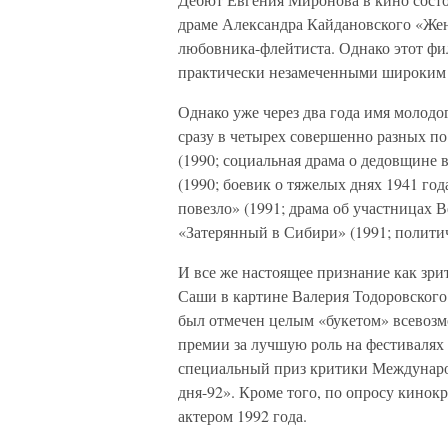
драме Александра Кайдановского «Же
любовника-флейтиста. Однако этот фил
практически незамеченными широким 
Однако уже через два года имя молодо
сразу в четырех совершенно разных по 
(1990; социальная драма о дедовщине 
(1990; боевик о тяжелых днях 1941 г
повезло» (1991; драма об участницах 
«Затерянный в Сибири» (1991; политич
И все же настоящее признание как зри
Саши в картине Валерия Тодоровского
был отмечен целым «букетом» всевозм
премии за лучшую роль на фестивалях 
специальный приз критики Междунаро
дня-92». Кроме того, по опросу кино
актером 1992 года.