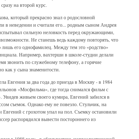
 сразу на второй курс.
кова, который прекрасно знал о родословной
и в неведении и считали его... родным сыном Андрея
испытывал сильную неловкость перед окружающими,
 возможности. Не станешь ведь каждому повторять, что
го лишь его однофамилец. Между тем это «родство»
инциала. Например, вахтерши в школе-студии делали
мя звонить по служебному телефону, а горячие
о как у сына знаменитости.
ла Евгения за два года до приезда в Москву - в 1984
вильонов «Мосфильма», где тогда снимался фильм с
. Увидев живьем своего кумира, Евгений забился в
ссом съемок. Однако ему не повезло. Стульчик, на
 и Евгений с грохотом упал на пол. Съемку остановили
иссер распорядился вывести постороннего из
лся в 1988 году - в абсурдистско-сюрреалистической