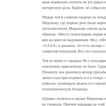
язык нормально освоить он все равно н
интересную роль. Короче, он собрал ве
Между тем в славном тандеме из четы
Миронов), где первые двое были нареч
интеллигентом, Миронову отвели роль 
образом: «Места талантливым людям 
мне во многом надуманным. Мол, сейч
«АААА» и доказать, что есть актеры с
символом поколения. Все это относител
Тем не менее в середине 90-х популярн
поклонниц практически не было. Одна 
Поначалу она донимала актера просьба
затем стала преследовать его в театре, 
избегать, пообещала облить его серной
психиатрическую больницу.
Однако случались в жизни Миронова и
не узнавали. Причем однажды на этой 