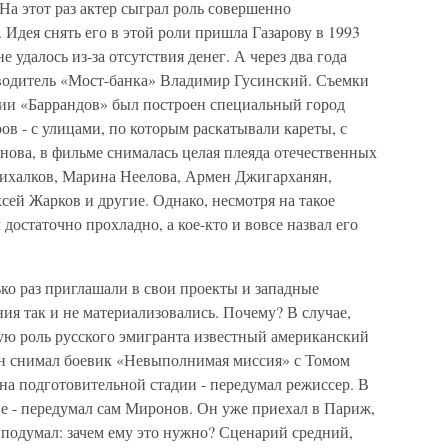
На этот раз актер сыграл роль совершенно
 Идея снять его в этой роли пришла Газарову в 1993
не удалось из-за отсутствия денег. А через два года
ководитель «Мост-банка» Владимир Гусинский. Съемки
дии «Баррандов» был построен специальный город
в - с улицами, по которым раскатывали кареты, с
нова, в фильме снималась целая плеяда отечественных
Михалков, Марина Неелова, Армен Джигарханян,
ей Жарков и другие. Однако, несмотря на такое
достаточно прохладно, а кое-кто и вовсе назвал его
ко раз приглашали в свои проекты и западные
я так и не материализовались. Почему? В случае,
ую роль русского эмигранта известный американский
он снимал боевик «Невыполнимая миссия» с Томом
 на подготовительной стадии - передумал режиссер. В
не - передумал сам Миронов. Он уже приехал в Париж,
 подумал: зачем ему это нужно? Сценарий средний,