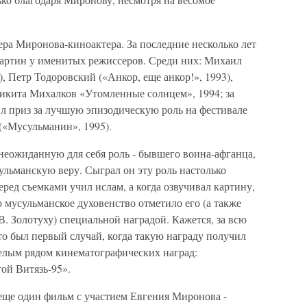
ра Миронова-киноактера. За последние несколько лет
 картин у именитых режиссеров. Среди них: Михаил
, Петр Тодоровский («Анкор, еще анкор!», 1993),
Никита Михалков «Утомленные солнцем», 1994; за
л приз за лучшую эпизодическую роль на фестивале
(«Мусульманин», 1995).
еожиданную для себя роль - бывшего воина-афганца,
ульманскую веру. Сыграл он эту роль настолько
еред съемками учил ислам, а когда озвучивал картину,
о мусульманское духовенство отметило его (а также
В. Золотуху) специальной наградой. Кажется, за всю
о был первый случай, когда такую награду получил
елым рядом кинематографических наград:
ой Витязь-95».
еще один фильм с участием Евгения Миронова -