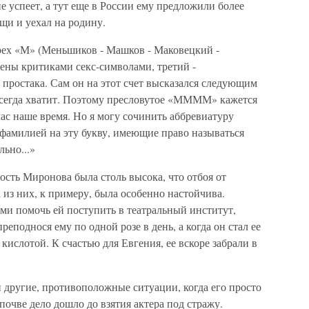
е успеет, а тут еще в России ему предложили более
щи и уехал на родину.
рех «М» (Меньшиков - Машков - Маковецкий -
ены критиками секс-символами, третий -
простака. Сам он на этот счет высказался следующим
всегда хватит. Поэтому пресловутое «ММММ» кажется
ас наше время. Но я могу сочинить аббревиатуру
 фамилией на эту букву, имеющие право называться
ьно...»
ость Миронова была столь высока, что отбоя от
из них, к примеру, была особенно настойчива.
ми помочь ей поступить в театральный институт,
преподнося ему по одной розе в день, а когда он стал ее
 кислотой. К счастью для Евгения, ее вскоре забрали в
 другие, противоположные ситуации, когда его просто
почве дело дошло до взятия актера под стражу.