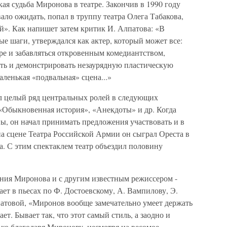
ая судьба Миронова в театре. Закончив в 1990 году
ло ожидать, попал в труппу театра Олега Табакова,
й». Как напишет затем критик И. Алпатова: «В
е шаги, утверждался как актер, который может все:
ре и забавляться откровенным комедиантством,
еть и демонстрировать незаурядную пластическую
аленькая «подвальная» сцена...»
л целый ряд центральных ролей в следующих
 «Обыкновенная история», «Анекдоты» и др. Когда
ны, он начал принимать предложения участвовать и в
на сцене Театра Российской Армии он сыграл Ореста в
. С этим спектаклем театр объездил половину
ния Миронова и с другим известным режиссером -
ет в пьесах по Ф. Достоевскому, А. Вампилову, Э.
патовой, «Миронов вообще замечательно умеет держать
ает. Бывает так, что этот самый стиль, а заодно и
ко благодаря Миронову, несмотря на весомое