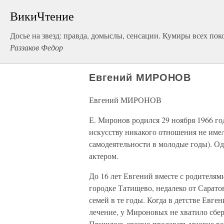
ВикиЧтение
Досье на звезд: правда, домыслы, сенсации. Кумиры всех по
Раззаков Федор
Евгений МИРОНОВ
Евгений МИРОНОВ
Е. Миронов родился 29 ноября 1966 год
искусству никакого отношения не имел
самодеятельности в молодые годы). Одн
актером.
До 16 лет Евгений вместе с родителя
городке Татищево, недалеко от Сарато
семей в те годы. Когда в детстве Евге
лечение, у Мироновых не хватило сбе
Пришлось срочно продавать многие ве