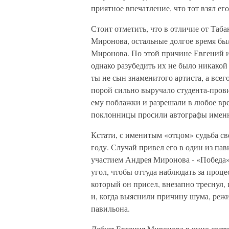
приятное впечатление, что тот взял его
Стоит отметить, что в отличие от Таба
Миронова, остальные долгое время был
Миронова. По этой причине Евгений 
однако разубедить их не было никакой
ты не сын знаменитого артиста, а все
порой сильно выручало студента-пров
ему поблажки и разрешали в любое вре
поклонницы просили автографы именн
Кстати, с именитым «отцом» судьба све
году. Случай привел его в один из па
участием Андрея Миронова - «Победа»
угол, чтобы оттуда наблюдать за проце
который он присел, внезапно треснул,
и, когда выяснили причину шума, реж
павильона.
Дебют Евгения Миронова в кино состоя