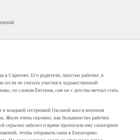
колений
а в Саратове. Его родители, простые рабочие, к
и (если не считать участия в художественной
ако, по словам Евгения, сам он с детства мечтал стать
ми и младшей сестренкой Оксаной жил в военном
ва. Жили очень скромно, как большинство рабочих
ний серьезно заболел и врачи прописали ему санаторное
режений, чтобы отправить сына в Евпаторию.
щи. Но даже наличие денег не открывало перед