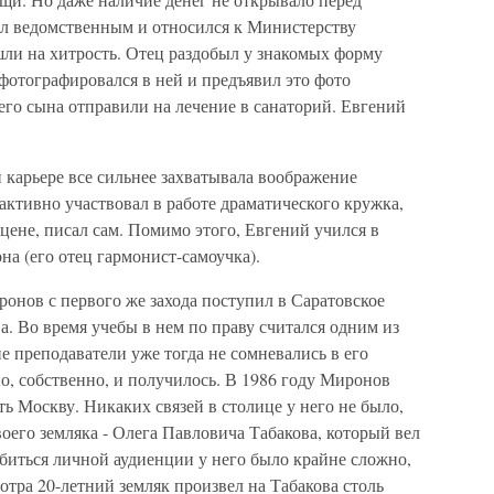
ыл ведомственным и относился к Министерству
шли на хитрость. Отец раздобыл у знакомых форму
сфотографировался в ней и предъявил это фото
его сына отправили на лечение в санаторий. Евгений
й карьере все сильнее захватывала воображение
активно участвовал в работе драматического кружка,
цене, писал сам. Помимо этого, Евгений учился в
на (его отец гармонист-самоучка).
ронов с первого же захода поступил в Саратовское
. Во время учебы в нем по праву считался одним из
е преподаватели уже тогда не сомневались в его
о, собственно, и получилось. В 1986 году Миронов
ь Москву. Никаких связей в столице у него не было,
воего земляка - Олега Павловича Табакова, который вел
биться личной аудиенции у него было крайне сложно,
отра 20-летний земляк произвел на Табакова столь