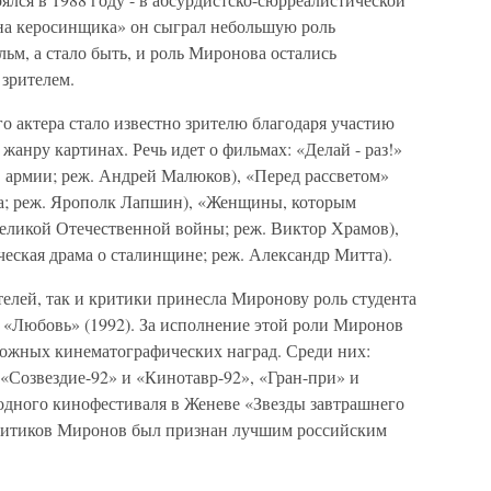
на керосинщика» он сыграл небольшую роль
ьм, а стало быть, и роль Миронова остались
зрителем.
го актера стало известно зрителю благодаря участию
жанру картинах. Речь идет о фильмах: «Делай - раз!»
в армии; реж. Андрей Малюков), «Перед рассветом»
ода; реж. Ярополк Лапшин), «Женщины, которым
Великой Отечественной войны; реж. Виктор Храмов),
еская драма о сталинщине; реж. Александр Митта).
телей, так и критики принесла Миронову роль студента
 «Любовь» (1992). За исполнение этой роли Миронов
ожных кинематографических наград. Среди них:
«Созвездие-92» и «Кинотавр-92», «Гран-при» и
дного кинофестиваля в Женеве «Звезды завтрашнего
критиков Миронов был признан лучшим российским