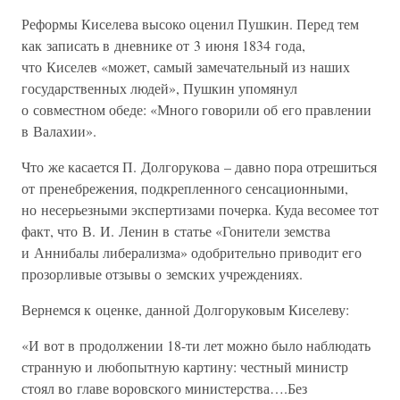
Реформы Киселева высоко оценил Пушкин. Перед тем
как записать в дневнике от 3 июня 1834 года,
что Киселев «может, самый замечательный из наших
государственных людей», Пушкин упомянул
о совместном обеде: «Много говорили об его правлении
в Валахии».
Что же касается П. Долгорукова – давно пора отрешиться
от пренебрежения, подкрепленного сенсационными,
но несерьезными экспертизами почерка. Куда весомее тот
факт, что В. И. Ленин в статье «Гонители земства
и Аннибалы либерализма» одобрительно приводит его
прозорливые отзывы о земских учреждениях.
Вернемся к оценке, данной Долгоруковым Киселеву:
«И вот в продолжении 18-ти лет можно было наблюдать
странную и любопытную картину: честный министр
стоял во главе воровского министерства….Без