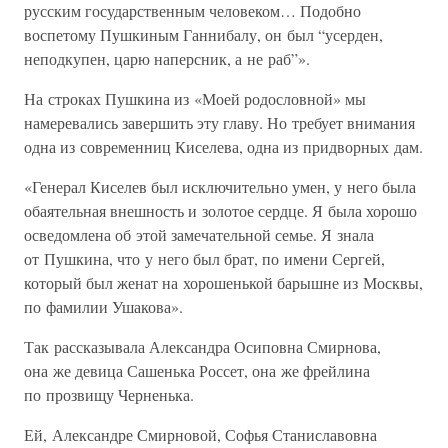
русским государственным человеком… Подобно
воспетому Пушкиным Ганнибалу, он был “усерден,
неподкупен, царю наперсник, а не раб”».
На строках Пушкина из «Моей родословной» мы
намеревались завершить эту главу. Но требует внимания
одна из современниц Киселева, одна из придворных дам.
«Генерал Киселев был исключительно умен, у него была
обаятельная внешность и золотое сердце. Я была хорошо
осведомлена об этой замечательной семье. Я знала
от Пушкина, что у него был брат, по имени Сергей,
который был женат на хорошенькой барышне из Москвы,
по фамилии Ушакова».
Так рассказывала Александра Осиповна Смирнова,
она же девица Сашенька Россет, она же фрейлина
по прозвищу Черненька.
Ей, Александре Смирновой, Софья Станиславовна