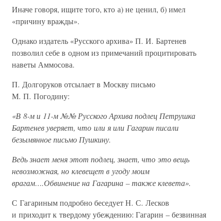
Иначе говоря, ищите того, кто а) не ценил, б) имел
«причину вражды».
Однако издатель «Русского архива» П. И. Бартенев
позволил себе в одном из примечаний процитировать
наветы Аммосова.
П. Долгоруков отсылает в Москву письмо
М. П. Погодину:
«В 8-м и 11-м №№ Русского Архива подлец Петрушка
Бартенев уверяет, что или я или Гагарин писали
безымянное письмо Пушкину.
Ведь знает меня этот подлец, знает, что это вещь
невозможная, но клевещет в угоду моим
врагам….Обвинение на Гагарина – также клевета».
С Гагариным подробно беседует Н. С. Лесков
и приходит к твердому убеждению: Гагарин – безвинная