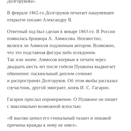
Долгорукова».
В феврале 1862-го Долгоруков печатает нашумевшее
открытое письмо Александру II.
Ответный ход был сделан в январе 1863-го. В России
появилась брошюра А. Аммосова. Неизвестно,
являлся ли Аммосов подлинным автором. Возможно,
что это подставная фигура либо псевдоним.
Так или иначе, Аммосов впервые в печати через
двадцать шесть лет после гибели Пушкина выдвигает
обвинение: пасквильный диплом сочинял
и распространял Долгоруков. Об этом якобы рассказал
соучастник, другой эмигрант, князь И. С. Гагарин.
Гагарин прислал опровержение. О Пушкине он пишет
с максимально возможной ясностью:
«Я высоко ценил его гениальный талант и никакой
причины вражды к нему не имел».