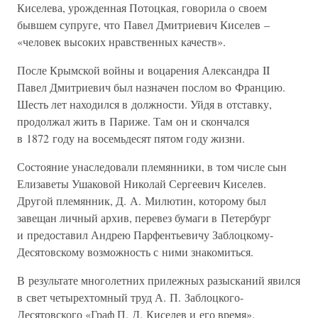
Киселева, урожденная Потоцкая, говорила о своем
бывшем супруге, что Павел Дмитриевич Киселев –
«человек высоких нравственных качеств».
После Крымской войны и воцарения Александра II
Павел Дмитриевич был назначен послом во Францию.
Шесть лет находился в должности. Уйдя в отставку,
продолжал жить в Париже. Там он и скончался
в 1872 году на восемьдесят пятом году жизни.
Состояние унаследовали племянники, в том числе сын
Елизаветы Ушаковой Николай Сергеевич Киселев.
Другой племянник, Д. А. Милютин, которому был
завещан личный архив, перевез бумаги в Петербург
и предоставил Андрею Парфентьевичу Заблоцкому-
Десятовскому возможность с ними знакомиться.
В результате многолетних прилежных разысканий явился
в свет четырехтомный труд А. П. Заблоцкого-
Десятовского «Граф П. Д. Киселев и его время».