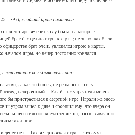
825–1897),
младший брат писателя:
за три-четыре вечеринках у брата, на которые
ищей брата), с целию игры в карты; не знаю, как было
о офицерства брат очень увлекался игрою в карты,
о началом игры, но вечер постоянно кончался
),
семипалатинская обывательница:
льство, да как-то боюсь, не решаюсь его вам
й взгляд невероятный… Как бы не упрекнули меня в
дто бы пристрастился к азартной игре. Играли же здесь
ич утром зашел к дяде и сообщил ему, что вчера он
ела на него сильное впечатление: он, рассказывая про
ением закончил:
то денег нет… Такая чертовская игра — это омут…