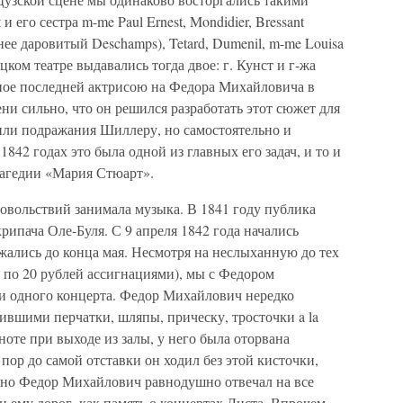
 его сестра m-me Paul Ernest, Mondidier, Bressant
ее даровитый Deschamps), Tetard, Dumenil, m-me Louisa
ецком театре выдавались тогда двое: г. Кунст и г-жа
ное последней актрисою на Федора Михайловича в
ни сильно, что он решился разработать этот сюжет для
 или подражания Шиллеру, но самостоятельно и
1842 годах это была одной из главных его задач, и то и
рагедии «Мария Стюарт».
довольствий занимала музыка. В 1841 году публика
рипача Оле-Буля. С 9 апреля 1842 года начались
жались до конца мая. Несмотря на неслыханную до тех
е по 20 рублей ассигнациями), мы с Федором
и одного концерта. Федор Михайлович нередко
ившими перчатки, шляпы, прическу, тросточки a la
сноте при выходе из залы, у него была оторвана
 пор до самой отставки он ходил без этой кисточки,
, но Федор Михайлович равнодушно отвечал на все
ки ему дорог, как память о концертах Листа. Впрочем,