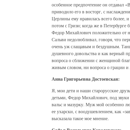
особенное предпочтение он отдавал «
приводило его в восторг, с наслажден
Церлины ему нравилась всего более, и
потом с Гризи; когда же в Петербурге
Федор Михайлович положительно от не
Сальви недолюбливал, говоря, что пер
очень уж слащавым и бездушным. Та
душевного довольства и как верный пр
вопроса о сближении с женщиной благ
живым словом, ни вопроса о грации и
Анна Григорьевна Достоевская:
Я, мои дети и наши старорусские друзь
детьми, Федор Михайлович, под звуки 
вальс и мазурку. Муж мой особенно лю
ее ухарски, с воодушевлением, как «зав
высказала такое мое мнение.
Софья Васильевна Ковалевская: