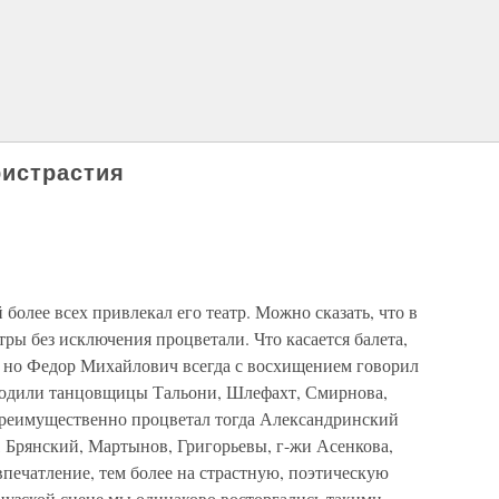
ристрастия
более всех привлекал его театр. Можно сказать, что в
атры без исключения процветали. Что касается балета,
л, но Федор Михайлович всегда с восхищением говорил
зводили танцовщицы Тальони, Шлефахт, Смирнова,
реимущественно процветал тогда Александринский
, Брянский, Мартынов, Григорьевы, г-жи Асенкова,
печатление, тем более на страстную, поэтическую
узской сцене мы одинаково восторгались такими