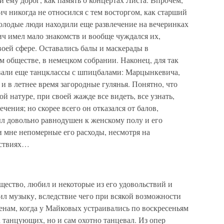
 никогда не относился с тем восторгом, как старший
олодые люди находили еще развлечение на вечеринках
ч имел мало знакомств и вообще чуждался их,
воей сфере. Оставались балы и маскерады в
 обществе, в немецком собрании. Наконец, для так
овали еще танцклассы с шпицбалами: Марцынкевича,
 и в летнее время загородные гулянья. Понятно, что
 натуре, при своей жажде все видеть, все узнать,
ечения; но скорее всего он отказался от балов,
был довольно равнодушен к женскому полу и его
мне непомерные его расходы, несмотря на
ьствиях…
ество, любил и некоторые из его удовольствий и
ил музыку, вследствие чего при всякой возможности
енам, когда у Майковых устраивались по воскресеньям
а танцующих, но и сам охотно танцевал. Из опер