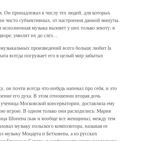
 Он принадлежал к числу тех людей, для которых
ин чисто субъективных, от настроения данной минуты.
и исполненная музыка вызовет у них только зевоту; в
дворе, умилит их до слез…
ех музыкальных произведений всего больше любит la
соната всегда погружает его в целый мир забытых
 он почти всегда что-нибудь напевал про себя, и это
оение его духа. В этом отношении вторая дочь
 ученица Московской консерватории, доставляла ему
ою игрою. В одном только они расходились: Мария
ица Шопена (как и вообще все женщины), между тем
ловал музыку польского композитора, называя ее
л музыку Моцарта и Бетховена, а из русских
ия Глинки и Серова, в особенности оперу последнего