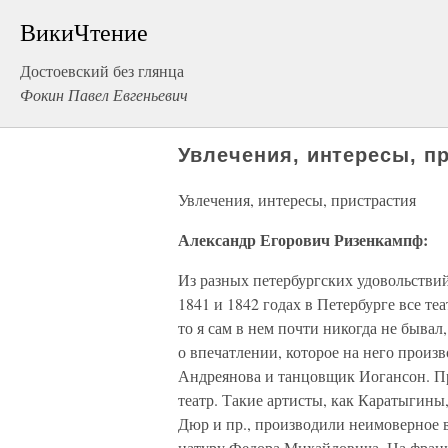
ВикиЧтение
Достоевский без глянца
Фокин Павел Евгеньевич
Увлечения, интересы, п
Увлечения, интересы, пристрастия
Александр Егорович Ризенкампф:
Из разных петербургских удовольствий 
1841 и 1842 годах в Петербурге все те
то я сам в нем почти никогда не быва
о впечатлении, которое на него прои
Андреянова и танцовщик Иогансон. П
театр. Такие артисты, как Каратыгины
Дюр и пр., производили неимоверное в
натуру Федора Михайловича. На франц