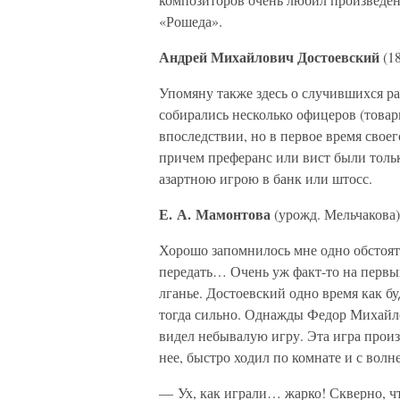
«Рошеда».
Андрей Михайлович Достоевский
(1
Упомяну также здесь о случившихся ра
собирались несколько офицеров (товар
впоследствии, но в первое время своег
причем преферанс или вист были тольк
азартною игрою в банк или штосс.
Е. А. Мамонтова
(урожд. Мельчакова
Хорошо запомнилось мне одно обстояте
передать… Очень уж факт-то на первы
лганье. Достоевский одно время как бу
тогда сильно. Однажды Федор Михайлов
видел небывалую игру. Эта игра произв
нее, быстро ходил по комнате и с волн
— Ух, как играли… жарко! Скверно, ч