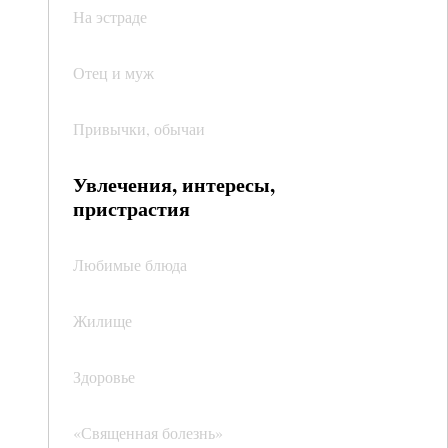
На эстраде
Отец и муж
Привычки, обычаи
Увлечения, интересы,
пристрастия
Любимые блюда
Жилище
Здоровье
«Священная болезнь»