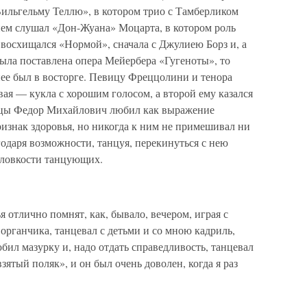
Вильгельму Теллю», в котором трио с Тамберликом
ием слушал «Дон-Жуана» Моцарта, в котором роль
 восхищался «Нормой», сначала с Джулиею Борз и, а
 была поставлена опера Мейербера «Гугеноты», то
е был в восторге. Певицу Фреццолини и тенора
вая — кукла с хорошим голосом, а второй ему казался
нцы Федор Михайлович любил как выражение
изнак здоровья, но никогда к ним не примешивал ни
одаря возможности, танцуя, перекинуться с нею
 ловкости танцующих.
я отлично помнят, как, бывало, вечером, играя с
органчика, танцевал с детьми и со мною кадриль,
бил мазурку и, надо отдать справедливость, танцевал
зятый поляк», и он был очень доволен, когда я раз