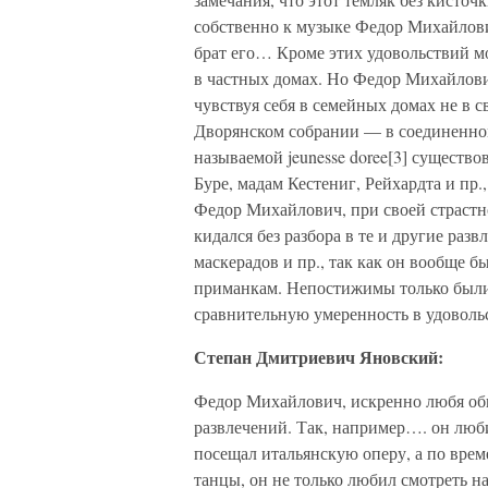
собственно к музыке Федор Михайлович
брат его… Кроме этих удовольствий м
в частных домах. Но Федор Михайлови
чувствуя себя в семейных домах не в с
Дворянском собрании — в соединенном
называемой jeunesse doree[3] существ
Буре, мадам Кестениг, Рейхардта и пр.,
Федор Михайлович, при своей страстной
кидался без разбора в те и другие развл
маскерадов и пр., так как он вообще 
приманкам. Непостижимы только были 
сравнительную умеренность в удовол
Степан Дмитриевич Яновский:
Федор Михайлович, искренно любя общ
развлечений. Так, например…. он люб
посещал итальянскую оперу, а по врем
танцы, он не только любил смотреть н