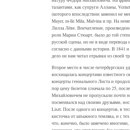
талантами, как супруги Алланы, Vernet и
(которого впоследствии заменил не мен
Mayer, m-lle Mila, Malvina и пр. На нем
Лилла Лёве. Впечатление, произведен
роли Марии Стюарт, было до той степе
русской сцены, но не в виде перевода
согласно с данными истории. В 1841 и 
дело он нам читал отрывки из своей т
Второе место в числе петербургских у
восхищалась концертами известного ск
концерты гениального Листа и продол
пор цену билетов (сначала по 25, посл
Михайловичем не пропускали почти н
посмеивался над своими друзьями, нос
Liszt. После одного из концертов, в те
кисточка от шпажного темляка, и с тех
что, конечно, было замечено многими
замечания, что этот темляк без кисточ