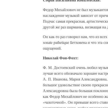
Федор Михайлович не был музыкантом.
наслаждение музыкой зависит от прич
Подчас самая прекрасная, артистическ
другой же раз шарманка, визжащая на 
Он как-то раз говорил нам, что из вс
sonate pathetique Бетховена и что эта 
ощущений.
Николай Фон-Фохт:
Ф. М. Достоевский очень любил музыку,
лучше всего обозначало хорошее настр
А. П. Иванова, Мария Александровна,
большое удовольствие своею прекрасн
Александровна была большая поклонн
как Федор Михайлович не особенно жа
«чахоточной». Он превыше всего стави
композиторов очень любил произведен