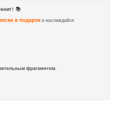
книг! 📚
писки в подарок
и наслаждайся
омительным фрагментом.