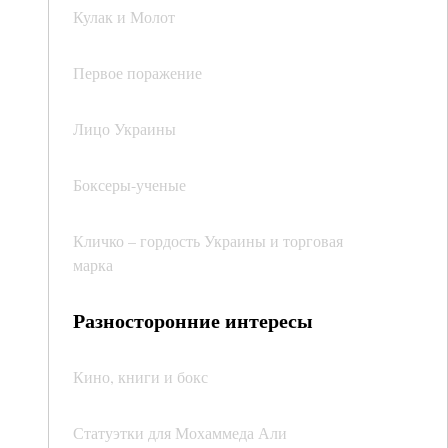
Кулак и Молот
Первое поражение
Лицо Украины
Боксеры-ученые
Кличко – гордость Украины и торговая
марка
Разносторонние интересы
Кино, книги и бокс
Статуэтки для Мохаммеда Али