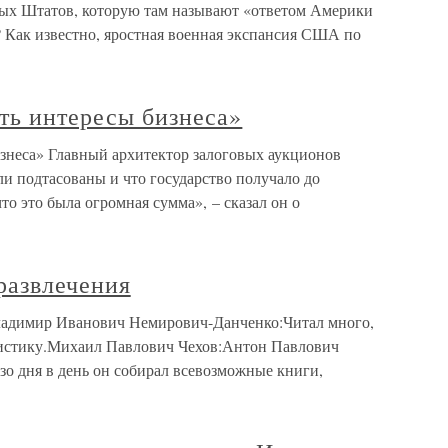
ных Штатов, которую там называют «ответом Америки
? Как известно, яростная военная экспансия США по
ть интересы бизнеса»
знеса» Главный архитектор залоговых аукционов
и подтасованы и что государство получало до
то это была огромная сумма», – сказал он о
развлечения
Владимир Иванович Немирович-Данченко:Читал много,
тристику.Михаил Павлович Чехов:Антон Павлович
зо дня в день он собирал всевозможные книги,