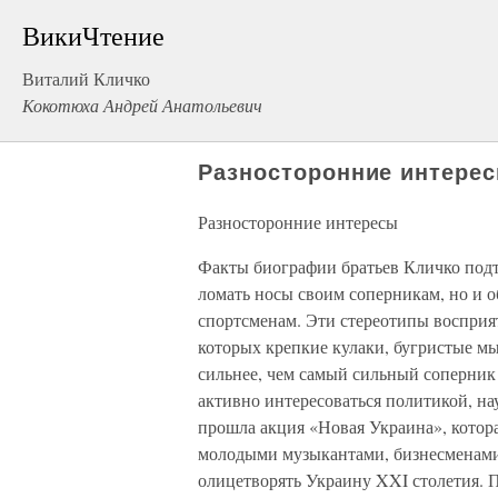
ВикиЧтение
Виталий Кличко
Кокотюха Андрей Анатольевич
Разносторонние интере
Разносторонние интересы
Факты биографии братьев Кличко подт
ломать носы своим соперникам, но и 
спортсменам. Эти стереотипы восприят
которых крепкие кулаки, бугристые м
сильнее, чем самый сильный соперник
активно интересоваться политикой, нау
прошла акция «Новая Украина», котор
молодыми музыкантами, бизнесменами
олицетворять Украину XXI столетия. П