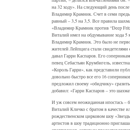
на 32 ходу». На следующий день посл
Владимир Крамник. Счет в семи пред
равный – 3,5 на 3,5. Все правила шахм
«Владимир Крамник против “Deep Frit
Виталий имел на обдумывание хода 5 
Владимир Крамник. Это было не перво
жителей Лейпцига стали свидетелями 
давал Гарри Каспаров. Его соперник
певец Себастьян Крумбигель, известн
«Король Гарри», как представили публ
довольно быстро все его 16 сопернико
предложил своему «обидчику» сразитьс
добавил: «Гарри Каспаров – это шах
И уж совсем неожиданная ипостась – б
Виталий Кличко с братом в качестве 
рождественском цирковом шоу «Звезд
артистов в шоу традиционно приглаша
спортсменов, которым предоставляетс