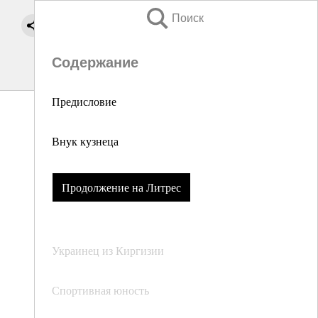
Поиск
Содержание
Предисловие
Внук кузнеца
Продолжение на Литрес
Украинец из Киргизии
Спортивная юность