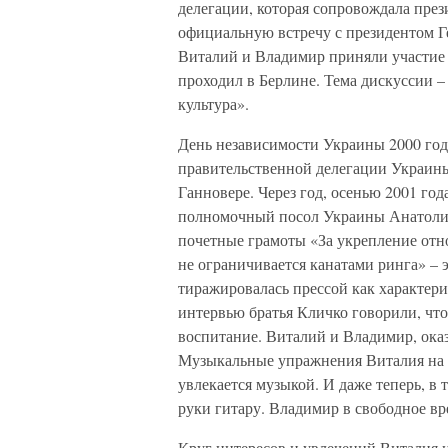
делегации, которая сопровождала пре
официальную встречу с президентом Г
Виталий и Владимир приняли участие 
проходил в Берлине. Тема дискуссии –
культура».
День независимости Украины 2000 год
правительственной делегации Украины
Ганновере. Через год, осенью 2001 го
полномочный посол Украины Анатоли
почетные грамоты «За укрепление от
не ограничивается канатами ринга» – 
тиражировалась прессой как характери
интервью братья Кличко говорили, что
воспитание. Виталий и Владимир, оказ
Музыкальные упражнения Виталия на а
увлекается музыкой. И даже теперь, в 
руки гитару. Владимир в свободное вр
Круг интересов и увлечений Виталия