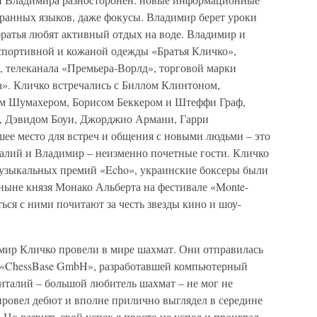
транных языков, даже фокусы. Владимир берет уроки
братья любят активный отдых на воде. Владимир и
спортивной и кожаной одежды «Братья Кличко»,
, телеканала «Премьера-Ворлд», торговой марки
». Кличко встречались с Биллом Клинтоном,
м Шумахером, Борисом Беккером и Штеффи Граф,
, Дэвидом Боуи, Джорджио Армани, Гарри
е место для встреч и общения с новыми людьми – это
талий и Владимир – неизменно почетные гости. Кличко
узыкальных премий «Echo», украинские боксеры были
ныне князя Монако Альберта на фестивале «Monte-
ься с ними почитают за честь звезды кино и шоу-
имир Кличко провели в мире шахмат. Они отправилась
 «ChessBase GmbH», разработавшей компьютерный
италий – большой любитель шахмат – не мог не
провел дебют и вполне прилично выглядел в середине
 Но развить свой успех я просто не успел и проиграл