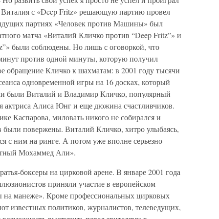
е Виталия с «Deep Fritz» решающую партию провел
ыдущих партиях «Человек против Машины» был
атного матча «Виталий Кличко против “Deep Fritz”» и
z”» были соблюдены. Но лишь с оговоркой, что
минут против одной минуты, которую получил
е обращение Кличко к шахматам: в 2001 году тысячи
сеанса одновременной игры на 16 досках, который
ами были Виталий и Владимир Кличко, популярный
ая актриса Алиса Юнг и еще дюжина счастливчиков.
ике Каспарова, миловать никого не собирался и
в были повержены. Виталий Кличко, хитро улыбаясь,
я с ним на ринге. А потом уже вполне серьезно
матный Мохаммед Али».
ратья-боксеры на цирковой арене. В январе 2001 года
иллюзионистов приняли участие в европейском
ы на манеже». Кроме профессиональных цирковых
ют известных политиков, журналистов, телеведущих,
я возможность выступить перед зрителями в