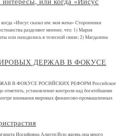
 интересы, или когда «Иисус
 когда «Иисус сказал им: моя жена» Сторонники
стианства разделяют мнение, что: 1) Мария
ты или находились в телесной связи; 2) Магдалина
 МИРОВЫХ ДЕРЖАВ В ФОКУСЕ
ЕРЖАВ В ФОКУСЕ РОСИЙСКИХ РЕФОРМ Российское
до отметить, установление контроля над богатейшими
 центре внимания мировых финансово-промышленных
ристрастия
ргарита Иосифовна Алигер:Всю жизнь она много