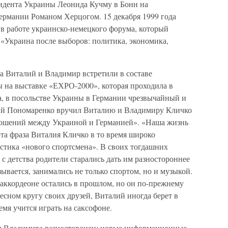
зидента Украины Леонида Кучму в Бонн на
ермании Романом Херцогом. 15 декабря 1999 года
в работе украинско-немецкого форума, который
 «Украина после выборов: политика, экономика,
а Виталий и Владимир встретили в составе
 на выставке «ЕХРО-2000», которая проходила в
да, в посольстве Украины в Германии чрезвычайный и
й Пономаренко вручил Виталию и Владимиру Кличко
ношений между Украиной и Германией». «Наша жизнь
эта фраза Виталия Кличко в то время широко
стика «нового спортсмена». В своих тогдашних
 с детства родители старались дать им разностороннее
ывается, занимались не только спортом, но и музыкой.
ккордеоне остались в прошлом, но он по-прежнему
тесном кругу своих друзей, Виталий иногда берет в
емя учится играть на саксофоне.
 и Владимира разносторонен: новые информационные