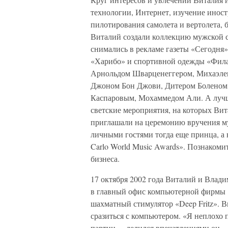
технологии, Интернет, изучение инос
пилотирования самолета и вертолета, 
Виталий создали коллекцию мужской 
снимались в рекламе газеты «Сегодня»
«Харибо» и спортивной одежды «Фила
Арнольдом Шварценеггером, Михаэле
Джоном Бон Джови, Дитером Боленом
Каспаровым, Мохаммедом Али. А лучше
светские мероприятия, на которых Ви
приглашали на церемонию вручения м
личными гостями тогда еще принца, а 
Carlo World Music Awards». Познакомит
бизнеса.
17 октября 2002 года Виталий и Влад
в главный офис компьютерной фирмы
шахматный стимулятор «Deep Fritz». В
сразиться с компьютером. «Я неплохо 
партии, – делился впечатлениями он. –