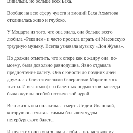
Вивальди, но больше всех Баха.
Вообще на всю сферу чувств и эмоций Баха Ахматова
откликалась живо и глубоко.
У Моцарта из того, что она знала, она больше всего
любила «Реквием» и часто просила играть ей Масонскую
траурную музыку. Всегда узнавала музыку «Дон Жуана».
Но должна отметить, что к опере как к жанру она, по-
моему, была довольно равнодушна. Явно отдавала
предпочтение балету. Она с юности до поздних дней
дружила с блистательными балеринами Мариинского
театра. И вся атмосфера балетных подмостков навсегда
была окутана особой поэтической аурой.
Всю жизнь она оплакивала смерть Лидии Ивановой,
которую она считала самым большим чудом
петербургского балета.
Из русских опер она знала и любила по-настоящему