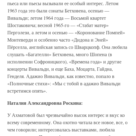
пьеса или пьесы вызывали ее особый интерес. Летом
1963 года это были сонаты Бетховена, осенью —
Вивальди; летом 1964 года — Восьмой квартет
Шостаковича; весной 1965-го — «Стабат матер»
Перголези, а летом и осенью — «Коронование Помпей»
Монтеверди и особенно часто «Дидона и Эней»
Пёрселла, английская запись со Шварцкопф. Она любила
слушать «Багателли» Бетховена, много Шопена (в
исполнении Софроницкого), «Времена года» и другие
концерты Вивальди, и еще Баха, Моцарта, Гайдна,
Генделя. Адажио Вивальди, как известно, попало в
«Полночные стихи»: «Мы с тобой в адажио Вивальди
встретимся опять».
Наталия Александровна Роскина:
У Ахматовой был чрезвычайно высок интерес и вкус ко
всему современному. Она охотно читала все новое, все, о
чем говорили; интересовалась выставками, любила