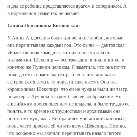
и для ее ребенка представляется врагом и соперником. А
в нормальной семье так не бывает.
Галина Лонгиновна Козловская:
У Анны Андреевны было три великие любви, которые
она перечитывала каждый год. Это были — дантовская
«Божественная комедия», которую она читала по-
итальянски, Шекспир — все трагедии, в подлиннике, и
конечно же Пушкин целиком. Я заметила, что она почти
никогда не вспоминала театр, то есть постановки и
актеров (хотя сама в ту пору, писала пьесу). Она так
хорошо знала Шекспира, что ей не нужны были ни театр,
ни актеры. Лучшим театром было ее воображение. Но
английским произношением не владела, и было трудно ее
понять, в то время как трудностями и архаизмами она
почти не смущалась. Ей нравился мой английский язык,
и она часто просила ей читать вслух Шекспира. Помню,
что особенно мы любили перечитывать начало пятого