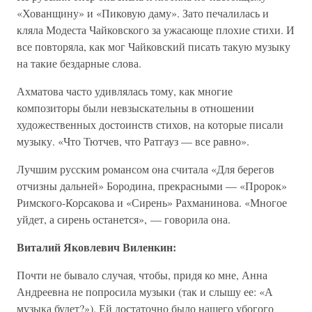
«Хованщину» и «Пиковую даму». Зато печалилась и
кляла Модеста Чайковского за ужасающе плохие стихи. И
все повторяла, как мог Чайковский писать такую музыку
на такие бездарные слова.
Ахматова часто удивлялась тому, как многие
композиторы были невзыскательны в отношении
художественных достоинств стихов, на которые писали
музыку. «Что Тютчев, что Ратгауз — все равно».
Лучшим русским романсом она считала «Для берегов
отчизны дальней» Бородина, прекрасными — «Пророк»
Римского-Корсакова и «Сирень» Рахманинова. «Многое
уйдет, а сирень останется», — говорила она.
Виталий Яковлевич Виленкин:
Почти не бывало случая, чтобы, придя ко мне, Анна
Андреевна не попросила музыки (так и слышу ее: «А
музыка будет?»). Ей достаточно было нашего убогого