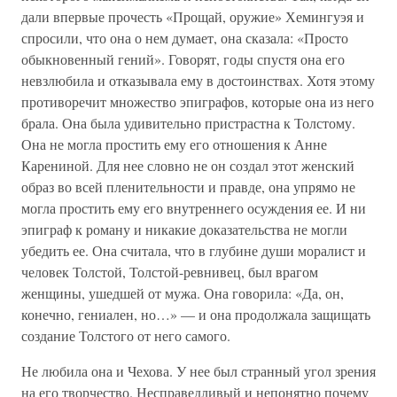
дали впервые прочесть «Прощай, оружие» Хемингуэя и
спросили, что она о нем думает, она сказала: «Просто
обыкновенный гений». Говорят, годы спустя она его
невзлюбила и отказывала ему в достоинствах. Хотя этому
противоречит множество эпиграфов, которые она из него
брала. Она была удивительно пристрастна к Толстому.
Она не могла простить ему его отношения к Анне
Карениной. Для нее словно не он создал этот женский
образ во всей пленительности и правде, она упрямо не
могла простить ему его внутреннего осуждения ее. И ни
эпиграф к роману и никакие доказательства не могли
убедить ее. Она считала, что в глубине души моралист и
человек Толстой, Толстой-ревнивец, был врагом
женщины, ушедшей от мужа. Она говорила: «Да, он,
конечно, гениален, но…» — и она продолжала защищать
создание Толстого от него самого.
Не любила она и Чехова. У нее был странный угол зрения
на его творчество. Несправедливый и непонятно почему