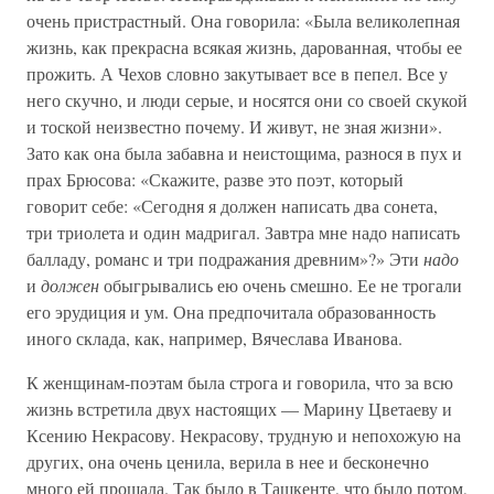
очень пристрастный. Она говорила: «Была великолепная
жизнь, как прекрасна всякая жизнь, дарованная, чтобы ее
прожить. А Чехов словно закутывает все в пепел. Все у
него скучно, и люди серые, и носятся они со своей скукой
и тоской неизвестно почему. И живут, не зная жизни».
Зато как она была забавна и неистощима, разнося в пух и
прах Брюсова: «Скажите, разве это поэт, который
говорит себе: «Сегодня я должен написать два сонета,
три триолета и один мадригал. Завтра мне надо написать
балладу, романс и три подражания древним»?» Эти
надо
и
должен
обыгрывались ею очень смешно. Ее не трогали
его эрудиция и ум. Она предпочитала образованность
иного склада, как, например, Вячеслава Иванова.
К женщинам-поэтам была строга и говорила, что за всю
жизнь встретила двух настоящих — Марину Цветаеву и
Ксению Некрасову. Некрасову, трудную и непохожую на
других, она очень ценила, верила в нее и бесконечно
много ей прощала. Так было в Ташкенте, что было потом,