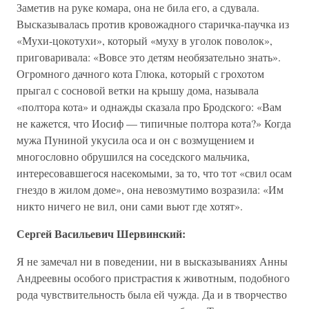
Заметив на руке комара, она не била его, а сдувала.
Высказывалась против кровожадного старичка-паучка из
«Мухи-цокотухи», который «муху в уголок поволок»,
приговаривала: «Вовсе это детям необязательно знать».
Огромного дачного кота Глюка, который с грохотом
прыгал с сосновой ветки на крышу дома, называла
«полтора кота» и однажды сказала про Бродского: «Вам
не кажется, что Иосиф — типичные полтора кота?» Когда
мужа Пуниной укусила оса и он с возмущением и
многословно обрушился на соседского мальчика,
интересовавшегося насекомыми, за то, что тот «свил осам
гнездо в жилом доме», она невозмутимо возразила: «Им
никто ничего не вил, они сами вьют где хотят».
Сергей Васильевич Шервинский:
Я не замечал ни в поведении, ни в высказываниях Анны
Андреевны особого пристрастия к животным, подобного
рода чувствительность была ей чужда. Да и в творчество