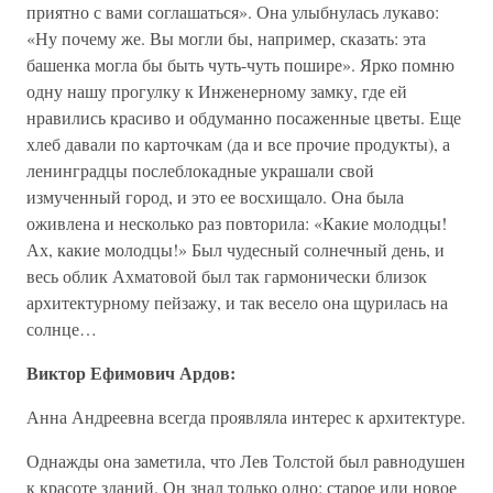
приятно с вами соглашаться». Она улыбнулась лукаво:
«Ну почему же. Вы могли бы, например, сказать: эта
башенка могла бы быть чуть-чуть пошире». Ярко помню
одну нашу прогулку к Инженерному замку, где ей
нравились красиво и обдуманно посаженные цветы. Еще
хлеб давали по карточкам (да и все прочие продукты), а
ленинградцы послеблокадные украшали свой
измученный город, и это ее восхищало. Она была
оживлена и несколько раз повторила: «Какие молодцы!
Ах, какие молодцы!» Был чудесный солнечный день, и
весь облик Ахматовой был так гармонически близок
архитектурному пейзажу, и так весело она щурилась на
солнце…
Виктор Ефимович Ардов:
Анна Андреевна всегда проявляла интерес к архитектуре.
Однажды она заметила, что Лев Толстой был равнодушен
к красоте зданий. Он знал только одно: старое или новое