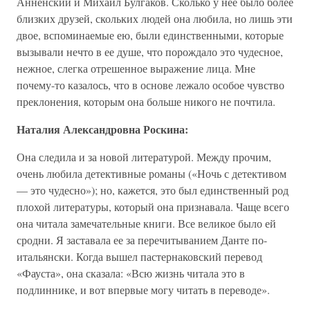
Анненский и Михаил Булгаков. Сколько у нее было более
близких друзей, скольких людей она любила, но лишь эти
двое, вспоминаемые ею, были единственными, которые
вызывали нечто в ее душе, что порождало это чудесное,
нежное, слегка отрешенное выражение лица. Мне
почему-то казалось, что в основе лежало особое чувство
преклонения, которым она больше никого не почтила.
Наталия Александровна Роскина:
Она следила и за новой литературой. Между прочим,
очень любила детективные романы («Ночь с детективом
— это чудесно»); но, кажется, это был единственный род
плохой литературы, который она признавала. Чаще всего
она читала замечательные книги. Все великое было ей
сродни. Я заставала ее за перечитыванием Данте по-
итальянски. Когда вышел пастернаковский перевод
«Фауста», она сказала: «Всю жизнь читала это в
подлиннике, и вот впервые могу читать в переводе».