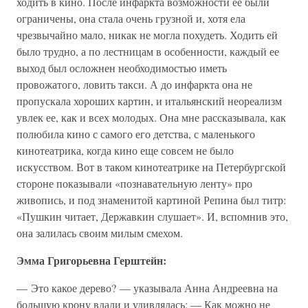
ходить в кино. После инфаркта возможности ее были
ограничены, она стала очень грузной и, хотя ела
чрезвычайно мало, никак не могла похудеть. Ходить ей
было трудно, а по лестницам в особенности, каждый ее
выход был осложнен необходимостью иметь
провожатого, ловить такси. А до инфаркта она не
пропускала хороших картин, и итальянский неореализм
увлек ее, как и всех молодых. Она мне рассказывала, как
полюбила кино с самого его детства, с маленького
кинотеатрика, когда кино еще совсем не было
искусством. Вот в таком кинотеатрике на Петербургской
стороне показывали «познавательную ленту» про
живопись, и под знаменитой картиной Репина был титр:
«Пушкин читает, Державкин слушает». И, вспомнив это,
она залилась своим милым смехом.
Эмма Григорьевна Герштейн:
— Это какое дерево? — указывала Анна Андреевна на
большую крону вдали и удивлялась: — Как можно не