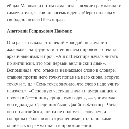
ей дал Маршак, а потом сама читала всякие грамматики и
самоучители, часов по восемь в день. «Через полгода я
свободно читала Шекспира».
Анатолий Генрихович Найман:
Она рассказывала, что некий молодой англичанин
жаловался на трудности чтения шекспировского текста,
архаичный язык и проч. «А я с Шекспира начала читать
по-английски, это мой первый английский язык».
Вспоминала, что, отыскав незнакомое слово в словаре,
ставила против него точку; попав на него снова, вторую
точку и т. д.: «Семь точек значило, что слово надо учить
наизусть». «Основную часть англичан и американцев я
прочла в бессонницу тридцатых годов», — упомянула
она однажды. Среди них были Джойс и Фолкнер. Читала
она по-английски, почти не пользуясь словарем, а
говорила с большими затруднениями, с остановками,
ошибаясь в грамматике и в произношении.