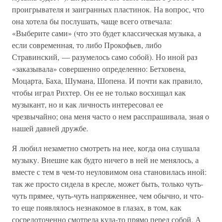
проигрывателя и заигранных пластинок. На вопрос, что
она хотела бы послушать, чаще всего отвечала:
«Выберите сами» (что это будет классическая музыка, а
если современная, то либо Прокофьев, либо
Стравинский, — разумелось само собой). Но иной раз
«заказывала» совершенно определенно: Бетховена,
Моцарта, Баха, Шумана, Шопена. И почти как правило,
чтобы играл Рихтер. Он ее не только восхищал как
музыкант, но и как личность интересовал ее
чрезвычайно; она меня часто о нем расспрашивала, зная о
нашей давней дружбе.
Я любил незаметно смотреть на нее, когда она слушала
музыку. Внешне как будто ничего в ней не менялось, а
вместе с тем в чем-то неуловимом она становилась иной:
так же просто сидела в кресле, может быть, только чуть-
чуть прямее, чуть-чуть напряженнее, чем обычно, и что-
то еще появлялось незнакомое в глазах, в том, как
сосредоточенно смотрела куда-то прямо перед собой. А