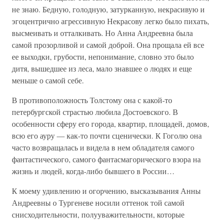
не знаю. Бедную, голодную, затурканную, некрасивую и
эгоцентрично агрессивную Некрасову легко было пихать,
высмеивать и отталкивать. Но Анна Андреевна была
самой прозорливой и самой доброй. Она прощала ей все
ее выходки, грубости, непонимание, словно это было
дитя, вышедшее из леса, мало знавшее о людях и еще
меньше о самой себе.
В противоположность Толстому она с какой-то
петербургской страстью любила Достоевского. В
особенности сферу его города, квартир, площадей, домов,
всю его ауру — как-то почти сценически. К Гоголю она
часто возвращалась и видела в нем обладателя самого
фантастического, самого фантасмагорического взора на
жизнь и людей, когда-либо бывшего в России…
К моему удивлению и огорчению, высказывания Анны
Андреевны о Тургеневе носили оттенок той самой
снисходительности, полууважительности, которые