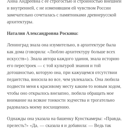
Анна Андреевна с ее строгостью и стройностью внешней
и внутренней, с не изменявшим ей чувством России
замечательно сочеталась с памятниками древнерусской
архитектуры.
Наталия Александровна Роскина:
Ленинград знала она изумительно, в архитектуре была
как дома (говорила: «Люблю архитектуру больше всех
искусств»). Знала автора каждого здания, знала историю
его перестроек — с той культурой знания и той
дотошностью, которую она, при кажущемся отсутствии
педантства, вносила во все, чем увлекалась. Она любила
подвести меня к красивому месту каким-то новым ходом,
чтобы оно открылось внезапно, любила обращать мое
внимание на всякие тонкости зодчества и трогательно
радовалась моему восхищению.
Однажды она указала на башенку Кунсткамеры: «Правда,
прелесть?» «Да, — сказала я и добавила: — Ведь так