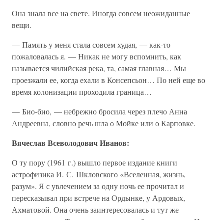
Она знала все на свете. Иногда совсем неожиданные
вещи.
— Память у меня стала совсем худая, — как-то
пожаловалась я. — Никак не могу вспомнить, как
называется чилийская река, та, самая главная… Мы
проезжали ее, когда ехали в Консепсьон… По ней еще во
время колонизации проходила граница…
— Био-био, — небрежно бросила через плечо Анна
Андреевна, словно речь шла о Мойке или о Карповке.
Вячеслав Всеволодович Иванов:
О ту пору (1961 г.) вышло первое издание книги
астрофизика И. С. Шкловского «Вселенная, жизнь,
разум». Я с увлечением за одну ночь ее прочитал и
пересказывал при встрече на Ордынке, у Ардовых,
Ахматовой. Она очень заинтересовалась и тут же