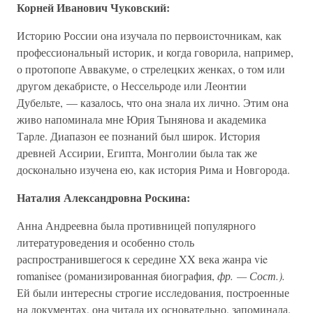
Корней Иванович Чуковский:
Историю России она изучала по первоисточникам, как
профессиональный историк, и когда говорила, например,
о протопопе Аввакуме, о стрелецких женках, о том или
другом декабристе, о Нессельроде или Леонтии
Дубельте, — казалось, что она знала их лично. Этим она
живо напоминала мне Юрия Тынянова и академика
Тарле. Диапазон ее познаний был широк. История
древней Ассирии, Египта, Монголии была так же
досконально изучена ею, как история Рима и Новгорода.
Наталия Александровна Роскина:
Анна Андреевна была противницей популярного
литературоведения и особенно столь
распространившегося к середине XX века жанра vie
romanisee (романизированная биография,
фр. — Сост.).
Ей были интересны строгие исследования, построенные
на документах, она читала их основательно, запоминала.