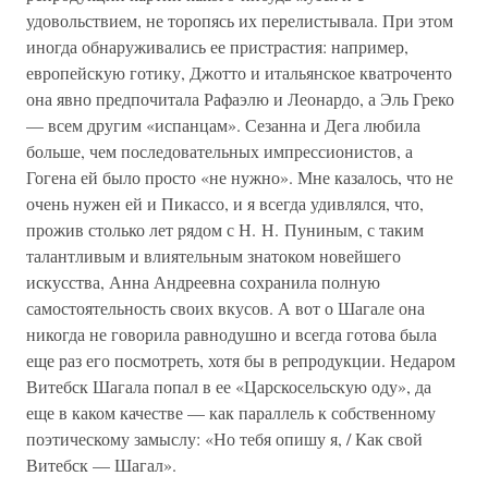
удовольствием, не торопясь их перелистывала. При этом
иногда обнаруживались ее пристрастия: например,
европейскую готику, Джотто и итальянское кватроченто
она явно предпочитала Рафаэлю и Леонардо, а Эль Греко
— всем другим «испанцам». Сезанна и Дега любила
больше, чем последовательных импрессионистов, а
Гогена ей было просто «не нужно». Мне казалось, что не
очень нужен ей и Пикассо, и я всегда удивлялся, что,
прожив столько лет рядом с Н. Н. Пуниным, с таким
талантливым и влиятельным знатоком новейшего
искусства, Анна Андреевна сохранила полную
самостоятельность своих вкусов. А вот о Шагале она
никогда не говорила равнодушно и всегда готова была
еще раз его посмотреть, хотя бы в репродукции. Недаром
Витебск Шагала попал в ее «Царскосельскую оду», да
еще в каком качестве — как параллель к собственному
поэтическому замыслу: «Но тебя опишу я, / Как свой
Витебск — Шагал».