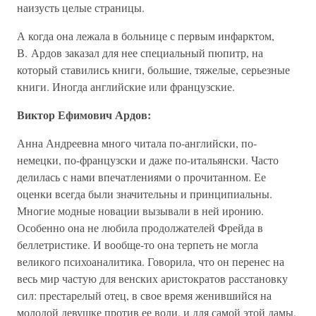
наизусть целые страницы.
А когда она лежала в больнице с первым инфарктом,
В. Ардов заказал для нее специальный пюпитр, на
который ставились книги, большие, тяжелые, серьезные
книги. Иногда английские или французские.
Виктор Ефимович Ардов:
Анна Андреевна много читала по-английски, по-
немецки, по-французски и даже по-итальянски. Часто
делилась с нами впечатлениями о прочитанном. Ее
оценки всегда были значительны и принципиальны.
Многие модные новации вызывали в ней иронию.
Особенно она не любила продолжателей Фрейда в
беллетристике. И вообще-то она терпеть не могла
великого психоаналитика. Говорила, что он перенес на
весь мир частую для венских аристократов расстановку
сил: престарелый отец, в свое время женившийся на
молодой девушке против ее воли, и для самой этой дамы,