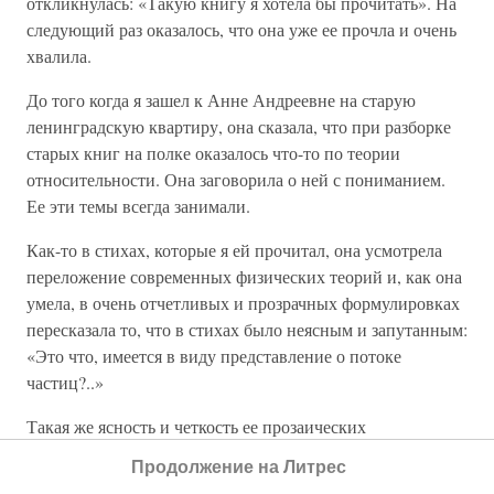
откликнулась: «Такую книгу я хотела бы прочитать». На
следующий раз оказалось, что она уже ее прочла и очень
хвалила.
До того когда я зашел к Анне Андреевне на старую
ленинградскую квартиру, она сказала, что при разборке
старых книг на полке оказалось что-то по теории
относительности. Она заговорила о ней с пониманием.
Ее эти темы всегда занимали.
Как-то в стихах, которые я ей прочитал, она усмотрела
переложение современных физических теорий и, как она
умела, в очень отчетливых и прозрачных формулировках
пересказала то, что в стихах было неясным и запутанным:
«Это что, имеется в виду представление о потоке
частиц?..»
Такая же ясность и четкость ее прозаических
переформулировок чужой стихотворной путаницы мне
Продолжение на Литрес
открывалась еще несколько раз, причем (всякий раз) по