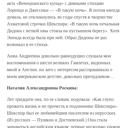
акта «Венецианского купца» с дивными стихами
Лоренцо и Джессики — «В такую ночь». Я потом иногда
думала, не откликнулись ли годы спустя в творчестве
Ахматовой строчки Шекспира: «В такую ночь печальная
Дидона с веткой ивы стояла на пустынном берегу». Хотя
Энеида всегда была при ней. Образ Дидоны не раз
возникал в ее стихах.
Анна Андреевна довольно равнодушно слушала мои
воспоминания о шести великих Гамлетах, виденных
мной в Англии, но зато с интересом расспрашивала о
моем американском детстве, довольно причудливом…
Наталия Александровна Роскина:
Лет тридцати она, по ее словам, подумала: «Как глупо
прожить жизнь и не прочесть в подлиннике Шекспира».
Шекспир был ее любимейшим писателем из нерусских.
(Из русских — Пушкин и Достоевский.) Она стала
заниматься английским языком: первые несколько уроков