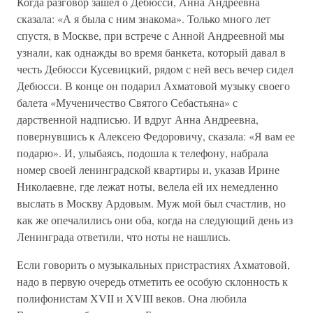
Когда разговор зашел о Дебюсси, Анна Андреевна
сказала: «А я была с ним знакома». Только много лет
спустя, в Москве, при встрече с Анной Андреевной мы
узнали, как однажды во время банкета, который давал в
честь Дебюсси Кусевицкий, рядом с ней весь вечер сидел
Дебюсси. В конце он подарил Ахматовой музыку своего
балета «Мученичество Святого Себастьяна» с
дарственной надписью. И вдруг Анна Андреевна,
повернувшись к Алексею Федоровичу, сказала: «Я вам ее
подарю». И, улыбаясь, подошла к телефону, набрала
номер своей ленинградской квартиры и, указав Ирине
Николаевне, где лежат ноты, велела ей их немедленно
выслать в Москву Ардовым. Муж мой был счастлив, но
как же опечалились они оба, когда на следующий день из
Ленинграда ответили, что ноты не нашлись.
Если говорить о музыкальных пристрастиях Ахматовой,
надо в первую очередь отметить ее особую склонность к
полифонистам XVII и XVIII веков. Она любила