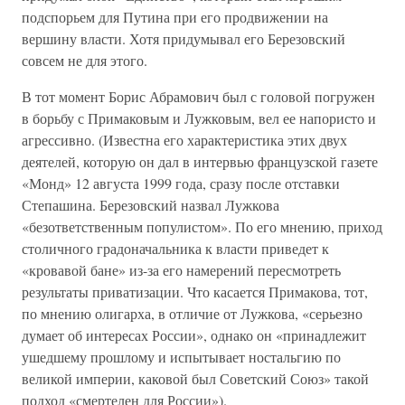
подспорьем для Путина при его продвижении на
вершину власти. Хотя придумывал его Березовский
совсем не для этого.
В тот момент Борис Абрамович был с головой погружен
в борьбу с Примаковым и Лужковым, вел ее напористо и
агрессивно. (Известна его характеристика этих двух
деятелей, которую он дал в интервью французской газете
«Монд» 12 августа 1999 года, сразу после отставки
Степашина. Березовский назвал Лужкова
«безответственным популистом». По его мнению, приход
столичного градоначальника к власти приведет к
«кровавой бане» из-за его намерений пересмотреть
результаты приватизации. Что касается Примакова, тот,
по мнению олигарха, в отличие от Лужкова, «серьезно
думает об интересах России», однако он «принадлежит
ушедшему прошлому и испытывает ностальгию по
великой империи, каковой был Советский Союз» такой
подход «смертелен для России»).