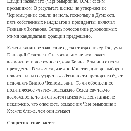
О.М.
Ельцин назвал его (Черномырдина.
) своим
преемником. В результате шансы на утверждение
Черномырдина сошли на ноль, поскольку в Думе есть
пять собственных кандидатов в президенты, включая
Геннадия Зюганова. Теперь голосование руководимых
этими кандидатами фракций предрешено.
Кстати, занятное заявление сделал тогда спикер Госдумы
Геннадий Селезнев. Он сказал, что не исключает
возможности досрочного ухода Бориса Ельцина с поста
президента. В таком случае «по Конституции до выборов
нового главы государства» обязанности президента будет
исполнять Виктор Черномырдин. То ли обостренное
политическое «чутье» подсказало Селезневу такую
возможность, то ли он хотел намекнуть депутатам: не
исключено, что опасность воцарения Черномырдина в
Кремле ближе, чем они думают.
Сопротивление растет